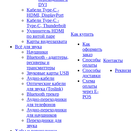
DVI
Кабели Type-C -
HDMI, DisplayPort
Кабели Type-C -
Type-C, Thunderbolt
Удлинитель HDMI
Как купить
по витой паре
Карты видеозахвата
Как
Всё для звука
оформить
Наушники
заказ
Bluetooth - адаптеры,
Способы
Контакты
ресиверы и
оплаты
трансмиттеры
Способы
Реквиз
Звуковые карты USB
доставки
Аудио-кабели
Схема
Оптические кабели
оплаты
для звука (Toslink)
через E-
Bluetooth трекер
POS
Аудио-переходники
для телефонов
Аудио-переходники
для наушников
Переходники для
звука
Хабы и переходники