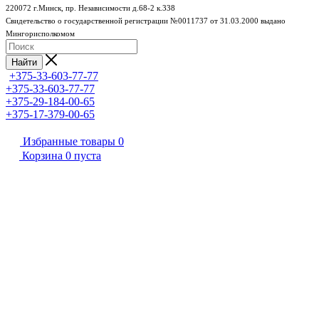
220072 г.Минск, пр. Независимости д.68-2 к.338
Свидетельство о государственной регистрации №0011737 от 31.03.2000 выдано
Мингорисполкомом
Найти
+375-33-603-77-77
+375-33-603-77-77
+375-29-184-00-65
+375-17-379-00-65
Избранные товары
0
Корзина
0
пуста