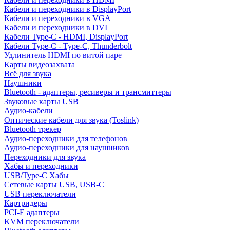
Кабели и переходники в DisplayPort
Кабели и переходники в VGA
Кабели и переходники в DVI
Кабели Type-C - HDMI, DisplayPort
Кабели Type-C - Type-C, Thunderbolt
Удлинитель HDMI по витой паре
Карты видеозахвата
Всё для звука
Наушники
Bluetooth - адаптеры, ресиверы и трансмиттеры
Звуковые карты USB
Аудио-кабели
Оптические кабели для звука (Toslink)
Bluetooth трекер
Аудио-переходники для телефонов
Аудио-переходники для наушников
Переходники для звука
Хабы и переходники
USB/Type-C Хабы
Сетевые карты USB, USB-C
USB переключатели
Картридеры
PCI-E адаптеры
KVM переключатели