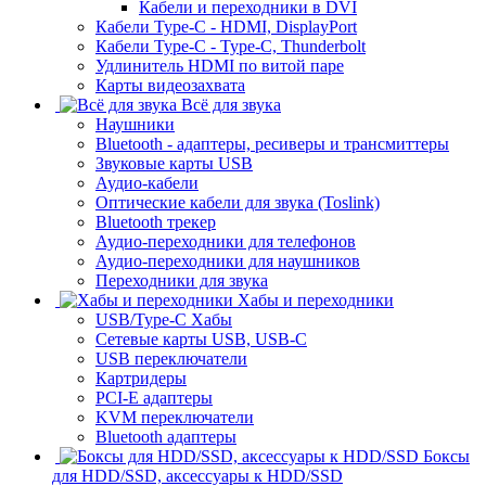
Кабели и переходники в DVI
Кабели Type-C - HDMI, DisplayPort
Кабели Type-C - Type-C, Thunderbolt
Удлинитель HDMI по витой паре
Карты видеозахвата
Всё для звука
Наушники
Bluetooth - адаптеры, ресиверы и трансмиттеры
Звуковые карты USB
Аудио-кабели
Оптические кабели для звука (Toslink)
Bluetooth трекер
Аудио-переходники для телефонов
Аудио-переходники для наушников
Переходники для звука
Хабы и переходники
USB/Type-C Хабы
Сетевые карты USB, USB-C
USB переключатели
Картридеры
PCI-E адаптеры
KVM переключатели
Bluetooth адаптеры
Боксы
для HDD/SSD, аксессуары к HDD/SSD