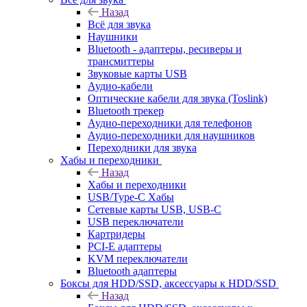
Назад
Всё для звука
Наушники
Bluetooth - адаптеры, ресиверы и
трансмиттеры
Звуковые карты USB
Аудио-кабели
Оптические кабели для звука (Toslink)
Bluetooth трекер
Аудио-переходники для телефонов
Аудио-переходники для наушников
Переходники для звука
Хабы и переходники
Назад
Хабы и переходники
USB/Type-C Хабы
Сетевые карты USB, USB-C
USB переключатели
Картридеры
PCI-E адаптеры
KVM переключатели
Bluetooth адаптеры
Боксы для HDD/SSD, аксессуары к HDD/SSD
Назад