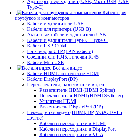
Адаптеры, переходники (USB, Micro-USB, USB
Type-C)
Кабели для
ноутбуков и компьютеров
Кабели и удлинители USB
Кабели для принтера (USB-B)
Активные кабели и удлинители USB
Кабели и удлинители Type-C - Type-C
Кабели USB COM
Патч-корды UTP (LAN кабели)
Соединители RJ45, вилочки RJ45
Кабели Mini USB
Всё для видео
Кабели HDMI / оптические HDMI
Кабели DisplayPort (DP)
Переключатели, разветвители видео
Разветвители HDMI (HDMI Splitter)
Переключатели HDMI (HDMI Switcher)
Усилители HDMI
Разветвители DisplayPort (DP)
Переходники видео (HDMI, DP, VGA, DVI и
другие)
Кабели и переходники в HDMI
Кабели и переходники в DisplayPort
Кабели и переходники в VGA