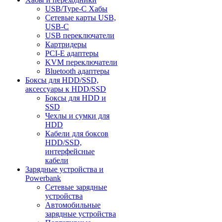
USB/Type-C Хабы
Сетевые карты USB,
USB-C
USB переключатели
Картридеры
PCI-E адаптеры
KVM переключатели
Bluetooth адаптеры
Боксы для HDD/SSD,
аксессуары к HDD/SSD
Боксы для HDD и
SSD
Чехлы и сумки для
HDD
Кабели для боксов
HDD/SSD,
интерфейсные
кабели
Зарядные устройства и
Powerbank
Сетевые зарядные
устройства
Автомобильные
зарядные устройства