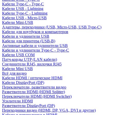
Кабели Type-C - Type-C
Кабели USB - Lightning
Кабели Type-C - Lightning
Кабели USB - Micro-USB
Кабели Mini-USB
Адаптеры, переходники (USB, Micro-USB, USB Type-C)
Кабели для ноутбуков и компьютеров
Кабели и удлинители USB
Кабели для принтера (USB-B)
Активные кабели и удлинители USB
Кабели и удлинители Type-C - Type-C
Кабели USB COM
Патч-корды UTP (LAN кабели)
Соединители RJ45, вилочки RJ45
Кабели Mini USB
Всё для видео
Кабели HDMI / оптические HDMI
Кабели DisplayPort (DP)
Переключатели, разветвители видео
Разветвители HDMI (HDMI Splitter)
Переключатели HDMI (HDMI Switcher)
Усилители HDMI
Разветвители DisplayPort (DP)
Переходники видео (HDMI, DP, VGA, DVI и другие)
Кабели и переходники в HDMI