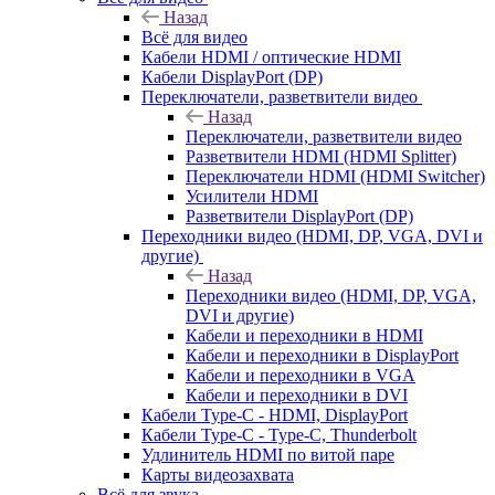
Назад
Всё для видео
Кабели HDMI / оптические HDMI
Кабели DisplayPort (DP)
Переключатели, разветвители видео
Назад
Переключатели, разветвители видео
Разветвители HDMI (HDMI Splitter)
Переключатели HDMI (HDMI Switcher)
Усилители HDMI
Разветвители DisplayPort (DP)
Переходники видео (HDMI, DP, VGA, DVI и
другие)
Назад
Переходники видео (HDMI, DP, VGA,
DVI и другие)
Кабели и переходники в HDMI
Кабели и переходники в DisplayPort
Кабели и переходники в VGA
Кабели и переходники в DVI
Кабели Type-C - HDMI, DisplayPort
Кабели Type-C - Type-C, Thunderbolt
Удлинитель HDMI по витой паре
Карты видеозахвата
Всё для звука