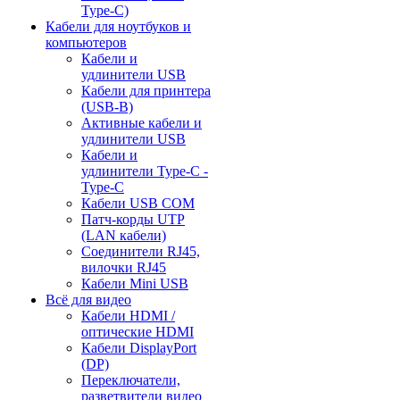
Type-C)
Кабели для ноутбуков и
компьютеров
Кабели и
удлинители USB
Кабели для принтера
(USB-B)
Активные кабели и
удлинители USB
Кабели и
удлинители Type-C -
Type-C
Кабели USB COM
Патч-корды UTP
(LAN кабели)
Соединители RJ45,
вилочки RJ45
Кабели Mini USB
Всё для видео
Кабели HDMI /
оптические HDMI
Кабели DisplayPort
(DP)
Переключатели,
разветвители видео