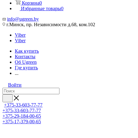
Корзина
0
Избранные товары
0
info@ugreen.by
г.Минск, пр. Независимости д.68, ком.102
Viber
Viber
Как купить
Контакты
Об Ugreen
Где купить
...
Войти
+375-33-603-77-77
+375-33-603-77-77
+375-29-184-00-65
+375-17-379-00-65