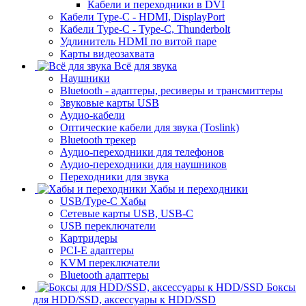
Кабели и переходники в DVI
Кабели Type-C - HDMI, DisplayPort
Кабели Type-C - Type-C, Thunderbolt
Удлинитель HDMI по витой паре
Карты видеозахвата
Всё для звука
Наушники
Bluetooth - адаптеры, ресиверы и трансмиттеры
Звуковые карты USB
Аудио-кабели
Оптические кабели для звука (Toslink)
Bluetooth трекер
Аудио-переходники для телефонов
Аудио-переходники для наушников
Переходники для звука
Хабы и переходники
USB/Type-C Хабы
Сетевые карты USB, USB-C
USB переключатели
Картридеры
PCI-E адаптеры
KVM переключатели
Bluetooth адаптеры
Боксы
для HDD/SSD, аксессуары к HDD/SSD