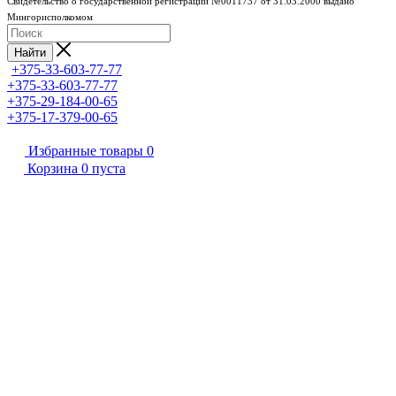
Свидетельство о государственной регистрации №0011737 от 31.03.2000 выдано
Мингорисполкомом
Найти
+375-33-603-77-77
+375-33-603-77-77
+375-29-184-00-65
+375-17-379-00-65
Избранные товары
0
Корзина
0
пуста