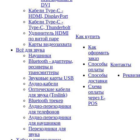
DVI
Кабели Type-C -
HDMI, DisplayPort
Кабели Type-C -
Type-C, Thunderbolt
Удлинитель HDMI
Как купить
по витой паре
Карты видеозахвата
Как
Всё для звука
оформить
Наушники
заказ
Bluetooth - адаптеры,
Способы
Контакты
ресиверы и
оплаты
трансмиттеры
Способы
Реквиз
Звуковые карты USB
доставки
Аудио-кабели
Схема
Оптические кабели
оплаты
для звука (Toslink)
через E-
Bluetooth трекер
POS
Аудио-переходники
для телефонов
Аудио-переходники
для наушников
Переходники для
звука
Хабы и переходники