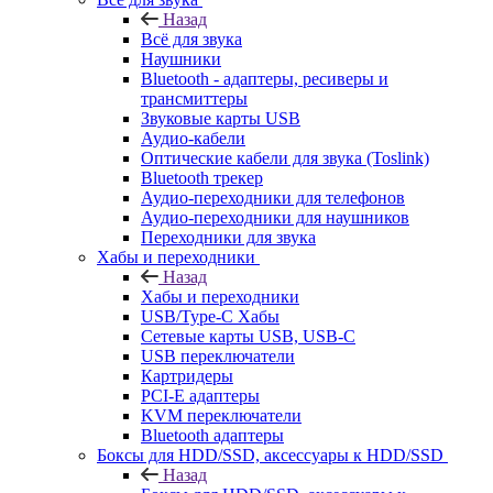
Назад
Всё для звука
Наушники
Bluetooth - адаптеры, ресиверы и
трансмиттеры
Звуковые карты USB
Аудио-кабели
Оптические кабели для звука (Toslink)
Bluetooth трекер
Аудио-переходники для телефонов
Аудио-переходники для наушников
Переходники для звука
Хабы и переходники
Назад
Хабы и переходники
USB/Type-C Хабы
Сетевые карты USB, USB-C
USB переключатели
Картридеры
PCI-E адаптеры
KVM переключатели
Bluetooth адаптеры
Боксы для HDD/SSD, аксессуары к HDD/SSD
Назад