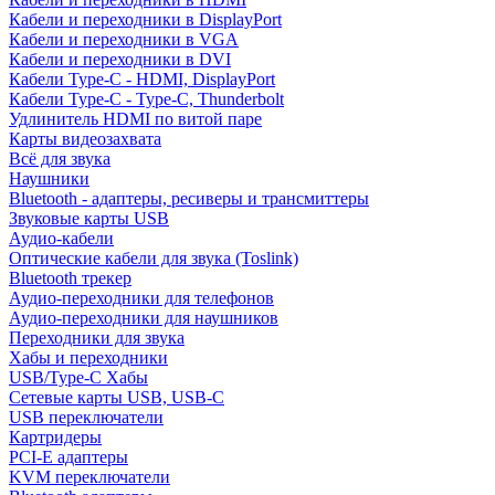
Кабели и переходники в DisplayPort
Кабели и переходники в VGA
Кабели и переходники в DVI
Кабели Type-C - HDMI, DisplayPort
Кабели Type-C - Type-C, Thunderbolt
Удлинитель HDMI по витой паре
Карты видеозахвата
Всё для звука
Наушники
Bluetooth - адаптеры, ресиверы и трансмиттеры
Звуковые карты USB
Аудио-кабели
Оптические кабели для звука (Toslink)
Bluetooth трекер
Аудио-переходники для телефонов
Аудио-переходники для наушников
Переходники для звука
Хабы и переходники
USB/Type-C Хабы
Сетевые карты USB, USB-C
USB переключатели
Картридеры
PCI-E адаптеры
KVM переключатели