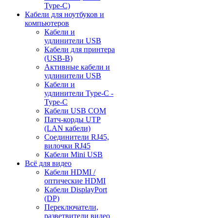
Type-C)
Кабели для ноутбуков и
компьютеров
Кабели и
удлинители USB
Кабели для принтера
(USB-B)
Активные кабели и
удлинители USB
Кабели и
удлинители Type-C -
Type-C
Кабели USB COM
Патч-корды UTP
(LAN кабели)
Соединители RJ45,
вилочки RJ45
Кабели Mini USB
Всё для видео
Кабели HDMI /
оптические HDMI
Кабели DisplayPort
(DP)
Переключатели,
разветвители видео