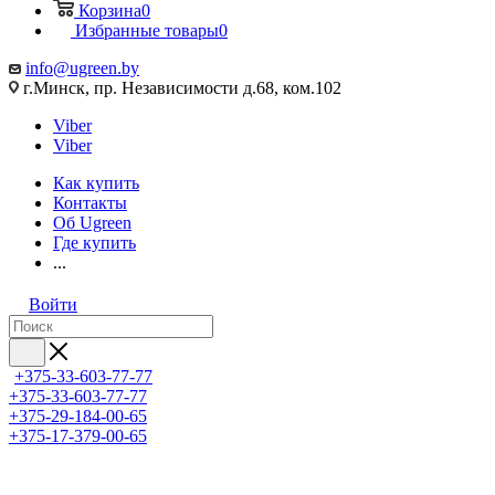
Корзина
0
Избранные товары
0
info@ugreen.by
г.Минск, пр. Независимости д.68, ком.102
Viber
Viber
Как купить
Контакты
Об Ugreen
Где купить
...
Войти
+375-33-603-77-77
+375-33-603-77-77
+375-29-184-00-65
+375-17-379-00-65