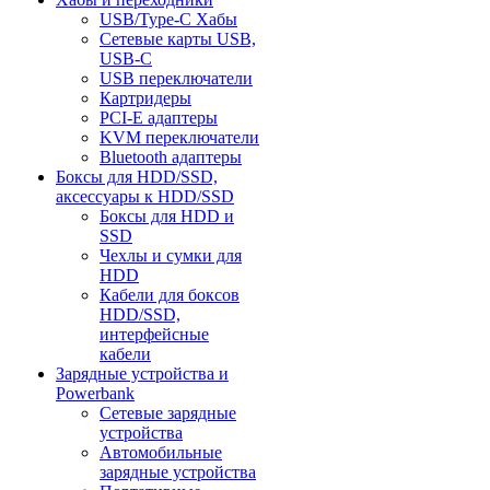
USB/Type-C Хабы
Сетевые карты USB,
USB-C
USB переключатели
Картридеры
PCI-E адаптеры
KVM переключатели
Bluetooth адаптеры
Боксы для HDD/SSD,
аксессуары к HDD/SSD
Боксы для HDD и
SSD
Чехлы и сумки для
HDD
Кабели для боксов
HDD/SSD,
интерфейсные
кабели
Зарядные устройства и
Powerbank
Сетевые зарядные
устройства
Автомобильные
зарядные устройства