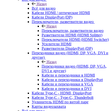
Назад
Всё для видео
Кабели HDMI / оптические HDMI
Кабели DisplayPort (DP)
Переключатели, разветвители видео
Назад
Переключатели, разветвители видео
Разветвители HDMI (HDMI Splitter)
Переключатели HDMI (HDMI Switcher)
Усилители HDMI
Разветвители DisplayPort (DP)
Переходники видео (HDMI, DP, VGA, DVI и
другие)
Назад
Переходники видео (HDMI, DP, VGA,
DVI и другие)
Кабели и переходники в HDMI
Кабели и переходники в DisplayPort
Кабели и переходники в VGA
Кабели и переходники в DVI
Кабели Type-C - HDMI, DisplayPort
Кабели Type-C - Type-C, Thunderbolt
Удлинитель HDMI по витой паре
Карты видеозахвата
Всё для звука