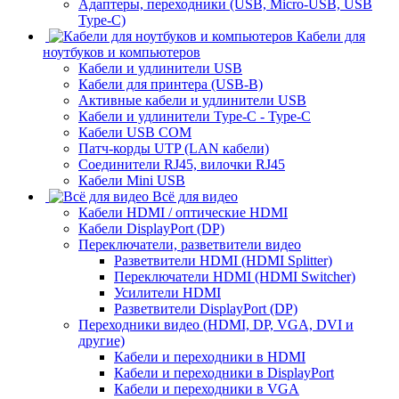
Адаптеры, переходники (USB, Micro-USB, USB
Type-C)
Кабели для
ноутбуков и компьютеров
Кабели и удлинители USB
Кабели для принтера (USB-B)
Активные кабели и удлинители USB
Кабели и удлинители Type-C - Type-C
Кабели USB COM
Патч-корды UTP (LAN кабели)
Соединители RJ45, вилочки RJ45
Кабели Mini USB
Всё для видео
Кабели HDMI / оптические HDMI
Кабели DisplayPort (DP)
Переключатели, разветвители видео
Разветвители HDMI (HDMI Splitter)
Переключатели HDMI (HDMI Switcher)
Усилители HDMI
Разветвители DisplayPort (DP)
Переходники видео (HDMI, DP, VGA, DVI и
другие)
Кабели и переходники в HDMI
Кабели и переходники в DisplayPort
Кабели и переходники в VGA