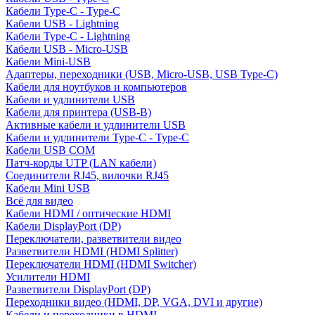
Кабели Type-C - Type-C
Кабели USB - Lightning
Кабели Type-C - Lightning
Кабели USB - Micro-USB
Кабели Mini-USB
Адаптеры, переходники (USB, Micro-USB, USB Type-C)
Кабели для ноутбуков и компьютеров
Кабели и удлинители USB
Кабели для принтера (USB-B)
Активные кабели и удлинители USB
Кабели и удлинители Type-C - Type-C
Кабели USB COM
Патч-корды UTP (LAN кабели)
Соединители RJ45, вилочки RJ45
Кабели Mini USB
Всё для видео
Кабели HDMI / оптические HDMI
Кабели DisplayPort (DP)
Переключатели, разветвители видео
Разветвители HDMI (HDMI Splitter)
Переключатели HDMI (HDMI Switcher)
Усилители HDMI
Разветвители DisplayPort (DP)
Переходники видео (HDMI, DP, VGA, DVI и другие)
Кабели и переходники в HDMI