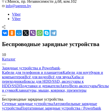
г.Минск, пр. Независимости д.68, ком.102
info@ugreen.by
Viber
Viber
Беспроводные зарядные устройства
10
Каталог
—
Зарядные устройства и Powerbank
Кабели для телефонов и планшетов
Кабели для ноутбуков и
компьютеров
Всё для видео
Всё для звука
Хабы и
переходники
Боксы для HDD/SSD, аксессуары к
HDD/SSD
Подставки и держатели
Авто/Вело аксессуары
Чехлы
и сумки
Клавиатуры, мыши, коврики, презентеры
—
Беспроводные зарядные устройства
Сетевые зарядные устройства
Автомобильные зарядные
устройства
Портативные зарядные устройства / Powerbank