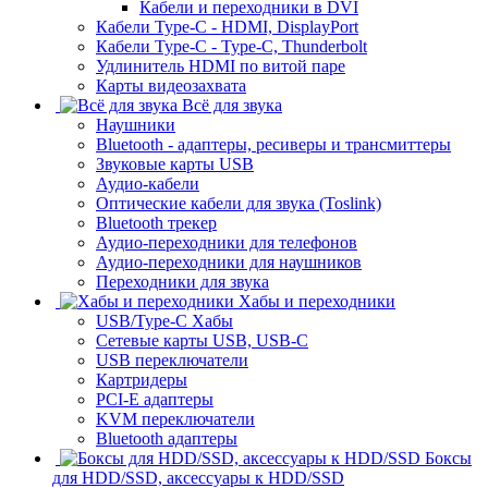
Кабели и переходники в DVI
Кабели Type-C - HDMI, DisplayPort
Кабели Type-C - Type-C, Thunderbolt
Удлинитель HDMI по витой паре
Карты видеозахвата
Всё для звука
Наушники
Bluetooth - адаптеры, ресиверы и трансмиттеры
Звуковые карты USB
Аудио-кабели
Оптические кабели для звука (Toslink)
Bluetooth трекер
Аудио-переходники для телефонов
Аудио-переходники для наушников
Переходники для звука
Хабы и переходники
USB/Type-C Хабы
Сетевые карты USB, USB-C
USB переключатели
Картридеры
PCI-E адаптеры
KVM переключатели
Bluetooth адаптеры
Боксы
для HDD/SSD, аксессуары к HDD/SSD