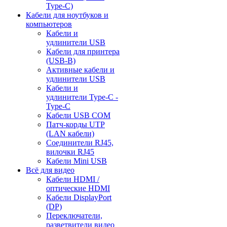
Type-C)
Кабели для ноутбуков и
компьютеров
Кабели и
удлинители USB
Кабели для принтера
(USB-B)
Активные кабели и
удлинители USB
Кабели и
удлинители Type-C -
Type-C
Кабели USB COM
Патч-корды UTP
(LAN кабели)
Соединители RJ45,
вилочки RJ45
Кабели Mini USB
Всё для видео
Кабели HDMI /
оптические HDMI
Кабели DisplayPort
(DP)
Переключатели,
разветвители видео