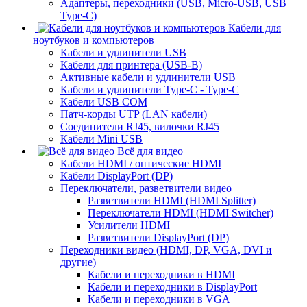
Адаптеры, переходники (USB, Micro-USB, USB
Type-C)
Кабели для
ноутбуков и компьютеров
Кабели и удлинители USB
Кабели для принтера (USB-B)
Активные кабели и удлинители USB
Кабели и удлинители Type-C - Type-C
Кабели USB COM
Патч-корды UTP (LAN кабели)
Соединители RJ45, вилочки RJ45
Кабели Mini USB
Всё для видео
Кабели HDMI / оптические HDMI
Кабели DisplayPort (DP)
Переключатели, разветвители видео
Разветвители HDMI (HDMI Splitter)
Переключатели HDMI (HDMI Switcher)
Усилители HDMI
Разветвители DisplayPort (DP)
Переходники видео (HDMI, DP, VGA, DVI и
другие)
Кабели и переходники в HDMI
Кабели и переходники в DisplayPort
Кабели и переходники в VGA