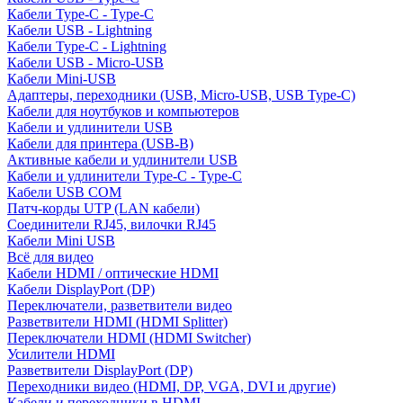
Кабели Type-C - Type-C
Кабели USB - Lightning
Кабели Type-C - Lightning
Кабели USB - Micro-USB
Кабели Mini-USB
Адаптеры, переходники (USB, Micro-USB, USB Type-C)
Кабели для ноутбуков и компьютеров
Кабели и удлинители USB
Кабели для принтера (USB-B)
Активные кабели и удлинители USB
Кабели и удлинители Type-C - Type-C
Кабели USB COM
Патч-корды UTP (LAN кабели)
Соединители RJ45, вилочки RJ45
Кабели Mini USB
Всё для видео
Кабели HDMI / оптические HDMI
Кабели DisplayPort (DP)
Переключатели, разветвители видео
Разветвители HDMI (HDMI Splitter)
Переключатели HDMI (HDMI Switcher)
Усилители HDMI
Разветвители DisplayPort (DP)
Переходники видео (HDMI, DP, VGA, DVI и другие)
Кабели и переходники в HDMI