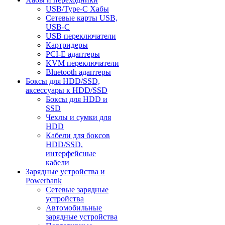
USB/Type-C Хабы
Сетевые карты USB,
USB-C
USB переключатели
Картридеры
PCI-E адаптеры
KVM переключатели
Bluetooth адаптеры
Боксы для HDD/SSD,
аксессуары к HDD/SSD
Боксы для HDD и
SSD
Чехлы и сумки для
HDD
Кабели для боксов
HDD/SSD,
интерфейсные
кабели
Зарядные устройства и
Powerbank
Сетевые зарядные
устройства
Автомобильные
зарядные устройства