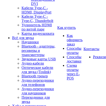
DVI
Кабели Type-C -
HDMI, DisplayPort
Кабели Type-C -
Type-C, Thunderbolt
Удлинитель HDMI
Как купить
по витой паре
Карты видеозахвата
Как
Всё для звука
оформить
Наушники
заказ
Bluetooth - адаптеры,
Способы
Контакты
ресиверы и
оплаты
трансмиттеры
Способы
Реквиз
Звуковые карты USB
доставки
Аудио-кабели
Схема
Оптические кабели
оплаты
для звука (Toslink)
через E-
Bluetooth трекер
POS
Аудио-переходники
для телефонов
Аудио-переходники
для наушников
Переходники для
звука
Хабы и переходники