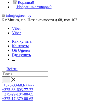
Корзина
0
Избранные товары
0
info@ugreen.by
г.Минск, пр. Независимости д.68, ком.102
Viber
Viber
Как купить
Контакты
Об Ugreen
Где купить
...
Войти
+375-33-603-77-77
+375-33-603-77-77
+375-29-184-00-65
+375-17-379-00-65