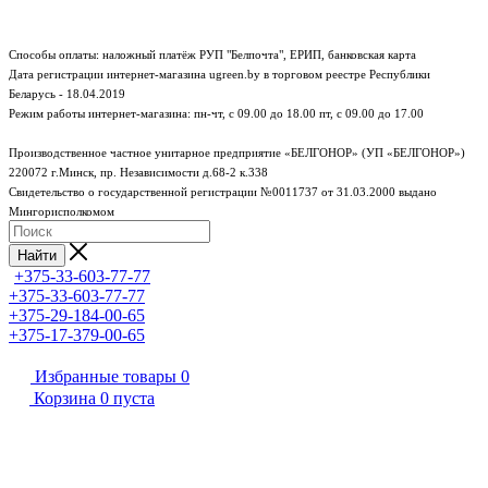
Способы оплаты: наложный платёж РУП "Белпочта", ЕРИП, банковская карта
Дата регистрации интернет-магазина ugreen.by в торговом реестре Республики
Беларусь - 18.04.2019
Режим работы интернет-магазина:
пн-чт, с 09.00 до 18.00
пт, с 09.00 до 17.00
Производственное частное унитарное предприятие «БЕЛГОНОР» (УП «БЕЛГОНОР»)
220072 г.Минск, пр. Независимости д.68-2 к.338
Свидетельство о государственной регистрации №0011737 от 31.03.2000 выдано
Мингорисполкомом
Найти
+375-33-603-77-77
+375-33-603-77-77
+375-29-184-00-65
+375-17-379-00-65
Избранные товары
0
Корзина
0
пуста