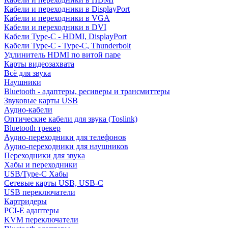
Кабели и переходники в DisplayPort
Кабели и переходники в VGA
Кабели и переходники в DVI
Кабели Type-C - HDMI, DisplayPort
Кабели Type-C - Type-C, Thunderbolt
Удлинитель HDMI по витой паре
Карты видеозахвата
Всё для звука
Наушники
Bluetooth - адаптеры, ресиверы и трансмиттеры
Звуковые карты USB
Аудио-кабели
Оптические кабели для звука (Toslink)
Bluetooth трекер
Аудио-переходники для телефонов
Аудио-переходники для наушников
Переходники для звука
Хабы и переходники
USB/Type-C Хабы
Сетевые карты USB, USB-C
USB переключатели
Картридеры
PCI-E адаптеры
KVM переключатели