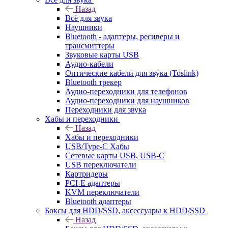
Назад
Всё для звука
Наушники
Bluetooth - адаптеры, ресиверы и
трансмиттеры
Звуковые карты USB
Аудио-кабели
Оптические кабели для звука (Toslink)
Bluetooth трекер
Аудио-переходники для телефонов
Аудио-переходники для наушников
Переходники для звука
Хабы и переходники
Назад
Хабы и переходники
USB/Type-C Хабы
Сетевые карты USB, USB-C
USB переключатели
Картридеры
PCI-E адаптеры
KVM переключатели
Bluetooth адаптеры
Боксы для HDD/SSD, аксессуары к HDD/SSD
Назад