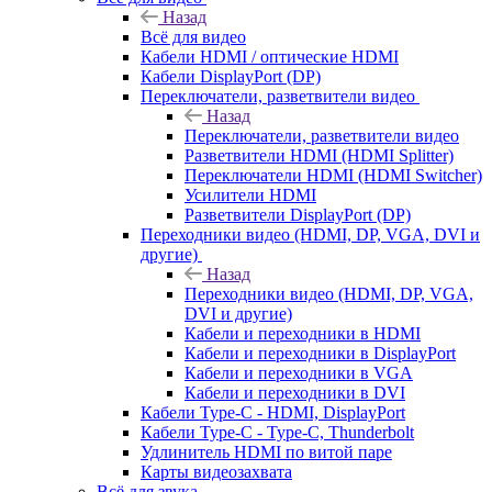
Назад
Всё для видео
Кабели HDMI / оптические HDMI
Кабели DisplayPort (DP)
Переключатели, разветвители видео
Назад
Переключатели, разветвители видео
Разветвители HDMI (HDMI Splitter)
Переключатели HDMI (HDMI Switcher)
Усилители HDMI
Разветвители DisplayPort (DP)
Переходники видео (HDMI, DP, VGA, DVI и
другие)
Назад
Переходники видео (HDMI, DP, VGA,
DVI и другие)
Кабели и переходники в HDMI
Кабели и переходники в DisplayPort
Кабели и переходники в VGA
Кабели и переходники в DVI
Кабели Type-C - HDMI, DisplayPort
Кабели Type-C - Type-C, Thunderbolt
Удлинитель HDMI по витой паре
Карты видеозахвата
Всё для звука