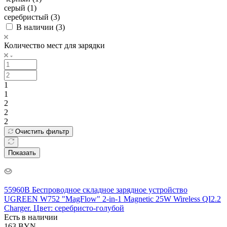
серый (
1
)
серебристый (
3
)
В наличии (
3
)
Количество мест для зарядки
1
1
2
2
2
Очистить фильтр
Показать
55960B Беспроводное складное зарядное устройство
UGREEN W752 "MagFlow" 2-in-1 Magnetic 25W Wireless QI2.2
Charger. Цвет: серебристо-голубой
Есть в наличии
163
BYN