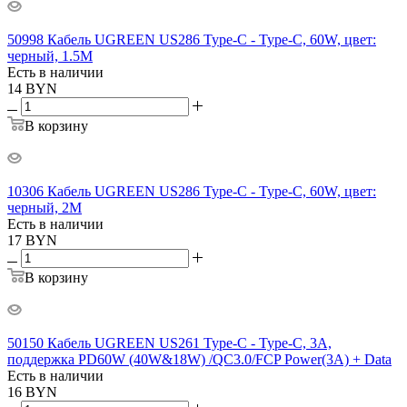
50998 Кабель UGREEN US286 Type-C - Type-C, 60W, цвет:
черный, 1.5M
Есть в наличии
14
BYN
В корзину
10306 Кабель UGREEN US286 Type-C - Type-C, 60W, цвет:
черный, 2M
Есть в наличии
17
BYN
В корзину
50150 Кабель UGREEN US261 Type-C - Type-C, 3A,
поддержка PD60W (40W&18W) /QC3.0/FCP Power(3A) + Data
Есть в наличии
16
BYN