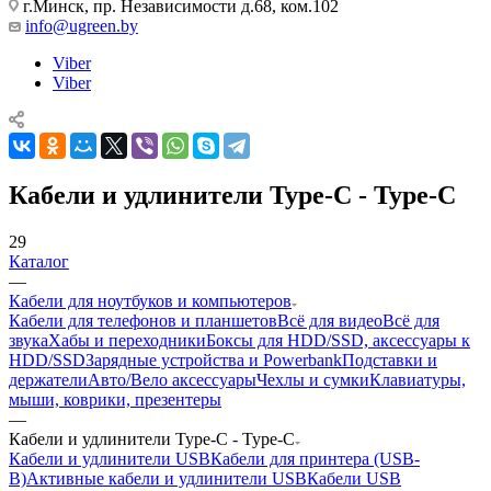
г.Минск, пр. Независимости д.68, ком.102
info@ugreen.by
Viber
Viber
Кабели и удлинители Type-C - Type-C
29
Каталог
—
Кабели для ноутбуков и компьютеров
Кабели для телефонов и планшетов
Всё для видео
Всё для
звука
Хабы и переходники
Боксы для HDD/SSD, аксессуары к
HDD/SSD
Зарядные устройства и Powerbank
Подставки и
держатели
Авто/Вело аксессуары
Чехлы и сумки
Клавиатуры,
мыши, коврики, презентеры
—
Кабели и удлинители Type-C - Type-C
Кабели и удлинители USB
Кабели для принтера (USB-
B)
Активные кабели и удлинители USB
Кабели USB