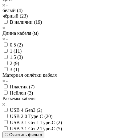
белый (
4
)
чёрный (
23
)
В наличии (
19
)
Длина кабеля (м)
0.5 (
2
)
1 (
11
)
1.5 (
3
)
2 (
9
)
3 (
1
)
Материал оплётки кабеля
Пластик (
7
)
Нейлон (
3
)
Разъемы кабеля
USB 4 Gen3 (
2
)
USB 2.0 Type-C (
20
)
USB 3.1 Gen1 Type-C (
2
)
USB 3.1 Gen2 Type-C (
5
)
Очистить фильтр