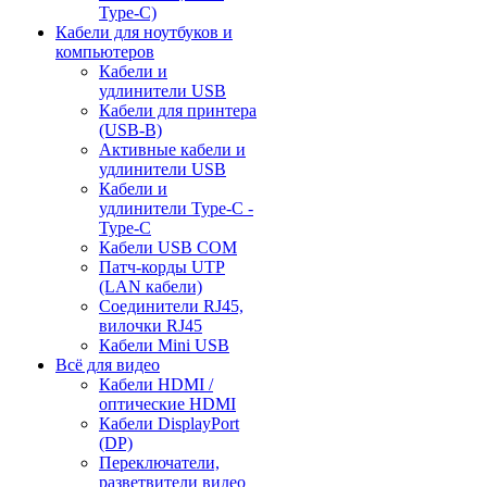
Type-C)
Кабели для ноутбуков и
компьютеров
Кабели и
удлинители USB
Кабели для принтера
(USB-B)
Активные кабели и
удлинители USB
Кабели и
удлинители Type-C -
Type-C
Кабели USB COM
Патч-корды UTP
(LAN кабели)
Соединители RJ45,
вилочки RJ45
Кабели Mini USB
Всё для видео
Кабели HDMI /
оптические HDMI
Кабели DisplayPort
(DP)
Переключатели,
разветвители видео