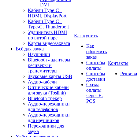
DVI
Кабели Type-C -
HDMI, DisplayPort
Кабели Type-C -
Type-C, Thunderbolt
Удлинитель HDMI
Как купить
по витой паре
Карты видеозахвата
Как
Всё для звука
оформить
Наушники
заказ
Bluetooth - адаптеры,
Способы
Контакты
ресиверы и
оплаты
трансмиттеры
Способы
Реквиз
Звуковые карты USB
доставки
Аудио-кабели
Схема
Оптические кабели
оплаты
для звука (Toslink)
через E-
Bluetooth трекер
POS
Аудио-переходники
для телефонов
Аудио-переходники
для наушников
Переходники для
звука
Хабы и переходники