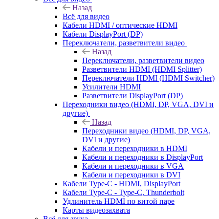
Назад
Всё для видео
Кабели HDMI / оптические HDMI
Кабели DisplayPort (DP)
Переключатели, разветвители видео
Назад
Переключатели, разветвители видео
Разветвители HDMI (HDMI Splitter)
Переключатели HDMI (HDMI Switcher)
Усилители HDMI
Разветвители DisplayPort (DP)
Переходники видео (HDMI, DP, VGA, DVI и
другие)
Назад
Переходники видео (HDMI, DP, VGA,
DVI и другие)
Кабели и переходники в HDMI
Кабели и переходники в DisplayPort
Кабели и переходники в VGA
Кабели и переходники в DVI
Кабели Type-C - HDMI, DisplayPort
Кабели Type-C - Type-C, Thunderbolt
Удлинитель HDMI по витой паре
Карты видеозахвата
Всё для звука