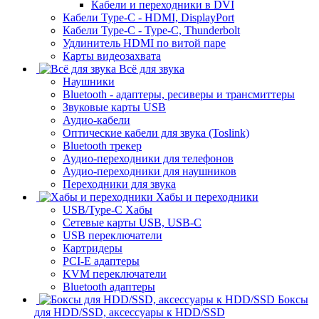
Кабели и переходники в DVI
Кабели Type-C - HDMI, DisplayPort
Кабели Type-C - Type-C, Thunderbolt
Удлинитель HDMI по витой паре
Карты видеозахвата
Всё для звука
Наушники
Bluetooth - адаптеры, ресиверы и трансмиттеры
Звуковые карты USB
Аудио-кабели
Оптические кабели для звука (Toslink)
Bluetooth трекер
Аудио-переходники для телефонов
Аудио-переходники для наушников
Переходники для звука
Хабы и переходники
USB/Type-C Хабы
Сетевые карты USB, USB-C
USB переключатели
Картридеры
PCI-E адаптеры
KVM переключатели
Bluetooth адаптеры
Боксы
для HDD/SSD, аксессуары к HDD/SSD