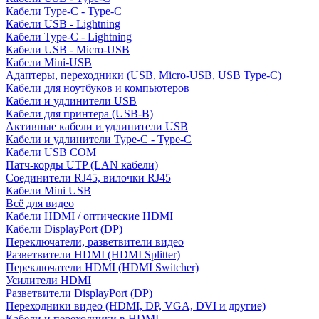
Кабели Type-C - Type-C
Кабели USB - Lightning
Кабели Type-C - Lightning
Кабели USB - Micro-USB
Кабели Mini-USB
Адаптеры, переходники (USB, Micro-USB, USB Type-C)
Кабели для ноутбуков и компьютеров
Кабели и удлинители USB
Кабели для принтера (USB-B)
Активные кабели и удлинители USB
Кабели и удлинители Type-C - Type-C
Кабели USB COM
Патч-корды UTP (LAN кабели)
Соединители RJ45, вилочки RJ45
Кабели Mini USB
Всё для видео
Кабели HDMI / оптические HDMI
Кабели DisplayPort (DP)
Переключатели, разветвители видео
Разветвители HDMI (HDMI Splitter)
Переключатели HDMI (HDMI Switcher)
Усилители HDMI
Разветвители DisplayPort (DP)
Переходники видео (HDMI, DP, VGA, DVI и другие)
Кабели и переходники в HDMI