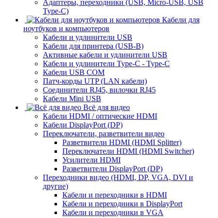
Адаптеры, переходники (USB, Micro-USB, USB
Type-C)
Кабели для
ноутбуков и компьютеров
Кабели и удлинители USB
Кабели для принтера (USB-B)
Активные кабели и удлинители USB
Кабели и удлинители Type-C - Type-C
Кабели USB COM
Патч-корды UTP (LAN кабели)
Соединители RJ45, вилочки RJ45
Кабели Mini USB
Всё для видео
Кабели HDMI / оптические HDMI
Кабели DisplayPort (DP)
Переключатели, разветвители видео
Разветвители HDMI (HDMI Splitter)
Переключатели HDMI (HDMI Switcher)
Усилители HDMI
Разветвители DisplayPort (DP)
Переходники видео (HDMI, DP, VGA, DVI и
другие)
Кабели и переходники в HDMI
Кабели и переходники в DisplayPort
Кабели и переходники в VGA