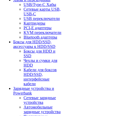
USB/Type-C Хабы
Сетевые карты USB,
USB-C
USB переключатели
Картридеры
PCI-E адаптеры
KVM переключатели
Bluetooth адаптеры
Боксы для HDD/SSD,
аксессуары к HDD/SSD
Боксы для HDD и
SSD
Чехлы и сумки для
HDD
Кабели для боксов
HDD/SSD,
интерфейсные
кабели
Зарядные устройства и
Powerbank
Сетевые зарядные
устройства
Автомобильные
зарядные устройства