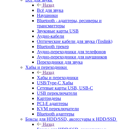
Назад
Всё для звука
Наушники
Bluetooth - адаптеры, ресиверы и
трансмиттеры
Звуковые карты USB
Аудио-кабели
Оптические кабели для звука (Toslink)
Bluetooth трекер
Аудио-переходники для телефонов
Аудио-переходники для наушников
Переходники для звука
Хабы и переходники
Назад
Хабы и переходники
USB/Type-C Хабы
Сетевые карты USB, USB-C
USB переключатели
Картридеры
PCI-E адаптеры
KVM переключатели
Bluetooth адаптеры
Боксы для HDD/SSD, аксессуары к HDD/SSD
Назад