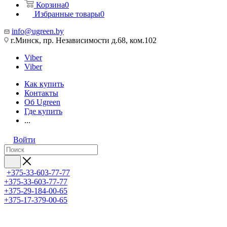
Корзина
0
Избранные товары
0
info@ugreen.by
г.Минск, пр. Независимости д.68, ком.102
Viber
Viber
Как купить
Контакты
Об Ugreen
Где купить
...
Войти
+375-33-603-77-77
+375-33-603-77-77
+375-29-184-00-65
+375-17-379-00-65