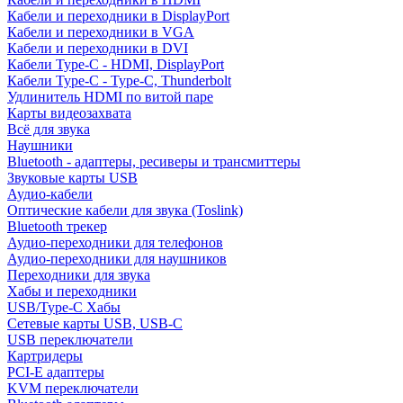
Кабели и переходники в DisplayPort
Кабели и переходники в VGA
Кабели и переходники в DVI
Кабели Type-C - HDMI, DisplayPort
Кабели Type-C - Type-C, Thunderbolt
Удлинитель HDMI по витой паре
Карты видеозахвата
Всё для звука
Наушники
Bluetooth - адаптеры, ресиверы и трансмиттеры
Звуковые карты USB
Аудио-кабели
Оптические кабели для звука (Toslink)
Bluetooth трекер
Аудио-переходники для телефонов
Аудио-переходники для наушников
Переходники для звука
Хабы и переходники
USB/Type-C Хабы
Сетевые карты USB, USB-C
USB переключатели
Картридеры
PCI-E адаптеры
KVM переключатели