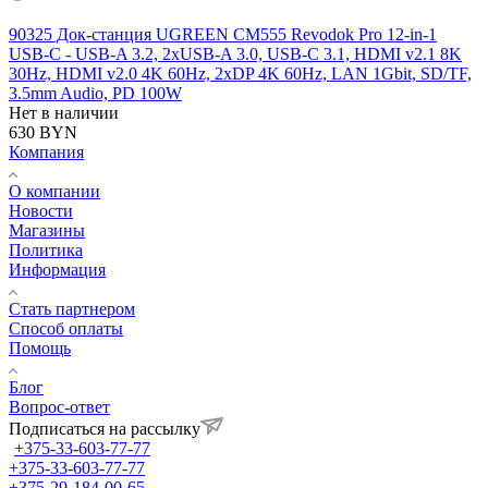
90325 Док-станция UGREEN CM555 Revodok Pro 12-in-1
USB-C - USB-A 3.2, 2xUSB-A 3.0, USB-C 3.1, HDMI v2.1 8K
30Hz, HDMI v2.0 4K 60Hz, 2xDP 4K 60Hz, LAN 1Gbit, SD/TF,
3.5mm Audio, PD 100W
Нет в наличии
630
BYN
Компания
О компании
Новости
Магазины
Политика
Информация
Стать партнером
Способ оплаты
Помощь
Блог
Вопрос-ответ
Подписаться на рассылку
+375-33-603-77-77
+375-33-603-77-77
+375-29-184-00-65