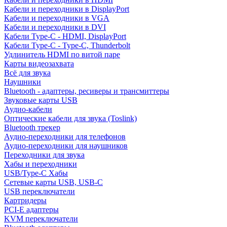
Кабели и переходники в DisplayPort
Кабели и переходники в VGA
Кабели и переходники в DVI
Кабели Type-C - HDMI, DisplayPort
Кабели Type-C - Type-C, Thunderbolt
Удлинитель HDMI по витой паре
Карты видеозахвата
Всё для звука
Наушники
Bluetooth - адаптеры, ресиверы и трансмиттеры
Звуковые карты USB
Аудио-кабели
Оптические кабели для звука (Toslink)
Bluetooth трекер
Аудио-переходники для телефонов
Аудио-переходники для наушников
Переходники для звука
Хабы и переходники
USB/Type-C Хабы
Сетевые карты USB, USB-C
USB переключатели
Картридеры
PCI-E адаптеры
KVM переключатели