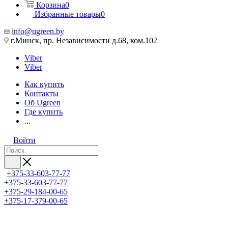
Корзина
0
Избранные товары
0
info@ugreen.by
г.Минск, пр. Независимости д.68, ком.102
Viber
Viber
Как купить
Контакты
Об Ugreen
Где купить
...
Войти
+375-33-603-77-77
+375-33-603-77-77
+375-29-184-00-65
+375-17-379-00-65