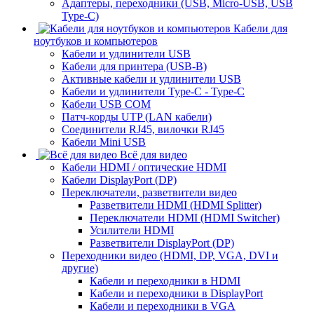
Адаптеры, переходники (USB, Micro-USB, USB
Type-C)
Кабели для
ноутбуков и компьютеров
Кабели и удлинители USB
Кабели для принтера (USB-B)
Активные кабели и удлинители USB
Кабели и удлинители Type-C - Type-C
Кабели USB COM
Патч-корды UTP (LAN кабели)
Соединители RJ45, вилочки RJ45
Кабели Mini USB
Всё для видео
Кабели HDMI / оптические HDMI
Кабели DisplayPort (DP)
Переключатели, разветвители видео
Разветвители HDMI (HDMI Splitter)
Переключатели HDMI (HDMI Switcher)
Усилители HDMI
Разветвители DisplayPort (DP)
Переходники видео (HDMI, DP, VGA, DVI и
другие)
Кабели и переходники в HDMI
Кабели и переходники в DisplayPort
Кабели и переходники в VGA