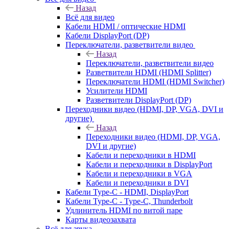
Назад
Всё для видео
Кабели HDMI / оптические HDMI
Кабели DisplayPort (DP)
Переключатели, разветвители видео
Назад
Переключатели, разветвители видео
Разветвители HDMI (HDMI Splitter)
Переключатели HDMI (HDMI Switcher)
Усилители HDMI
Разветвители DisplayPort (DP)
Переходники видео (HDMI, DP, VGA, DVI и
другие)
Назад
Переходники видео (HDMI, DP, VGA,
DVI и другие)
Кабели и переходники в HDMI
Кабели и переходники в DisplayPort
Кабели и переходники в VGA
Кабели и переходники в DVI
Кабели Type-C - HDMI, DisplayPort
Кабели Type-C - Type-C, Thunderbolt
Удлинитель HDMI по витой паре
Карты видеозахвата
Всё для звука