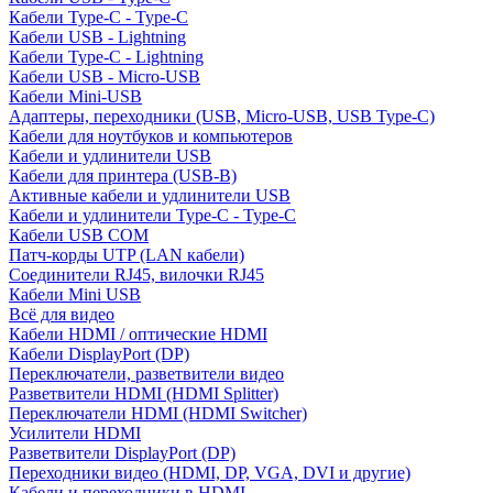
Кабели Type-C - Type-C
Кабели USB - Lightning
Кабели Type-C - Lightning
Кабели USB - Micro-USB
Кабели Mini-USB
Адаптеры, переходники (USB, Micro-USB, USB Type-C)
Кабели для ноутбуков и компьютеров
Кабели и удлинители USB
Кабели для принтера (USB-B)
Активные кабели и удлинители USB
Кабели и удлинители Type-C - Type-C
Кабели USB COM
Патч-корды UTP (LAN кабели)
Соединители RJ45, вилочки RJ45
Кабели Mini USB
Всё для видео
Кабели HDMI / оптические HDMI
Кабели DisplayPort (DP)
Переключатели, разветвители видео
Разветвители HDMI (HDMI Splitter)
Переключатели HDMI (HDMI Switcher)
Усилители HDMI
Разветвители DisplayPort (DP)
Переходники видео (HDMI, DP, VGA, DVI и другие)
Кабели и переходники в HDMI