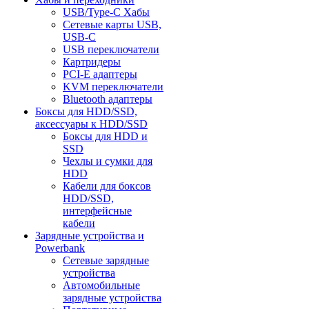
USB/Type-C Хабы
Сетевые карты USB,
USB-C
USB переключатели
Картридеры
PCI-E адаптеры
KVM переключатели
Bluetooth адаптеры
Боксы для HDD/SSD,
аксессуары к HDD/SSD
Боксы для HDD и
SSD
Чехлы и сумки для
HDD
Кабели для боксов
HDD/SSD,
интерфейсные
кабели
Зарядные устройства и
Powerbank
Сетевые зарядные
устройства
Автомобильные
зарядные устройства