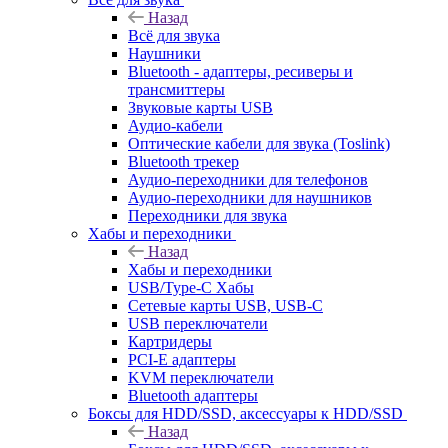
Назад
Всё для звука
Наушники
Bluetooth - адаптеры, ресиверы и
трансмиттеры
Звуковые карты USB
Аудио-кабели
Оптические кабели для звука (Toslink)
Bluetooth трекер
Аудио-переходники для телефонов
Аудио-переходники для наушников
Переходники для звука
Хабы и переходники
Назад
Хабы и переходники
USB/Type-C Хабы
Сетевые карты USB, USB-C
USB переключатели
Картридеры
PCI-E адаптеры
KVM переключатели
Bluetooth адаптеры
Боксы для HDD/SSD, аксессуары к HDD/SSD
Назад