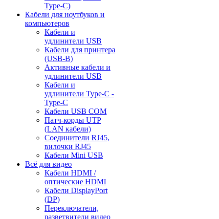
Type-C)
Кабели для ноутбуков и
компьютеров
Кабели и
удлинители USB
Кабели для принтера
(USB-B)
Активные кабели и
удлинители USB
Кабели и
удлинители Type-C -
Type-C
Кабели USB COM
Патч-корды UTP
(LAN кабели)
Соединители RJ45,
вилочки RJ45
Кабели Mini USB
Всё для видео
Кабели HDMI /
оптические HDMI
Кабели DisplayPort
(DP)
Переключатели,
разветвители видео