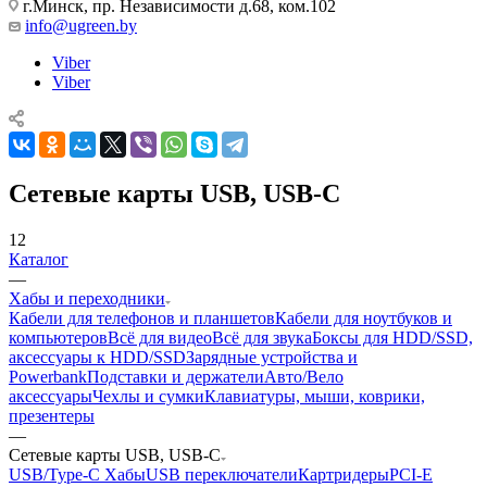
г.Минск, пр. Независимости д.68, ком.102
info@ugreen.by
Viber
Viber
Сетевые карты USB, USB-C
12
Каталог
—
Хабы и переходники
Кабели для телефонов и планшетов
Кабели для ноутбуков и
компьютеров
Всё для видео
Всё для звука
Боксы для HDD/SSD,
аксессуары к HDD/SSD
Зарядные устройства и
Powerbank
Подставки и держатели
Авто/Вело
аксессуары
Чехлы и сумки
Клавиатуры, мыши, коврики,
презентеры
—
Сетевые карты USB, USB-C
USB/Type-C Хабы
USB переключатели
Картридеры
PCI-E