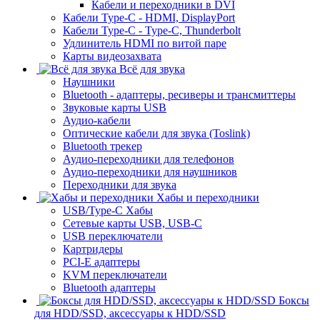
Кабели и переходники в DVI
Кабели Type-C - HDMI, DisplayPort
Кабели Type-C - Type-C, Thunderbolt
Удлинитель HDMI по витой паре
Карты видеозахвата
Всё для звука
Наушники
Bluetooth - адаптеры, ресиверы и трансмиттеры
Звуковые карты USB
Аудио-кабели
Оптические кабели для звука (Toslink)
Bluetooth трекер
Аудио-переходники для телефонов
Аудио-переходники для наушников
Переходники для звука
Хабы и переходники
USB/Type-C Хабы
Сетевые карты USB, USB-C
USB переключатели
Картридеры
PCI-E адаптеры
KVM переключатели
Bluetooth адаптеры
Боксы
для HDD/SSD, аксессуары к HDD/SSD