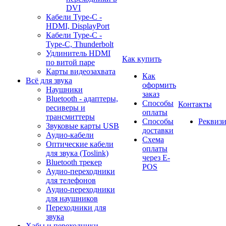
DVI
Кабели Type-C -
HDMI, DisplayPort
Кабели Type-C -
Type-C, Thunderbolt
Удлинитель HDMI
Как купить
по витой паре
Карты видеозахвата
Как
Всё для звука
оформить
Наушники
заказ
Bluetooth - адаптеры,
Способы
Контакты
ресиверы и
оплаты
трансмиттеры
Способы
Реквиз
Звуковые карты USB
доставки
Аудио-кабели
Схема
Оптические кабели
оплаты
для звука (Toslink)
через E-
Bluetooth трекер
POS
Аудио-переходники
для телефонов
Аудио-переходники
для наушников
Переходники для
звука
Хабы и переходники