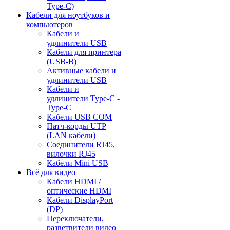
Type-C)
Кабели для ноутбуков и
компьютеров
Кабели и
удлинители USB
Кабели для принтера
(USB-B)
Активные кабели и
удлинители USB
Кабели и
удлинители Type-C -
Type-C
Кабели USB COM
Патч-корды UTP
(LAN кабели)
Соединители RJ45,
вилочки RJ45
Кабели Mini USB
Всё для видео
Кабели HDMI /
оптические HDMI
Кабели DisplayPort
(DP)
Переключатели,
разветвители видео