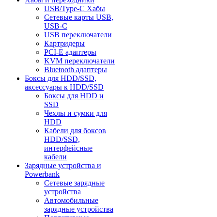
USB/Type-C Хабы
Сетевые карты USB,
USB-C
USB переключатели
Картридеры
PCI-E адаптеры
KVM переключатели
Bluetooth адаптеры
Боксы для HDD/SSD,
аксессуары к HDD/SSD
Боксы для HDD и
SSD
Чехлы и сумки для
HDD
Кабели для боксов
HDD/SSD,
интерфейсные
кабели
Зарядные устройства и
Powerbank
Сетевые зарядные
устройства
Автомобильные
зарядные устройства