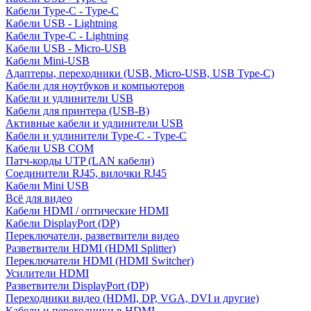
Кабели Type-C - Type-C
Кабели USB - Lightning
Кабели Type-C - Lightning
Кабели USB - Micro-USB
Кабели Mini-USB
Адаптеры, переходники (USB, Micro-USB, USB Type-C)
Кабели для ноутбуков и компьютеров
Кабели и удлинители USB
Кабели для принтера (USB-B)
Активные кабели и удлинители USB
Кабели и удлинители Type-C - Type-C
Кабели USB COM
Патч-корды UTP (LAN кабели)
Соединители RJ45, вилочки RJ45
Кабели Mini USB
Всё для видео
Кабели HDMI / оптические HDMI
Кабели DisplayPort (DP)
Переключатели, разветвители видео
Разветвители HDMI (HDMI Splitter)
Переключатели HDMI (HDMI Switcher)
Усилители HDMI
Разветвители DisplayPort (DP)
Переходники видео (HDMI, DP, VGA, DVI и другие)
Кабели и переходники в HDMI