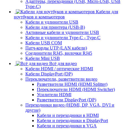
Адаптеры, переходники (USB, Micro-USB, USB
Type-C)
Кабели для
ноутбуков и компьютеров
Кабели и удлинители USB
Кабели для принтера (USB-B)
Активные кабели и удлинители USB
Кабели и удлинители Type-C - Type-C
Кабели USB COM
Патч-корды UTP (LAN кабели)
Соединители RJ45, вилочки RJ45
Кабели Mini USB
Всё для видео
Кабели HDMI / оптические HDMI
Кабели DisplayPort (DP)
Переключатели, разветвители видео
Разветвители HDMI (HDMI Splitter)
Переключатели HDMI (HDMI Switcher)
Усилители HDMI
Разветвители DisplayPort (DP)
Переходники видео (HDMI, DP, VGA, DVI и
другие)
Кабели и переходники в HDMI
Кабели и переходники в DisplayPort
Кабели и переходники в VGA