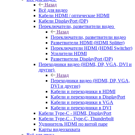
Назад
Всё для видео
Кабели HDMI / оптические HDMI
Кабели DisplayPort (DP)
Переключатели, разветвители видео
Назад
Переключатели, разветвители видео
Разветвители HDMI (HDMI Splitter)
Переключатели HDMI (HDMI Switcher)
Усилители HDMI
Разветвители DisplayPort (DP)
Переходники видео (HDMI, DP, VGA, DVI и
другие)
Назад
Переходники видео (HDMI, DP, VGA,
DVI и другие)
Кабели и переходники в HDMI
Кабели и переходники в DisplayPort
Кабели и переходники в VGA
Кабели и переходники в DVI
Кабели Type-C - HDMI, DisplayPort
Кабели Type-C - Type-C, Thunderbolt
Удлинитель HDMI по витой паре
Карты видеозахвата
Всё для звука