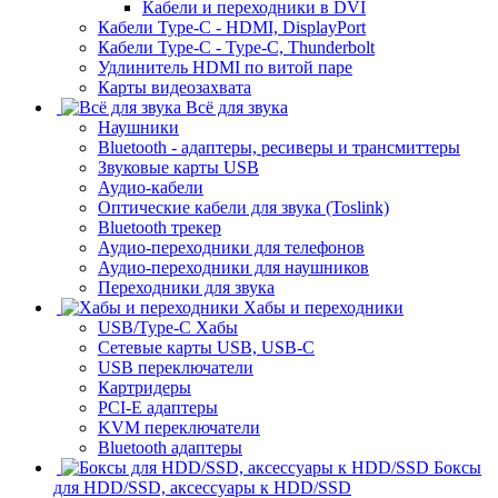
Кабели и переходники в DVI
Кабели Type-C - HDMI, DisplayPort
Кабели Type-C - Type-C, Thunderbolt
Удлинитель HDMI по витой паре
Карты видеозахвата
Всё для звука
Наушники
Bluetooth - адаптеры, ресиверы и трансмиттеры
Звуковые карты USB
Аудио-кабели
Оптические кабели для звука (Toslink)
Bluetooth трекер
Аудио-переходники для телефонов
Аудио-переходники для наушников
Переходники для звука
Хабы и переходники
USB/Type-C Хабы
Сетевые карты USB, USB-C
USB переключатели
Картридеры
PCI-E адаптеры
KVM переключатели
Bluetooth адаптеры
Боксы
для HDD/SSD, аксессуары к HDD/SSD