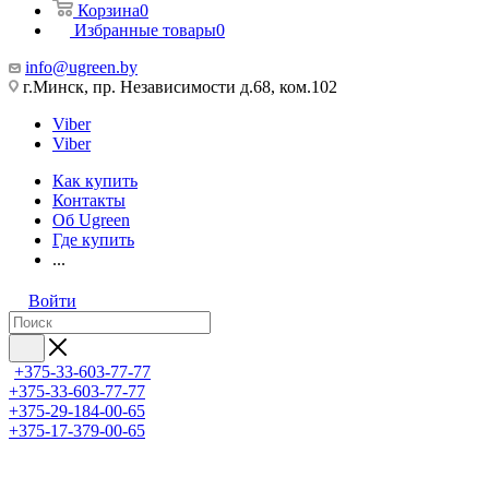
Корзина
0
Избранные товары
0
info@ugreen.by
г.Минск, пр. Независимости д.68, ком.102
Viber
Viber
Как купить
Контакты
Об Ugreen
Где купить
...
Войти
+375-33-603-77-77
+375-33-603-77-77
+375-29-184-00-65
+375-17-379-00-65