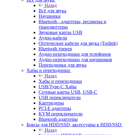
Назад
Всё для звука
Наушники
Bluetooth - адаптеры, ресиверы и
трансмиттеры
Звуковые карты USB
Аудио-кабели
Оптические кабели для звука (Toslink)
Bluetooth трекер
Аудио-переходники для телефонов
Аудио-переходники для наушников
Переходники для звука
Хабы и переходники
Назад
Хабы и переходники
USB/Type-C Хабы
Сетевые карты USB, USB-C
USB переключатели
Картридеры
PCI-E адаптеры
KVM переключатели
Bluetooth адаптеры
Боксы для HDD/SSD, аксессуары к HDD/SSD
Назад