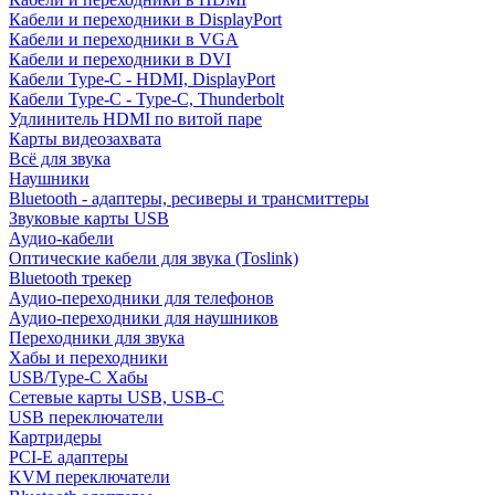
Кабели и переходники в DisplayPort
Кабели и переходники в VGA
Кабели и переходники в DVI
Кабели Type-C - HDMI, DisplayPort
Кабели Type-C - Type-C, Thunderbolt
Удлинитель HDMI по витой паре
Карты видеозахвата
Всё для звука
Наушники
Bluetooth - адаптеры, ресиверы и трансмиттеры
Звуковые карты USB
Аудио-кабели
Оптические кабели для звука (Toslink)
Bluetooth трекер
Аудио-переходники для телефонов
Аудио-переходники для наушников
Переходники для звука
Хабы и переходники
USB/Type-C Хабы
Сетевые карты USB, USB-C
USB переключатели
Картридеры
PCI-E адаптеры
KVM переключатели