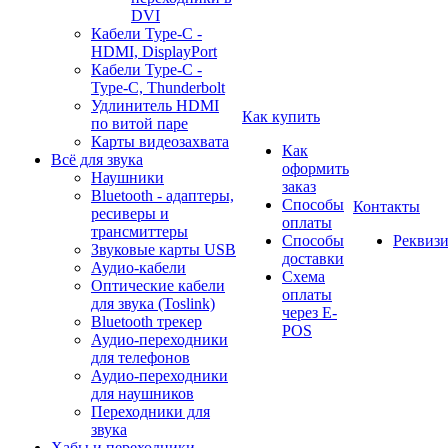
DVI
Кабели Type-C -
HDMI, DisplayPort
Кабели Type-C -
Type-C, Thunderbolt
Удлинитель HDMI
Как купить
по витой паре
Карты видеозахвата
Как
Всё для звука
оформить
Наушники
заказ
Bluetooth - адаптеры,
Способы
Контакты
ресиверы и
оплаты
трансмиттеры
Способы
Реквиз
Звуковые карты USB
доставки
Аудио-кабели
Схема
Оптические кабели
оплаты
для звука (Toslink)
через E-
Bluetooth трекер
POS
Аудио-переходники
для телефонов
Аудио-переходники
для наушников
Переходники для
звука
Хабы и переходники