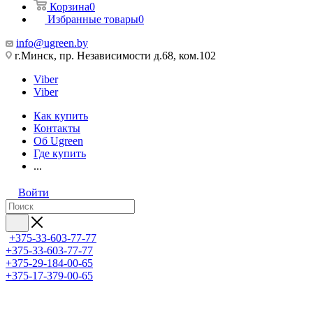
Корзина
0
Избранные товары
0
info@ugreen.by
г.Минск, пр. Независимости д.68, ком.102
Viber
Viber
Как купить
Контакты
Об Ugreen
Где купить
...
Войти
+375-33-603-77-77
+375-33-603-77-77
+375-29-184-00-65
+375-17-379-00-65