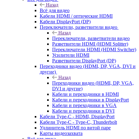
Назад
Всё для видео
Кабели HDMI / оптические HDMI
Кабели DisplayPort (DP)
Переключатели, разветвители видео
Назад
Переключатели, разветвители видео
Разветвители HDMI (HDMI Splitter)
Переключатели HDMI (HDMI Switcher)
Усилители HDMI
Разветвители DisplayPort (DP)
Переходники видео (HDMI, DP, VGA, DVI и
другие)
Назад
Переходники видео (HDMI, DP, VGA,
DVI и другие)
Кабели и переходники в HDMI
Кабели и переходники в DisplayPort
Кабели и переходники в VGA
Кабели и переходники в DVI
Кабели Type-C - HDMI, DisplayPort
Кабели Type-C - Type-C, Thunderbolt
Удлинитель HDMI по витой паре
Карты видеозахвата
Всё для звука