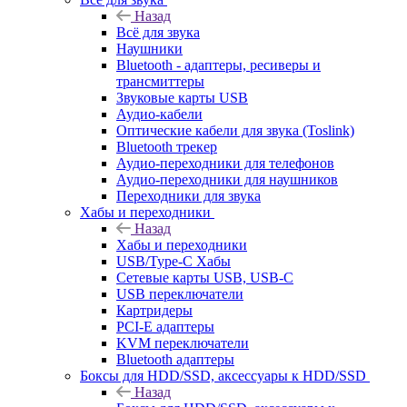
Назад
Всё для звука
Наушники
Bluetooth - адаптеры, ресиверы и
трансмиттеры
Звуковые карты USB
Аудио-кабели
Оптические кабели для звука (Toslink)
Bluetooth трекер
Аудио-переходники для телефонов
Аудио-переходники для наушников
Переходники для звука
Хабы и переходники
Назад
Хабы и переходники
USB/Type-C Хабы
Сетевые карты USB, USB-C
USB переключатели
Картридеры
PCI-E адаптеры
KVM переключатели
Bluetooth адаптеры
Боксы для HDD/SSD, аксессуары к HDD/SSD
Назад