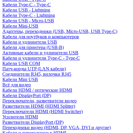
Кабели Type-C - Type-C
Кабели USB - Lightning
Кабели Type-C - Lightning
Кабели USB - Micro-USB
Кабели Mini-USB
Адаптеры, переходники (USB, Micro-USB, USB Type-C)
Кабели для ноутбуков и компьютеров
Кабели и удлинители USB
Кабели для принтера (USB-B)
Активные кабели и удлинители USB
Кабели и удлинители Type-C - Type-C
Кабели USB COM
Патч-корды UTP (LAN кабели)
Соединители RJ45, вилочки RJ45
Кабели Mini USB
Всё для видео
Кабели HDMI / оптические HDMI
Кабели DisplayPort (DP)
Переключатели, разветвители видео
Разветвители HDMI (HDMI Splitter)
Переключатели HDMI (HDMI Switcher)
Усилители HDMI
Разветвители DisplayPort (DP)
Переходники видео (HDMI, DP, VGA, DVI и другие)
Кабели и переходники в HDMI