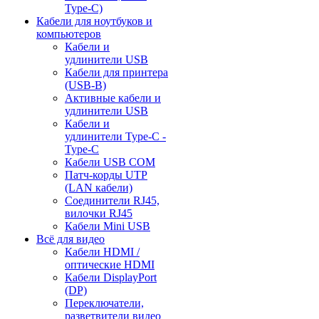
Type-C)
Кабели для ноутбуков и
компьютеров
Кабели и
удлинители USB
Кабели для принтера
(USB-B)
Активные кабели и
удлинители USB
Кабели и
удлинители Type-C -
Type-C
Кабели USB COM
Патч-корды UTP
(LAN кабели)
Соединители RJ45,
вилочки RJ45
Кабели Mini USB
Всё для видео
Кабели HDMI /
оптические HDMI
Кабели DisplayPort
(DP)
Переключатели,
разветвители видео