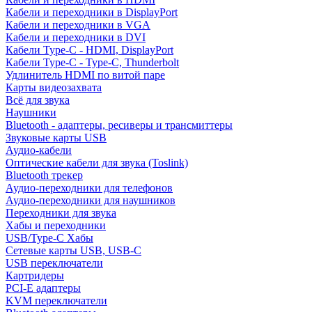
Кабели и переходники в DisplayPort
Кабели и переходники в VGA
Кабели и переходники в DVI
Кабели Type-C - HDMI, DisplayPort
Кабели Type-C - Type-C, Thunderbolt
Удлинитель HDMI по витой паре
Карты видеозахвата
Всё для звука
Наушники
Bluetooth - адаптеры, ресиверы и трансмиттеры
Звуковые карты USB
Аудио-кабели
Оптические кабели для звука (Toslink)
Bluetooth трекер
Аудио-переходники для телефонов
Аудио-переходники для наушников
Переходники для звука
Хабы и переходники
USB/Type-C Хабы
Сетевые карты USB, USB-C
USB переключатели
Картридеры
PCI-E адаптеры
KVM переключатели