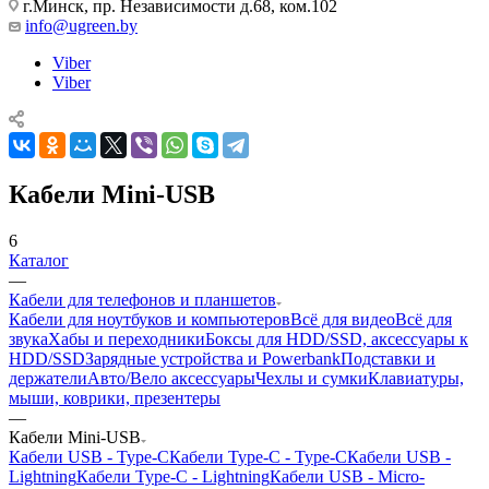
г.Минск, пр. Независимости д.68, ком.102
info@ugreen.by
Viber
Viber
Кабели Mini-USB
6
Каталог
—
Кабели для телефонов и планшетов
Кабели для ноутбуков и компьютеров
Всё для видео
Всё для
звука
Хабы и переходники
Боксы для HDD/SSD, аксессуары к
HDD/SSD
Зарядные устройства и Powerbank
Подставки и
держатели
Авто/Вело аксессуары
Чехлы и сумки
Клавиатуры,
мыши, коврики, презентеры
—
Кабели Mini-USB
Кабели USB - Type-C
Кабели Type-C - Type-C
Кабели USB -
Lightning
Кабели Type-C - Lightning
Кабели USB - Micro-