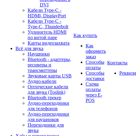
DVI
Кабели Type-C -
HDMI, DisplayPort
Кабели Type-C -
Type-C, Thunderbolt
Удлинитель HDMI
Как купить
по витой паре
Карты видеозахвата
Как
Всё для звука
оформить
Наушники
заказ
Bluetooth - адаптеры,
Способы
Контакты
ресиверы и
оплаты
трансмиттеры
Способы
Реквиз
Звуковые карты USB
доставки
Аудио-кабели
Схема
Оптические кабели
оплаты
для звука (Toslink)
через E-
Bluetooth трекер
POS
Аудио-переходники
для телефонов
Аудио-переходники
для наушников
Переходники для
звука
Хабы и переходники