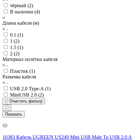
чёрный (
2
)
В наличии (
4
)
Длина кабеля (м)
0.1 (
1
)
1 (
2
)
1.5 (
1
)
2 (
2
)
Материал оплётки кабеля
Пластик (
1
)
Разъемы кабеля
USB 2.0 Type-A (
1
)
MiniUSB 2.0 (
2
)
Очистить фильтр
Показать
10383 Кабель UGREEN US249 Mini USB Male To USB 2.0 A