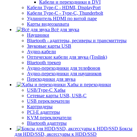
Кабели и переходники в DVI
Кабели Type-C - HDMI, DisplayPort
Кабели Type-C - Type-C, Thunderbolt
Удлинитель HDMI по витой паре
Карты видеозахвата
Всё для звука
Наушники
Bluetooth - адаптеры, ресиверы и трансмиттеры
Звуковые карты USB
Аудио-кабели
Оптические кабели для звука (Toslink)
Bluetooth трекер
Аудио-переходники для телефонов
Аудио-переходники для наушников
Переходники для звука
Хабы и переходники
USB/Type-C Хабы
Сетевые карты USB, USB-C
USB переключатели
Картридеры
PCI-E адаптеры
KVM переключатели
Bluetooth адаптеры
Боксы
для HDD/SSD, аксессуары к HDD/SSD