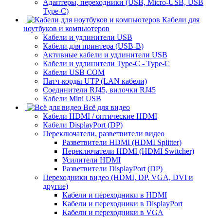
Адаптеры, переходники (USB, Micro-USB, USB
Type-C)
Кабели для
ноутбуков и компьютеров
Кабели и удлинители USB
Кабели для принтера (USB-B)
Активные кабели и удлинители USB
Кабели и удлинители Type-C - Type-C
Кабели USB COM
Патч-корды UTP (LAN кабели)
Соединители RJ45, вилочки RJ45
Кабели Mini USB
Всё для видео
Кабели HDMI / оптические HDMI
Кабели DisplayPort (DP)
Переключатели, разветвители видео
Разветвители HDMI (HDMI Splitter)
Переключатели HDMI (HDMI Switcher)
Усилители HDMI
Разветвители DisplayPort (DP)
Переходники видео (HDMI, DP, VGA, DVI и
другие)
Кабели и переходники в HDMI
Кабели и переходники в DisplayPort
Кабели и переходники в VGA