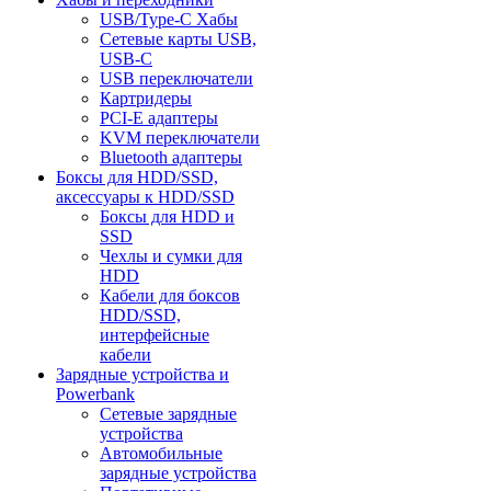
USB/Type-C Хабы
Сетевые карты USB,
USB-C
USB переключатели
Картридеры
PCI-E адаптеры
KVM переключатели
Bluetooth адаптеры
Боксы для HDD/SSD,
аксессуары к HDD/SSD
Боксы для HDD и
SSD
Чехлы и сумки для
HDD
Кабели для боксов
HDD/SSD,
интерфейсные
кабели
Зарядные устройства и
Powerbank
Сетевые зарядные
устройства
Автомобильные
зарядные устройства