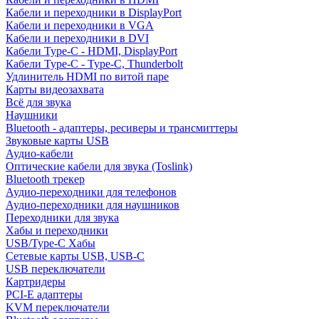
Кабели и переходники в DisplayPort
Кабели и переходники в VGA
Кабели и переходники в DVI
Кабели Type-C - HDMI, DisplayPort
Кабели Type-C - Type-C, Thunderbolt
Удлинитель HDMI по витой паре
Карты видеозахвата
Всё для звука
Наушники
Bluetooth - адаптеры, ресиверы и трансмиттеры
Звуковые карты USB
Аудио-кабели
Оптические кабели для звука (Toslink)
Bluetooth трекер
Аудио-переходники для телефонов
Аудио-переходники для наушников
Переходники для звука
Хабы и переходники
USB/Type-C Хабы
Сетевые карты USB, USB-C
USB переключатели
Картридеры
PCI-E адаптеры
KVM переключатели