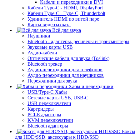
Кабели и переходники в DVI
Кабели Type-C - HDMI, DisplayPort
Кабели Type-C - Type-C, Thunderbolt
Удлинитель HDMI по витой паре
Карты видеозахвата
Всё для звука
Наушники
Bluetooth - адаптеры, ресиверы и трансмиттеры
Звуковые карты USB
Аудио-кабели
Оптические кабели для звука (Toslink)
Bluetooth трекер
Аудио-переходники для телефонов
Аудио-переходники для наушников
Переходники для звука
Хабы и переходники
USB/Type-C Хабы
Сетевые карты USB, USB-C
USB переключатели
Картридеры
PCI-E адаптеры
KVM переключатели
Bluetooth адаптеры
Боксы
для HDD/SSD, аксессуары к HDD/SSD