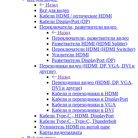
Назад
Всё для видео
Кабели HDMI / оптические HDMI
Кабели DisplayPort (DP)
Переключатели, разветвители видео
Назад
Переключатели, разветвители видео
Разветвители HDMI (HDMI Splitter)
Переключатели HDMI (HDMI Switcher)
Усилители HDMI
Разветвители DisplayPort (DP)
Переходники видео (HDMI, DP, VGA, DVI и
другие)
Назад
Переходники видео (HDMI, DP, VGA,
DVI и другие)
Кабели и переходники в HDMI
Кабели и переходники в DisplayPort
Кабели и переходники в VGA
Кабели и переходники в DVI
Кабели Type-C - HDMI, DisplayPort
Кабели Type-C - Type-C, Thunderbolt
Удлинитель HDMI по витой паре
Карты видеозахвата
Всё для звука