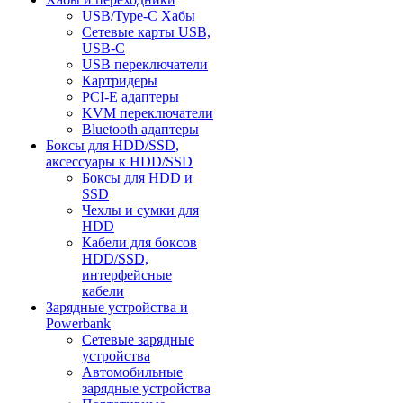
USB/Type-C Хабы
Сетевые карты USB,
USB-C
USB переключатели
Картридеры
PCI-E адаптеры
KVM переключатели
Bluetooth адаптеры
Боксы для HDD/SSD,
аксессуары к HDD/SSD
Боксы для HDD и
SSD
Чехлы и сумки для
HDD
Кабели для боксов
HDD/SSD,
интерфейсные
кабели
Зарядные устройства и
Powerbank
Сетевые зарядные
устройства
Автомобильные
зарядные устройства