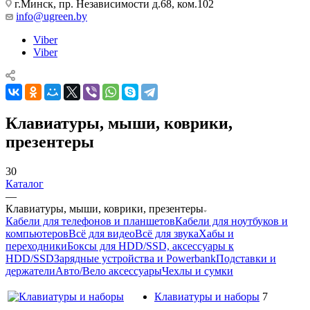
г.Минск, пр. Независимости д.68, ком.102
info@ugreen.by
Viber
Viber
Клавиатуры, мыши, коврики,
презентеры
30
Каталог
—
Клавиатуры, мыши, коврики, презентеры
Кабели для телефонов и планшетов
Кабели для ноутбуков и
компьютеров
Всё для видео
Всё для звука
Хабы и
переходники
Боксы для HDD/SSD, аксессуары к
HDD/SSD
Зарядные устройства и Powerbank
Подставки и
держатели
Авто/Вело аксессуары
Чехлы и сумки
Клавиатуры и наборы
7