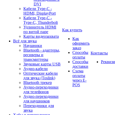
DVI
Кабели Type-C -
HDMI, DisplayPort
Кабели Type-C -
Type-C, Thunderbolt
Удлинитель HDMI
Как купить
по витой паре
Карты видеозахвата
Как
Всё для звука
оформить
Наушники
заказ
Bluetooth - адаптеры,
Способы
Контакты
ресиверы и
оплаты
трансмиттеры
Способы
Реквиз
Звуковые карты USB
доставки
Аудио-кабели
Схема
Оптические кабели
оплаты
для звука (Toslink)
через E-
Bluetooth трекер
POS
Аудио-переходники
для телефонов
Аудио-переходники
для наушников
Переходники для
звука
Хабы и переходники