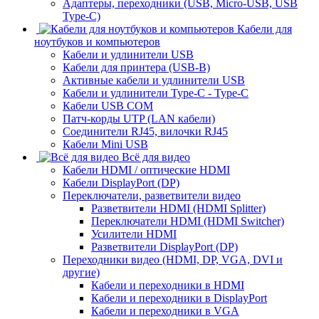
Адаптеры, переходники (USB, Micro-USB, USB
Type-C)
Кабели для
ноутбуков и компьютеров
Кабели и удлинители USB
Кабели для принтера (USB-B)
Активные кабели и удлинители USB
Кабели и удлинители Type-C - Type-C
Кабели USB COM
Патч-корды UTP (LAN кабели)
Соединители RJ45, вилочки RJ45
Кабели Mini USB
Всё для видео
Кабели HDMI / оптические HDMI
Кабели DisplayPort (DP)
Переключатели, разветвители видео
Разветвители HDMI (HDMI Splitter)
Переключатели HDMI (HDMI Switcher)
Усилители HDMI
Разветвители DisplayPort (DP)
Переходники видео (HDMI, DP, VGA, DVI и
другие)
Кабели и переходники в HDMI
Кабели и переходники в DisplayPort
Кабели и переходники в VGA