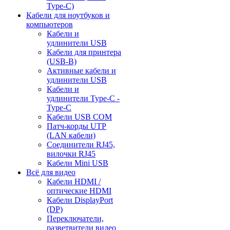
Type-C)
Кабели для ноутбуков и
компьютеров
Кабели и
удлинители USB
Кабели для принтера
(USB-B)
Активные кабели и
удлинители USB
Кабели и
удлинители Type-C -
Type-C
Кабели USB COM
Патч-корды UTP
(LAN кабели)
Соединители RJ45,
вилочки RJ45
Кабели Mini USB
Всё для видео
Кабели HDMI /
оптические HDMI
Кабели DisplayPort
(DP)
Переключатели,
разветвители видео