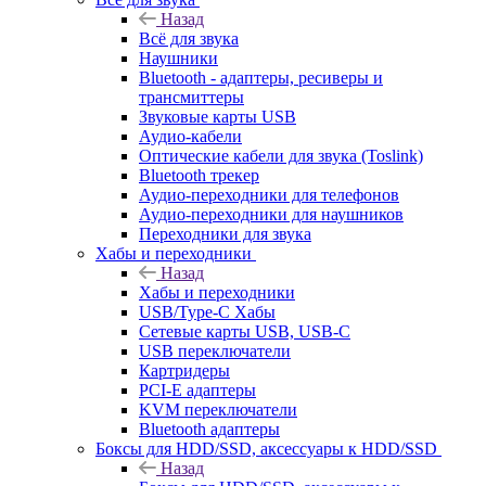
Назад
Всё для звука
Наушники
Bluetooth - адаптеры, ресиверы и
трансмиттеры
Звуковые карты USB
Аудио-кабели
Оптические кабели для звука (Toslink)
Bluetooth трекер
Аудио-переходники для телефонов
Аудио-переходники для наушников
Переходники для звука
Хабы и переходники
Назад
Хабы и переходники
USB/Type-C Хабы
Сетевые карты USB, USB-C
USB переключатели
Картридеры
PCI-E адаптеры
KVM переключатели
Bluetooth адаптеры
Боксы для HDD/SSD, аксессуары к HDD/SSD
Назад