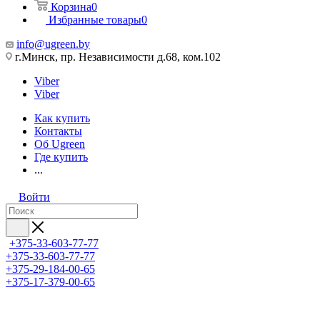
Корзина
0
Избранные товары
0
info@ugreen.by
г.Минск, пр. Независимости д.68, ком.102
Viber
Viber
Как купить
Контакты
Об Ugreen
Где купить
...
Войти
+375-33-603-77-77
+375-33-603-77-77
+375-29-184-00-65
+375-17-379-00-65