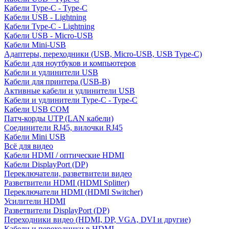
Кабели Type-C - Type-C
Кабели USB - Lightning
Кабели Type-C - Lightning
Кабели USB - Micro-USB
Кабели Mini-USB
Адаптеры, переходники (USB, Micro-USB, USB Type-C)
Кабели для ноутбуков и компьютеров
Кабели и удлинители USB
Кабели для принтера (USB-B)
Активные кабели и удлинители USB
Кабели и удлинители Type-C - Type-C
Кабели USB COM
Патч-корды UTP (LAN кабели)
Соединители RJ45, вилочки RJ45
Кабели Mini USB
Всё для видео
Кабели HDMI / оптические HDMI
Кабели DisplayPort (DP)
Переключатели, разветвители видео
Разветвители HDMI (HDMI Splitter)
Переключатели HDMI (HDMI Switcher)
Усилители HDMI
Разветвители DisplayPort (DP)
Переходники видео (HDMI, DP, VGA, DVI и другие)
Кабели и переходники в HDMI