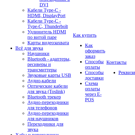
DVI
Кабели Type-C -
HDMI, DisplayPort
Кабели Type-C -
Type-C, Thunderbolt
Удлинитель HDMI
Как купить
по витой паре
Карты видеозахвата
Как
Всё для звука
оформить
Наушники
заказ
Bluetooth - адаптеры,
Способы
Контакты
ресиверы и
оплаты
трансмиттеры
Способы
Реквиз
Звуковые карты USB
доставки
Аудио-кабели
Схема
Оптические кабели
оплаты
для звука (Toslink)
через E-
Bluetooth трекер
POS
Аудио-переходники
для телефонов
Аудио-переходники
для наушников
Переходники для
звука
Хабы и переходники