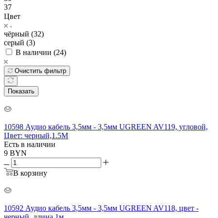
37
Цвет
чёрный (
32
)
серый (
3
)
В наличии (
24
)
Очистить фильтр
Показать
10598 Аудио кабель 3,5мм - 3,5мм UGREEN AV119, угловой,
Цвет: черный,1.5М
Есть в наличии
9
BYN
В корзину
10592 Аудио кабель 3,5мм - 3,5мм UGREEN AV118, цвет -
черный, длина 1м.