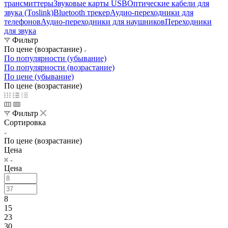
трансмиттеры
Звуковые карты USB
Оптические кабели для
звука (Toslink)
Bluetooth трекер
Аудио-переходники для
телефонов
Аудио-переходники для наушников
Переходники
для звука
Фильтр
По цене (возрастание)
По популярности (убывание)
По популярности (возрастание)
По цене (убывание)
По цене (возрастание)
Фильтр
Сортировка
По цене (возрастание)
Цена
Цена
8
15
23
30