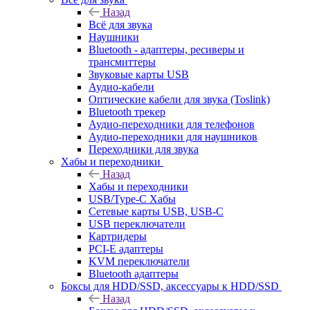
Назад
Всё для звука
Наушники
Bluetooth - адаптеры, ресиверы и
трансмиттеры
Звуковые карты USB
Аудио-кабели
Оптические кабели для звука (Toslink)
Bluetooth трекер
Аудио-переходники для телефонов
Аудио-переходники для наушников
Переходники для звука
Хабы и переходники
Назад
Хабы и переходники
USB/Type-C Хабы
Сетевые карты USB, USB-C
USB переключатели
Картридеры
PCI-E адаптеры
KVM переключатели
Bluetooth адаптеры
Боксы для HDD/SSD, аксессуары к HDD/SSD
Назад