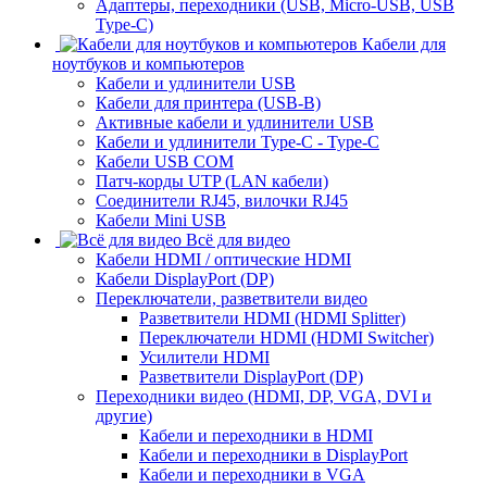
Адаптеры, переходники (USB, Micro-USB, USB
Type-C)
Кабели для
ноутбуков и компьютеров
Кабели и удлинители USB
Кабели для принтера (USB-B)
Активные кабели и удлинители USB
Кабели и удлинители Type-C - Type-C
Кабели USB COM
Патч-корды UTP (LAN кабели)
Соединители RJ45, вилочки RJ45
Кабели Mini USB
Всё для видео
Кабели HDMI / оптические HDMI
Кабели DisplayPort (DP)
Переключатели, разветвители видео
Разветвители HDMI (HDMI Splitter)
Переключатели HDMI (HDMI Switcher)
Усилители HDMI
Разветвители DisplayPort (DP)
Переходники видео (HDMI, DP, VGA, DVI и
другие)
Кабели и переходники в HDMI
Кабели и переходники в DisplayPort
Кабели и переходники в VGA