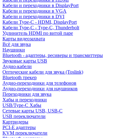
Кабели и переходники в DisplayPort
Кабели и переходники в VGA
Кабели и переходники в DVI
Кабели Type-C - HDMI, DisplayPort
Кабели Type-C - Type-C, Thunderbolt
Удлинитель HDMI по витой паре
Карты видеозахвата
Всё для звука
Наушники
Bluetooth - адаптеры, ресиверы и трансмиттеры
Звуковые карты USB
Аудио-кабели
Оптические кабели для звука (Toslink)
Bluetooth трекер
Аудио-переходники для телефонов
Аудио-переходники для наушников
Переходники для звука
Хабы и переходники
USB/Type-C Хабы
Сетевые карты USB, USB-C
USB переключатели
Картридеры
PCI-E адаптеры
KVM переключатели