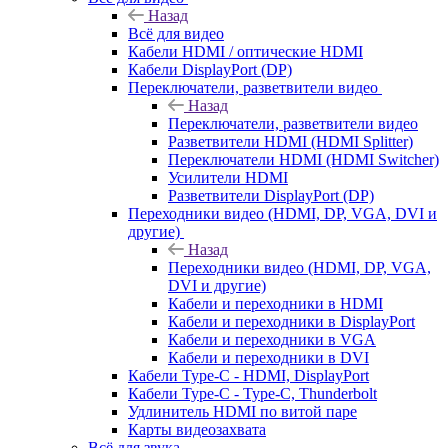
Назад
Всё для видео
Кабели HDMI / оптические HDMI
Кабели DisplayPort (DP)
Переключатели, разветвители видео
Назад
Переключатели, разветвители видео
Разветвители HDMI (HDMI Splitter)
Переключатели HDMI (HDMI Switcher)
Усилители HDMI
Разветвители DisplayPort (DP)
Переходники видео (HDMI, DP, VGA, DVI и
другие)
Назад
Переходники видео (HDMI, DP, VGA,
DVI и другие)
Кабели и переходники в HDMI
Кабели и переходники в DisplayPort
Кабели и переходники в VGA
Кабели и переходники в DVI
Кабели Type-C - HDMI, DisplayPort
Кабели Type-C - Type-C, Thunderbolt
Удлинитель HDMI по витой паре
Карты видеозахвата
Всё для звука