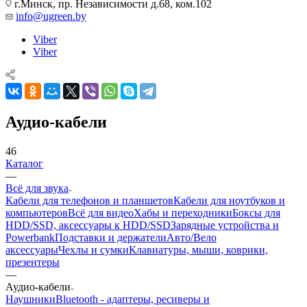
г.Минск, пр. Независимости д.68, ком.102
info@ugreen.by
Viber
Viber
Аудио-кабели
46
Каталог
—
Всё для звука
Кабели для телефонов и планшетов
Кабели для ноутбуков и
компьютеров
Всё для видео
Хабы и переходники
Боксы для
HDD/SSD, аксессуары к HDD/SSD
Зарядные устройства и
Powerbank
Подставки и держатели
Авто/Вело
аксессуары
Чехлы и сумки
Клавиатуры, мыши, коврики,
презентеры
—
Аудио-кабели
Наушники
Bluetooth - адаптеры, ресиверы и