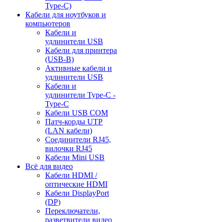
Type-C)
Кабели для ноутбуков и
компьютеров
Кабели и
удлинители USB
Кабели для принтера
(USB-B)
Активные кабели и
удлинители USB
Кабели и
удлинители Type-C -
Type-C
Кабели USB COM
Патч-корды UTP
(LAN кабели)
Соединители RJ45,
вилочки RJ45
Кабели Mini USB
Всё для видео
Кабели HDMI /
оптические HDMI
Кабели DisplayPort
(DP)
Переключатели,
разветвители видео