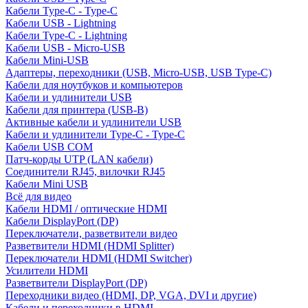
Кабели Type-C - Type-C
Кабели USB - Lightning
Кабели Type-C - Lightning
Кабели USB - Micro-USB
Кабели Mini-USB
Адаптеры, переходники (USB, Micro-USB, USB Type-C)
Кабели для ноутбуков и компьютеров
Кабели и удлинители USB
Кабели для принтера (USB-B)
Активные кабели и удлинители USB
Кабели и удлинители Type-C - Type-C
Кабели USB COM
Патч-корды UTP (LAN кабели)
Соединители RJ45, вилочки RJ45
Кабели Mini USB
Всё для видео
Кабели HDMI / оптические HDMI
Кабели DisplayPort (DP)
Переключатели, разветвители видео
Разветвители HDMI (HDMI Splitter)
Переключатели HDMI (HDMI Switcher)
Усилители HDMI
Разветвители DisplayPort (DP)
Переходники видео (HDMI, DP, VGA, DVI и другие)
Кабели и переходники в HDMI