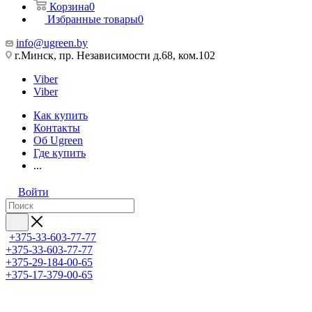
Корзина
0
Избранные товары
0
info@ugreen.by
г.Минск, пр. Независимости д.68, ком.102
Viber
Viber
Как купить
Контакты
Об Ugreen
Где купить
...
Войти
+375-33-603-77-77
+375-33-603-77-77
+375-29-184-00-65
+375-17-379-00-65