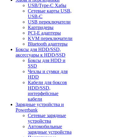
USB/Type-C Хабы
Сетевые карты USB,
USB-C
USB переключатели
Картридеры
PCI-E адаптеры
KVM переключатели
Bluetooth адаптеры
Боксы для HDD/SSD,
аксессуары к HDD/SSD
Боксы для HDD и
SSD
Чехлы и сумки для
HDD
Кабели для боксов
HDD/SSD,
интерфейсные
кабели
Зарядные устройства и
Powerbank
Сетевые зарядные
устройства
Автомобильные
зарядные устройства