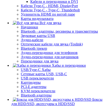
Кабели и переходники в DVI
Кабели Type-C - HDMI, DisplayPort
Кабели Type-C - Type-C, Thunderbolt
Удлинитель HDMI по витой паре
Карты видеозахвата
Всё для звука
Наушники
Bluetooth - адаптеры, ресиверы и трансмиттеры
Звуковые карты USB
Аудио-кабели
Оптические кабели для звука (Toslink)
Bluetooth трекер
Аудио-переходники для телефонов
Аудио-переходники для наушников
Переходники для звука
Хабы и переходники
USB/Type-C Хабы
Сетевые карты USB, USB-C
USB переключатели
Картридеры
PCI-E адаптеры
KVM переключатели
Bluetooth адаптеры
Боксы
для HDD/SSD, аксессуары к HDD/SSD