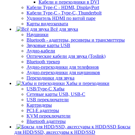
Кабели и переходники в DVI
Кабели Type-C - HDMI, DisplayPort
Кабели Type-C - Type-C, Thunderbolt
Удлинитель HDMI по витой паре
Карты видеозахвата
Всё для звука
Наушники
Bluetooth - адаптеры, ресиверы и трансмиттеры
Звуковые карты USB
Аудио-кабели
Оптические кабели для звука (Toslink)
Bluetooth трекер
Аудио-переходники для телефонов
Аудио-переходники для наушников
Переходники для звука
Хабы и переходники
USB/Type-C Хабы
Сетевые карты USB, USB-C
USB переключатели
Картридеры
PCI-E адаптеры
KVM переключатели
Bluetooth адаптеры
Боксы
для HDD/SSD, аксессуары к HDD/SSD