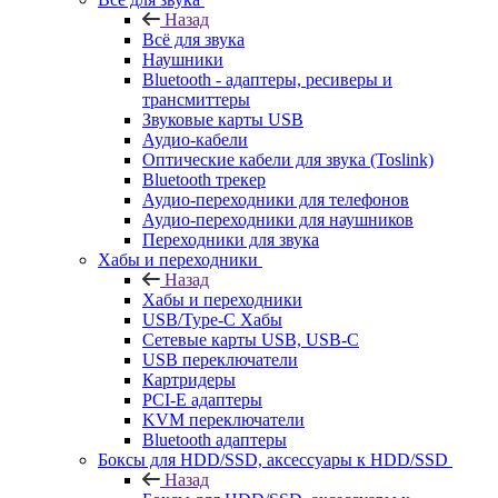
Назад
Всё для звука
Наушники
Bluetooth - адаптеры, ресиверы и
трансмиттеры
Звуковые карты USB
Аудио-кабели
Оптические кабели для звука (Toslink)
Bluetooth трекер
Аудио-переходники для телефонов
Аудио-переходники для наушников
Переходники для звука
Хабы и переходники
Назад
Хабы и переходники
USB/Type-C Хабы
Сетевые карты USB, USB-C
USB переключатели
Картридеры
PCI-E адаптеры
KVM переключатели
Bluetooth адаптеры
Боксы для HDD/SSD, аксессуары к HDD/SSD
Назад