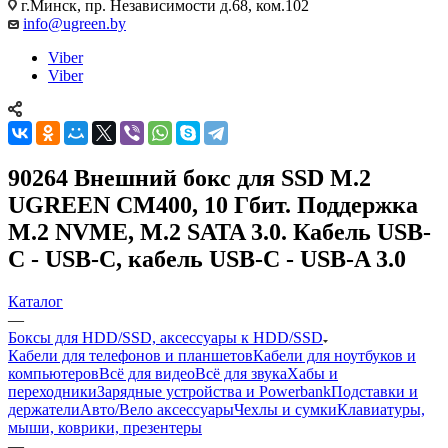
г.Минск, пр. Независимости д.68, ком.102
info@ugreen.by
Viber
Viber
90264 Внешний бокс для SSD M.2
UGREEN CM400, 10 Гбит. Поддержка
M.2 NVME, M.2 SATA 3.0. Кабель USB-
C - USB-C, кабель USB-C - USB-A 3.0
Каталог
—
Боксы для HDD/SSD, аксессуары к HDD/SSD
Кабели для телефонов и планшетов
Кабели для ноутбуков и
компьютеров
Всё для видео
Всё для звука
Хабы и
переходники
Зарядные устройства и Powerbank
Подставки и
держатели
Авто/Вело аксессуары
Чехлы и сумки
Клавиатуры,
мыши, коврики, презентеры
—