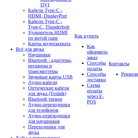
DVI
Кабели Type-C -
HDMI, DisplayPort
Кабели Type-C -
Type-C, Thunderbolt
Удлинитель HDMI
Как купить
по витой паре
Карты видеозахвата
Как
Всё для звука
оформить
Наушники
заказ
Bluetooth - адаптеры,
Способы
Контакты
ресиверы и
оплаты
трансмиттеры
Способы
Реквиз
Звуковые карты USB
доставки
Аудио-кабели
Схема
Оптические кабели
оплаты
для звука (Toslink)
через E-
Bluetooth трекер
POS
Аудио-переходники
для телефонов
Аудио-переходники
для наушников
Переходники для
звука
Хабы и переходники