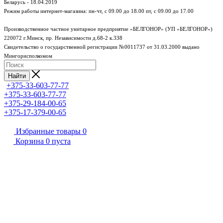
Беларусь - 18.04.2019
Режим работы интернет-магазина:
пн-чт, с 09.00 до 18.00
пт, с 09.00 до 17.00
Производственное частное унитарное предприятие «БЕЛГОНОР» (УП «БЕЛГОНОР»)
220072 г.Минск, пр. Независимости д.68-2 к.338
Свидетельство о государственной регистрации №0011737 от 31.03.2000 выдано
Мингорисполкомом
Найти
+375-33-603-77-77
+375-33-603-77-77
+375-29-184-00-65
+375-17-379-00-65
Избранные товары
0
Корзина
0
пуста