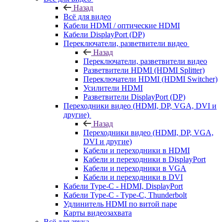
Назад
Всё для видео
Кабели HDMI / оптические HDMI
Кабели DisplayPort (DP)
Переключатели, разветвители видео
Назад
Переключатели, разветвители видео
Разветвители HDMI (HDMI Splitter)
Переключатели HDMI (HDMI Switcher)
Усилители HDMI
Разветвители DisplayPort (DP)
Переходники видео (HDMI, DP, VGA, DVI и
другие)
Назад
Переходники видео (HDMI, DP, VGA,
DVI и другие)
Кабели и переходники в HDMI
Кабели и переходники в DisplayPort
Кабели и переходники в VGA
Кабели и переходники в DVI
Кабели Type-C - HDMI, DisplayPort
Кабели Type-C - Type-C, Thunderbolt
Удлинитель HDMI по витой паре
Карты видеозахвата
Всё для звука