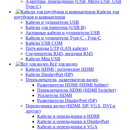
Адаптеры, переходники (USB, Micro-USB, USB
Type-C)
Кабели для
ноутбуков и компьютеров
Кабели и удлинители USB
Кабели для принтера (USB-B)
Активные кабели и удлинители USB
Кабели и удлинители Type-C - Type-C
Кабели USB COM
Патч-корды UTP (LAN кабели)
Соединители RJ45, вилочки RJ45
Кабели Mini USB
Всё для видео
Кабели HDMI / оптические HDMI
Кабели DisplayPort (DP)
Переключатели, разветвители видео
Разветвители HDMI (HDMI Splitter)
Переключатели HDMI (HDMI Switcher)
Усилители HDMI
Разветвители DisplayPort (DP)
Переходники видео (HDMI, DP, VGA, DVI и
другие)
Кабели и переходники в HDMI
Кабели и переходники в DisplayPort
Кабели и переходники в VGA