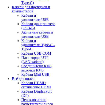
Type-C)
Кабели для ноутбуков и
компьютеров
Кабели и
удлинители USB
Кабели для принтера
(USB-B)
Активные кабели и
удлинители USB
Кабели и
удлинители Type-C -
Type-C
Кабели USB COM
Патч-корды UTP
(LAN кабели)
Соединители RJ45,
вилочки RJ45
Кабели Mini USB
Всё для видео
Кабели HDMI /
оптические HDMI
Кабели DisplayPort
(DP)
Переключатели,
разветвители видео