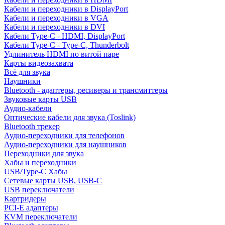
Кабели и переходники в DisplayPort
Кабели и переходники в VGA
Кабели и переходники в DVI
Кабели Type-C - HDMI, DisplayPort
Кабели Type-C - Type-C, Thunderbolt
Удлинитель HDMI по витой паре
Карты видеозахвата
Всё для звука
Наушники
Bluetooth - адаптеры, ресиверы и трансмиттеры
Звуковые карты USB
Аудио-кабели
Оптические кабели для звука (Toslink)
Bluetooth трекер
Аудио-переходники для телефонов
Аудио-переходники для наушников
Переходники для звука
Хабы и переходники
USB/Type-C Хабы
Сетевые карты USB, USB-C
USB переключатели
Картридеры
PCI-E адаптеры
KVM переключатели