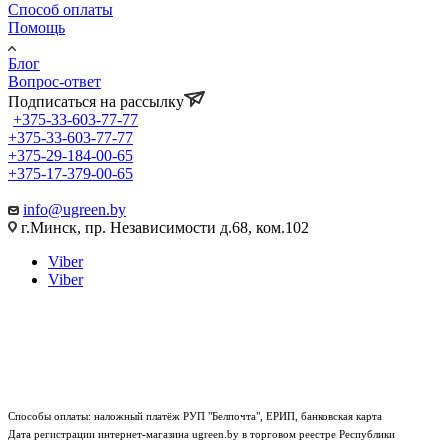
Способ оплаты
Помощь
Блог
Вопрос-ответ
Подписаться на рассылку
+375-33-603-77-77
+375-33-603-77-77
+375-29-184-00-65
+375-17-379-00-65
info@ugreen.by
г.Минск, пр. Независимости д.68, ком.102
Viber
Viber
Способы оплаты: наложный платёж РУП "Белпочта", ЕРИП, банковская карта
Дата регистрации интернет-магазина ugreen.by в торговом реестре Республики