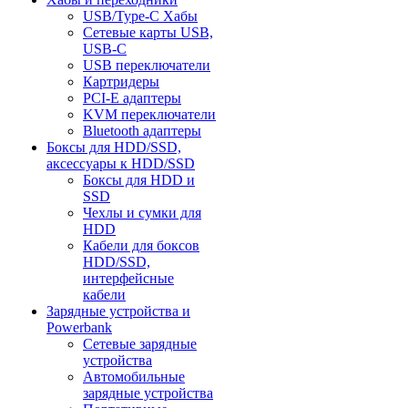
USB/Type-C Хабы
Сетевые карты USB,
USB-C
USB переключатели
Картридеры
PCI-E адаптеры
KVM переключатели
Bluetooth адаптеры
Боксы для HDD/SSD,
аксессуары к HDD/SSD
Боксы для HDD и
SSD
Чехлы и сумки для
HDD
Кабели для боксов
HDD/SSD,
интерфейсные
кабели
Зарядные устройства и
Powerbank
Сетевые зарядные
устройства
Автомобильные
зарядные устройства