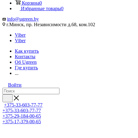
Корзина
0
Избранные товары
0
info@ugreen.by
г.Минск, пр. Независимости д.68, ком.102
Viber
Viber
Как купить
Контакты
Об Ugreen
Где купить
...
Войти
+375-33-603-77-77
+375-33-603-77-77
+375-29-184-00-65
+375-17-379-00-65