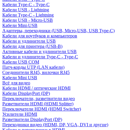
Кабели Type-C - Type-C
Кабели USB - Lightning
Кабели Type-C - Lightning
Кабели USB - Micro-USB
Кабели Mini-USB
Адаптеры, переходники (USB, Micro-USB, USB Type-C)
Кабели для ноутбуков и компьютеров
Кабели и удлинители USB
Кабели для принтера (USB-B)
Активные кабели и удлинители USB
Кабели и удлинители Type-C - Type-C
Кабели USB COM
Патч-корды UTP (LAN кабели)
Соединители RJ45, вилочки RJ45
Кабели Mini USB
Всё для видео
Кабели HDMI / оптические HDMI
Кабели DisplayPort (DP)
Переключатели, разветвители видео
Разветвители HDMI (HDMI Splitter)
Переключатели HDMI (HDMI Switcher)
Усилители HDMI
Разветвители DisplayPort (DP)
Переходники видео (HDMI, DP, VGA, DVI и другие)
Кабели и переходники в HDMI