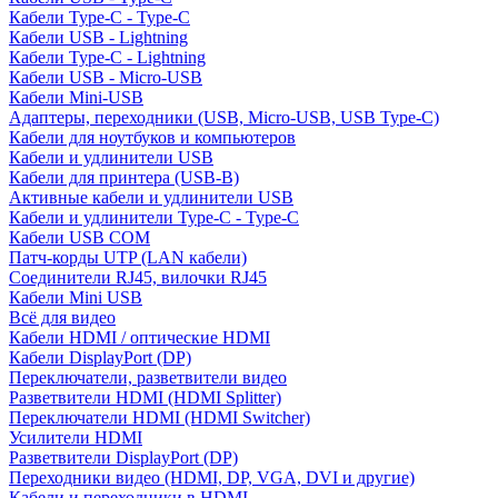
Кабели Type-C - Type-C
Кабели USB - Lightning
Кабели Type-C - Lightning
Кабели USB - Micro-USB
Кабели Mini-USB
Адаптеры, переходники (USB, Micro-USB, USB Type-C)
Кабели для ноутбуков и компьютеров
Кабели и удлинители USB
Кабели для принтера (USB-B)
Активные кабели и удлинители USB
Кабели и удлинители Type-C - Type-C
Кабели USB COM
Патч-корды UTP (LAN кабели)
Соединители RJ45, вилочки RJ45
Кабели Mini USB
Всё для видео
Кабели HDMI / оптические HDMI
Кабели DisplayPort (DP)
Переключатели, разветвители видео
Разветвители HDMI (HDMI Splitter)
Переключатели HDMI (HDMI Switcher)
Усилители HDMI
Разветвители DisplayPort (DP)
Переходники видео (HDMI, DP, VGA, DVI и другие)
Кабели и переходники в HDMI