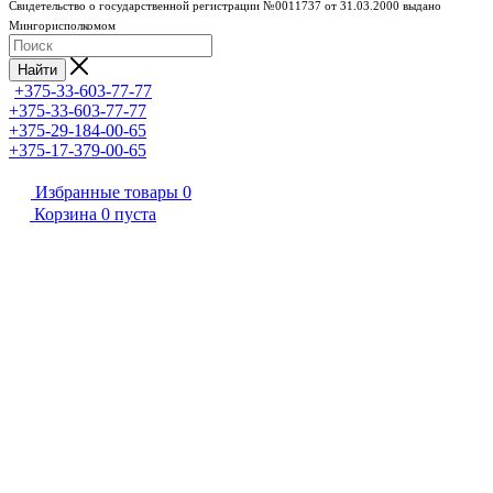
Свидетельство о государственной регистрации №0011737 от 31.03.2000 выдано
Мингорисполкомом
Найти
+375-33-603-77-77
+375-33-603-77-77
+375-29-184-00-65
+375-17-379-00-65
Избранные товары
0
Корзина
0
пуста