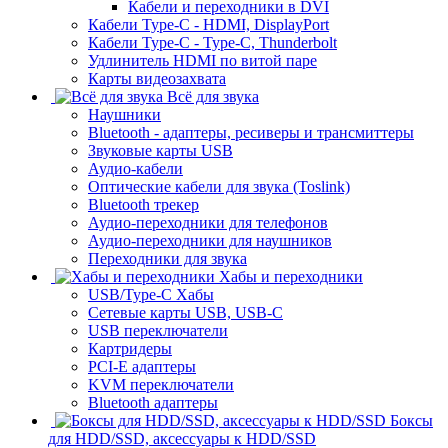
Кабели и переходники в DVI
Кабели Type-C - HDMI, DisplayPort
Кабели Type-C - Type-C, Thunderbolt
Удлинитель HDMI по витой паре
Карты видеозахвата
Всё для звука
Наушники
Bluetooth - адаптеры, ресиверы и трансмиттеры
Звуковые карты USB
Аудио-кабели
Оптические кабели для звука (Toslink)
Bluetooth трекер
Аудио-переходники для телефонов
Аудио-переходники для наушников
Переходники для звука
Хабы и переходники
USB/Type-C Хабы
Сетевые карты USB, USB-C
USB переключатели
Картридеры
PCI-E адаптеры
KVM переключатели
Bluetooth адаптеры
Боксы
для HDD/SSD, аксессуары к HDD/SSD