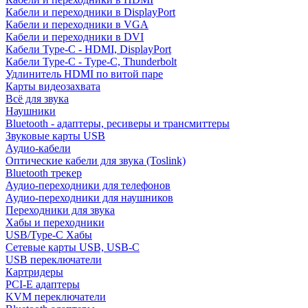
Кабели и переходники в DisplayPort
Кабели и переходники в VGA
Кабели и переходники в DVI
Кабели Type-C - HDMI, DisplayPort
Кабели Type-C - Type-C, Thunderbolt
Удлинитель HDMI по витой паре
Карты видеозахвата
Всё для звука
Наушники
Bluetooth - адаптеры, ресиверы и трансмиттеры
Звуковые карты USB
Аудио-кабели
Оптические кабели для звука (Toslink)
Bluetooth трекер
Аудио-переходники для телефонов
Аудио-переходники для наушников
Переходники для звука
Хабы и переходники
USB/Type-C Хабы
Сетевые карты USB, USB-C
USB переключатели
Картридеры
PCI-E адаптеры
KVM переключатели