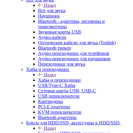
Назад
Всё для звука
Наушники
Bluetooth - адаптеры, ресиверы и
трансмиттеры
Звуковые карты USB
Аудио-кабели
Оптические кабели для звука (Toslink)
Bluetooth трекер
Аудио-переходники для телефонов
Аудио-переходники для наушников
Переходники для звука
Хабы и переходники
Назад
Хабы и переходники
USB/Type-C Хабы
Сетевые карты USB, USB-C
USB переключатели
Картридеры
PCI-E адаптеры
KVM переключатели
Bluetooth адаптеры
Боксы для HDD/SSD, аксессуары к HDD/SSD
Назад