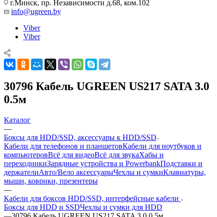
г.Минск, пр. Независимости д.68, ком.102
info@ugreen.by
Viber
Viber
30796 Кабель UGREEN US217 SATA 3.0
0.5м
Каталог
—
Боксы для HDD/SSD, аксессуары к HDD/SSD
Кабели для телефонов и планшетов
Кабели для ноутбуков и
компьютеров
Всё для видео
Всё для звука
Хабы и
переходники
Зарядные устройства и Powerbank
Подставки и
держатели
Авто/Вело аксессуары
Чехлы и сумки
Клавиатуры,
мыши, коврики, презентеры
—
Кабели для боксов HDD/SSD, интерфейсные кабели
Боксы для HDD и SSD
Чехлы и сумки для HDD
—
30796 Кабель UGREEN US217 SATA 3.0 0.5м