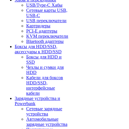
USB/Type-C Хабы
Сетевые карты USB,
USB-C
USB переключатели
Картридеры
PCI-E адаптеры
KVM переключатели
Bluetooth адаптеры
Боксы для HDD/SSD,
аксессуары к HDD/SSD
Боксы для HDD и
SSD
Чехлы и сумки для
HDD
Кабели для боксов
HDD/SSD,
интерфейсные
кабели
Зарядные устройства и
Powerbank
Сетевые зарядные
устройства
Автомобильные
зарядные устройства