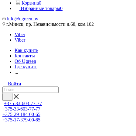
Корзина
0
Избранные товары
0
info@ugreen.by
г.Минск, пр. Независимости д.68, ком.102
Viber
Viber
Как купить
Контакты
Об Ugreen
Где купить
...
Войти
+375-33-603-77-77
+375-33-603-77-77
+375-29-184-00-65
+375-17-379-00-65