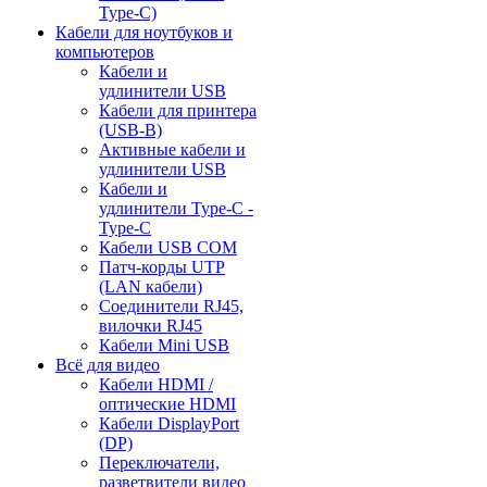
Type-C)
Кабели для ноутбуков и
компьютеров
Кабели и
удлинители USB
Кабели для принтера
(USB-B)
Активные кабели и
удлинители USB
Кабели и
удлинители Type-C -
Type-C
Кабели USB COM
Патч-корды UTP
(LAN кабели)
Соединители RJ45,
вилочки RJ45
Кабели Mini USB
Всё для видео
Кабели HDMI /
оптические HDMI
Кабели DisplayPort
(DP)
Переключатели,
разветвители видео