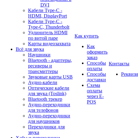
DVI
Кабели Type-C -
HDMI, DisplayPort
Кабели Type-C -
Type-C, Thunderbolt
Удлинитель HDMI
Как купить
по витой паре
Карты видеозахвата
Как
Всё для звука
оформить
Наушники
заказ
Bluetooth - адаптеры,
Способы
Контакты
ресиверы и
оплаты
трансмиттеры
Способы
Реквиз
Звуковые карты USB
доставки
Аудио-кабели
Схема
Оптические кабели
оплаты
для звука (Toslink)
через E-
Bluetooth трекер
POS
Аудио-переходники
для телефонов
Аудио-переходники
для наушников
Переходники для
звука
Хабы и переходники