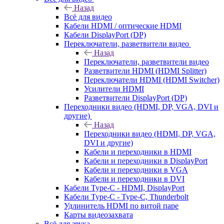
Назад
Всё для видео
Кабели HDMI / оптические HDMI
Кабели DisplayPort (DP)
Переключатели, разветвители видео
Назад
Переключатели, разветвители видео
Разветвители HDMI (HDMI Splitter)
Переключатели HDMI (HDMI Switcher)
Усилители HDMI
Разветвители DisplayPort (DP)
Переходники видео (HDMI, DP, VGA, DVI и
другие)
Назад
Переходники видео (HDMI, DP, VGA,
DVI и другие)
Кабели и переходники в HDMI
Кабели и переходники в DisplayPort
Кабели и переходники в VGA
Кабели и переходники в DVI
Кабели Type-C - HDMI, DisplayPort
Кабели Type-C - Type-C, Thunderbolt
Удлинитель HDMI по витой паре
Карты видеозахвата
Всё для звука