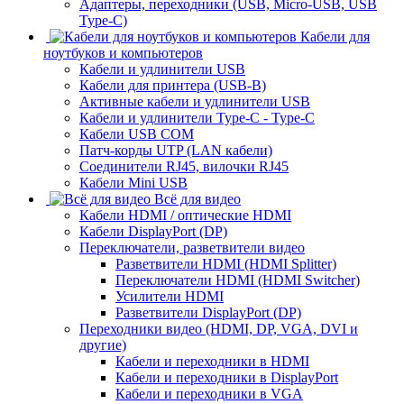
Адаптеры, переходники (USB, Micro-USB, USB
Type-C)
Кабели для
ноутбуков и компьютеров
Кабели и удлинители USB
Кабели для принтера (USB-B)
Активные кабели и удлинители USB
Кабели и удлинители Type-C - Type-C
Кабели USB COM
Патч-корды UTP (LAN кабели)
Соединители RJ45, вилочки RJ45
Кабели Mini USB
Всё для видео
Кабели HDMI / оптические HDMI
Кабели DisplayPort (DP)
Переключатели, разветвители видео
Разветвители HDMI (HDMI Splitter)
Переключатели HDMI (HDMI Switcher)
Усилители HDMI
Разветвители DisplayPort (DP)
Переходники видео (HDMI, DP, VGA, DVI и
другие)
Кабели и переходники в HDMI
Кабели и переходники в DisplayPort
Кабели и переходники в VGA