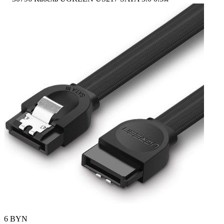
6
BYN