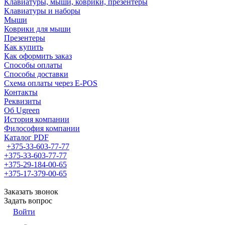
Клавиатуры, мыши, коврики, презентеры
Клавиатуры и наборы
Мыши
Коврики для мыши
Презентеры
Как купить
Как оформить заказ
Способы оплаты
Способы доставки
Схема оплаты через E-POS
Контакты
Реквизиты
Об Ugreen
История компании
Философия компании
Каталог PDF
+375-33-603-77-77
+375-33-603-77-77
+375-29-184-00-65
+375-17-379-00-65
Заказать звонок
Задать вопрос
Войти