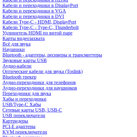
Кабели и переходники в DisplayPort
Кабели и переходники в VGA
Кабели и переходники в DVI
Кабели Type-C - HDMI, DisplayPort
Кабели Type-C - Type-C, Thunderbolt
Удлинитель HDMI по витой паре
Карты видеозахвата
Всё для звука
Наушники
Bluetooth - адаптеры, ресиверы и трансмиттеры
Звуковые карты USB
Аудио-кабели
Оптические кабели для звука (Toslink)
Bluetooth трекер
Аудио-переходники для телефонов
Аудио-переходники для наушников
Переходники для звука
Хабы и переходники
USB/Type-C Хабы
Сетевые карты USB, USB-C
USB переключатели
Картридеры
PCI-E адаптеры
KVM переключатели