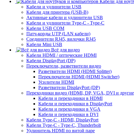
Кабели для ноут
Кабели и удлинители USB
Кабели для принтера (USB-B)
Активные кабели и удлинители USB
Кабели и удлинители Type-C - Type-C
Кабели USB COM
Патч-корды UTP (LAN кабели)
Соединители RJ45, вилочки RJ45
Кабели Mini USB
Всё для видео
Кабели HDMI / оптические HDMI
Кабели DisplayPort (DP)
Переключатели, разветвители видео
Разветвители HDMI (HDMI Splitter)
Переключатели HDMI (HDMI Switcher)
Усилители HDMI
Разветвители DisplayPort (DP)
Переходники видео (HDMI, DP, VGA, DVI и другие
Кабели и переходники в HDMI
Кабели и переходники в DisplayPort
Кабели и переходники в VGA
Кабели и переходники в DVI
Кабели Type-C - HDMI, DisplayPort
Кабели Type-C - Type-C, Thunderbolt
Удлинитель HDMI по витой паре