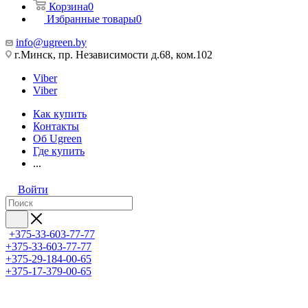
Корзина
0
Избранные товары
0
info@ugreen.by
г.Минск, пр. Независимости д.68, ком.102
Viber
Viber
Как купить
Контакты
Об Ugreen
Где купить
...
Войти
+375-33-603-77-77
+375-33-603-77-77
+375-29-184-00-65
+375-17-379-00-65