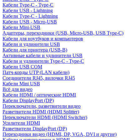
Кабели Type-C - Type-C
Кабели USB - Lightning
Кабели Type-C - Lightning
Кабели USB - Micro-USB
Кабели Mini-USB
Адаптеры, переходники (USB, Micro-USB, USB Type-C)
Кабели для ноутбуков и компьютеров
Кабели и удлинители USB
Кабели для принтера (USB-B)
Активные кабели и удлинители USB
Кабели и удлинители Type-C - Type-C
Кабели USB COM
Патч-корды UTP (LAN кабели)
Соединители RJ45, вилочки RJ45
Кабели Mini USB
Всё для видео
Кабели HDMI / оптические HDMI
Кабели DisplayPort (DP)
Переключатели, разветвители видео
Разветвители HDMI (HDMI Splitter)
Переключатели HDMI (HDMI Switcher)
Усилители HDMI
Разветвители DisplayPort (DP)
Переходники видео (HDMI, DP, VGA, DVI и другие)
Кабели и переходники в HDMI