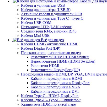
Кабели для ноут
Кабели и удлинители USB
Кабели для принтера (USB-B)
Активные кабели и удлинители USB
Кабели и удлинители Type-C - Type-C
Кабели USB COM
Патч-корды UTP (LAN кабели)
Соединители RJ45, вилочки RJ45
Кабели Mini USB
Всё для видео
Кабели HDMI / оптические HDMI
Кабели DisplayPort (DP)
Переключатели, разветвители видео
Разветвители HDMI (HDMI Splitter)
Переключатели HDMI (HDMI Switcher)
Усилители HDMI
Разветвители DisplayPort (DP)
Переходники видео (HDMI, DP, VGA, DVI и другие
Кабели и переходники в HDMI
Кабели и переходники в DisplayPort
Кабели и переходники в VGA
Кабели и переходники в DVI
Кабели Type-C - HDMI, DisplayPort
Кабели Type-C - Type-C, Thunderbolt
Удлинитель HDMI по витой паре