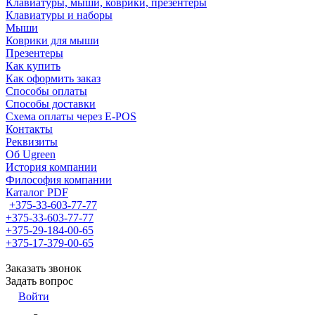
Клавиатуры, мыши, коврики, презентеры
Клавиатуры и наборы
Мыши
Коврики для мыши
Презентеры
Как купить
Как оформить заказ
Способы оплаты
Способы доставки
Схема оплаты через E-POS
Контакты
Реквизиты
Об Ugreen
История компании
Философия компании
Каталог PDF
+375-33-603-77-77
+375-33-603-77-77
+375-29-184-00-65
+375-17-379-00-65
Заказать звонок
Задать вопрос
Войти