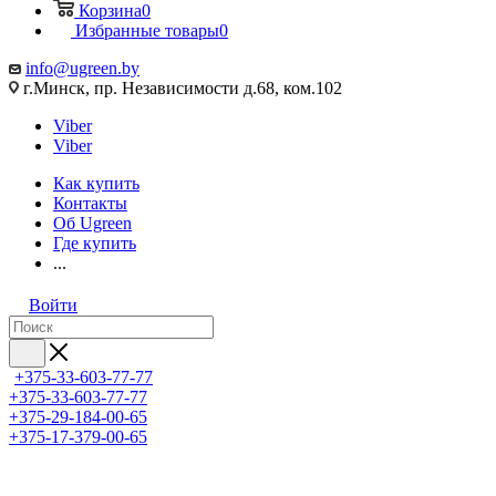
Корзина
0
Избранные товары
0
info@ugreen.by
г.Минск, пр. Независимости д.68, ком.102
Viber
Viber
Как купить
Контакты
Об Ugreen
Где купить
...
Войти
+375-33-603-77-77
+375-33-603-77-77
+375-29-184-00-65
+375-17-379-00-65