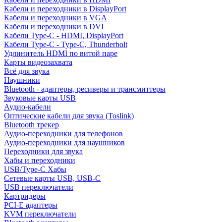
Кабели и переходники в DisplayPort
Кабели и переходники в VGA
Кабели и переходники в DVI
Кабели Type-C - HDMI, DisplayPort
Кабели Type-C - Type-C, Thunderbolt
Удлинитель HDMI по витой паре
Карты видеозахвата
Всё для звука
Наушники
Bluetooth - адаптеры, ресиверы и трансмиттеры
Звуковые карты USB
Аудио-кабели
Оптические кабели для звука (Toslink)
Bluetooth трекер
Аудио-переходники для телефонов
Аудио-переходники для наушников
Переходники для звука
Хабы и переходники
USB/Type-C Хабы
Сетевые карты USB, USB-C
USB переключатели
Картридеры
PCI-E адаптеры
KVM переключатели