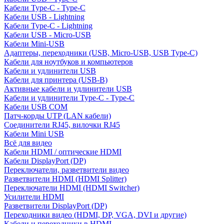
Кабели Type-C - Type-C
Кабели USB - Lightning
Кабели Type-C - Lightning
Кабели USB - Micro-USB
Кабели Mini-USB
Адаптеры, переходники (USB, Micro-USB, USB Type-C)
Кабели для ноутбуков и компьютеров
Кабели и удлинители USB
Кабели для принтера (USB-B)
Активные кабели и удлинители USB
Кабели и удлинители Type-C - Type-C
Кабели USB COM
Патч-корды UTP (LAN кабели)
Соединители RJ45, вилочки RJ45
Кабели Mini USB
Всё для видео
Кабели HDMI / оптические HDMI
Кабели DisplayPort (DP)
Переключатели, разветвители видео
Разветвители HDMI (HDMI Splitter)
Переключатели HDMI (HDMI Switcher)
Усилители HDMI
Разветвители DisplayPort (DP)
Переходники видео (HDMI, DP, VGA, DVI и другие)
Кабели и переходники в HDMI