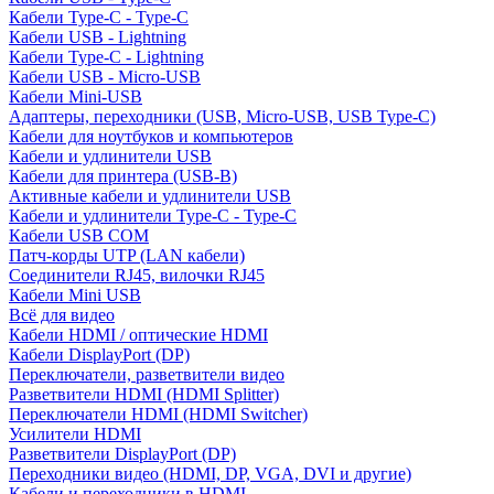
Кабели Type-C - Type-C
Кабели USB - Lightning
Кабели Type-C - Lightning
Кабели USB - Micro-USB
Кабели Mini-USB
Адаптеры, переходники (USB, Micro-USB, USB Type-C)
Кабели для ноутбуков и компьютеров
Кабели и удлинители USB
Кабели для принтера (USB-B)
Активные кабели и удлинители USB
Кабели и удлинители Type-C - Type-C
Кабели USB COM
Патч-корды UTP (LAN кабели)
Соединители RJ45, вилочки RJ45
Кабели Mini USB
Всё для видео
Кабели HDMI / оптические HDMI
Кабели DisplayPort (DP)
Переключатели, разветвители видео
Разветвители HDMI (HDMI Splitter)
Переключатели HDMI (HDMI Switcher)
Усилители HDMI
Разветвители DisplayPort (DP)
Переходники видео (HDMI, DP, VGA, DVI и другие)
Кабели и переходники в HDMI