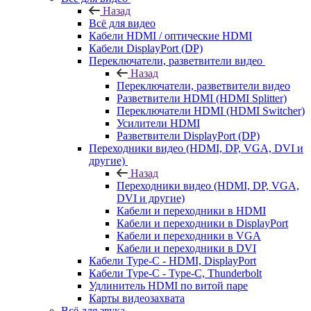
Назад
Всё для видео
Кабели HDMI / оптические HDMI
Кабели DisplayPort (DP)
Переключатели, разветвители видео
Назад
Переключатели, разветвители видео
Разветвители HDMI (HDMI Splitter)
Переключатели HDMI (HDMI Switcher)
Усилители HDMI
Разветвители DisplayPort (DP)
Переходники видео (HDMI, DP, VGA, DVI и
другие)
Назад
Переходники видео (HDMI, DP, VGA,
DVI и другие)
Кабели и переходники в HDMI
Кабели и переходники в DisplayPort
Кабели и переходники в VGA
Кабели и переходники в DVI
Кабели Type-C - HDMI, DisplayPort
Кабели Type-C - Type-C, Thunderbolt
Удлинитель HDMI по витой паре
Карты видеозахвата
Всё для звука