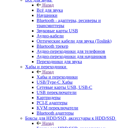
Назад
Всё для звука
Наушники
Bluetooth - адаптеры, ресиверы и
трансмиттеры
Звуковые карты USB
Аудио-кабели
Оптические кабели для звука (Toslink)
Bluetooth трекер
Аудио-переходники для телефонов
Аудио-переходники для наушников
Переходники для звука
Хабы и переходники
Назад
Хабы и переходники
USB/Type-C Хабы
Сетевые карты USB, USB-C
USB переключатели
Картридеры
PCI-E адаптеры
KVM переключатели
Bluetooth адаптеры
Боксы для HDD/SSD, аксессуары к HDD/SSD
Назад