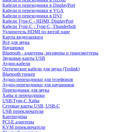
Кабели и переходники в DisplayPort
Кабели и переходники в VGA
Кабели и переходники в DVI
Кабели Type-C - HDMI, DisplayPort
Кабели Type-C - Type-C, Thunderbolt
Удлинитель HDMI по витой паре
Карты видеозахвата
Всё для звука
Наушники
Bluetooth - адаптеры, ресиверы и трансмиттеры
Звуковые карты USB
Аудио-кабели
Оптические кабели для звука (Toslink)
Bluetooth трекер
Аудио-переходники для телефонов
Аудио-переходники для наушников
Переходники для звука
Хабы и переходники
USB/Type-C Хабы
Сетевые карты USB, USB-C
USB переключатели
Картридеры
PCI-E адаптеры
KVM переключатели