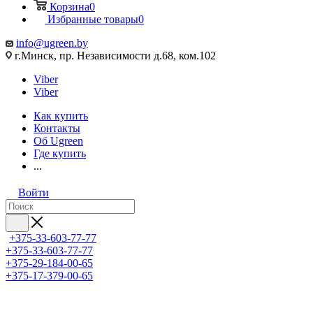
Корзина
0
Избранные товары
0
info@ugreen.by
г.Минск, пр. Независимости д.68, ком.102
Viber
Viber
Как купить
Контакты
Об Ugreen
Где купить
...
Войти
+375-33-603-77-77
+375-33-603-77-77
+375-29-184-00-65
+375-17-379-00-65