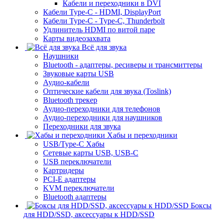
Кабели и переходники в DVI
Кабели Type-C - HDMI, DisplayPort
Кабели Type-C - Type-C, Thunderbolt
Удлинитель HDMI по витой паре
Карты видеозахвата
Всё для звука
Наушники
Bluetooth - адаптеры, ресиверы и трансмиттеры
Звуковые карты USB
Аудио-кабели
Оптические кабели для звука (Toslink)
Bluetooth трекер
Аудио-переходники для телефонов
Аудио-переходники для наушников
Переходники для звука
Хабы и переходники
USB/Type-C Хабы
Сетевые карты USB, USB-C
USB переключатели
Картридеры
PCI-E адаптеры
KVM переключатели
Bluetooth адаптеры
Боксы
для HDD/SSD, аксессуары к HDD/SSD