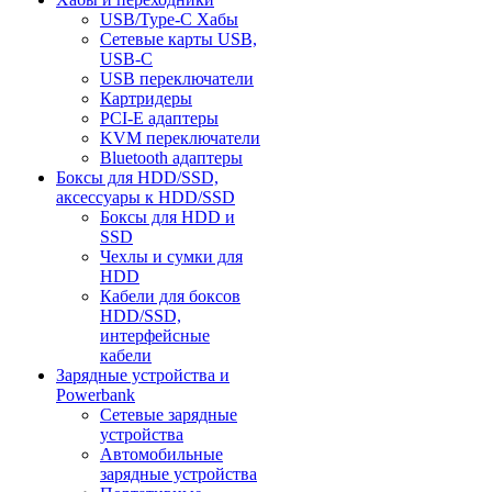
USB/Type-C Хабы
Сетевые карты USB,
USB-C
USB переключатели
Картридеры
PCI-E адаптеры
KVM переключатели
Bluetooth адаптеры
Боксы для HDD/SSD,
аксессуары к HDD/SSD
Боксы для HDD и
SSD
Чехлы и сумки для
HDD
Кабели для боксов
HDD/SSD,
интерфейсные
кабели
Зарядные устройства и
Powerbank
Сетевые зарядные
устройства
Автомобильные
зарядные устройства