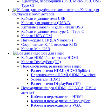
Адаптеры, переходники (USB, Micro-USB, USB
Type-C)
Кабели для
ноутбуков и компьютеров
Кабели и удлинители USB
Кабели для принтера (USB-B)
Активные кабели и удлинители USB
Кабели и удлинители Type-C - Type-C
Кабели USB COM
Патч-корды UTP (LAN кабели)
Соединители RJ45, вилочки RJ45
Кабели Mini USB
Всё для видео
Кабели HDMI / оптические HDMI
Кабели DisplayPort (DP)
Переключатели, разветвители видео
Разветвители HDMI (HDMI Splitter)
Переключатели HDMI (HDMI Switcher)
Усилители HDMI
Разветвители DisplayPort (DP)
Переходники видео (HDMI, DP, VGA, DVI и
другие)
Кабели и переходники в HDMI
Кабели и переходники в DisplayPort
Кабели и переходники в VGA