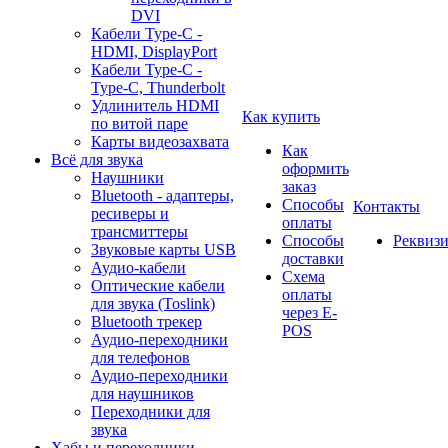
DVI
Кабели Type-C -
HDMI, DisplayPort
Кабели Type-C -
Type-C, Thunderbolt
Удлинитель HDMI
Как купить
по витой паре
Карты видеозахвата
Как
Всё для звука
оформить
Наушники
заказ
Bluetooth - адаптеры,
Способы
Контакты
ресиверы и
оплаты
трансмиттеры
Способы
Реквиз
Звуковые карты USB
доставки
Аудио-кабели
Схема
Оптические кабели
оплаты
для звука (Toslink)
через E-
Bluetooth трекер
POS
Аудио-переходники
для телефонов
Аудио-переходники
для наушников
Переходники для
звука
Хабы и переходники