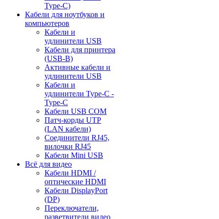
Type-C)
Кабели для ноутбуков и
компьютеров
Кабели и
удлинители USB
Кабели для принтера
(USB-B)
Активные кабели и
удлинители USB
Кабели и
удлинители Type-C -
Type-C
Кабели USB COM
Патч-корды UTP
(LAN кабели)
Соединители RJ45,
вилочки RJ45
Кабели Mini USB
Всё для видео
Кабели HDMI /
оптические HDMI
Кабели DisplayPort
(DP)
Переключатели,
разветвители видео