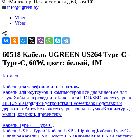
г.Минск, пр. Независимости д.68, ком.102
info@ugreen.by
Viber
Viber
60518 Кабель UGREEN US264 Type-C -
Type-C, 60W, цвет: белый, 1M
Каталог
—
Кабели для телефонов и планшетов
Кабели для ноутбуков и компьютеров
Всё для видео
Всё для
звука
Хабы и переходники
Боксы для HDD/SSD, аксессуары к
HDD/SSD
Зарядные устройства и Powerbank
Подставки и
держатели
Авто/Вело аксессуары
Чехлы и сумки
Клавиатуры,
мыши, коврики, презентеры
—
Кабели Type-C - Type-C
Кабели USB - Type-C
Кабели USB - Lightning
Кабели Type-C -
Lightning
Кабели USB - Micro-USB
Кабели Mini-USB
Адаптеры,