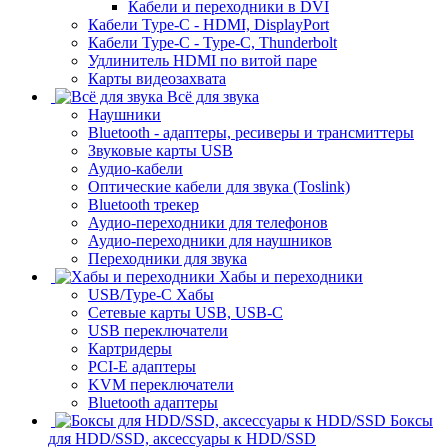
Кабели и переходники в DVI
Кабели Type-C - HDMI, DisplayPort
Кабели Type-C - Type-C, Thunderbolt
Удлинитель HDMI по витой паре
Карты видеозахвата
Всё для звука
Наушники
Bluetooth - адаптеры, ресиверы и трансмиттеры
Звуковые карты USB
Аудио-кабели
Оптические кабели для звука (Toslink)
Bluetooth трекер
Аудио-переходники для телефонов
Аудио-переходники для наушников
Переходники для звука
Хабы и переходники
USB/Type-C Хабы
Сетевые карты USB, USB-C
USB переключатели
Картридеры
PCI-E адаптеры
KVM переключатели
Bluetooth адаптеры
Боксы
для HDD/SSD, аксессуары к HDD/SSD