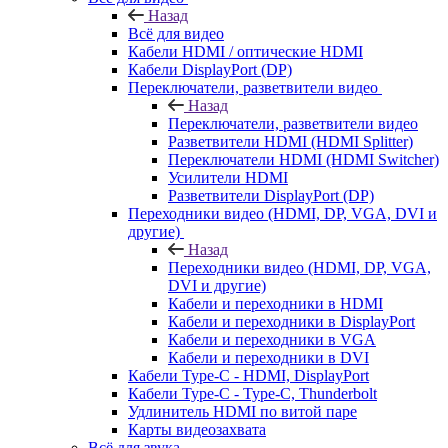
Назад
Всё для видео
Кабели HDMI / оптические HDMI
Кабели DisplayPort (DP)
Переключатели, разветвители видео
Назад
Переключатели, разветвители видео
Разветвители HDMI (HDMI Splitter)
Переключатели HDMI (HDMI Switcher)
Усилители HDMI
Разветвители DisplayPort (DP)
Переходники видео (HDMI, DP, VGA, DVI и
другие)
Назад
Переходники видео (HDMI, DP, VGA,
DVI и другие)
Кабели и переходники в HDMI
Кабели и переходники в DisplayPort
Кабели и переходники в VGA
Кабели и переходники в DVI
Кабели Type-C - HDMI, DisplayPort
Кабели Type-C - Type-C, Thunderbolt
Удлинитель HDMI по витой паре
Карты видеозахвата
Всё для звука