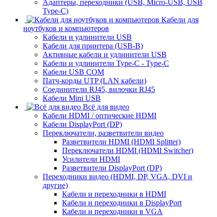
Адаптеры, переходники (USB, Micro-USB, USB
Type-C)
Кабели для
ноутбуков и компьютеров
Кабели и удлинители USB
Кабели для принтера (USB-B)
Активные кабели и удлинители USB
Кабели и удлинители Type-C - Type-C
Кабели USB COM
Патч-корды UTP (LAN кабели)
Соединители RJ45, вилочки RJ45
Кабели Mini USB
Всё для видео
Кабели HDMI / оптические HDMI
Кабели DisplayPort (DP)
Переключатели, разветвители видео
Разветвители HDMI (HDMI Splitter)
Переключатели HDMI (HDMI Switcher)
Усилители HDMI
Разветвители DisplayPort (DP)
Переходники видео (HDMI, DP, VGA, DVI и
другие)
Кабели и переходники в HDMI
Кабели и переходники в DisplayPort
Кабели и переходники в VGA