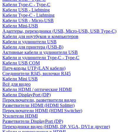
Кабели Type-C - Type-C
Кабели USB - Lightning
Кабели Type-C - Lightning
Кабели USB - Micro-USB
Кабели Mini-USB
Адаптеры, переходники (USB, Micro-USB, USB Type-C)
Кабели для ноутбуков и компьютеров
Кабели и удлинители USB
Кабели для принтера (USB-B)
Активные кабели и удлинители USB
Кабели и удлинители Type-C - Type-C
Кабели USB COM
Патч-корды UTP (LAN кабели)
Соединители RJ45, вилочки RJ45
Кабели Mini USB
Всё для видео
Кабели HDMI / оптические HDMI
Кабели DisplayPort (DP)
Переключатели, разветвители видео
Разветвители HDMI (HDMI Splitter)
Переключатели HDMI (HDMI Switcher)
Усилители HDMI
Разветвители DisplayPort (DP)
Переходники видео (HDMI, DP, VGA, DVI и другие)
Кабели и переходники в HDMI