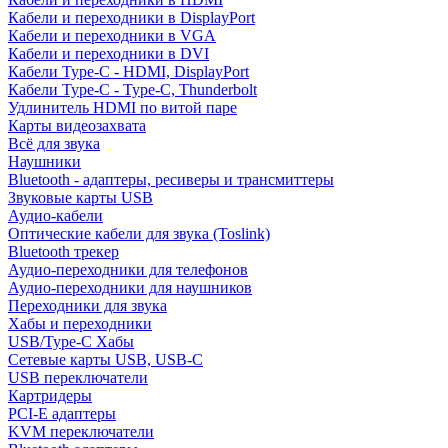
Кабели и переходники в DisplayPort
Кабели и переходники в VGA
Кабели и переходники в DVI
Кабели Type-C - HDMI, DisplayPort
Кабели Type-C - Type-C, Thunderbolt
Удлинитель HDMI по витой паре
Карты видеозахвата
Всё для звука
Наушники
Bluetooth - адаптеры, ресиверы и трансмиттеры
Звуковые карты USB
Аудио-кабели
Оптические кабели для звука (Toslink)
Bluetooth трекер
Аудио-переходники для телефонов
Аудио-переходники для наушников
Переходники для звука
Хабы и переходники
USB/Type-C Хабы
Сетевые карты USB, USB-C
USB переключатели
Картридеры
PCI-E адаптеры
KVM переключатели