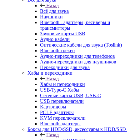
Назад
Всё для звука
Наушники
Bluetooth - адаптеры, ресиверы и
трансмиттеры
Звуковые карты USB
Аудио-кабели
Оптические кабели для звука (Toslink)
Bluetooth трекер
Аудио-переходники для телефонов
Аудио-переходники для наушников
Переходники для звука
Хабы и переходники
Назад
Хабы и переходники
USB/Type-C Хабы
Сетевые карты USB, USB-C
USB переключатели
Картридеры
PCI-E адаптеры
KVM переключатели
Bluetooth адаптеры
Боксы для HDD/SSD, аксессуары к HDD/SSD
Назад