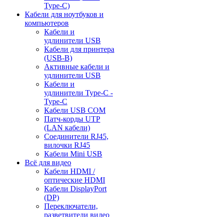
Type-C)
Кабели для ноутбуков и
компьютеров
Кабели и
удлинители USB
Кабели для принтера
(USB-B)
Активные кабели и
удлинители USB
Кабели и
удлинители Type-C -
Type-C
Кабели USB COM
Патч-корды UTP
(LAN кабели)
Соединители RJ45,
вилочки RJ45
Кабели Mini USB
Всё для видео
Кабели HDMI /
оптические HDMI
Кабели DisplayPort
(DP)
Переключатели,
разветвители видео