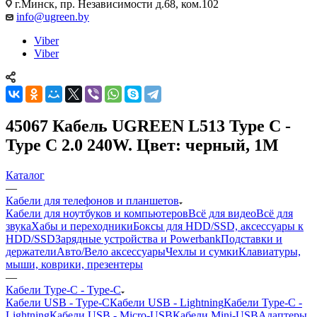
г.Минск, пр. Независимости д.68, ком.102
info@ugreen.by
Viber
Viber
45067 Кабель UGREEN L513 Type C -
Type C 2.0 240W. Цвет: черный, 1М
Каталог
—
Кабели для телефонов и планшетов
Кабели для ноутбуков и компьютеров
Всё для видео
Всё для
звука
Хабы и переходники
Боксы для HDD/SSD, аксессуары к
HDD/SSD
Зарядные устройства и Powerbank
Подставки и
держатели
Авто/Вело аксессуары
Чехлы и сумки
Клавиатуры,
мыши, коврики, презентеры
—
Кабели Type-C - Type-C
Кабели USB - Type-C
Кабели USB - Lightning
Кабели Type-C -
Lightning
Кабели USB - Micro-USB
Кабели Mini-USB
Адаптеры,