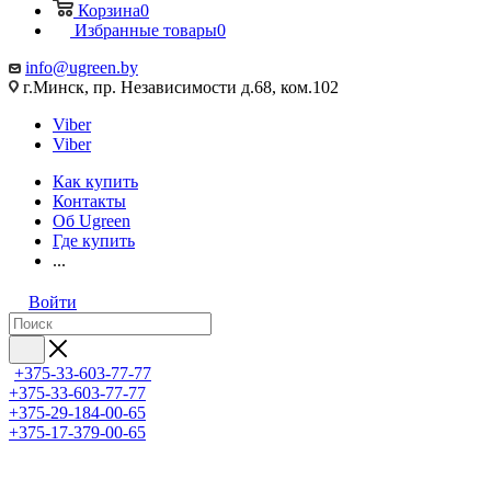
Корзина
0
Избранные товары
0
info@ugreen.by
г.Минск, пр. Независимости д.68, ком.102
Viber
Viber
Как купить
Контакты
Об Ugreen
Где купить
...
Войти
+375-33-603-77-77
+375-33-603-77-77
+375-29-184-00-65
+375-17-379-00-65