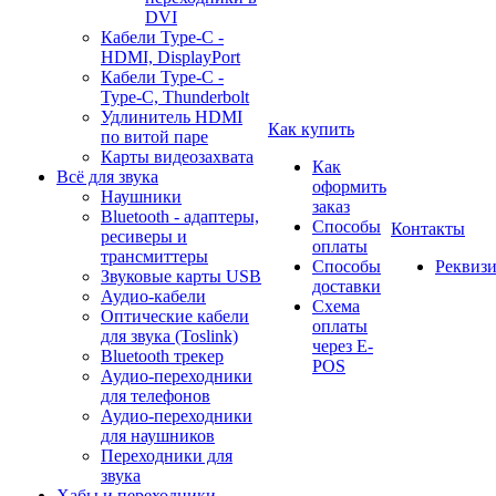
DVI
Кабели Type-C -
HDMI, DisplayPort
Кабели Type-C -
Type-C, Thunderbolt
Удлинитель HDMI
Как купить
по витой паре
Карты видеозахвата
Как
Всё для звука
оформить
Наушники
заказ
Bluetooth - адаптеры,
Способы
Контакты
ресиверы и
оплаты
трансмиттеры
Способы
Реквиз
Звуковые карты USB
доставки
Аудио-кабели
Схема
Оптические кабели
оплаты
для звука (Toslink)
через E-
Bluetooth трекер
POS
Аудио-переходники
для телефонов
Аудио-переходники
для наушников
Переходники для
звука
Хабы и переходники