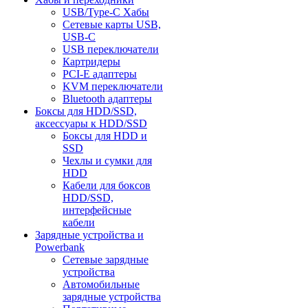
USB/Type-C Хабы
Сетевые карты USB,
USB-C
USB переключатели
Картридеры
PCI-E адаптеры
KVM переключатели
Bluetooth адаптеры
Боксы для HDD/SSD,
аксессуары к HDD/SSD
Боксы для HDD и
SSD
Чехлы и сумки для
HDD
Кабели для боксов
HDD/SSD,
интерфейсные
кабели
Зарядные устройства и
Powerbank
Сетевые зарядные
устройства
Автомобильные
зарядные устройства