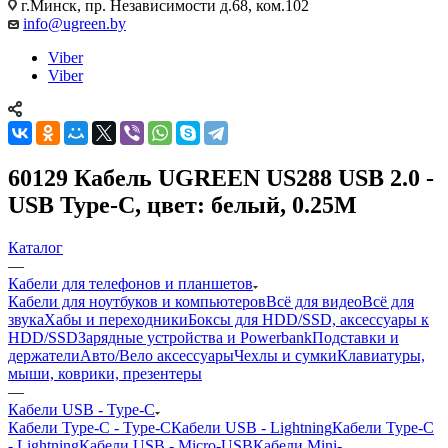
г.Минск, пр. Независимости д.68, ком.102
info@ugreen.by
Viber
Viber
60129 Кабель UGREEN US288 USB 2.0 -
USB Type-C, цвет: белый, 0.25M
Каталог
—
Кабели для телефонов и планшетов
Кабели для ноутбуков и компьютеров
Всё для видео
Всё для
звука
Хабы и переходники
Боксы для HDD/SSD, аксессуары к
HDD/SSD
Зарядные устройства и Powerbank
Подставки и
держатели
Авто/Вело аксессуары
Чехлы и сумки
Клавиатуры,
мыши, коврики, презентеры
—
Кабели USB - Type-C
Кабели Type-C - Type-C
Кабели USB - Lightning
Кабели Type-C
- Lightning
Кабели USB - Micro-USB
Кабели Mini-