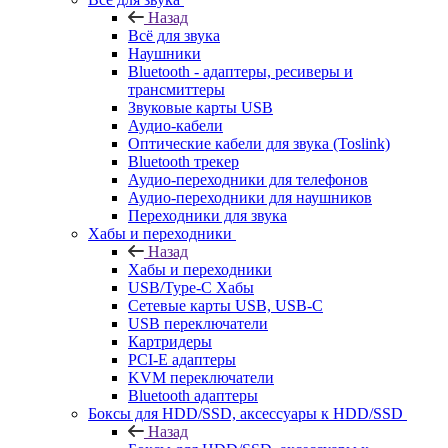
Назад
Всё для звука
Наушники
Bluetooth - адаптеры, ресиверы и
трансмиттеры
Звуковые карты USB
Аудио-кабели
Оптические кабели для звука (Toslink)
Bluetooth трекер
Аудио-переходники для телефонов
Аудио-переходники для наушников
Переходники для звука
Хабы и переходники
Назад
Хабы и переходники
USB/Type-C Хабы
Сетевые карты USB, USB-C
USB переключатели
Картридеры
PCI-E адаптеры
KVM переключатели
Bluetooth адаптеры
Боксы для HDD/SSD, аксессуары к HDD/SSD
Назад