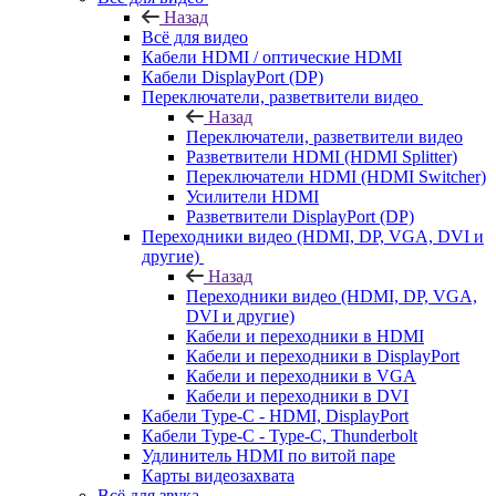
Назад
Всё для видео
Кабели HDMI / оптические HDMI
Кабели DisplayPort (DP)
Переключатели, разветвители видео
Назад
Переключатели, разветвители видео
Разветвители HDMI (HDMI Splitter)
Переключатели HDMI (HDMI Switcher)
Усилители HDMI
Разветвители DisplayPort (DP)
Переходники видео (HDMI, DP, VGA, DVI и
другие)
Назад
Переходники видео (HDMI, DP, VGA,
DVI и другие)
Кабели и переходники в HDMI
Кабели и переходники в DisplayPort
Кабели и переходники в VGA
Кабели и переходники в DVI
Кабели Type-C - HDMI, DisplayPort
Кабели Type-C - Type-C, Thunderbolt
Удлинитель HDMI по витой паре
Карты видеозахвата
Всё для звука