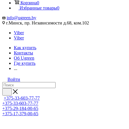
Корзина
0
Избранные товары
0
info@ugreen.by
г.Минск, пр. Независимости д.68, ком.102
Viber
Viber
Как купить
Контакты
Об Ugreen
Где купить
...
Войти
+375-33-603-77-77
+375-33-603-77-77
+375-29-184-00-65
+375-17-379-00-65