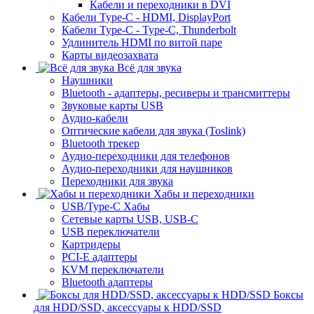
Кабели и переходники в DVI
Кабели Type-C - HDMI, DisplayPort
Кабели Type-C - Type-C, Thunderbolt
Удлинитель HDMI по витой паре
Карты видеозахвата
Всё для звука
Наушники
Bluetooth - адаптеры, ресиверы и трансмиттеры
Звуковые карты USB
Аудио-кабели
Оптические кабели для звука (Toslink)
Bluetooth трекер
Аудио-переходники для телефонов
Аудио-переходники для наушников
Переходники для звука
Хабы и переходники
USB/Type-C Хабы
Сетевые карты USB, USB-C
USB переключатели
Картридеры
PCI-E адаптеры
KVM переключатели
Bluetooth адаптеры
Боксы
для HDD/SSD, аксессуары к HDD/SSD