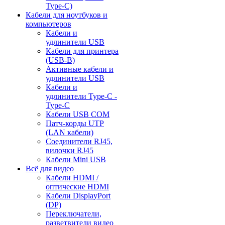
Type-C)
Кабели для ноутбуков и
компьютеров
Кабели и
удлинители USB
Кабели для принтера
(USB-B)
Активные кабели и
удлинители USB
Кабели и
удлинители Type-C -
Type-C
Кабели USB COM
Патч-корды UTP
(LAN кабели)
Соединители RJ45,
вилочки RJ45
Кабели Mini USB
Всё для видео
Кабели HDMI /
оптические HDMI
Кабели DisplayPort
(DP)
Переключатели,
разветвители видео