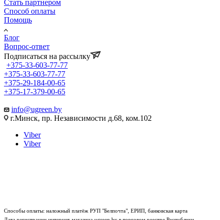
Стать партнером
Способ оплаты
Помощь
Блог
Вопрос-ответ
Подписаться на рассылку
+375-33-603-77-77
+375-33-603-77-77
+375-29-184-00-65
+375-17-379-00-65
info@ugreen.by
г.Минск, пр. Независимости д.68, ком.102
Viber
Viber
Способы оплаты: наложный платёж РУП "Белпочта", ЕРИП, банковская карта
Дата регистрации интернет-магазина ugreen.by в торговом реестре Республики