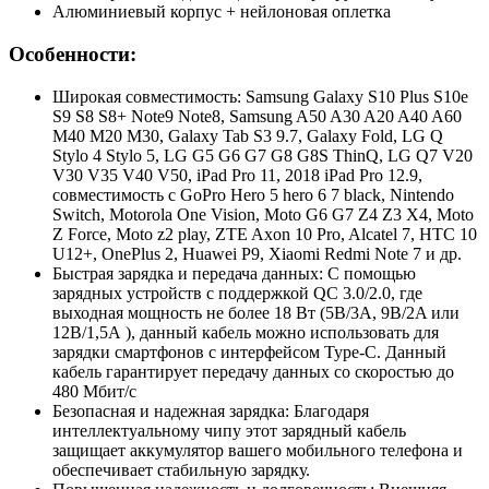
Алюминиевый корпус + нейлоновая оплетка
Особенности:
Широкая совместимость: Samsung Galaxy S10 Plus S10e
S9 S8 S8+ Note9 Note8, Samsung A50 A30 A20 A40 A60
M40 M20 M30, Galaxy Tab S3 9.7, Galaxy Fold, LG Q
Stylo 4 Stylo 5, LG G5 G6 G7 G8 G8S ThinQ, LG Q7 V20
V30 V35 V40 V50, iPad Pro 11, 2018 iPad Pro 12.9,
совместимость с GoPro Hero 5 hero 6 7 black, Nintendo
Switch, Motorola One Vision, Moto G6 G7 Z4 Z3 X4, Moto
Z Force, Moto z2 play, ZTE Axon 10 Pro, Alcatel 7, HTC 10
U12+, OnePlus 2, Huawei P9, Xiaomi Redmi Note 7 и др.
Быстрая зарядка и передача данных: С помощью
зарядных устройств с поддержкой QC 3.0/2.0, где
выходная мощность не более 18 Вт (5В/3A, 9В/2A или
12В/1,5А ), данный кабель можно использовать для
зарядки смартфонов с интерфейсом Type-C. Данный
кабель гарантирует передачу данных со скоростью до
480 Мбит/с
Безопасная и надежная зарядка: Благодаря
интеллектуальному чипу этот зарядный кабель
защищает аккумулятор вашего мобильного телефона и
обеспечивает стабильную зарядку.