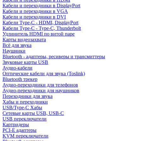
Кабели и переходники в DisplayPort
Кабели и переходники в VGA
Кабели и переходники в DVI
Кабели Type-C - HDMI, DisplayPort
Кабели Type-C - Type-C, Thunderbolt
Удлинитель HDMI по витой паре
Карты видеозахвата
Всё для звука
Наушники
Bluetooth - адаптеры, ресиверы и трансмиттеры
Звуковые карты USB
Аудио-кабели
Оптические кабели для звука (Toslink)
Bluetooth трекер
Аудио-переходники для телефонов
Аудио-переходники для наушников
Переходники для звука
Хабы и переходники
USB/Type-C Хабы
Сетевые карты USB, USB-C
USB переключатели
Картридеры
PCI-E адаптеры
KVM переключатели