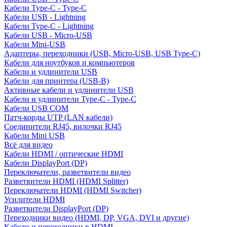
Кабели Type-C - Type-C
Кабели USB - Lightning
Кабели Type-C - Lightning
Кабели USB - Micro-USB
Кабели Mini-USB
Адаптеры, переходники (USB, Micro-USB, USB Type-C)
Кабели для ноутбуков и компьютеров
Кабели и удлинители USB
Кабели для принтера (USB-B)
Активные кабели и удлинители USB
Кабели и удлинители Type-C - Type-C
Кабели USB COM
Патч-корды UTP (LAN кабели)
Соединители RJ45, вилочки RJ45
Кабели Mini USB
Всё для видео
Кабели HDMI / оптические HDMI
Кабели DisplayPort (DP)
Переключатели, разветвители видео
Разветвители HDMI (HDMI Splitter)
Переключатели HDMI (HDMI Switcher)
Усилители HDMI
Разветвители DisplayPort (DP)
Переходники видео (HDMI, DP, VGA, DVI и другие)
Кабели и переходники в HDMI