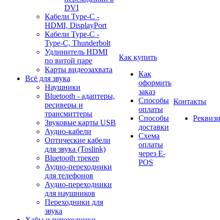
DVI
Кабели Type-C -
HDMI, DisplayPort
Кабели Type-C -
Type-C, Thunderbolt
Удлинитель HDMI
Как купить
по витой паре
Карты видеозахвата
Как
Всё для звука
оформить
Наушники
заказ
Bluetooth - адаптеры,
Способы
Контакты
ресиверы и
оплаты
трансмиттеры
Способы
Реквиз
Звуковые карты USB
доставки
Аудио-кабели
Схема
Оптические кабели
оплаты
для звука (Toslink)
через E-
Bluetooth трекер
POS
Аудио-переходники
для телефонов
Аудио-переходники
для наушников
Переходники для
звука
Хабы и переходники