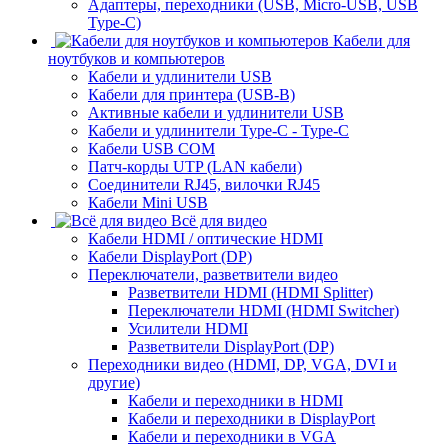
Адаптеры, переходники (USB, Micro-USB, USB
Type-C)
Кабели для
ноутбуков и компьютеров
Кабели и удлинители USB
Кабели для принтера (USB-B)
Активные кабели и удлинители USB
Кабели и удлинители Type-C - Type-C
Кабели USB COM
Патч-корды UTP (LAN кабели)
Соединители RJ45, вилочки RJ45
Кабели Mini USB
Всё для видео
Кабели HDMI / оптические HDMI
Кабели DisplayPort (DP)
Переключатели, разветвители видео
Разветвители HDMI (HDMI Splitter)
Переключатели HDMI (HDMI Switcher)
Усилители HDMI
Разветвители DisplayPort (DP)
Переходники видео (HDMI, DP, VGA, DVI и
другие)
Кабели и переходники в HDMI
Кабели и переходники в DisplayPort
Кабели и переходники в VGA