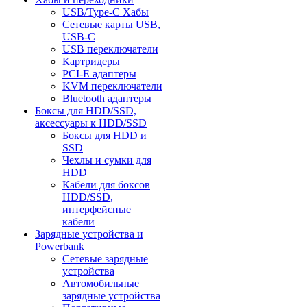
USB/Type-C Хабы
Сетевые карты USB,
USB-C
USB переключатели
Картридеры
PCI-E адаптеры
KVM переключатели
Bluetooth адаптеры
Боксы для HDD/SSD,
аксессуары к HDD/SSD
Боксы для HDD и
SSD
Чехлы и сумки для
HDD
Кабели для боксов
HDD/SSD,
интерфейсные
кабели
Зарядные устройства и
Powerbank
Сетевые зарядные
устройства
Автомобильные
зарядные устройства