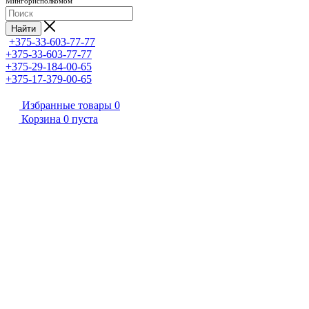
Мингорисполкомом
Найти
+375-33-603-77-77
+375-33-603-77-77
+375-29-184-00-65
+375-17-379-00-65
Избранные товары
0
Корзина
0
пуста