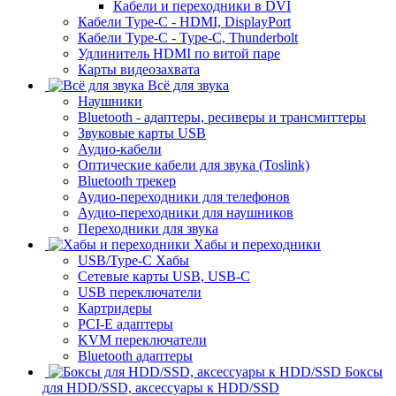
Кабели и переходники в DVI
Кабели Type-C - HDMI, DisplayPort
Кабели Type-C - Type-C, Thunderbolt
Удлинитель HDMI по витой паре
Карты видеозахвата
Всё для звука
Наушники
Bluetooth - адаптеры, ресиверы и трансмиттеры
Звуковые карты USB
Аудио-кабели
Оптические кабели для звука (Toslink)
Bluetooth трекер
Аудио-переходники для телефонов
Аудио-переходники для наушников
Переходники для звука
Хабы и переходники
USB/Type-C Хабы
Сетевые карты USB, USB-C
USB переключатели
Картридеры
PCI-E адаптеры
KVM переключатели
Bluetooth адаптеры
Боксы
для HDD/SSD, аксессуары к HDD/SSD