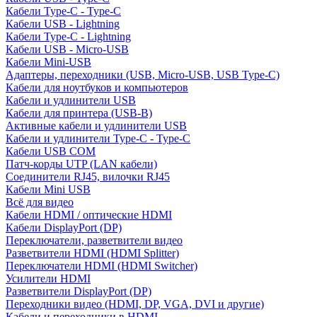
Кабели Type-C - Type-C
Кабели USB - Lightning
Кабели Type-C - Lightning
Кабели USB - Micro-USB
Кабели Mini-USB
Адаптеры, переходники (USB, Micro-USB, USB Type-C)
Кабели для ноутбуков и компьютеров
Кабели и удлинители USB
Кабели для принтера (USB-B)
Активные кабели и удлинители USB
Кабели и удлинители Type-C - Type-C
Кабели USB COM
Патч-корды UTP (LAN кабели)
Соединители RJ45, вилочки RJ45
Кабели Mini USB
Всё для видео
Кабели HDMI / оптические HDMI
Кабели DisplayPort (DP)
Переключатели, разветвители видео
Разветвители HDMI (HDMI Splitter)
Переключатели HDMI (HDMI Switcher)
Усилители HDMI
Разветвители DisplayPort (DP)
Переходники видео (HDMI, DP, VGA, DVI и другие)
Кабели и переходники в HDMI