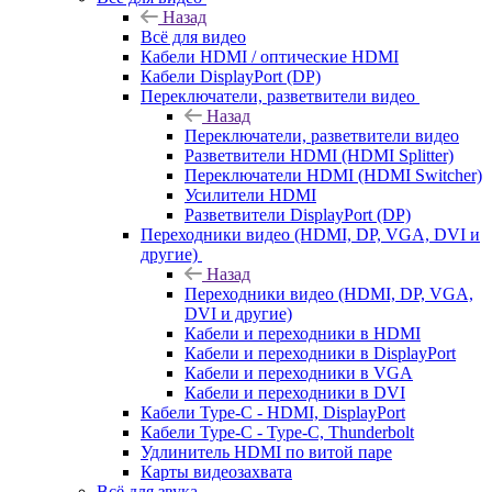
Назад
Всё для видео
Кабели HDMI / оптические HDMI
Кабели DisplayPort (DP)
Переключатели, разветвители видео
Назад
Переключатели, разветвители видео
Разветвители HDMI (HDMI Splitter)
Переключатели HDMI (HDMI Switcher)
Усилители HDMI
Разветвители DisplayPort (DP)
Переходники видео (HDMI, DP, VGA, DVI и
другие)
Назад
Переходники видео (HDMI, DP, VGA,
DVI и другие)
Кабели и переходники в HDMI
Кабели и переходники в DisplayPort
Кабели и переходники в VGA
Кабели и переходники в DVI
Кабели Type-C - HDMI, DisplayPort
Кабели Type-C - Type-C, Thunderbolt
Удлинитель HDMI по витой паре
Карты видеозахвата
Всё для звука