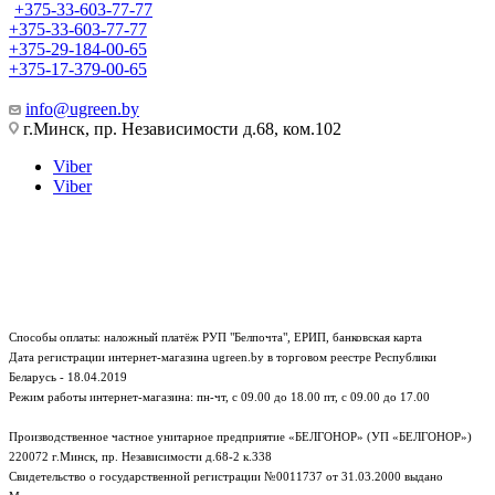
+375-33-603-77-77
+375-33-603-77-77
+375-29-184-00-65
+375-17-379-00-65
info@ugreen.by
г.Минск, пр. Независимости д.68, ком.102
Viber
Viber
Способы оплаты: наложный платёж РУП "Белпочта", ЕРИП, банковская карта
Дата регистрации интернет-магазина ugreen.by в торговом реестре Республики
Беларусь - 18.04.2019
Режим работы интернет-магазина:
пн-чт, с 09.00 до 18.00
пт, с 09.00 до 17.00
Производственное частное унитарное предприятие «БЕЛГОНОР» (УП «БЕЛГОНОР»)
220072 г.Минск, пр. Независимости д.68-2 к.338
Свидетельство о государственной регистрации №0011737 от 31.03.2000 выдано