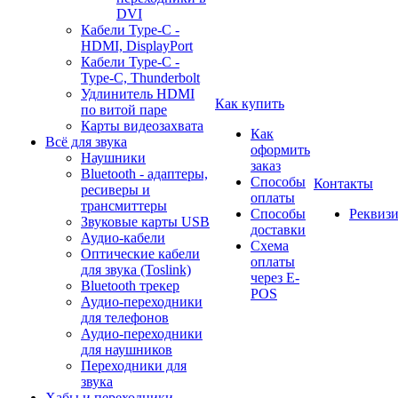
DVI
Кабели Type-C -
HDMI, DisplayPort
Кабели Type-C -
Type-C, Thunderbolt
Удлинитель HDMI
Как купить
по витой паре
Карты видеозахвата
Как
Всё для звука
оформить
Наушники
заказ
Bluetooth - адаптеры,
Способы
Контакты
ресиверы и
оплаты
трансмиттеры
Способы
Реквиз
Звуковые карты USB
доставки
Аудио-кабели
Схема
Оптические кабели
оплаты
для звука (Toslink)
через E-
Bluetooth трекер
POS
Аудио-переходники
для телефонов
Аудио-переходники
для наушников
Переходники для
звука
Хабы и переходники