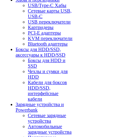
USB/Type-C Хабы
Сетевые карты USB,
USB-C
USB переключатели
Картридеры
PCI-E адаптеры
KVM переключатели
Bluetooth адаптеры
Боксы для HDD/SSD,
аксессуары к HDD/SSD
Боксы для HDD и
SSD
Чехлы и сумки для
HDD
Кабели для боксов
HDD/SSD,
интерфейсные
кабели
Зарядные устройства и
Powerbank
Сетевые зарядные
устройства
Автомобильные
зарядные устройства