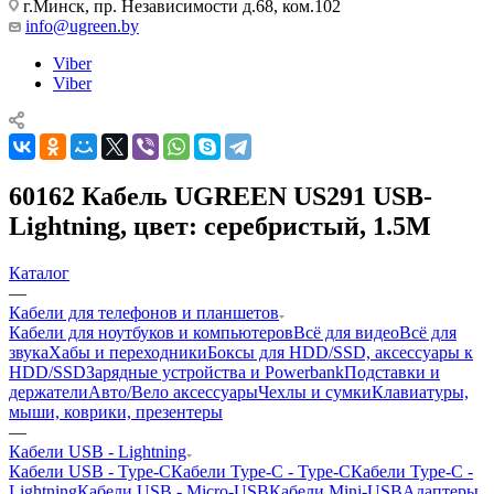
г.Минск, пр. Независимости д.68, ком.102
info@ugreen.by
Viber
Viber
60162 Кабель UGREEN US291 USB-
Lightning, цвет: серебристый, 1.5M
Каталог
—
Кабели для телефонов и планшетов
Кабели для ноутбуков и компьютеров
Всё для видео
Всё для
звука
Хабы и переходники
Боксы для HDD/SSD, аксессуары к
HDD/SSD
Зарядные устройства и Powerbank
Подставки и
держатели
Авто/Вело аксессуары
Чехлы и сумки
Клавиатуры,
мыши, коврики, презентеры
—
Кабели USB - Lightning
Кабели USB - Type-C
Кабели Type-C - Type-C
Кабели Type-C -
Lightning
Кабели USB - Micro-USB
Кабели Mini-USB
Адаптеры,