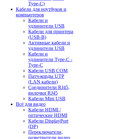
Type-C)
Кабели для ноутбуков и
компьютеров
Кабели и
удлинители USB
Кабели для принтера
(USB-B)
Активные кабели и
удлинители USB
Кабели и
удлинители Type-C -
Type-C
Кабели USB COM
Патч-корды UTP
(LAN кабели)
Соединители RJ45,
вилочки RJ45
Кабели Mini USB
Всё для видео
Кабели HDMI /
оптические HDMI
Кабели DisplayPort
(DP)
Переключатели,
разветвители видео