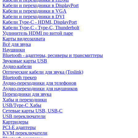
Кабели и переходники в DisplayPort
Кабели и переходники в VGA
Кабели и переходники в DVI
Кабели Type-C - HDMI, DisplayPort
Кабели Type-C - Type-C, Thunderbolt
Удлинитель HDMI по витой паре
Карты видеозахвата
Всё для звука
Наушники
Bluetooth - адаптеры, ресиверы и трансмиттеры
Звуковые карты USB
Аудио-кабели
Оптические кабели для звука (Toslink)
Bluetooth трекер
Аудио-переходники для телефонов
Аудио-переходники для наушников
Переходники для звука
Хабы и переходники
USB/Type-C Хабы
Сетевые карты USB, USB-C
USB переключатели
Картридеры
PCI-E адаптеры
KVM переключатели