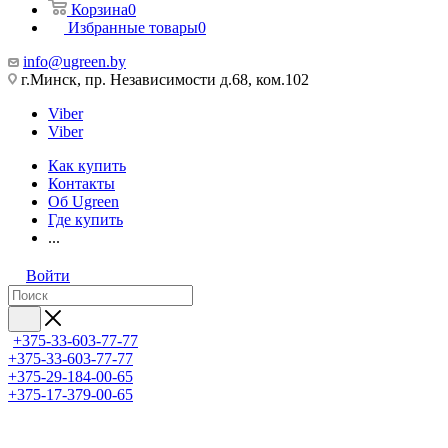
Корзина
0
Избранные товары
0
info@ugreen.by
г.Минск, пр. Независимости д.68, ком.102
Viber
Viber
Как купить
Контакты
Об Ugreen
Где купить
...
Войти
+375-33-603-77-77
+375-33-603-77-77
+375-29-184-00-65
+375-17-379-00-65