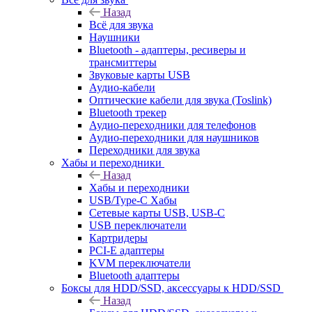
Назад
Всё для звука
Наушники
Bluetooth - адаптеры, ресиверы и
трансмиттеры
Звуковые карты USB
Аудио-кабели
Оптические кабели для звука (Toslink)
Bluetooth трекер
Аудио-переходники для телефонов
Аудио-переходники для наушников
Переходники для звука
Хабы и переходники
Назад
Хабы и переходники
USB/Type-C Хабы
Сетевые карты USB, USB-C
USB переключатели
Картридеры
PCI-E адаптеры
KVM переключатели
Bluetooth адаптеры
Боксы для HDD/SSD, аксессуары к HDD/SSD
Назад