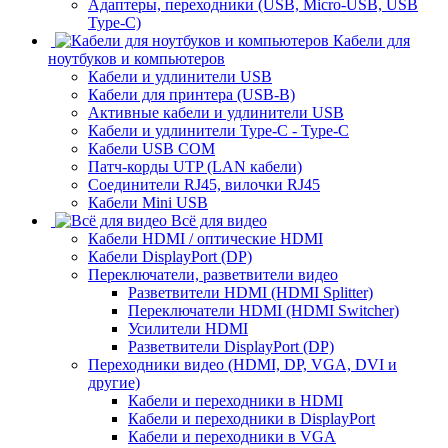
Адаптеры, переходники (USB, Micro-USB, USB
Type-C)
Кабели для
ноутбуков и компьютеров
Кабели и удлинители USB
Кабели для принтера (USB-B)
Активные кабели и удлинители USB
Кабели и удлинители Type-C - Type-C
Кабели USB COM
Патч-корды UTP (LAN кабели)
Соединители RJ45, вилочки RJ45
Кабели Mini USB
Всё для видео
Кабели HDMI / оптические HDMI
Кабели DisplayPort (DP)
Переключатели, разветвители видео
Разветвители HDMI (HDMI Splitter)
Переключатели HDMI (HDMI Switcher)
Усилители HDMI
Разветвители DisplayPort (DP)
Переходники видео (HDMI, DP, VGA, DVI и
другие)
Кабели и переходники в HDMI
Кабели и переходники в DisplayPort
Кабели и переходники в VGA