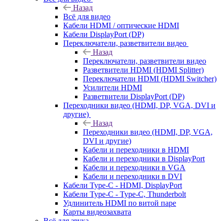
Назад
Всё для видео
Кабели HDMI / оптические HDMI
Кабели DisplayPort (DP)
Переключатели, разветвители видео
Назад
Переключатели, разветвители видео
Разветвители HDMI (HDMI Splitter)
Переключатели HDMI (HDMI Switcher)
Усилители HDMI
Разветвители DisplayPort (DP)
Переходники видео (HDMI, DP, VGA, DVI и
другие)
Назад
Переходники видео (HDMI, DP, VGA,
DVI и другие)
Кабели и переходники в HDMI
Кабели и переходники в DisplayPort
Кабели и переходники в VGA
Кабели и переходники в DVI
Кабели Type-C - HDMI, DisplayPort
Кабели Type-C - Type-C, Thunderbolt
Удлинитель HDMI по витой паре
Карты видеозахвата
Всё для звука