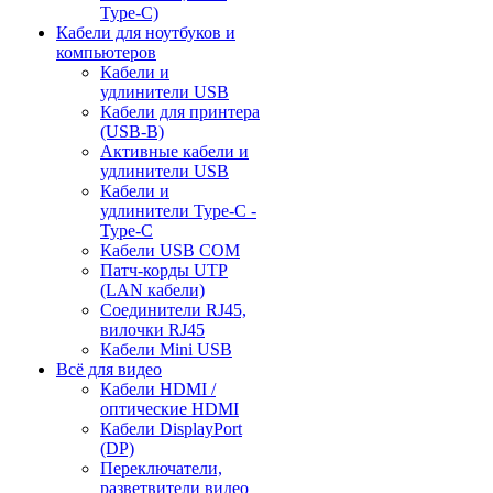
Type-C)
Кабели для ноутбуков и
компьютеров
Кабели и
удлинители USB
Кабели для принтера
(USB-B)
Активные кабели и
удлинители USB
Кабели и
удлинители Type-C -
Type-C
Кабели USB COM
Патч-корды UTP
(LAN кабели)
Соединители RJ45,
вилочки RJ45
Кабели Mini USB
Всё для видео
Кабели HDMI /
оптические HDMI
Кабели DisplayPort
(DP)
Переключатели,
разветвители видео