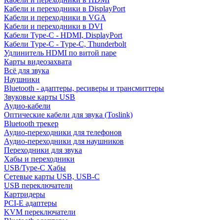
Кабели и переходники в DisplayPort
Кабели и переходники в VGA
Кабели и переходники в DVI
Кабели Type-C - HDMI, DisplayPort
Кабели Type-C - Type-C, Thunderbolt
Удлинитель HDMI по витой паре
Карты видеозахвата
Всё для звука
Наушники
Bluetooth - адаптеры, ресиверы и трансмиттеры
Звуковые карты USB
Аудио-кабели
Оптические кабели для звука (Toslink)
Bluetooth трекер
Аудио-переходники для телефонов
Аудио-переходники для наушников
Переходники для звука
Хабы и переходники
USB/Type-C Хабы
Сетевые карты USB, USB-C
USB переключатели
Картридеры
PCI-E адаптеры
KVM переключатели