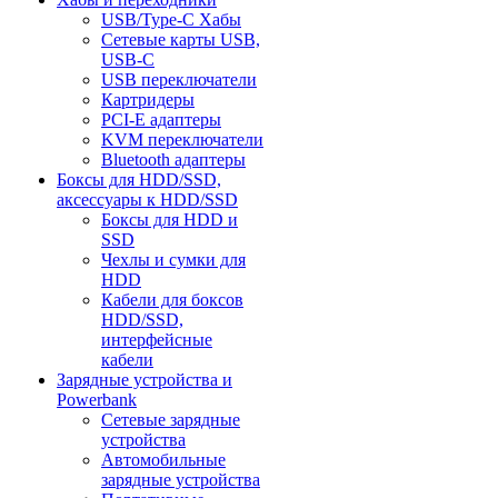
USB/Type-C Хабы
Сетевые карты USB,
USB-C
USB переключатели
Картридеры
PCI-E адаптеры
KVM переключатели
Bluetooth адаптеры
Боксы для HDD/SSD,
аксессуары к HDD/SSD
Боксы для HDD и
SSD
Чехлы и сумки для
HDD
Кабели для боксов
HDD/SSD,
интерфейсные
кабели
Зарядные устройства и
Powerbank
Сетевые зарядные
устройства
Автомобильные
зарядные устройства