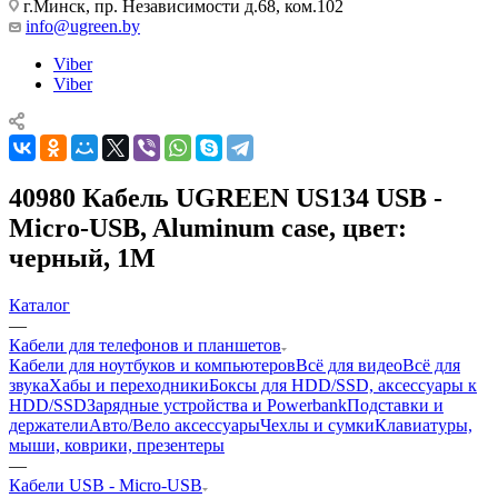
г.Минск, пр. Независимости д.68, ком.102
info@ugreen.by
Viber
Viber
40980 Кабель UGREEN US134 USB -
Micro-USB, Aluminum case, цвет:
черный, 1M
Каталог
—
Кабели для телефонов и планшетов
Кабели для ноутбуков и компьютеров
Всё для видео
Всё для
звука
Хабы и переходники
Боксы для HDD/SSD, аксессуары к
HDD/SSD
Зарядные устройства и Powerbank
Подставки и
держатели
Авто/Вело аксессуары
Чехлы и сумки
Клавиатуры,
мыши, коврики, презентеры
—
Кабели USB - Micro-USB