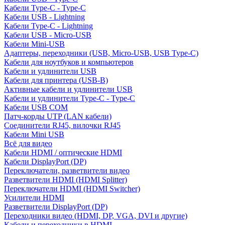
Кабели Type-C - Type-C
Кабели USB - Lightning
Кабели Type-C - Lightning
Кабели USB - Micro-USB
Кабели Mini-USB
Адаптеры, переходники (USB, Micro-USB, USB Type-C)
Кабели для ноутбуков и компьютеров
Кабели и удлинители USB
Кабели для принтера (USB-B)
Активные кабели и удлинители USB
Кабели и удлинители Type-C - Type-C
Кабели USB COM
Патч-корды UTP (LAN кабели)
Соединители RJ45, вилочки RJ45
Кабели Mini USB
Всё для видео
Кабели HDMI / оптические HDMI
Кабели DisplayPort (DP)
Переключатели, разветвители видео
Разветвители HDMI (HDMI Splitter)
Переключатели HDMI (HDMI Switcher)
Усилители HDMI
Разветвители DisplayPort (DP)
Переходники видео (HDMI, DP, VGA, DVI и другие)
Кабели и переходники в HDMI