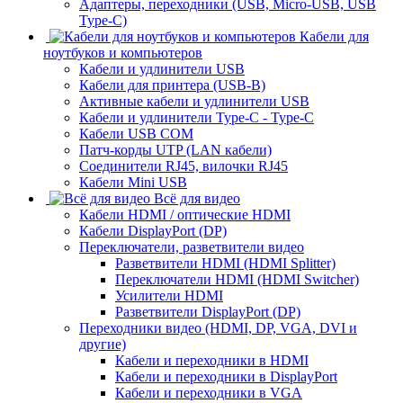
Адаптеры, переходники (USB, Micro-USB, USB
Type-C)
Кабели для
ноутбуков и компьютеров
Кабели и удлинители USB
Кабели для принтера (USB-B)
Активные кабели и удлинители USB
Кабели и удлинители Type-C - Type-C
Кабели USB COM
Патч-корды UTP (LAN кабели)
Соединители RJ45, вилочки RJ45
Кабели Mini USB
Всё для видео
Кабели HDMI / оптические HDMI
Кабели DisplayPort (DP)
Переключатели, разветвители видео
Разветвители HDMI (HDMI Splitter)
Переключатели HDMI (HDMI Switcher)
Усилители HDMI
Разветвители DisplayPort (DP)
Переходники видео (HDMI, DP, VGA, DVI и
другие)
Кабели и переходники в HDMI
Кабели и переходники в DisplayPort
Кабели и переходники в VGA