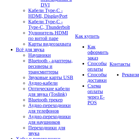
DVI
Кабели Type-C -
HDMI, DisplayPort
Кабели Type-C -
Type-C, Thunderbolt
Удлинитель HDMI
Как купить
по витой паре
Карты видеозахвата
Как
Всё для звука
оформить
Наушники
заказ
Bluetooth - адаптеры,
Способы
Контакты
ресиверы и
оплаты
трансмиттеры
Способы
Реквиз
Звуковые карты USB
доставки
Аудио-кабели
Схема
Оптические кабели
оплаты
для звука (Toslink)
через E-
Bluetooth трекер
POS
Аудио-переходники
для телефонов
Аудио-переходники
для наушников
Переходники для
звука
Хабы и переходники