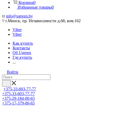
Корзина
0
Избранные товары
0
info@ugreen.by
г.Минск, пр. Независимости д.68, ком.102
Viber
Viber
Как купить
Контакты
Об Ugreen
Где купить
...
Войти
+375-33-603-77-77
+375-33-603-77-77
+375-29-184-00-65
+375-17-379-00-65