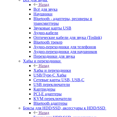
Назад
Всё для звука
Наушники
Bluetooth - адаптеры, ресиверы и
трансмиттеры
Звуковые карты USB
Аудио-кабели
Оптические кабели для звука (Toslink)
Bluetooth трекер
Аудио-переходники для телефонов
Аудио-переходники для наушников
Переходники для звука
Хабы и переходники
Назад
Хабы и переходники
USB/Type-C Хабы
Сетевые карты USB, USB-C
USB переключатели
Картридеры
PCI-E адаптеры
KVM переключатели
Bluetooth адаптеры
Боксы для HDD/SSD, аксессуары к HDD/SSD
Назад