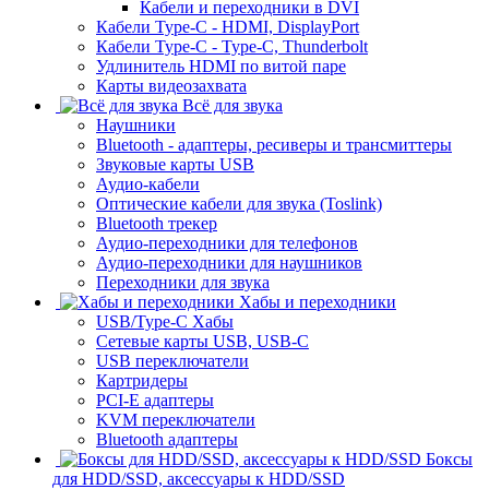
Кабели и переходники в DVI
Кабели Type-C - HDMI, DisplayPort
Кабели Type-C - Type-C, Thunderbolt
Удлинитель HDMI по витой паре
Карты видеозахвата
Всё для звука
Наушники
Bluetooth - адаптеры, ресиверы и трансмиттеры
Звуковые карты USB
Аудио-кабели
Оптические кабели для звука (Toslink)
Bluetooth трекер
Аудио-переходники для телефонов
Аудио-переходники для наушников
Переходники для звука
Хабы и переходники
USB/Type-C Хабы
Сетевые карты USB, USB-C
USB переключатели
Картридеры
PCI-E адаптеры
KVM переключатели
Bluetooth адаптеры
Боксы
для HDD/SSD, аксессуары к HDD/SSD