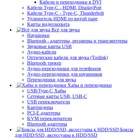
Кабели и переходники в DVI
Кабели Type-C - HDMI, DisplayPort
Кабели Type-C - Type-C, Thunderbolt
Удлинитель HDMI по витой паре
Карты видеозахвата
Всё для звука
Наушники
Bluetooth - адаптеры, ресиверы и трансмиттеры
Звуковые карты USB
Аудио-кабели
Оптические кабели для звука (Toslink)
Bluetooth трекер
Аудио-переходники для телефонов
Аудио-переходники для наушников
Переходники для звука
Хабы и переходники
USB/Type-C Хабы
Сетевые карты USB, USB-C
USB переключатели
Картридеры
PCI-E адаптеры
KVM переключатели
Bluetooth адаптеры
Боксы
для HDD/SSD, аксессуары к HDD/SSD