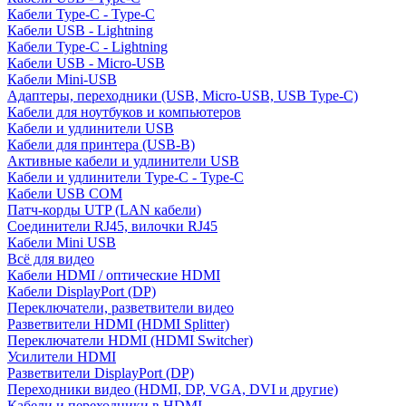
Кабели Type-C - Type-C
Кабели USB - Lightning
Кабели Type-C - Lightning
Кабели USB - Micro-USB
Кабели Mini-USB
Адаптеры, переходники (USB, Micro-USB, USB Type-C)
Кабели для ноутбуков и компьютеров
Кабели и удлинители USB
Кабели для принтера (USB-B)
Активные кабели и удлинители USB
Кабели и удлинители Type-C - Type-C
Кабели USB COM
Патч-корды UTP (LAN кабели)
Соединители RJ45, вилочки RJ45
Кабели Mini USB
Всё для видео
Кабели HDMI / оптические HDMI
Кабели DisplayPort (DP)
Переключатели, разветвители видео
Разветвители HDMI (HDMI Splitter)
Переключатели HDMI (HDMI Switcher)
Усилители HDMI
Разветвители DisplayPort (DP)
Переходники видео (HDMI, DP, VGA, DVI и другие)
Кабели и переходники в HDMI