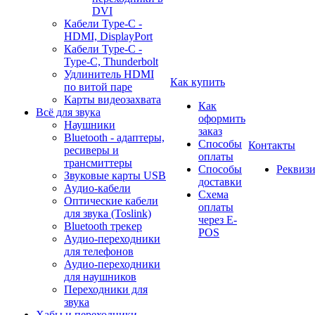
DVI
Кабели Type-C -
HDMI, DisplayPort
Кабели Type-C -
Type-C, Thunderbolt
Удлинитель HDMI
Как купить
по витой паре
Карты видеозахвата
Как
Всё для звука
оформить
Наушники
заказ
Bluetooth - адаптеры,
Способы
Контакты
ресиверы и
оплаты
трансмиттеры
Способы
Реквиз
Звуковые карты USB
доставки
Аудио-кабели
Схема
Оптические кабели
оплаты
для звука (Toslink)
через E-
Bluetooth трекер
POS
Аудио-переходники
для телефонов
Аудио-переходники
для наушников
Переходники для
звука
Хабы и переходники