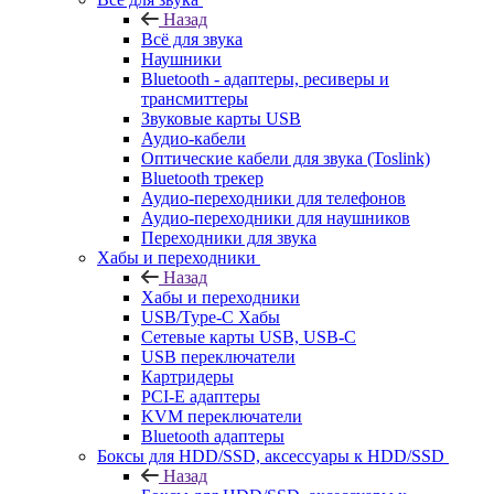
Назад
Всё для звука
Наушники
Bluetooth - адаптеры, ресиверы и
трансмиттеры
Звуковые карты USB
Аудио-кабели
Оптические кабели для звука (Toslink)
Bluetooth трекер
Аудио-переходники для телефонов
Аудио-переходники для наушников
Переходники для звука
Хабы и переходники
Назад
Хабы и переходники
USB/Type-C Хабы
Сетевые карты USB, USB-C
USB переключатели
Картридеры
PCI-E адаптеры
KVM переключатели
Bluetooth адаптеры
Боксы для HDD/SSD, аксессуары к HDD/SSD
Назад