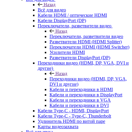
Назад
Всё для видео
Кабели HDMI / оптические HDMI
Кабели DisplayPort (DP)
Переключатели, разветвители видео
Назад
Переключатели, разветвители видео
Разветвители HDMI (HDMI Splitter)
Переключатели HDMI (HDMI Switcher)
Усилители HDMI
Разветвители DisplayPort (DP)
Переходники видео (HDMI, DP, VGA, DVI и
другие)
Назад
Переходники видео (HDMI, DP, VGA,
DVI и другие)
Кабели и переходники в HDMI
Кабели и переходники в DisplayPort
Кабели и переходники в VGA
Кабели и переходники в DVI
Кабели Type-C - HDMI, DisplayPort
Кабели Type-C - Type-C, Thunderbolt
Удлинитель HDMI по витой паре
Карты видеозахвата
Всё для звука