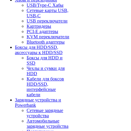
USB/Type-C Хабы
Сетевые карты USB,
USB-C
USB переключатели
Картридеры
PCI-E адаптеры
KVM переключатели
Bluetooth адаптеры
Боксы для HDD/SSD,
аксессуары к HDD/SSD
Боксы для HDD и
SSD
Чехлы и сумки для
HDD
Кабели для боксов
HDD/SSD,
интерфейсные
кабели
Зарядные устройства и
Powerbank
Сетевые зарядные
устройства
Автомобильные
зарядные устройства