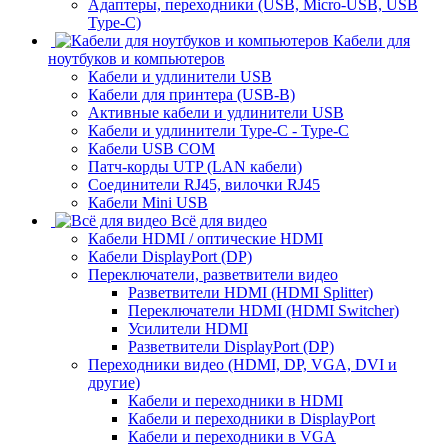
Адаптеры, переходники (USB, Micro-USB, USB
Type-C)
Кабели для
ноутбуков и компьютеров
Кабели и удлинители USB
Кабели для принтера (USB-B)
Активные кабели и удлинители USB
Кабели и удлинители Type-C - Type-C
Кабели USB COM
Патч-корды UTP (LAN кабели)
Соединители RJ45, вилочки RJ45
Кабели Mini USB
Всё для видео
Кабели HDMI / оптические HDMI
Кабели DisplayPort (DP)
Переключатели, разветвители видео
Разветвители HDMI (HDMI Splitter)
Переключатели HDMI (HDMI Switcher)
Усилители HDMI
Разветвители DisplayPort (DP)
Переходники видео (HDMI, DP, VGA, DVI и
другие)
Кабели и переходники в HDMI
Кабели и переходники в DisplayPort
Кабели и переходники в VGA