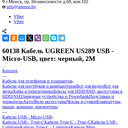
г.Минск, пр. Независимости д.68, ком.102
info@ugreen.by
Viber
Viber
60138 Кабель UGREEN US289 USB -
Micro-USB, цвет: черный, 2M
Каталог
—
Кабели для телефонов и планшетов
Кабели для ноутбуков и компьютеров
Всё для видео
Всё для
звука
Хабы и переходники
Боксы для HDD/SSD, аксессуары к
HDD/SSD
Зарядные устройства и Powerbank
Подставки и
держатели
Авто/Вело аксессуары
Чехлы и сумки
Клавиатуры,
мыши, коврики, презентеры
—
Кабели USB - Micro-USB
Кабели USB - Type-C
Кабели Type-C - Type-C
Кабели USB -
Lightning
Кабели Type-C - Lightning
Кабели Mini-