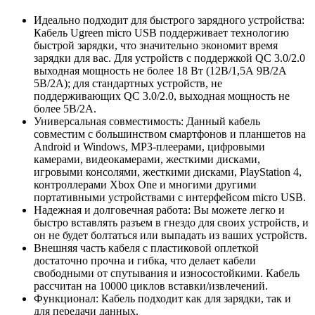
Идеально подходит для быстрого зарядного устройства:
Кабель Ugreen micro USB поддерживает технологию
быстрой зарядки, что значительно экономит время
зарядки для вас. Для устройств с поддержкой QC 3.0/2.0
выходная мощность не более 18 Вт (12В/1,5А 9В/2А
5В/2А); для стандартных устройств, не
поддерживающих QC 3.0/2.0, выходная мощность не
более 5В/2А.
Универсальная совместимость: Данный кабель
совместим с большинством смартфонов и планшетов на
Android и Windows, MP3-плеерами, цифровыми
камерами, видеокамерами, жесткими дисками,
игровыми консолями, жесткими дисками, PlayStation 4,
контроллерами Xbox One и многими другими
портативными устройствами с интерфейсом micro USB.
Надежная и долговечная работа: Вы можете легко и
быстро вставлять разъем в гнездо для своих устройств, и
он не будет болтаться или выпадать из ваших устройств.
Внешняя часть кабеля с пластиковой оплеткой
достаточно прочна и гибка, что делает кабели
свободными от спутывания и износостойкими. Кабель
рассчитан на 10000 циклов вставки/извлечений.
Функционал: Кабель подходит как для зарядки, так и
для передачи данных.