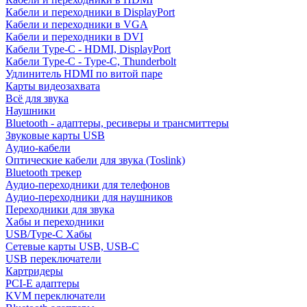
Кабели и переходники в DisplayPort
Кабели и переходники в VGA
Кабели и переходники в DVI
Кабели Type-C - HDMI, DisplayPort
Кабели Type-C - Type-C, Thunderbolt
Удлинитель HDMI по витой паре
Карты видеозахвата
Всё для звука
Наушники
Bluetooth - адаптеры, ресиверы и трансмиттеры
Звуковые карты USB
Аудио-кабели
Оптические кабели для звука (Toslink)
Bluetooth трекер
Аудио-переходники для телефонов
Аудио-переходники для наушников
Переходники для звука
Хабы и переходники
USB/Type-C Хабы
Сетевые карты USB, USB-C
USB переключатели
Картридеры
PCI-E адаптеры
KVM переключатели