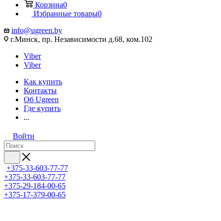
Корзина
0
Избранные товары
0
info@ugreen.by
г.Минск, пр. Независимости д.68, ком.102
Viber
Viber
Как купить
Контакты
Об Ugreen
Где купить
...
Войти
+375-33-603-77-77
+375-33-603-77-77
+375-29-184-00-65
+375-17-379-00-65