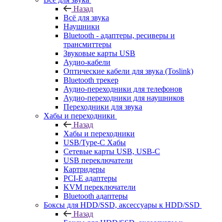
Назад
Всё для звука
Наушники
Bluetooth - адаптеры, ресиверы и
трансмиттеры
Звуковые карты USB
Аудио-кабели
Оптические кабели для звука (Toslink)
Bluetooth трекер
Аудио-переходники для телефонов
Аудио-переходники для наушников
Переходники для звука
Хабы и переходники
Назад
Хабы и переходники
USB/Type-C Хабы
Сетевые карты USB, USB-C
USB переключатели
Картридеры
PCI-E адаптеры
KVM переключатели
Bluetooth адаптеры
Боксы для HDD/SSD, аксессуары к HDD/SSD
Назад