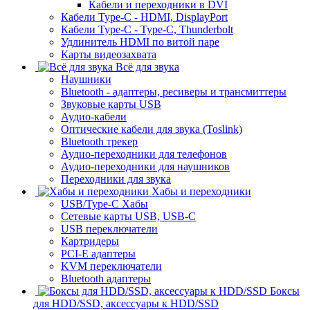
Кабели и переходники в DVI
Кабели Type-C - HDMI, DisplayPort
Кабели Type-C - Type-C, Thunderbolt
Удлинитель HDMI по витой паре
Карты видеозахвата
Всё для звука
Наушники
Bluetooth - адаптеры, ресиверы и трансмиттеры
Звуковые карты USB
Аудио-кабели
Оптические кабели для звука (Toslink)
Bluetooth трекер
Аудио-переходники для телефонов
Аудио-переходники для наушников
Переходники для звука
Хабы и переходники
USB/Type-C Хабы
Сетевые карты USB, USB-C
USB переключатели
Картридеры
PCI-E адаптеры
KVM переключатели
Bluetooth адаптеры
Боксы
для HDD/SSD, аксессуары к HDD/SSD