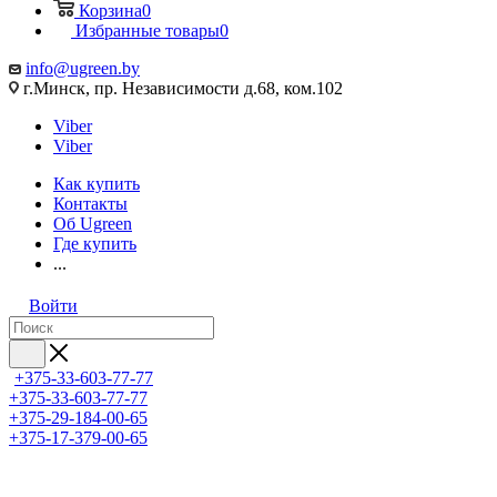
Корзина
0
Избранные товары
0
info@ugreen.by
г.Минск, пр. Независимости д.68, ком.102
Viber
Viber
Как купить
Контакты
Об Ugreen
Где купить
...
Войти
+375-33-603-77-77
+375-33-603-77-77
+375-29-184-00-65
+375-17-379-00-65