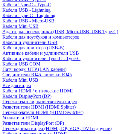
Кабели Type-C - Type-C
Кабели USB - Lightning
Кабели Type-C - Lightning
Кабели USB - Micro-USB
Кабели Mini-USB
Адаптеры, переходники (USB, Micro-USB, USB Type-C)
Кабели для ноутбуков и компьютеров
Кабели и удлинители USB
Кабели для принтера (USB-B)
Активные кабели и удлинители USB
Кабели и удлинители Type-C - Type-C
Кабели USB COM
Патч-корды UTP (LAN кабели)
Соединители RJ45, вилочки RJ45
Кабели Mini USB
Всё для видео
Кабели HDMI / оптические HDMI
Кабели DisplayPort (DP)
Переключатели, разветвители видео
Разветвители HDMI (HDMI Splitter)
Переключатели HDMI (HDMI Switcher)
Усилители HDMI
Разветвители DisplayPort (DP)
Переходники видео (HDMI, DP, VGA, DVI и другие)
Кабели и переходники в HDMI