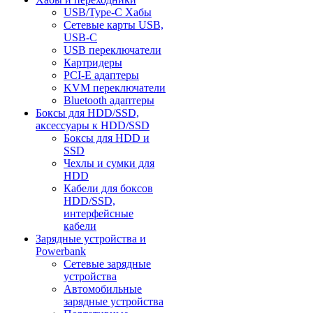
USB/Type-C Хабы
Сетевые карты USB,
USB-C
USB переключатели
Картридеры
PCI-E адаптеры
KVM переключатели
Bluetooth адаптеры
Боксы для HDD/SSD,
аксессуары к HDD/SSD
Боксы для HDD и
SSD
Чехлы и сумки для
HDD
Кабели для боксов
HDD/SSD,
интерфейсные
кабели
Зарядные устройства и
Powerbank
Сетевые зарядные
устройства
Автомобильные
зарядные устройства