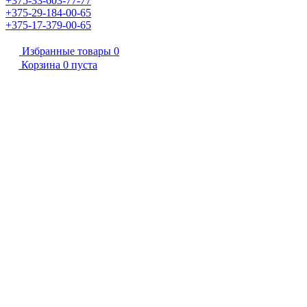
+375-33-603-77-77
+375-29-184-00-65
+375-17-379-00-65
Избранные товары
0
Корзина
0
пуста