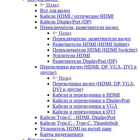
Назад
Всё для видео
Кабели HDMI / оптические HDMI
Кабели DisplayPort (DP)
Переключатели, разветвители видео
Назад
Переключатели, разветвители видео
Разветвители HDMI (HDMI Splitter)
Переключатели HDMI (HDMI Switcher)
Усилители HDMI
Разветвители DisplayPort (DP)
Переходники видео (HDMI, DP, VGA, DVI и
другие)
Назад
Переходники видео (HDMI, DP, VGA,
DVI и другие)
Кабели и переходники в HDMI
Кабели и переходники в DisplayPort
Кабели и переходники в VGA
Кабели и переходники в DVI
Кабели Type-C - HDMI, DisplayPort
Кабели Type-C - Type-C, Thunderbolt
Удлинитель HDMI по витой паре
Карты видеозахвата
Всё для звука