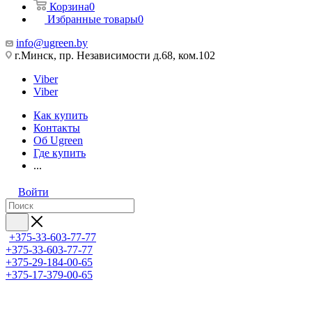
Корзина
0
Избранные товары
0
info@ugreen.by
г.Минск, пр. Независимости д.68, ком.102
Viber
Viber
Как купить
Контакты
Об Ugreen
Где купить
...
Войти
+375-33-603-77-77
+375-33-603-77-77
+375-29-184-00-65
+375-17-379-00-65