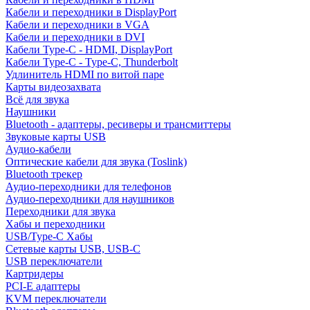
Кабели и переходники в DisplayPort
Кабели и переходники в VGA
Кабели и переходники в DVI
Кабели Type-C - HDMI, DisplayPort
Кабели Type-C - Type-C, Thunderbolt
Удлинитель HDMI по витой паре
Карты видеозахвата
Всё для звука
Наушники
Bluetooth - адаптеры, ресиверы и трансмиттеры
Звуковые карты USB
Аудио-кабели
Оптические кабели для звука (Toslink)
Bluetooth трекер
Аудио-переходники для телефонов
Аудио-переходники для наушников
Переходники для звука
Хабы и переходники
USB/Type-C Хабы
Сетевые карты USB, USB-C
USB переключатели
Картридеры
PCI-E адаптеры
KVM переключатели