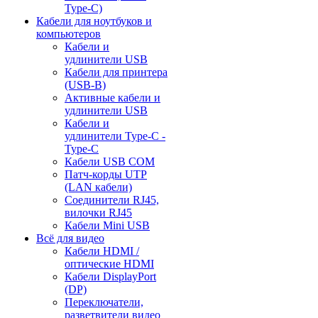
Type-C)
Кабели для ноутбуков и
компьютеров
Кабели и
удлинители USB
Кабели для принтера
(USB-B)
Активные кабели и
удлинители USB
Кабели и
удлинители Type-C -
Type-C
Кабели USB COM
Патч-корды UTP
(LAN кабели)
Соединители RJ45,
вилочки RJ45
Кабели Mini USB
Всё для видео
Кабели HDMI /
оптические HDMI
Кабели DisplayPort
(DP)
Переключатели,
разветвители видео