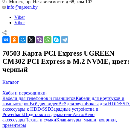
г.Минск, пр. Независимости д.68, ком.102
info@ugreen.by
Viber
Viber
70503 Карта PCI Express UGREEN
CM302 PCI Express в M.2 NVME, цвет:
черный
Каталог
—
Хабы и переходники
Кабели для телефонов и планшетов
Кабели для ноутбуков и
компьютеров
Всё для видео
Всё для звука
Боксы для HDD/SSD,
аксессуары к HDD/SSD
Зарядные устройства и
Powerbank
Подставки и держатели
Авто/Вело
аксессуары
Чехлы и сумки
Клавиатуры, мыши, коврики,
презентеры
—