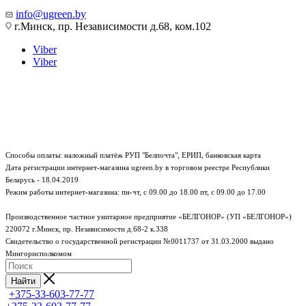
info@ugreen.by
г.Минск, пр. Независимости д.68, ком.102
Viber
Viber
Способы оплаты: наложный платёж РУП "Белпочта", ЕРИП, банковская карта
Дата регистрации интернет-магазина ugreen.by в торговом реестре Республики
Беларусь - 18.04.2019
Режим работы интернет-магазина:
пн-чт, с 09.00 до 18.00
пт, с 09.00 до 17.00
Производственное частное унитарное предприятие «БЕЛГОНОР» (УП «БЕЛГОНОР»)
220072 г.Минск, пр. Независимости д.68-2 к.338
Свидетельство о государственной регистрации №0011737 от 31.03.2000 выдано
Мингорисполкомом
Найти
+375-33-603-77-77