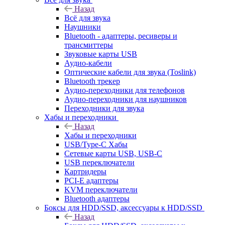
Назад
Всё для звука
Наушники
Bluetooth - адаптеры, ресиверы и
трансмиттеры
Звуковые карты USB
Аудио-кабели
Оптические кабели для звука (Toslink)
Bluetooth трекер
Аудио-переходники для телефонов
Аудио-переходники для наушников
Переходники для звука
Хабы и переходники
Назад
Хабы и переходники
USB/Type-C Хабы
Сетевые карты USB, USB-C
USB переключатели
Картридеры
PCI-E адаптеры
KVM переключатели
Bluetooth адаптеры
Боксы для HDD/SSD, аксессуары к HDD/SSD
Назад