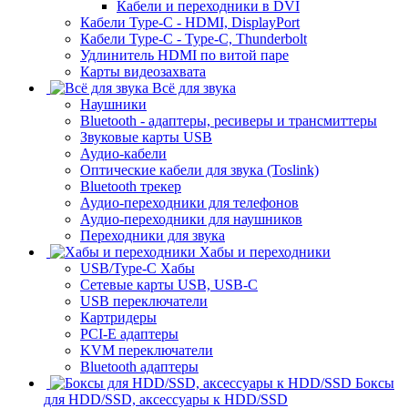
Кабели и переходники в DVI
Кабели Type-C - HDMI, DisplayPort
Кабели Type-C - Type-C, Thunderbolt
Удлинитель HDMI по витой паре
Карты видеозахвата
Всё для звука
Наушники
Bluetooth - адаптеры, ресиверы и трансмиттеры
Звуковые карты USB
Аудио-кабели
Оптические кабели для звука (Toslink)
Bluetooth трекер
Аудио-переходники для телефонов
Аудио-переходники для наушников
Переходники для звука
Хабы и переходники
USB/Type-C Хабы
Сетевые карты USB, USB-C
USB переключатели
Картридеры
PCI-E адаптеры
KVM переключатели
Bluetooth адаптеры
Боксы
для HDD/SSD, аксессуары к HDD/SSD