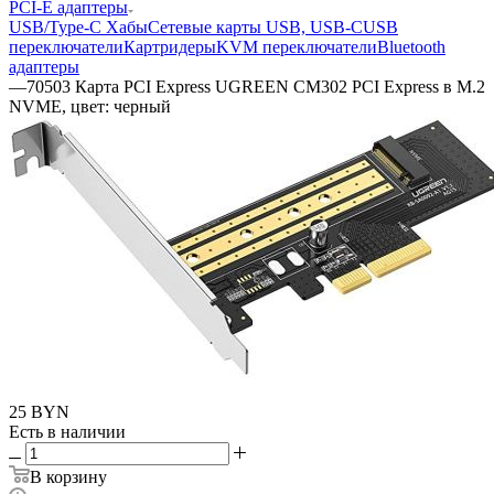
PCI-E адаптеры
USB/Type-C Хабы
Сетевые карты USB, USB-C
USB
переключатели
Картридеры
KVM переключатели
Bluetooth
адаптеры
—
70503 Карта PCI Express UGREEN CM302 PCI Express в M.2
NVME, цвет: черный
25
BYN
Есть в наличии
В корзину