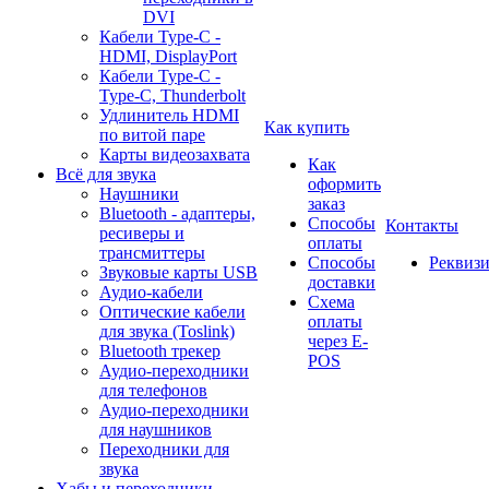
DVI
Кабели Type-C -
HDMI, DisplayPort
Кабели Type-C -
Type-C, Thunderbolt
Удлинитель HDMI
Как купить
по витой паре
Карты видеозахвата
Как
Всё для звука
оформить
Наушники
заказ
Bluetooth - адаптеры,
Способы
Контакты
ресиверы и
оплаты
трансмиттеры
Способы
Реквиз
Звуковые карты USB
доставки
Аудио-кабели
Схема
Оптические кабели
оплаты
для звука (Toslink)
через E-
Bluetooth трекер
POS
Аудио-переходники
для телефонов
Аудио-переходники
для наушников
Переходники для
звука
Хабы и переходники