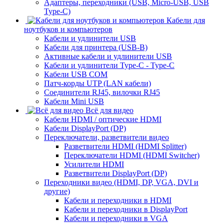
Адаптеры, переходники (USB, Micro-USB, USB
Type-C)
Кабели для
ноутбуков и компьютеров
Кабели и удлинители USB
Кабели для принтера (USB-B)
Активные кабели и удлинители USB
Кабели и удлинители Type-C - Type-C
Кабели USB COM
Патч-корды UTP (LAN кабели)
Соединители RJ45, вилочки RJ45
Кабели Mini USB
Всё для видео
Кабели HDMI / оптические HDMI
Кабели DisplayPort (DP)
Переключатели, разветвители видео
Разветвители HDMI (HDMI Splitter)
Переключатели HDMI (HDMI Switcher)
Усилители HDMI
Разветвители DisplayPort (DP)
Переходники видео (HDMI, DP, VGA, DVI и
другие)
Кабели и переходники в HDMI
Кабели и переходники в DisplayPort
Кабели и переходники в VGA