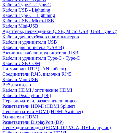
Кабели Type-C - Type-C
Кабели USB - Lightning
Кабели Type-C - Lightning
Кабели USB - Micro-USB
Кабели Mini-USB
Адаптеры, переходники (USB, Micro-USB, USB Type-C)
Кабели для ноутбуков и компьютеров
Кабели и удлинители USB
Кабели для принтера (USB-B)
Активные кабели и удлинители USB
Кабели и удлинители Type-C - Type-C
Кабели USB COM
Патч-корды UTP (LAN кабели)
Соединители RJ45, вилочки RJ45
Кабели Mini USB
Всё для видео
Кабели HDMI / оптические HDMI
Кабели DisplayPort (DP)
Переключатели, разветвители видео
Разветвители HDMI (HDMI Splitter)
Переключатели HDMI (HDMI Switcher)
Усилители HDMI
Разветвители DisplayPort (DP)
Переходники видео (HDMI, DP, VGA, DVI и другие)
Кабели и переходники в HDMI