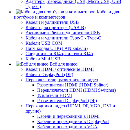
Адаптеры, переходники (USB, Micro-USB, USB
Type-C)
Кабели для
ноутбуков и компьютеров
Кабели и удлинители USB
Кабели для принтера (USB-B)
Активные кабели и удлинители USB
Кабели и удлинители Type-C - Type-C
Кабели USB COM
Патч-корды UTP (LAN кабели)
Соединители RJ45, вилочки RJ45
Кабели Mini USB
Всё для видео
Кабели HDMI / оптические HDMI
Кабели DisplayPort (DP)
Переключатели, разветвители видео
Разветвители HDMI (HDMI Splitter)
Переключатели HDMI (HDMI Switcher)
Усилители HDMI
Разветвители DisplayPort (DP)
Переходники видео (HDMI, DP, VGA, DVI и
другие)
Кабели и переходники в HDMI
Кабели и переходники в DisplayPort
Кабели и переходники в VGA