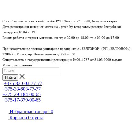
Способы оплаты: наложный платёж РУП "Белпочта", ЕРИП, банковская карта
Дата регистрации интернет-магазина ugreen.by в торговом реестре Республики
Беларусь - 18.04.2019
Режим работы интернет-магазина:
пн-чт, с 09.00 до 18.00
пт, с 09.00 до 17.00
Производственное частное унитарное предприятие «БЕЛГОНОР» (УП «БЕЛГОНОР»)
220072 г.Минск, пр. Независимости д.68-2 к.338
Свидетельство о государственной регистрации №0011737 от 31.03.2000 выдано
Мингорисполкомом
Найти
+375-33-603-77-77
+375-33-603-77-77
+375-29-184-00-65
+375-17-379-00-65
Избранные товары
0
Корзина
0
пуста