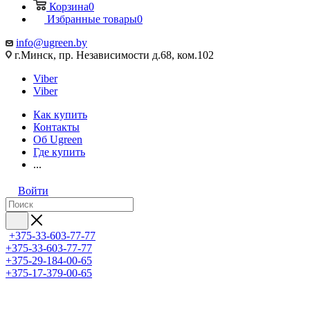
Корзина
0
Избранные товары
0
info@ugreen.by
г.Минск, пр. Независимости д.68, ком.102
Viber
Viber
Как купить
Контакты
Об Ugreen
Где купить
...
Войти
+375-33-603-77-77
+375-33-603-77-77
+375-29-184-00-65
+375-17-379-00-65