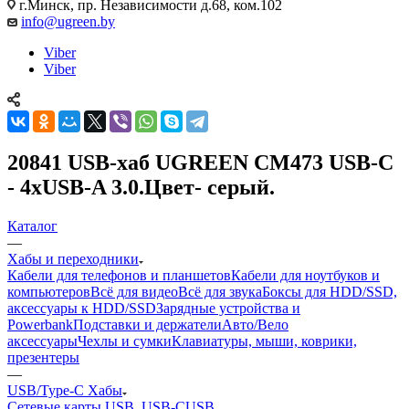
г.Минск, пр. Независимости д.68, ком.102
info@ugreen.by
Viber
Viber
20841 USB-хаб UGREEN CM473 USB-C
- 4xUSB-A 3.0.Цвет- серый.
Каталог
—
Хабы и переходники
Кабели для телефонов и планшетов
Кабели для ноутбуков и
компьютеров
Всё для видео
Всё для звука
Боксы для HDD/SSD,
аксессуары к HDD/SSD
Зарядные устройства и
Powerbank
Подставки и держатели
Авто/Вело
аксессуары
Чехлы и сумки
Клавиатуры, мыши, коврики,
презентеры
—
USB/Type-C Хабы
Сетевые карты USB, USB-C
USB