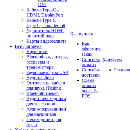
DVI
Кабели Type-C -
HDMI, DisplayPort
Кабели Type-C -
Type-C, Thunderbolt
Удлинитель HDMI
Как купить
по витой паре
Карты видеозахвата
Как
Всё для звука
оформить
Наушники
заказ
Bluetooth - адаптеры,
Способы
Контакты
ресиверы и
оплаты
трансмиттеры
Способы
Реквиз
Звуковые карты USB
доставки
Аудио-кабели
Схема
Оптические кабели
оплаты
для звука (Toslink)
через E-
Bluetooth трекер
POS
Аудио-переходники
для телефонов
Аудио-переходники
для наушников
Переходники для
звука
Хабы и переходники