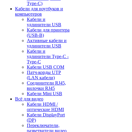
Type-C)
Кабели для ноутбуков и
компьютеров
Кабели и
удлинители USB
Кабели для принтера
(USB-B)
Активные кабели и
удлинители USB
Кабели и
удлинители Type-C -
Type-C
Кабели USB COM
Патч-корды UTP
(LAN кабели)
Соединители RJ45,
вилочки RJ45
Кабели Mini USB
Всё для видео
Кабели HDMI /
оптические HDMI
Кабели DisplayPort
(DP)
Переключатели,
разветвители видео