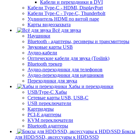
Кабели и переходники в DVI
Кабели Type-C - HDMI, DisplayPort
Кабели Type-C - Type-C, Thunderbolt
Удлинитель HDMI по витой паре
Карты видеозахвата
Всё для звука
Наушники
Bluetooth - адаптеры, ресиверы и трансмиттеры
Звуковые карты USB
Аудио-кабели
Оптические кабели для звука (Toslink)
Bluetooth трекер
Аудио-переходники для телефонов
Аудио-переходники для наушников
Переходники для звука
Хабы и переходники
USB/Type-C Хабы
Сетевые карты USB, USB-C
USB переключатели
Картридеры
PCI-E адаптеры
KVM переключатели
Bluetooth адаптеры
Боксы
для HDD/SSD, аксессуары к HDD/SSD