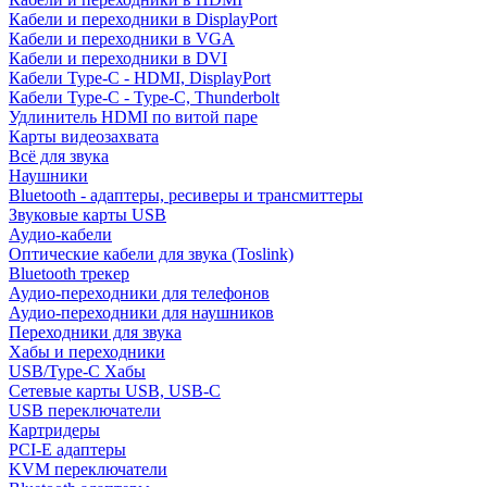
Кабели и переходники в DisplayPort
Кабели и переходники в VGA
Кабели и переходники в DVI
Кабели Type-C - HDMI, DisplayPort
Кабели Type-C - Type-C, Thunderbolt
Удлинитель HDMI по витой паре
Карты видеозахвата
Всё для звука
Наушники
Bluetooth - адаптеры, ресиверы и трансмиттеры
Звуковые карты USB
Аудио-кабели
Оптические кабели для звука (Toslink)
Bluetooth трекер
Аудио-переходники для телефонов
Аудио-переходники для наушников
Переходники для звука
Хабы и переходники
USB/Type-C Хабы
Сетевые карты USB, USB-C
USB переключатели
Картридеры
PCI-E адаптеры
KVM переключатели