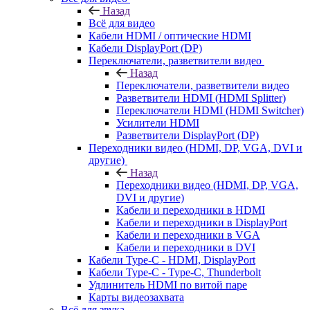
Назад
Всё для видео
Кабели HDMI / оптические HDMI
Кабели DisplayPort (DP)
Переключатели, разветвители видео
Назад
Переключатели, разветвители видео
Разветвители HDMI (HDMI Splitter)
Переключатели HDMI (HDMI Switcher)
Усилители HDMI
Разветвители DisplayPort (DP)
Переходники видео (HDMI, DP, VGA, DVI и
другие)
Назад
Переходники видео (HDMI, DP, VGA,
DVI и другие)
Кабели и переходники в HDMI
Кабели и переходники в DisplayPort
Кабели и переходники в VGA
Кабели и переходники в DVI
Кабели Type-C - HDMI, DisplayPort
Кабели Type-C - Type-C, Thunderbolt
Удлинитель HDMI по витой паре
Карты видеозахвата
Всё для звука