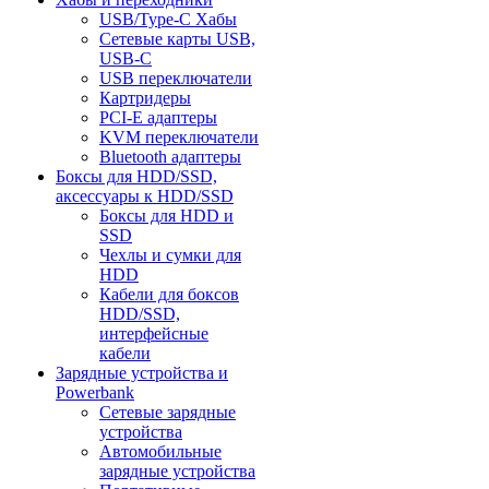
USB/Type-C Хабы
Сетевые карты USB,
USB-C
USB переключатели
Картридеры
PCI-E адаптеры
KVM переключатели
Bluetooth адаптеры
Боксы для HDD/SSD,
аксессуары к HDD/SSD
Боксы для HDD и
SSD
Чехлы и сумки для
HDD
Кабели для боксов
HDD/SSD,
интерфейсные
кабели
Зарядные устройства и
Powerbank
Сетевые зарядные
устройства
Автомобильные
зарядные устройства