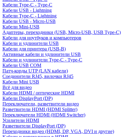
Кабели Type-C - Type-C
Кабели USB - Lightning
Кабели Type-C - Lightning
Кабели USB - Micro-USB
Кабели Mini-USB
Адаптеры, переходники (USB, Micro-USB, USB Type-C)
Кабели для ноутбуков и компьютеров
Кабели и удлинители USB
Кабели для принтера (USB-B)
Активные кабели и удлинители USB
Кабели и удлинители Type-C - Type-C
Кабели USB COM
Патч-корды UTP (LAN кабели)
Соединители RJ45, вилочки RJ45
Кабели Mini USB
Всё для видео
Кабели HDMI / оптические HDMI
Кабели DisplayPort (DP)
Переключатели, разветвители видео
Разветвители HDMI (HDMI Splitter)
Переключатели HDMI (HDMI Switcher)
Усилители HDMI
Разветвители DisplayPort (DP)
Переходники видео (HDMI, DP, VGA, DVI и другие)
Кабели и переходники в HDMI