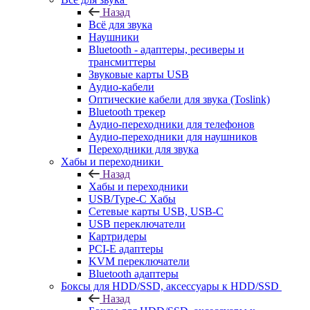
Назад
Всё для звука
Наушники
Bluetooth - адаптеры, ресиверы и
трансмиттеры
Звуковые карты USB
Аудио-кабели
Оптические кабели для звука (Toslink)
Bluetooth трекер
Аудио-переходники для телефонов
Аудио-переходники для наушников
Переходники для звука
Хабы и переходники
Назад
Хабы и переходники
USB/Type-C Хабы
Сетевые карты USB, USB-C
USB переключатели
Картридеры
PCI-E адаптеры
KVM переключатели
Bluetooth адаптеры
Боксы для HDD/SSD, аксессуары к HDD/SSD
Назад