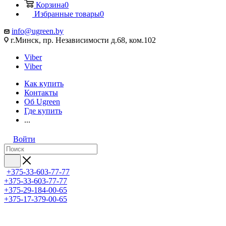
Корзина
0
Избранные товары
0
info@ugreen.by
г.Минск, пр. Независимости д.68, ком.102
Viber
Viber
Как купить
Контакты
Об Ugreen
Где купить
...
Войти
+375-33-603-77-77
+375-33-603-77-77
+375-29-184-00-65
+375-17-379-00-65