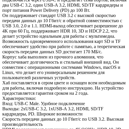
два USB-C 3.2, один USB-A 3.2, HDMI, SD/TF кардридеры и
порт питания Power Delivery (PD) до 100 Вт.
Он поддерживает стандарт USB 3.2 с высокой скоростью
передачи данных до 10 Гбит/с и обратной совместимостью с
USB 3.0, 2.0 и 1.1. HDMI-выход обеспечивает разрешение до
4K при 60 Гц, поддерживает HDR 10, 3D и HDCP 2.2, что
делает устройство идеальным для работы с мультимедиа.
Возможность одновременного использования карт SD и TF
обеспечивает удобство при работе с памятью, а теоретическая
скорость передачи данных SD достигает 170 МБ/с.
Корпус хаба выполнен из прочного алюминия, что
обеспечивает долговечность и стильный внешний вид. Он
совместим с операционными системами Windows, macOS и
Linux, что делает его универсальным решением для
пользователей различных устройств.
Хаб поставляется в сером цвете и оснащен всем необходимым
для работы, включая подробную инструкцию. На устройство
предоставляется гарантия сроком на 2 года.
Характеристики:
Вход: USB-C Male. Удобное подключение
Выходы: 2xUSB-C 3.2, 1xUSB-A 3.2, HDMI, SD/TF
кардридеры, PD. Широкие возможности
Скорость передачи данных до 10 Гбит/с по USB 3.2. Высокая
производительность