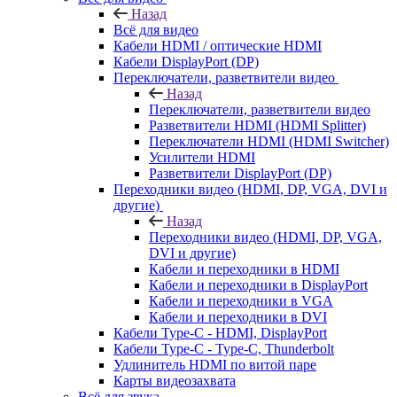
Назад
Всё для видео
Кабели HDMI / оптические HDMI
Кабели DisplayPort (DP)
Переключатели, разветвители видео
Назад
Переключатели, разветвители видео
Разветвители HDMI (HDMI Splitter)
Переключатели HDMI (HDMI Switcher)
Усилители HDMI
Разветвители DisplayPort (DP)
Переходники видео (HDMI, DP, VGA, DVI и
другие)
Назад
Переходники видео (HDMI, DP, VGA,
DVI и другие)
Кабели и переходники в HDMI
Кабели и переходники в DisplayPort
Кабели и переходники в VGA
Кабели и переходники в DVI
Кабели Type-C - HDMI, DisplayPort
Кабели Type-C - Type-C, Thunderbolt
Удлинитель HDMI по витой паре
Карты видеозахвата
Всё для звука