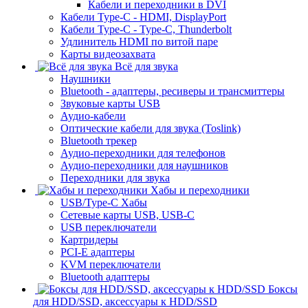
Кабели и переходники в DVI
Кабели Type-C - HDMI, DisplayPort
Кабели Type-C - Type-C, Thunderbolt
Удлинитель HDMI по витой паре
Карты видеозахвата
Всё для звука
Наушники
Bluetooth - адаптеры, ресиверы и трансмиттеры
Звуковые карты USB
Аудио-кабели
Оптические кабели для звука (Toslink)
Bluetooth трекер
Аудио-переходники для телефонов
Аудио-переходники для наушников
Переходники для звука
Хабы и переходники
USB/Type-C Хабы
Сетевые карты USB, USB-C
USB переключатели
Картридеры
PCI-E адаптеры
KVM переключатели
Bluetooth адаптеры
Боксы
для HDD/SSD, аксессуары к HDD/SSD