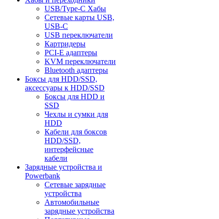
USB/Type-C Хабы
Сетевые карты USB,
USB-C
USB переключатели
Картридеры
PCI-E адаптеры
KVM переключатели
Bluetooth адаптеры
Боксы для HDD/SSD,
аксессуары к HDD/SSD
Боксы для HDD и
SSD
Чехлы и сумки для
HDD
Кабели для боксов
HDD/SSD,
интерфейсные
кабели
Зарядные устройства и
Powerbank
Сетевые зарядные
устройства
Автомобильные
зарядные устройства