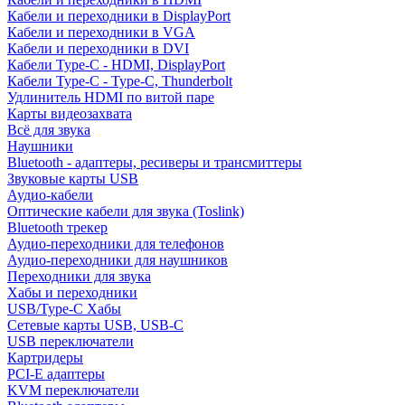
Кабели и переходники в DisplayPort
Кабели и переходники в VGA
Кабели и переходники в DVI
Кабели Type-C - HDMI, DisplayPort
Кабели Type-C - Type-C, Thunderbolt
Удлинитель HDMI по витой паре
Карты видеозахвата
Всё для звука
Наушники
Bluetooth - адаптеры, ресиверы и трансмиттеры
Звуковые карты USB
Аудио-кабели
Оптические кабели для звука (Toslink)
Bluetooth трекер
Аудио-переходники для телефонов
Аудио-переходники для наушников
Переходники для звука
Хабы и переходники
USB/Type-C Хабы
Сетевые карты USB, USB-C
USB переключатели
Картридеры
PCI-E адаптеры
KVM переключатели