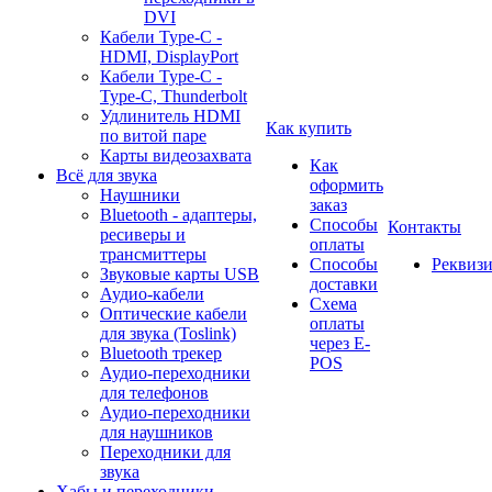
DVI
Кабели Type-C -
HDMI, DisplayPort
Кабели Type-C -
Type-C, Thunderbolt
Удлинитель HDMI
Как купить
по витой паре
Карты видеозахвата
Как
Всё для звука
оформить
Наушники
заказ
Bluetooth - адаптеры,
Способы
Контакты
ресиверы и
оплаты
трансмиттеры
Способы
Реквиз
Звуковые карты USB
доставки
Аудио-кабели
Схема
Оптические кабели
оплаты
для звука (Toslink)
через E-
Bluetooth трекер
POS
Аудио-переходники
для телефонов
Аудио-переходники
для наушников
Переходники для
звука
Хабы и переходники