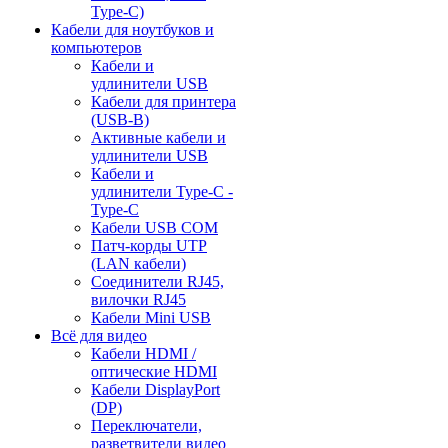
Type-C)
Кабели для ноутбуков и
компьютеров
Кабели и
удлинители USB
Кабели для принтера
(USB-B)
Активные кабели и
удлинители USB
Кабели и
удлинители Type-C -
Type-C
Кабели USB COM
Патч-корды UTP
(LAN кабели)
Соединители RJ45,
вилочки RJ45
Кабели Mini USB
Всё для видео
Кабели HDMI /
оптические HDMI
Кабели DisplayPort
(DP)
Переключатели,
разветвители видео