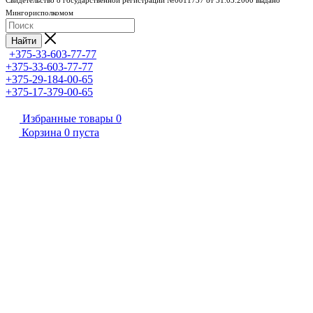
Свидетельство о государственной регистрации №0011737 от 31.03.2000 выдано
Мингорисполкомом
Найти
+375-33-603-77-77
+375-33-603-77-77
+375-29-184-00-65
+375-17-379-00-65
Избранные товары
0
Корзина
0
пуста