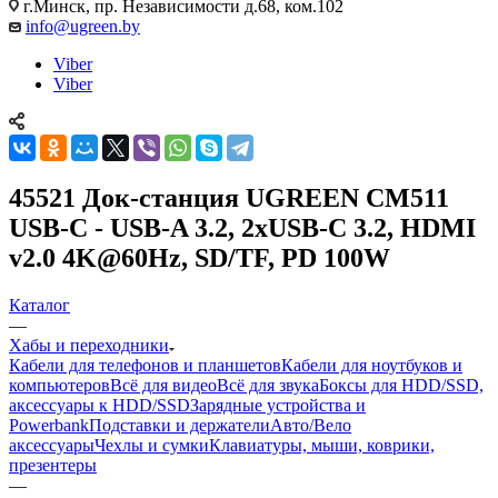
г.Минск, пр. Независимости д.68, ком.102
info@ugreen.by
Viber
Viber
45521 Док-станция UGREEN CM511
USB-C - USB-A 3.2, 2xUSB-C 3.2, HDMI
v2.0 4K@60Hz, SD/TF, PD 100W
Каталог
—
Хабы и переходники
Кабели для телефонов и планшетов
Кабели для ноутбуков и
компьютеров
Всё для видео
Всё для звука
Боксы для HDD/SSD,
аксессуары к HDD/SSD
Зарядные устройства и
Powerbank
Подставки и держатели
Авто/Вело
аксессуары
Чехлы и сумки
Клавиатуры, мыши, коврики,
презентеры
—