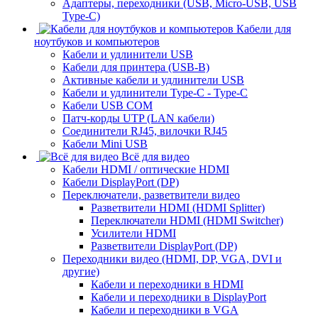
Адаптеры, переходники (USB, Micro-USB, USB
Type-C)
Кабели для
ноутбуков и компьютеров
Кабели и удлинители USB
Кабели для принтера (USB-B)
Активные кабели и удлинители USB
Кабели и удлинители Type-C - Type-C
Кабели USB COM
Патч-корды UTP (LAN кабели)
Соединители RJ45, вилочки RJ45
Кабели Mini USB
Всё для видео
Кабели HDMI / оптические HDMI
Кабели DisplayPort (DP)
Переключатели, разветвители видео
Разветвители HDMI (HDMI Splitter)
Переключатели HDMI (HDMI Switcher)
Усилители HDMI
Разветвители DisplayPort (DP)
Переходники видео (HDMI, DP, VGA, DVI и
другие)
Кабели и переходники в HDMI
Кабели и переходники в DisplayPort
Кабели и переходники в VGA