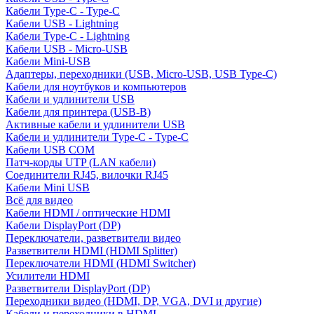
Кабели Type-C - Type-C
Кабели USB - Lightning
Кабели Type-C - Lightning
Кабели USB - Micro-USB
Кабели Mini-USB
Адаптеры, переходники (USB, Micro-USB, USB Type-C)
Кабели для ноутбуков и компьютеров
Кабели и удлинители USB
Кабели для принтера (USB-B)
Активные кабели и удлинители USB
Кабели и удлинители Type-C - Type-C
Кабели USB COM
Патч-корды UTP (LAN кабели)
Соединители RJ45, вилочки RJ45
Кабели Mini USB
Всё для видео
Кабели HDMI / оптические HDMI
Кабели DisplayPort (DP)
Переключатели, разветвители видео
Разветвители HDMI (HDMI Splitter)
Переключатели HDMI (HDMI Switcher)
Усилители HDMI
Разветвители DisplayPort (DP)
Переходники видео (HDMI, DP, VGA, DVI и другие)
Кабели и переходники в HDMI