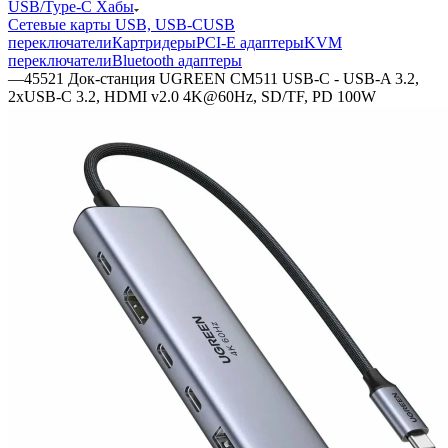
USB/Type-C Хабы
Сетевые карты USB, USB-C
USB
переключатели
Картридеры
PCI-E адаптеры
KVM
переключатели
Bluetooth адаптеры
—
45521 Док-станция UGREEN CM511 USB-C - USB-A 3.2,
2xUSB-C 3.2, HDMI v2.0 4K@60Hz, SD/TF, PD 100W