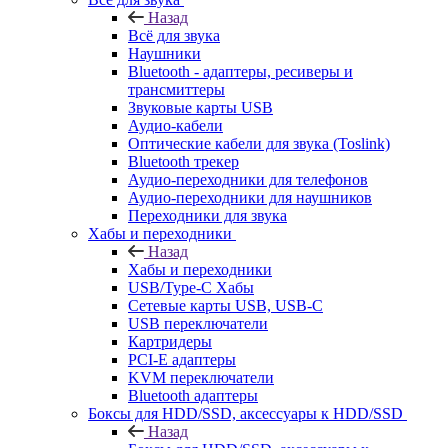
Назад
Всё для звука
Наушники
Bluetooth - адаптеры, ресиверы и
трансмиттеры
Звуковые карты USB
Аудио-кабели
Оптические кабели для звука (Toslink)
Bluetooth трекер
Аудио-переходники для телефонов
Аудио-переходники для наушников
Переходники для звука
Хабы и переходники
Назад
Хабы и переходники
USB/Type-C Хабы
Сетевые карты USB, USB-C
USB переключатели
Картридеры
PCI-E адаптеры
KVM переключатели
Bluetooth адаптеры
Боксы для HDD/SSD, аксессуары к HDD/SSD
Назад