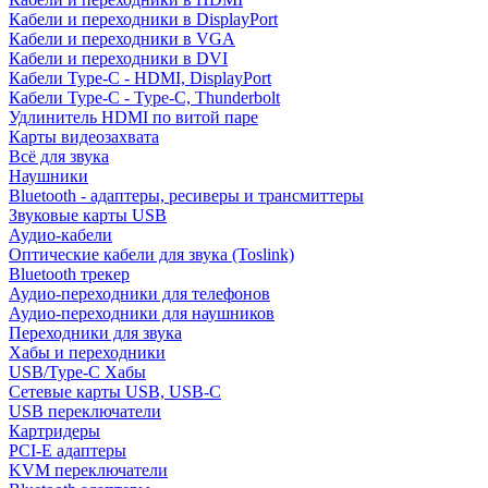
Кабели и переходники в DisplayPort
Кабели и переходники в VGA
Кабели и переходники в DVI
Кабели Type-C - HDMI, DisplayPort
Кабели Type-C - Type-C, Thunderbolt
Удлинитель HDMI по витой паре
Карты видеозахвата
Всё для звука
Наушники
Bluetooth - адаптеры, ресиверы и трансмиттеры
Звуковые карты USB
Аудио-кабели
Оптические кабели для звука (Toslink)
Bluetooth трекер
Аудио-переходники для телефонов
Аудио-переходники для наушников
Переходники для звука
Хабы и переходники
USB/Type-C Хабы
Сетевые карты USB, USB-C
USB переключатели
Картридеры
PCI-E адаптеры
KVM переключатели