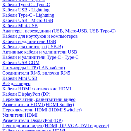
Кабели Type-C - Type-C
Кабели USB - Lightning
Кабели Type-C - Lightning
Кабели USB - Micro-USB
Кабели Mini-USB
Адаптеры, переходники (USB, Micro-USB, USB Type-C)
Кабели для ноутбуков и компьютеров
Кабели и удлинители USB
Кабели для принтера (USB-B)
Активные кабели и удлинители USB
Кабели и удлинители Type-C - Type-C
Кабели USB COM
Патч-корды UTP (LAN кабели)
Соединители RJ45, вилочки RJ45
Кабели Mini USB
Всё для видео
Кабели HDMI / оптические HDMI
Кабели DisplayPort (DP)
Переключатели, разветвители видео
Разветвители HDMI (HDMI Splitter)
Переключатели HDMI (HDMI Switcher)
Усилители HDMI
Разветвители DisplayPort (DP)
Переходники видео (HDMI, DP, VGA, DVI и другие)
Кабели и переходники в HDMI