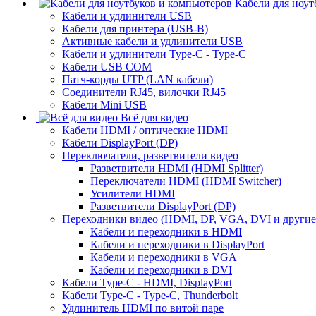
Кабели для ноут
Кабели и удлинители USB
Кабели для принтера (USB-B)
Активные кабели и удлинители USB
Кабели и удлинители Type-C - Type-C
Кабели USB COM
Патч-корды UTP (LAN кабели)
Соединители RJ45, вилочки RJ45
Кабели Mini USB
Всё для видео
Кабели HDMI / оптические HDMI
Кабели DisplayPort (DP)
Переключатели, разветвители видео
Разветвители HDMI (HDMI Splitter)
Переключатели HDMI (HDMI Switcher)
Усилители HDMI
Разветвители DisplayPort (DP)
Переходники видео (HDMI, DP, VGA, DVI и другие
Кабели и переходники в HDMI
Кабели и переходники в DisplayPort
Кабели и переходники в VGA
Кабели и переходники в DVI
Кабели Type-C - HDMI, DisplayPort
Кабели Type-C - Type-C, Thunderbolt
Удлинитель HDMI по витой паре