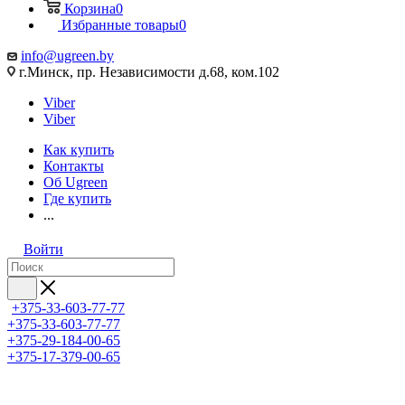
Корзина
0
Избранные товары
0
info@ugreen.by
г.Минск, пр. Независимости д.68, ком.102
Viber
Viber
Как купить
Контакты
Об Ugreen
Где купить
...
Войти
+375-33-603-77-77
+375-33-603-77-77
+375-29-184-00-65
+375-17-379-00-65