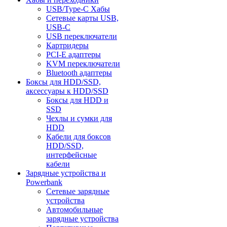
USB/Type-C Хабы
Сетевые карты USB,
USB-C
USB переключатели
Картридеры
PCI-E адаптеры
KVM переключатели
Bluetooth адаптеры
Боксы для HDD/SSD,
аксессуары к HDD/SSD
Боксы для HDD и
SSD
Чехлы и сумки для
HDD
Кабели для боксов
HDD/SSD,
интерфейсные
кабели
Зарядные устройства и
Powerbank
Сетевые зарядные
устройства
Автомобильные
зарядные устройства