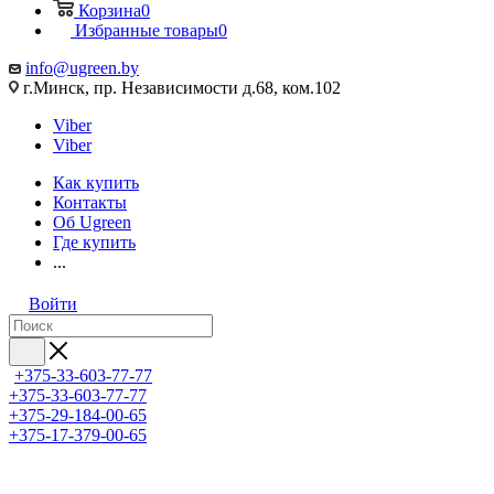
Корзина
0
Избранные товары
0
info@ugreen.by
г.Минск, пр. Независимости д.68, ком.102
Viber
Viber
Как купить
Контакты
Об Ugreen
Где купить
...
Войти
+375-33-603-77-77
+375-33-603-77-77
+375-29-184-00-65
+375-17-379-00-65