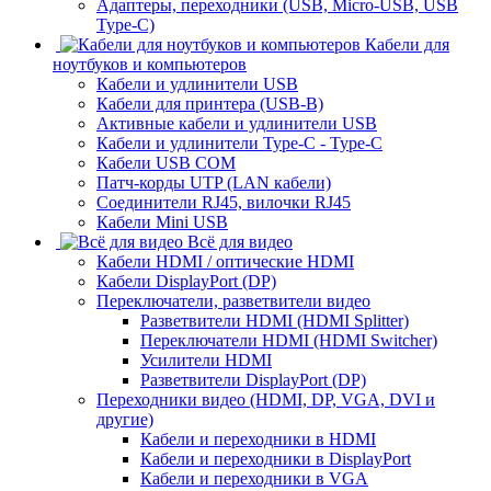
Адаптеры, переходники (USB, Micro-USB, USB
Type-C)
Кабели для
ноутбуков и компьютеров
Кабели и удлинители USB
Кабели для принтера (USB-B)
Активные кабели и удлинители USB
Кабели и удлинители Type-C - Type-C
Кабели USB COM
Патч-корды UTP (LAN кабели)
Соединители RJ45, вилочки RJ45
Кабели Mini USB
Всё для видео
Кабели HDMI / оптические HDMI
Кабели DisplayPort (DP)
Переключатели, разветвители видео
Разветвители HDMI (HDMI Splitter)
Переключатели HDMI (HDMI Switcher)
Усилители HDMI
Разветвители DisplayPort (DP)
Переходники видео (HDMI, DP, VGA, DVI и
другие)
Кабели и переходники в HDMI
Кабели и переходники в DisplayPort
Кабели и переходники в VGA