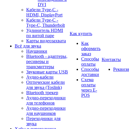
DVI
Кабели Type-C -
HDMI, DisplayPort
Кабели Type-C -
Type-C, Thunderbolt
Удлинитель HDMI
Как купить
по витой паре
Карты видеозахвата
Как
Всё для звука
оформить
Наушники
заказ
Bluetooth - адаптеры,
Способы
Контакты
ресиверы и
оплаты
трансмиттеры
Способы
Реквиз
Звуковые карты USB
доставки
Аудио-кабели
Схема
Оптические кабели
оплаты
для звука (Toslink)
через E-
Bluetooth трекер
POS
Аудио-переходники
для телефонов
Аудио-переходники
для наушников
Переходники для
звука
Хабы и переходники