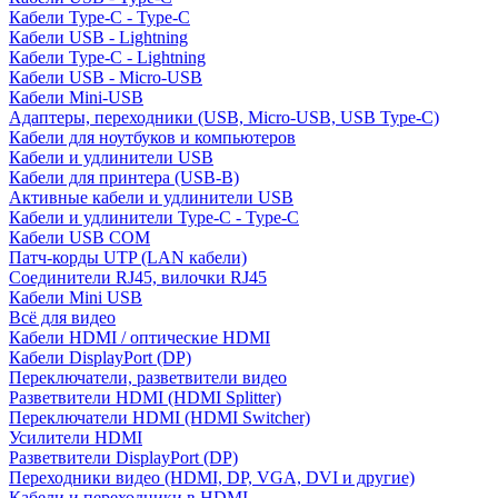
Кабели Type-C - Type-C
Кабели USB - Lightning
Кабели Type-C - Lightning
Кабели USB - Micro-USB
Кабели Mini-USB
Адаптеры, переходники (USB, Micro-USB, USB Type-C)
Кабели для ноутбуков и компьютеров
Кабели и удлинители USB
Кабели для принтера (USB-B)
Активные кабели и удлинители USB
Кабели и удлинители Type-C - Type-C
Кабели USB COM
Патч-корды UTP (LAN кабели)
Соединители RJ45, вилочки RJ45
Кабели Mini USB
Всё для видео
Кабели HDMI / оптические HDMI
Кабели DisplayPort (DP)
Переключатели, разветвители видео
Разветвители HDMI (HDMI Splitter)
Переключатели HDMI (HDMI Switcher)
Усилители HDMI
Разветвители DisplayPort (DP)
Переходники видео (HDMI, DP, VGA, DVI и другие)
Кабели и переходники в HDMI