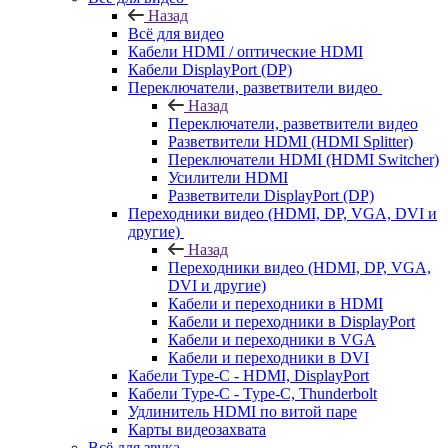
Назад
Всё для видео
Кабели HDMI / оптические HDMI
Кабели DisplayPort (DP)
Переключатели, разветвители видео
Назад
Переключатели, разветвители видео
Разветвители HDMI (HDMI Splitter)
Переключатели HDMI (HDMI Switcher)
Усилители HDMI
Разветвители DisplayPort (DP)
Переходники видео (HDMI, DP, VGA, DVI и
другие)
Назад
Переходники видео (HDMI, DP, VGA,
DVI и другие)
Кабели и переходники в HDMI
Кабели и переходники в DisplayPort
Кабели и переходники в VGA
Кабели и переходники в DVI
Кабели Type-C - HDMI, DisplayPort
Кабели Type-C - Type-C, Thunderbolt
Удлинитель HDMI по витой паре
Карты видеозахвата
Всё для звука