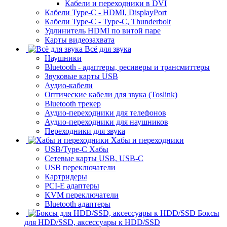
Кабели и переходники в DVI
Кабели Type-C - HDMI, DisplayPort
Кабели Type-C - Type-C, Thunderbolt
Удлинитель HDMI по витой паре
Карты видеозахвата
Всё для звука
Наушники
Bluetooth - адаптеры, ресиверы и трансмиттеры
Звуковые карты USB
Аудио-кабели
Оптические кабели для звука (Toslink)
Bluetooth трекер
Аудио-переходники для телефонов
Аудио-переходники для наушников
Переходники для звука
Хабы и переходники
USB/Type-C Хабы
Сетевые карты USB, USB-C
USB переключатели
Картридеры
PCI-E адаптеры
KVM переключатели
Bluetooth адаптеры
Боксы
для HDD/SSD, аксессуары к HDD/SSD