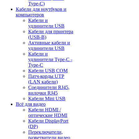
Type-C)
Кабели для ноутбуков и
компьютеров
Кабели и
удлинители USB
Кабели для принтера
(USB-B)
Активные кабели и
удлинители USB
Кабели и
удлинители Type-C -
Type-C
Кабели USB COM
Патч-корды UTP
(LAN кабели)
Соединители RJ45,
вилочки RJ45
Кабели Mini USB
Всё для видео
Кабели HDMI /
оптические HDMI
Кабели DisplayPort
(DP)
Переключатели,
разветвители видео