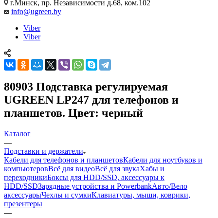
г.Минск, пр. Независимости д.68, ком.102
info@ugreen.by
Viber
Viber
80903 Подставка регулируемая
UGREEN LP247 для телефонов и
планшетов. Цвет: черный
Каталог
—
Подставки и держатели
Кабели для телефонов и планшетов
Кабели для ноутбуков и
компьютеров
Всё для видео
Всё для звука
Хабы и
переходники
Боксы для HDD/SSD, аксессуары к
HDD/SSD
Зарядные устройства и Powerbank
Авто/Вело
аксессуары
Чехлы и сумки
Клавиатуры, мыши, коврики,
презентеры
—