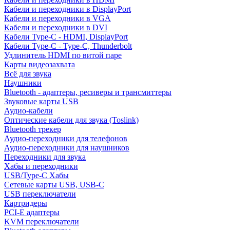
Кабели и переходники в DisplayPort
Кабели и переходники в VGA
Кабели и переходники в DVI
Кабели Type-C - HDMI, DisplayPort
Кабели Type-C - Type-C, Thunderbolt
Удлинитель HDMI по витой паре
Карты видеозахвата
Всё для звука
Наушники
Bluetooth - адаптеры, ресиверы и трансмиттеры
Звуковые карты USB
Аудио-кабели
Оптические кабели для звука (Toslink)
Bluetooth трекер
Аудио-переходники для телефонов
Аудио-переходники для наушников
Переходники для звука
Хабы и переходники
USB/Type-C Хабы
Сетевые карты USB, USB-C
USB переключатели
Картридеры
PCI-E адаптеры
KVM переключатели