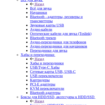
Назад
Всё для звука
Наушники
Bluetooth - адаптеры, ресиверы и
трансмиттеры
Звуковые карты USB
Аудио-кабели
Оптические кабели для звука (Toslink)
Bluetooth трекер
Аудио-переходники для телефонов
Аудио-переходники для наушников
Переходники для звука
Хабы и переходники
Назад
Хабы и переходники
USB/Type-C Хабы
Сетевые карты USB, USB-C
USB переключатели
Картридеры
PCI-E адаптеры
KVM переключатели
Bluetooth адаптеры
Боксы для HDD/SSD, аксессуары к HDD/SSD
Назад