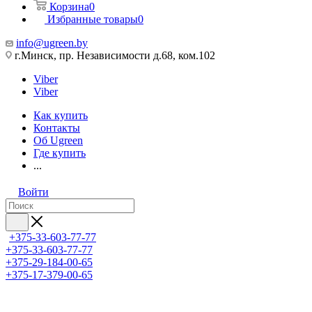
Корзина
0
Избранные товары
0
info@ugreen.by
г.Минск, пр. Независимости д.68, ком.102
Viber
Viber
Как купить
Контакты
Об Ugreen
Где купить
...
Войти
+375-33-603-77-77
+375-33-603-77-77
+375-29-184-00-65
+375-17-379-00-65