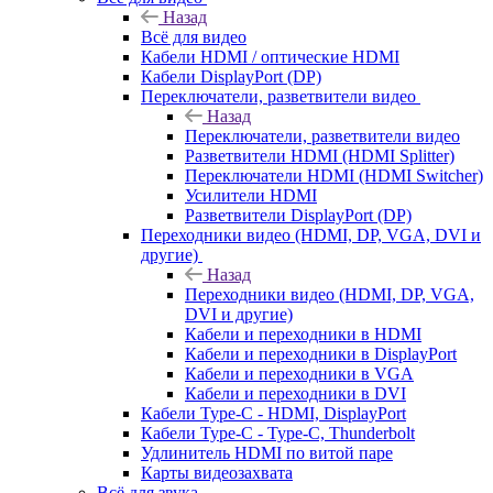
Назад
Всё для видео
Кабели HDMI / оптические HDMI
Кабели DisplayPort (DP)
Переключатели, разветвители видео
Назад
Переключатели, разветвители видео
Разветвители HDMI (HDMI Splitter)
Переключатели HDMI (HDMI Switcher)
Усилители HDMI
Разветвители DisplayPort (DP)
Переходники видео (HDMI, DP, VGA, DVI и
другие)
Назад
Переходники видео (HDMI, DP, VGA,
DVI и другие)
Кабели и переходники в HDMI
Кабели и переходники в DisplayPort
Кабели и переходники в VGA
Кабели и переходники в DVI
Кабели Type-C - HDMI, DisplayPort
Кабели Type-C - Type-C, Thunderbolt
Удлинитель HDMI по витой паре
Карты видеозахвата
Всё для звука