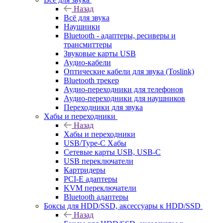
Назад
Всё для звука
Наушники
Bluetooth - адаптеры, ресиверы и
трансмиттеры
Звуковые карты USB
Аудио-кабели
Оптические кабели для звука (Toslink)
Bluetooth трекер
Аудио-переходники для телефонов
Аудио-переходники для наушников
Переходники для звука
Хабы и переходники
Назад
Хабы и переходники
USB/Type-C Хабы
Сетевые карты USB, USB-C
USB переключатели
Картридеры
PCI-E адаптеры
KVM переключатели
Bluetooth адаптеры
Боксы для HDD/SSD, аксессуары к HDD/SSD
Назад