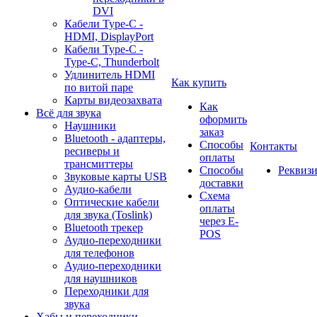
DVI
Кабели Type-C -
HDMI, DisplayPort
Кабели Type-C -
Type-C, Thunderbolt
Удлинитель HDMI
Как купить
по витой паре
Карты видеозахвата
Как
Всё для звука
оформить
Наушники
заказ
Bluetooth - адаптеры,
Способы
Контакты
ресиверы и
оплаты
трансмиттеры
Способы
Реквиз
Звуковые карты USB
доставки
Аудио-кабели
Схема
Оптические кабели
оплаты
для звука (Toslink)
через E-
Bluetooth трекер
POS
Аудио-переходники
для телефонов
Аудио-переходники
для наушников
Переходники для
звука
Хабы и переходники