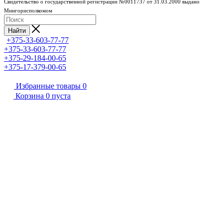
Свидетельство о государственной регистрации №0011737 от 31.03.2000 выдано
Мингорисполкомом
Найти
+375-33-603-77-77
+375-33-603-77-77
+375-29-184-00-65
+375-17-379-00-65
Избранные товары
0
Корзина
0
пуста