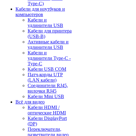
Type-C)
Кабели для ноутбуков и
компьютеров
Кабели и
удлинители USB
Кабели для принтера
(USB-B)
Активные кабели и
удлинители USB
Кабели и
удлинители Type-C -
Type-C
Кабели USB COM
Патч-корды UTP
(LAN кабели)
Соединители RJ45,
вилочки RJ45
Кабели Mini USB
Всё для видео
Кабели HDMI /
оптические HDMI
Кабели DisplayPort
(DP)
Переключатели,
разветвители видео