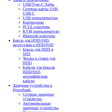
USB/Type-C Хабы
Сетевые карты USB,
USB-C
USB переключатели
Картридеры
PCI-E адаптеры
KVM переключатели
Bluetooth адаптеры
Боксы для HDD/SSD,
аксессуары к HDD/SSD
Боксы для HDD и
SSD
Чехлы и сумки для
HDD
Кабели для боксов
HDD/SSD,
интерфейсные
кабели
Зарядные устройства и
Powerbank
Сетевые зарядные
устройства
Автомобильные
зарядные устройства