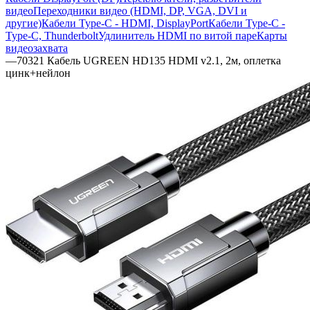
видео
Переходники видео (HDMI, DP, VGA, DVI и
другие)
Кабели Type-C - HDMI, DisplayPort
Кабели Type-C -
Type-C, Thunderbolt
Удлинитель HDMI по витой паре
Карты
видеозахвата
—
70321 Кабель UGREEN HD135 HDMI v2.1, 2м, оплетка
цинк+нейлон