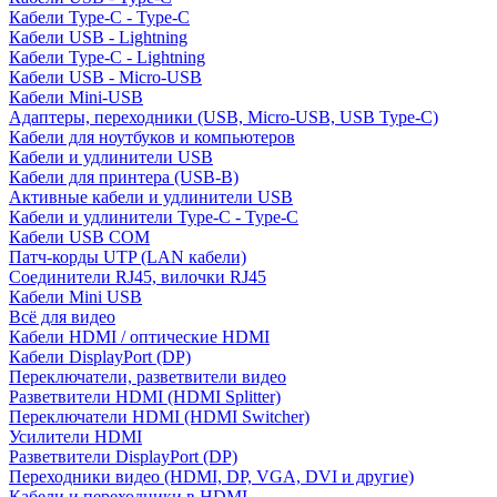
Кабели Type-C - Type-C
Кабели USB - Lightning
Кабели Type-C - Lightning
Кабели USB - Micro-USB
Кабели Mini-USB
Адаптеры, переходники (USB, Micro-USB, USB Type-C)
Кабели для ноутбуков и компьютеров
Кабели и удлинители USB
Кабели для принтера (USB-B)
Активные кабели и удлинители USB
Кабели и удлинители Type-C - Type-C
Кабели USB COM
Патч-корды UTP (LAN кабели)
Соединители RJ45, вилочки RJ45
Кабели Mini USB
Всё для видео
Кабели HDMI / оптические HDMI
Кабели DisplayPort (DP)
Переключатели, разветвители видео
Разветвители HDMI (HDMI Splitter)
Переключатели HDMI (HDMI Switcher)
Усилители HDMI
Разветвители DisplayPort (DP)
Переходники видео (HDMI, DP, VGA, DVI и другие)
Кабели и переходники в HDMI