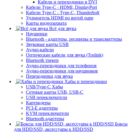
Кабели и переходники в DVI
Кабели Type-C - HDMI, DisplayPort
Кабели Type-C - Type-C, Thunderbolt
Удлинитель HDMI по витой паре
Карты видеозахвата
Всё для звука
Наушники
Bluetooth - адаптеры, ресиверы и трансмиттеры
Звуковые карты USB
Аудио-кабели
Оптические кабели для звука (Toslink)
Bluetooth трекер
Аудио-переходники для телефонов
Аудио-переходники для наушников
Переходники для звука
Хабы и переходники
USB/Type-C Хабы
Сетевые карты USB, USB-C
USB переключатели
Картридеры
PCI-E адаптеры
KVM переключатели
Bluetooth адаптеры
Боксы
для HDD/SSD, аксессуары к HDD/SSD