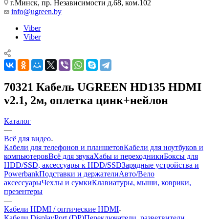
г.Минск, пр. Независимости д.68, ком.102
info@ugreen.by
Viber
Viber
70321 Кабель UGREEN HD135 HDMI
v2.1, 2м, оплетка цинк+нейлон
Каталог
—
Всё для видео
Кабели для телефонов и планшетов
Кабели для ноутбуков и
компьютеров
Всё для звука
Хабы и переходники
Боксы для
HDD/SSD, аксессуары к HDD/SSD
Зарядные устройства и
Powerbank
Подставки и держатели
Авто/Вело
аксессуары
Чехлы и сумки
Клавиатуры, мыши, коврики,
презентеры
—
Кабели HDMI / оптические HDMI
Кабели DisplayPort (DP)
Переключатели, разветвители