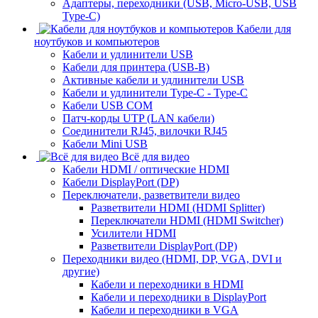
Адаптеры, переходники (USB, Micro-USB, USB
Type-C)
Кабели для
ноутбуков и компьютеров
Кабели и удлинители USB
Кабели для принтера (USB-B)
Активные кабели и удлинители USB
Кабели и удлинители Type-C - Type-C
Кабели USB COM
Патч-корды UTP (LAN кабели)
Соединители RJ45, вилочки RJ45
Кабели Mini USB
Всё для видео
Кабели HDMI / оптические HDMI
Кабели DisplayPort (DP)
Переключатели, разветвители видео
Разветвители HDMI (HDMI Splitter)
Переключатели HDMI (HDMI Switcher)
Усилители HDMI
Разветвители DisplayPort (DP)
Переходники видео (HDMI, DP, VGA, DVI и
другие)
Кабели и переходники в HDMI
Кабели и переходники в DisplayPort
Кабели и переходники в VGA