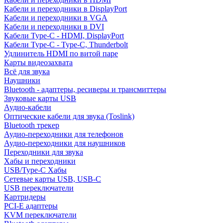
Кабели и переходники в DisplayPort
Кабели и переходники в VGA
Кабели и переходники в DVI
Кабели Type-C - HDMI, DisplayPort
Кабели Type-C - Type-C, Thunderbolt
Удлинитель HDMI по витой паре
Карты видеозахвата
Всё для звука
Наушники
Bluetooth - адаптеры, ресиверы и трансмиттеры
Звуковые карты USB
Аудио-кабели
Оптические кабели для звука (Toslink)
Bluetooth трекер
Аудио-переходники для телефонов
Аудио-переходники для наушников
Переходники для звука
Хабы и переходники
USB/Type-C Хабы
Сетевые карты USB, USB-C
USB переключатели
Картридеры
PCI-E адаптеры
KVM переключатели