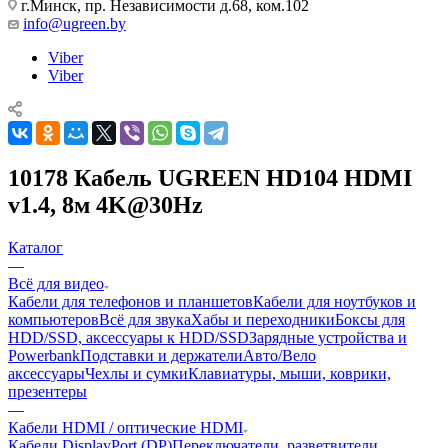
г.Минск, пр. Независимости д.68, ком.102
info@ugreen.by
Viber
Viber
10178 Кабель UGREEN HD104 HDMI
v1.4, 8м 4K@30Hz
Каталог
—
Всё для видео
Кабели для телефонов и планшетов
Кабели для ноутбуков и
компьютеров
Всё для звука
Хабы и переходники
Боксы для
HDD/SSD, аксессуары к HDD/SSD
Зарядные устройства и
Powerbank
Подставки и держатели
Авто/Вело
аксессуары
Чехлы и сумки
Клавиатуры, мыши, коврики,
презентеры
—
Кабели HDMI / оптические HDMI
Кабели DisplayPort (DP)
Переключатели, разветвители