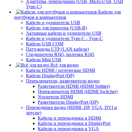
Адаптеры, переходники (USB, Micro-USB, USB
Type-C)
Кабели для
ноутбуков и компьютеров
Кабели и удлинители USB
Кабели для принтера (USB-B)
Активные кабели и удлинители USB
Кабели и удлинители Type-C - Type-C
Кабели USB COM
Патч-корды UTP (LAN кабели)
Соединители RJ45, вилочки RJ45
Кабели Mini USB
Всё для видео
Кабели HDMI / оптические HDMI
Кабели DisplayPort (DP)
Переключатели, разветвители видео
Разветвители HDMI (HDMI Splitter)
Переключатели HDMI (HDMI Switcher)
Усилители HDMI
Разветвители DisplayPort (DP)
Переходники видео (HDMI, DP, VGA, DVI и
другие)
Кабели и переходники в HDMI
Кабели и переходники в DisplayPort
Кабели и переходники в VGA