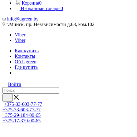
Корзина
0
Избранные товары
0
info@ugreen.by
г.Минск, пр. Независимости д.68, ком.102
Viber
Viber
Как купить
Контакты
Об Ugreen
Где купить
...
Войти
+375-33-603-77-77
+375-33-603-77-77
+375-29-184-00-65
+375-17-379-00-65