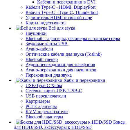
Кабели и переходники в DVI
Кабели Type-C - HDMI, DisplayPort
Кабели Type-C - Type-C, Thunderbolt
Удлинитель HDMI по витой паре
Карты видеозахвата
Всё для звука
Наушники
Bluetooth - адаптеры, ресиверы и трансмиттеры
Звуковые карты USB
Аудио-кабели
Оптические кабели для звука (Toslink)
Bluetooth трекер
Аудио-переходники для телефонов
Аудио-переходники для наушников
Переходники для звука
Хабы и переходники
USB/Type-C Хабы
Сетевые карты USB, USB-C
USB переключатели
Картридеры
PCI-E адаптеры
KVM переключатели
Bluetooth адаптеры
Боксы
для HDD/SSD, аксессуары к HDD/SSD