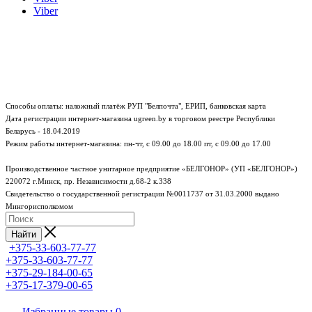
Viber
Способы оплаты: наложный платёж РУП "Белпочта", ЕРИП, банковская карта
Дата регистрации интернет-магазина ugreen.by в торговом реестре Республики
Беларусь - 18.04.2019
Режим работы интернет-магазина:
пн-чт, с 09.00 до 18.00
пт, с 09.00 до 17.00
Производственное частное унитарное предприятие «БЕЛГОНОР» (УП «БЕЛГОНОР»)
220072 г.Минск, пр. Независимости д.68-2 к.338
Свидетельство о государственной регистрации №0011737 от 31.03.2000 выдано
Мингорисполкомом
Найти
+375-33-603-77-77
+375-33-603-77-77
+375-29-184-00-65
+375-17-379-00-65
Избранные товары
0