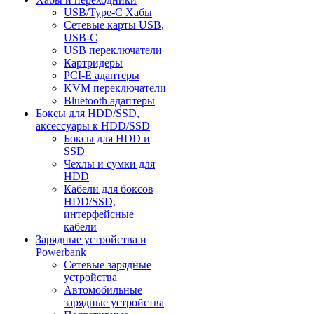
USB/Type-C Хабы
Сетевые карты USB,
USB-C
USB переключатели
Картридеры
PCI-E адаптеры
KVM переключатели
Bluetooth адаптеры
Боксы для HDD/SSD,
аксессуары к HDD/SSD
Боксы для HDD и
SSD
Чехлы и сумки для
HDD
Кабели для боксов
HDD/SSD,
интерфейсные
кабели
Зарядные устройства и
Powerbank
Сетевые зарядные
устройства
Автомобильные
зарядные устройства