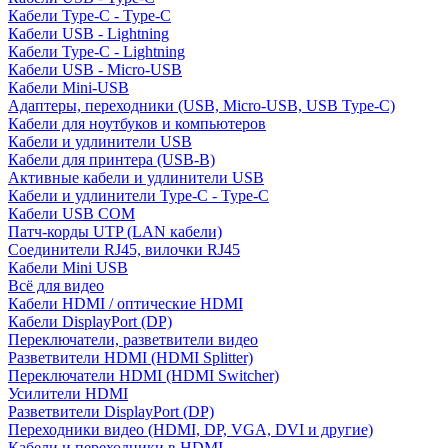
Кабели Type-C - Type-C
Кабели USB - Lightning
Кабели Type-C - Lightning
Кабели USB - Micro-USB
Кабели Mini-USB
Адаптеры, переходники (USB, Micro-USB, USB Type-C)
Кабели для ноутбуков и компьютеров
Кабели и удлинители USB
Кабели для принтера (USB-B)
Активные кабели и удлинители USB
Кабели и удлинители Type-C - Type-C
Кабели USB COM
Патч-корды UTP (LAN кабели)
Соединители RJ45, вилочки RJ45
Кабели Mini USB
Всё для видео
Кабели HDMI / оптические HDMI
Кабели DisplayPort (DP)
Переключатели, разветвители видео
Разветвители HDMI (HDMI Splitter)
Переключатели HDMI (HDMI Switcher)
Усилители HDMI
Разветвители DisplayPort (DP)
Переходники видео (HDMI, DP, VGA, DVI и другие)
Кабели и переходники в HDMI