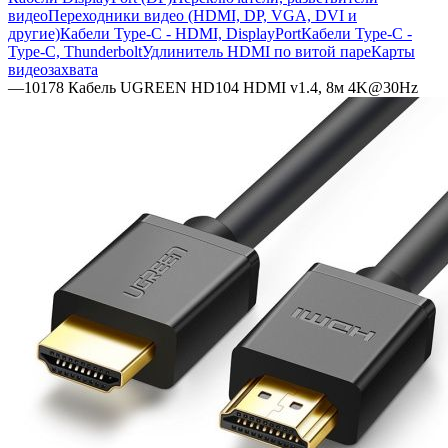
видео
Переходники видео (HDMI, DP, VGA, DVI и
другие)
Кабели Type-C - HDMI, DisplayPort
Кабели Type-C -
Type-C, Thunderbolt
Удлинитель HDMI по витой паре
Карты
видеозахвата
—
10178 Кабель UGREEN HD104 HDMI v1.4, 8м 4K@30Hz