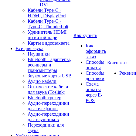
DVI
Кабели Type-C -
HDMI, DisplayPort
Кабели Type-C -
Type-C, Thunderbolt
Удлинитель HDMI
Как купить
по витой паре
Карты видеозахвата
Как
Всё для звука
оформить
Наушники
заказ
Bluetooth - адаптеры,
Способы
Контакты
ресиверы и
оплаты
трансмиттеры
Способы
Реквиз
Звуковые карты USB
доставки
Аудио-кабели
Схема
Оптические кабели
оплаты
для звука (Toslink)
через E-
Bluetooth трекер
POS
Аудио-переходники
для телефонов
Аудио-переходники
для наушников
Переходники для
звука
Хабы и переходники