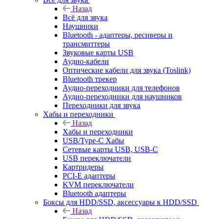
Назад
Всё для звука
Наушники
Bluetooth - адаптеры, ресиверы и
трансмиттеры
Звуковые карты USB
Аудио-кабели
Оптические кабели для звука (Toslink)
Bluetooth трекер
Аудио-переходники для телефонов
Аудио-переходники для наушников
Переходники для звука
Хабы и переходники
Назад
Хабы и переходники
USB/Type-C Хабы
Сетевые карты USB, USB-C
USB переключатели
Картридеры
PCI-E адаптеры
KVM переключатели
Bluetooth адаптеры
Боксы для HDD/SSD, аксессуары к HDD/SSD
Назад