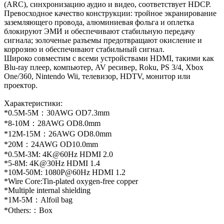
(ARC), синхронизацию аудио и видео, соответствует HDCP.
Превосходное качество конструкции: тройное экранирование
заземляющего провода, алюминиевая фольга и оплетка
блокируют ЭМИ и обеспечивают стабильную передачу
сигнала; золоченые разъемы предотвращают окисление и
коррозию и обеспечивают стабильный сигнал.
Широко совместим с всеми устройствами HDMI, такими как
Blu-ray плеер, компьютер, AV ресивер, Roku, PS 3/4, Xbox
One/360, Nintendo Wii, телевизор, HDTV, монитор или
проектор.
Характеристики:
*0.5M-5M：30AWG OD7.3mm
*8-10M：28AWG OD8.0mm
*12M-15M：26AWG OD8.0mm
*20M：24AWG OD10.0mm
*0.5M-3M: 4K@60Hz HDMI 2.0
*5-8M: 4K@30Hz HDMI 1.4
*10M-50M: 1080P@60Hz HDMI 1.2
*Wire Core:Tin-plated oxygen-free copper
*Multiple internal shielding
*1M-5M：Alfoil bag
*Others:：Box