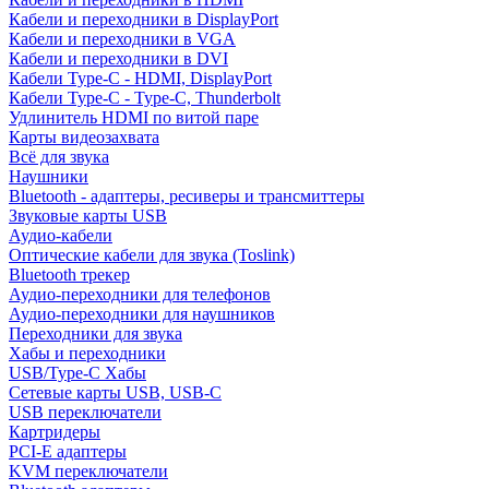
Кабели и переходники в DisplayPort
Кабели и переходники в VGA
Кабели и переходники в DVI
Кабели Type-C - HDMI, DisplayPort
Кабели Type-C - Type-C, Thunderbolt
Удлинитель HDMI по витой паре
Карты видеозахвата
Всё для звука
Наушники
Bluetooth - адаптеры, ресиверы и трансмиттеры
Звуковые карты USB
Аудио-кабели
Оптические кабели для звука (Toslink)
Bluetooth трекер
Аудио-переходники для телефонов
Аудио-переходники для наушников
Переходники для звука
Хабы и переходники
USB/Type-C Хабы
Сетевые карты USB, USB-C
USB переключатели
Картридеры
PCI-E адаптеры
KVM переключатели