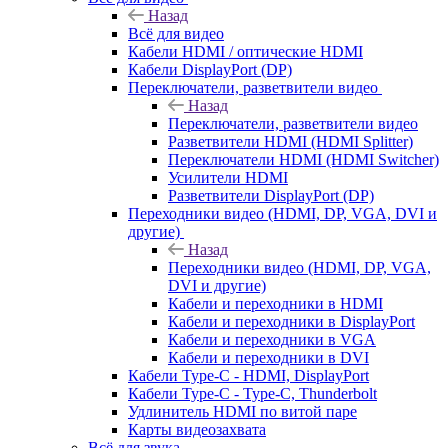
Назад
Всё для видео
Кабели HDMI / оптические HDMI
Кабели DisplayPort (DP)
Переключатели, разветвители видео
Назад
Переключатели, разветвители видео
Разветвители HDMI (HDMI Splitter)
Переключатели HDMI (HDMI Switcher)
Усилители HDMI
Разветвители DisplayPort (DP)
Переходники видео (HDMI, DP, VGA, DVI и
другие)
Назад
Переходники видео (HDMI, DP, VGA,
DVI и другие)
Кабели и переходники в HDMI
Кабели и переходники в DisplayPort
Кабели и переходники в VGA
Кабели и переходники в DVI
Кабели Type-C - HDMI, DisplayPort
Кабели Type-C - Type-C, Thunderbolt
Удлинитель HDMI по витой паре
Карты видеозахвата
Всё для звука