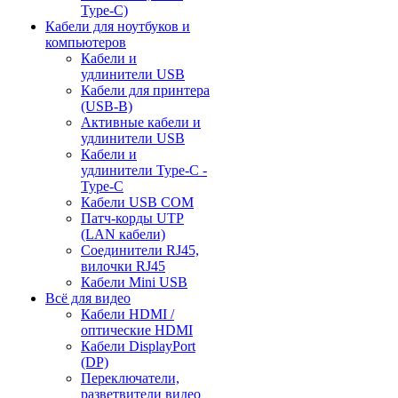
Type-C)
Кабели для ноутбуков и
компьютеров
Кабели и
удлинители USB
Кабели для принтера
(USB-B)
Активные кабели и
удлинители USB
Кабели и
удлинители Type-C -
Type-C
Кабели USB COM
Патч-корды UTP
(LAN кабели)
Соединители RJ45,
вилочки RJ45
Кабели Mini USB
Всё для видео
Кабели HDMI /
оптические HDMI
Кабели DisplayPort
(DP)
Переключатели,
разветвители видео