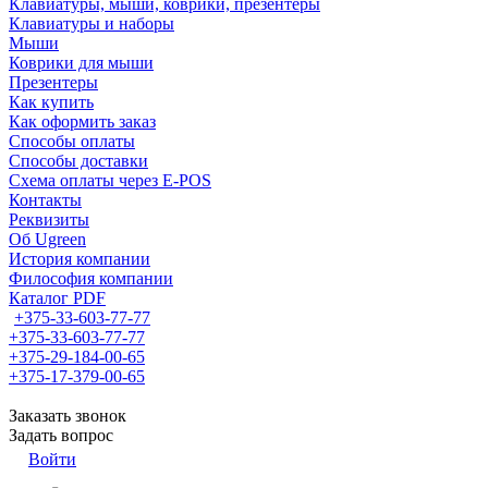
Клавиатуры, мыши, коврики, презентеры
Клавиатуры и наборы
Мыши
Коврики для мыши
Презентеры
Как купить
Как оформить заказ
Способы оплаты
Способы доставки
Схема оплаты через E-POS
Контакты
Реквизиты
Об Ugreen
История компании
Философия компании
Каталог PDF
+375-33-603-77-77
+375-33-603-77-77
+375-29-184-00-65
+375-17-379-00-65
Заказать звонок
Задать вопрос
Войти