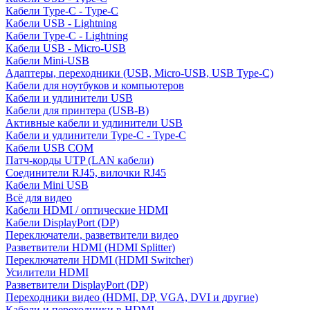
Кабели Type-C - Type-C
Кабели USB - Lightning
Кабели Type-C - Lightning
Кабели USB - Micro-USB
Кабели Mini-USB
Адаптеры, переходники (USB, Micro-USB, USB Type-C)
Кабели для ноутбуков и компьютеров
Кабели и удлинители USB
Кабели для принтера (USB-B)
Активные кабели и удлинители USB
Кабели и удлинители Type-C - Type-C
Кабели USB COM
Патч-корды UTP (LAN кабели)
Соединители RJ45, вилочки RJ45
Кабели Mini USB
Всё для видео
Кабели HDMI / оптические HDMI
Кабели DisplayPort (DP)
Переключатели, разветвители видео
Разветвители HDMI (HDMI Splitter)
Переключатели HDMI (HDMI Switcher)
Усилители HDMI
Разветвители DisplayPort (DP)
Переходники видео (HDMI, DP, VGA, DVI и другие)
Кабели и переходники в HDMI