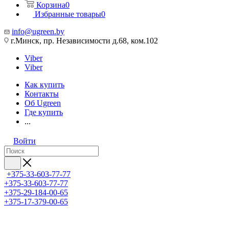
Корзина
0
Избранные товары
0
info@ugreen.by
г.Минск, пр. Независимости д.68, ком.102
Viber
Viber
Как купить
Контакты
Об Ugreen
Где купить
...
Войти
+375-33-603-77-77
+375-33-603-77-77
+375-29-184-00-65
+375-17-379-00-65