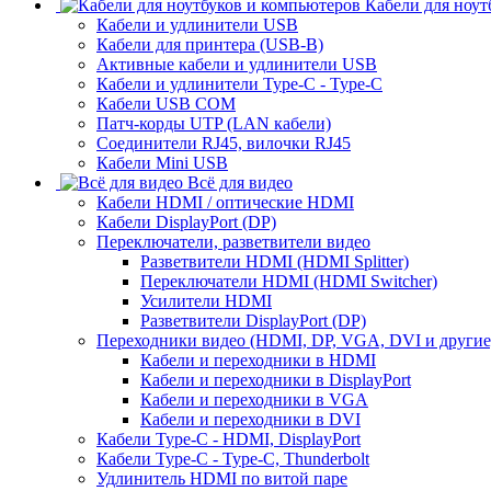
Кабели для ноут
Кабели и удлинители USB
Кабели для принтера (USB-B)
Активные кабели и удлинители USB
Кабели и удлинители Type-C - Type-C
Кабели USB COM
Патч-корды UTP (LAN кабели)
Соединители RJ45, вилочки RJ45
Кабели Mini USB
Всё для видео
Кабели HDMI / оптические HDMI
Кабели DisplayPort (DP)
Переключатели, разветвители видео
Разветвители HDMI (HDMI Splitter)
Переключатели HDMI (HDMI Switcher)
Усилители HDMI
Разветвители DisplayPort (DP)
Переходники видео (HDMI, DP, VGA, DVI и другие
Кабели и переходники в HDMI
Кабели и переходники в DisplayPort
Кабели и переходники в VGA
Кабели и переходники в DVI
Кабели Type-C - HDMI, DisplayPort
Кабели Type-C - Type-C, Thunderbolt
Удлинитель HDMI по витой паре