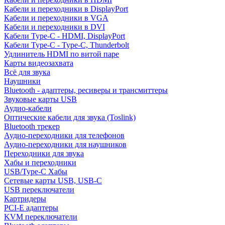
Кабели и переходники в DisplayPort
Кабели и переходники в VGA
Кабели и переходники в DVI
Кабели Type-C - HDMI, DisplayPort
Кабели Type-C - Type-C, Thunderbolt
Удлинитель HDMI по витой паре
Карты видеозахвата
Всё для звука
Наушники
Bluetooth - адаптеры, ресиверы и трансмиттеры
Звуковые карты USB
Аудио-кабели
Оптические кабели для звука (Toslink)
Bluetooth трекер
Аудио-переходники для телефонов
Аудио-переходники для наушников
Переходники для звука
Хабы и переходники
USB/Type-C Хабы
Сетевые карты USB, USB-C
USB переключатели
Картридеры
PCI-E адаптеры
KVM переключатели