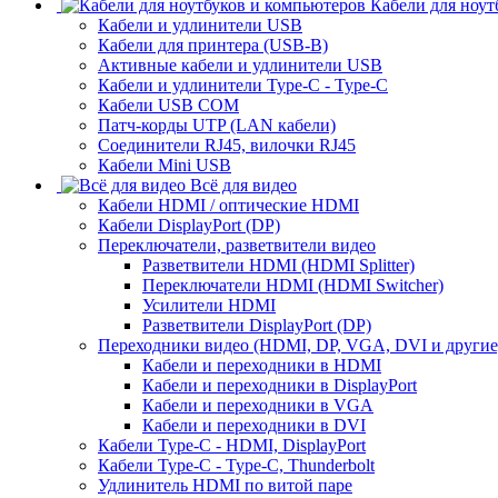
Кабели для ноут
Кабели и удлинители USB
Кабели для принтера (USB-B)
Активные кабели и удлинители USB
Кабели и удлинители Type-C - Type-C
Кабели USB COM
Патч-корды UTP (LAN кабели)
Соединители RJ45, вилочки RJ45
Кабели Mini USB
Всё для видео
Кабели HDMI / оптические HDMI
Кабели DisplayPort (DP)
Переключатели, разветвители видео
Разветвители HDMI (HDMI Splitter)
Переключатели HDMI (HDMI Switcher)
Усилители HDMI
Разветвители DisplayPort (DP)
Переходники видео (HDMI, DP, VGA, DVI и другие
Кабели и переходники в HDMI
Кабели и переходники в DisplayPort
Кабели и переходники в VGA
Кабели и переходники в DVI
Кабели Type-C - HDMI, DisplayPort
Кабели Type-C - Type-C, Thunderbolt
Удлинитель HDMI по витой паре