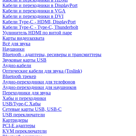
Кабели и переходники в DisplayPort
Кабели и переходники в VGA
Кабели и переходники в DVI
Кабели Type-C - HDMI, DisplayPort
Кабели Type-C - Type-C, Thunderbolt
Удлинитель HDMI по витой паре
Карты видеозахвата
Всё для звука
Наушники
Bluetooth - адаптеры, ресиверы и трансмиттеры
Звуковые карты USB
Аудио-кабели
Оптические кабели для звука (Toslink)
Bluetooth трекер
Аудио-переходники для телефонов
Аудио-переходники для наушников
Переходники для звука
Хабы и переходники
USB/Type-C Хабы
Сетевые карты USB, USB-C
USB переключатели
Картридеры
PCI-E адаптеры
KVM переключатели