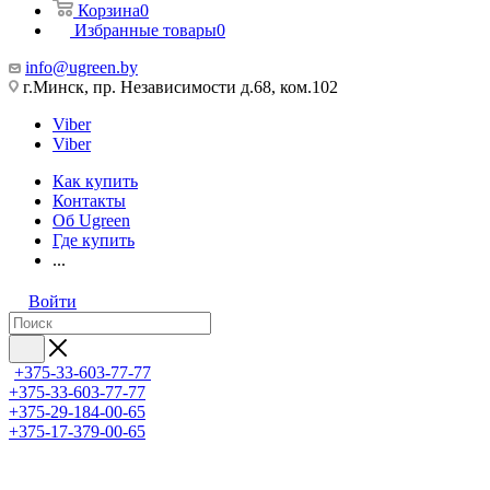
Корзина
0
Избранные товары
0
info@ugreen.by
г.Минск, пр. Независимости д.68, ком.102
Viber
Viber
Как купить
Контакты
Об Ugreen
Где купить
...
Войти
+375-33-603-77-77
+375-33-603-77-77
+375-29-184-00-65
+375-17-379-00-65