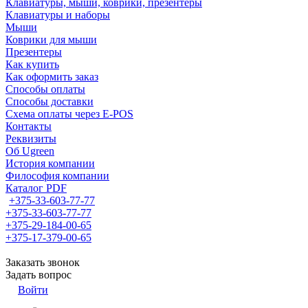
Клавиатуры, мыши, коврики, презентеры
Клавиатуры и наборы
Мыши
Коврики для мыши
Презентеры
Как купить
Как оформить заказ
Способы оплаты
Способы доставки
Схема оплаты через E-POS
Контакты
Реквизиты
Об Ugreen
История компании
Философия компании
Каталог PDF
+375-33-603-77-77
+375-33-603-77-77
+375-29-184-00-65
+375-17-379-00-65
Заказать звонок
Задать вопрос
Войти