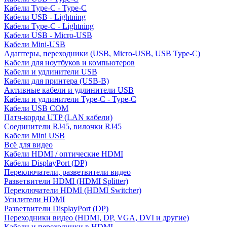
Кабели Type-C - Type-C
Кабели USB - Lightning
Кабели Type-C - Lightning
Кабели USB - Micro-USB
Кабели Mini-USB
Адаптеры, переходники (USB, Micro-USB, USB Type-C)
Кабели для ноутбуков и компьютеров
Кабели и удлинители USB
Кабели для принтера (USB-B)
Активные кабели и удлинители USB
Кабели и удлинители Type-C - Type-C
Кабели USB COM
Патч-корды UTP (LAN кабели)
Соединители RJ45, вилочки RJ45
Кабели Mini USB
Всё для видео
Кабели HDMI / оптические HDMI
Кабели DisplayPort (DP)
Переключатели, разветвители видео
Разветвители HDMI (HDMI Splitter)
Переключатели HDMI (HDMI Switcher)
Усилители HDMI
Разветвители DisplayPort (DP)
Переходники видео (HDMI, DP, VGA, DVI и другие)
Кабели и переходники в HDMI