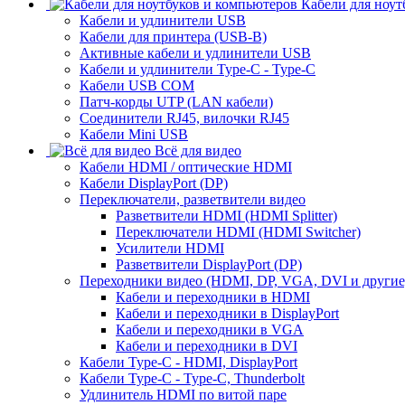
Кабели для ноут
Кабели и удлинители USB
Кабели для принтера (USB-B)
Активные кабели и удлинители USB
Кабели и удлинители Type-C - Type-C
Кабели USB COM
Патч-корды UTP (LAN кабели)
Соединители RJ45, вилочки RJ45
Кабели Mini USB
Всё для видео
Кабели HDMI / оптические HDMI
Кабели DisplayPort (DP)
Переключатели, разветвители видео
Разветвители HDMI (HDMI Splitter)
Переключатели HDMI (HDMI Switcher)
Усилители HDMI
Разветвители DisplayPort (DP)
Переходники видео (HDMI, DP, VGA, DVI и другие
Кабели и переходники в HDMI
Кабели и переходники в DisplayPort
Кабели и переходники в VGA
Кабели и переходники в DVI
Кабели Type-C - HDMI, DisplayPort
Кабели Type-C - Type-C, Thunderbolt
Удлинитель HDMI по витой паре