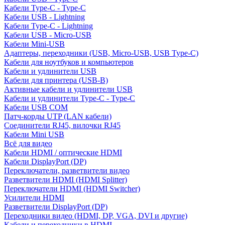
Кабели Type-C - Type-C
Кабели USB - Lightning
Кабели Type-C - Lightning
Кабели USB - Micro-USB
Кабели Mini-USB
Адаптеры, переходники (USB, Micro-USB, USB Type-C)
Кабели для ноутбуков и компьютеров
Кабели и удлинители USB
Кабели для принтера (USB-B)
Активные кабели и удлинители USB
Кабели и удлинители Type-C - Type-C
Кабели USB COM
Патч-корды UTP (LAN кабели)
Соединители RJ45, вилочки RJ45
Кабели Mini USB
Всё для видео
Кабели HDMI / оптические HDMI
Кабели DisplayPort (DP)
Переключатели, разветвители видео
Разветвители HDMI (HDMI Splitter)
Переключатели HDMI (HDMI Switcher)
Усилители HDMI
Разветвители DisplayPort (DP)
Переходники видео (HDMI, DP, VGA, DVI и другие)
Кабели и переходники в HDMI