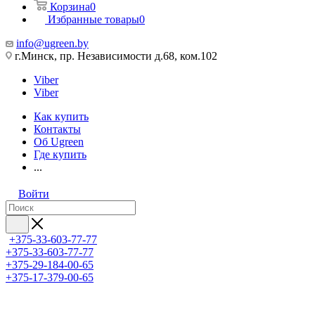
Корзина
0
Избранные товары
0
info@ugreen.by
г.Минск, пр. Независимости д.68, ком.102
Viber
Viber
Как купить
Контакты
Об Ugreen
Где купить
...
Войти
+375-33-603-77-77
+375-33-603-77-77
+375-29-184-00-65
+375-17-379-00-65