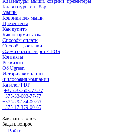
Клавиатуры, мыши, коврики, презентеры
Клавиатуры и наборы
Мыши
Коврики для мыши
Презентеры
Как купить
Как оформить заказ
Способы оплаты
Способы доставки
Схема оплаты через E-POS
Контакты
Реквизиты
Об Ugreen
История компании
Философия компании
Каталог PDF
+375-33-603-77-77
+375-33-603-77-77
+375-29-184-00-65
+375-17-379-00-65
Заказать звонок
Задать вопрос
Войти