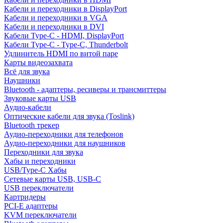
Кабели и переходники в DisplayPort
Кабели и переходники в VGA
Кабели и переходники в DVI
Кабели Type-C - HDMI, DisplayPort
Кабели Type-C - Type-C, Thunderbolt
Удлинитель HDMI по витой паре
Карты видеозахвата
Всё для звука
Наушники
Bluetooth - адаптеры, ресиверы и трансмиттеры
Звуковые карты USB
Аудио-кабели
Оптические кабели для звука (Toslink)
Bluetooth трекер
Аудио-переходники для телефонов
Аудио-переходники для наушников
Переходники для звука
Хабы и переходники
USB/Type-C Хабы
Сетевые карты USB, USB-C
USB переключатели
Картридеры
PCI-E адаптеры
KVM переключатели