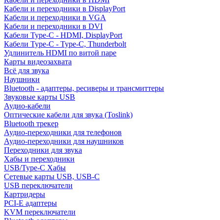
Кабели и переходники в DisplayPort
Кабели и переходники в VGA
Кабели и переходники в DVI
Кабели Type-C - HDMI, DisplayPort
Кабели Type-C - Type-C, Thunderbolt
Удлинитель HDMI по витой паре
Карты видеозахвата
Всё для звука
Наушники
Bluetooth - адаптеры, ресиверы и трансмиттеры
Звуковые карты USB
Аудио-кабели
Оптические кабели для звука (Toslink)
Bluetooth трекер
Аудио-переходники для телефонов
Аудио-переходники для наушников
Переходники для звука
Хабы и переходники
USB/Type-C Хабы
Сетевые карты USB, USB-C
USB переключатели
Картридеры
PCI-E адаптеры
KVM переключатели