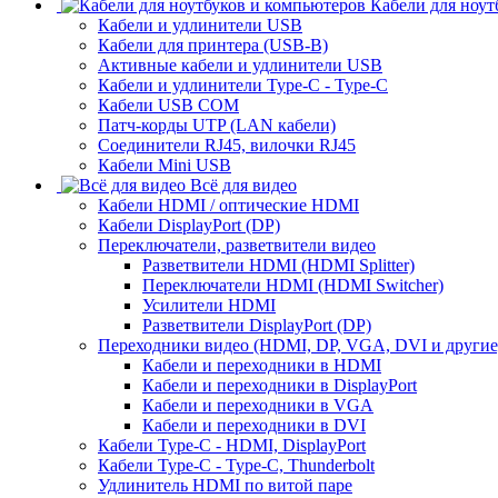
Кабели для ноут
Кабели и удлинители USB
Кабели для принтера (USB-B)
Активные кабели и удлинители USB
Кабели и удлинители Type-C - Type-C
Кабели USB COM
Патч-корды UTP (LAN кабели)
Соединители RJ45, вилочки RJ45
Кабели Mini USB
Всё для видео
Кабели HDMI / оптические HDMI
Кабели DisplayPort (DP)
Переключатели, разветвители видео
Разветвители HDMI (HDMI Splitter)
Переключатели HDMI (HDMI Switcher)
Усилители HDMI
Разветвители DisplayPort (DP)
Переходники видео (HDMI, DP, VGA, DVI и другие
Кабели и переходники в HDMI
Кабели и переходники в DisplayPort
Кабели и переходники в VGA
Кабели и переходники в DVI
Кабели Type-C - HDMI, DisplayPort
Кабели Type-C - Type-C, Thunderbolt
Удлинитель HDMI по витой паре