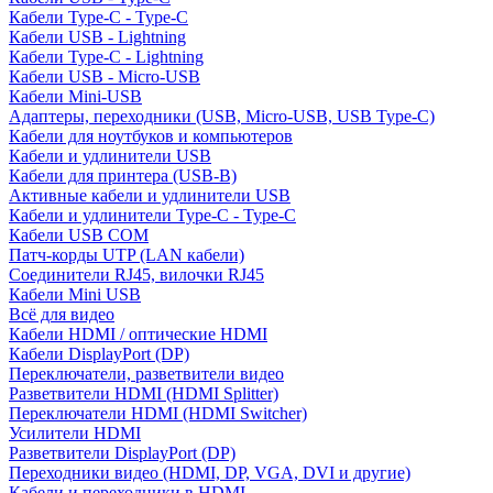
Кабели Type-C - Type-C
Кабели USB - Lightning
Кабели Type-C - Lightning
Кабели USB - Micro-USB
Кабели Mini-USB
Адаптеры, переходники (USB, Micro-USB, USB Type-C)
Кабели для ноутбуков и компьютеров
Кабели и удлинители USB
Кабели для принтера (USB-B)
Активные кабели и удлинители USB
Кабели и удлинители Type-C - Type-C
Кабели USB COM
Патч-корды UTP (LAN кабели)
Соединители RJ45, вилочки RJ45
Кабели Mini USB
Всё для видео
Кабели HDMI / оптические HDMI
Кабели DisplayPort (DP)
Переключатели, разветвители видео
Разветвители HDMI (HDMI Splitter)
Переключатели HDMI (HDMI Switcher)
Усилители HDMI
Разветвители DisplayPort (DP)
Переходники видео (HDMI, DP, VGA, DVI и другие)
Кабели и переходники в HDMI