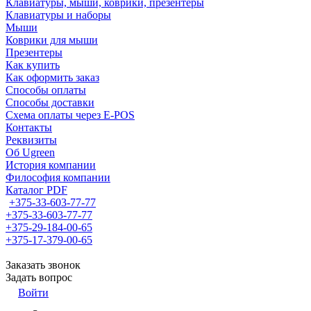
Клавиатуры, мыши, коврики, презентеры
Клавиатуры и наборы
Мыши
Коврики для мыши
Презентеры
Как купить
Как оформить заказ
Способы оплаты
Способы доставки
Схема оплаты через E-POS
Контакты
Реквизиты
Об Ugreen
История компании
Философия компании
Каталог PDF
+375-33-603-77-77
+375-33-603-77-77
+375-29-184-00-65
+375-17-379-00-65
Заказать звонок
Задать вопрос
Войти