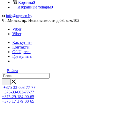
Корзина
0
Избранные товары
0
info@ugreen.by
г.Минск, пр. Независимости д.68, ком.102
Viber
Viber
Как купить
Контакты
Об Ugreen
Где купить
...
Войти
+375-33-603-77-77
+375-33-603-77-77
+375-29-184-00-65
+375-17-379-00-65