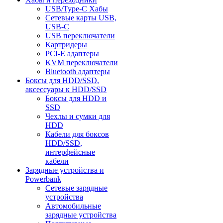
USB/Type-C Хабы
Сетевые карты USB,
USB-C
USB переключатели
Картридеры
PCI-E адаптеры
KVM переключатели
Bluetooth адаптеры
Боксы для HDD/SSD,
аксессуары к HDD/SSD
Боксы для HDD и
SSD
Чехлы и сумки для
HDD
Кабели для боксов
HDD/SSD,
интерфейсные
кабели
Зарядные устройства и
Powerbank
Сетевые зарядные
устройства
Автомобильные
зарядные устройства