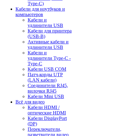
Type-C)
Кабели для ноутбуков и
компьютеров
Кабели и
удлинители USB
Кабели для принтера
(USB-B)
Активные кабели и
удлинители USB
Кабели и
удлинители Type-C -
Type-C
Кабели USB COM
Патч-корды UTP
(LAN кабели)
Соединители RJ45,
вилочки RJ45
Кабели Mini USB
Всё для видео
Кабели HDMI /
оптические HDMI
Кабели DisplayPort
(DP)
Переключатели,
разветвители видео