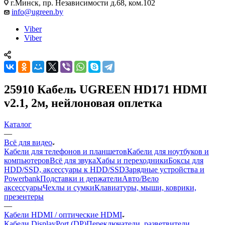
г.Минск, пр. Независимости д.68, ком.102
info@ugreen.by
Viber
Viber
25910 Кабель UGREEN HD171 HDMI
v2.1, 2м, нейлоновая оплетка
Каталог
—
Всё для видео
Кабели для телефонов и планшетов
Кабели для ноутбуков и
компьютеров
Всё для звука
Хабы и переходники
Боксы для
HDD/SSD, аксессуары к HDD/SSD
Зарядные устройства и
Powerbank
Подставки и держатели
Авто/Вело
аксессуары
Чехлы и сумки
Клавиатуры, мыши, коврики,
презентеры
—
Кабели HDMI / оптические HDMI
Кабели DisplayPort (DP)
Переключатели, разветвители