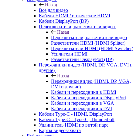
Назад
Всё для видео
Кабели HDMI / оптические HDMI
Кабели DisplayPort (DP)
Переключатели, разветвители видео
Назад
Переключатели, разветвители видео
Разветвители HDMI (HDMI Splitter)
Переключатели HDMI (HDMI Switcher)
Усилители HDMI
Разветвители DisplayPort (DP)
Переходники видео (HDMI, DP, VGA, DVI и
другие)
Назад
Переходники видео (HDMI, DP, VGA,
DVI и другие)
Кабели и переходники в HDMI
Кабели и переходники в DisplayPort
Кабели и переходники в VGA
Кабели и переходники в DVI
Кабели Type-C - HDMI, DisplayPort
Кабели Type-C - Type-C, Thunderbolt
Удлинитель HDMI по витой паре
Карты видеозахвата
Всё для звука