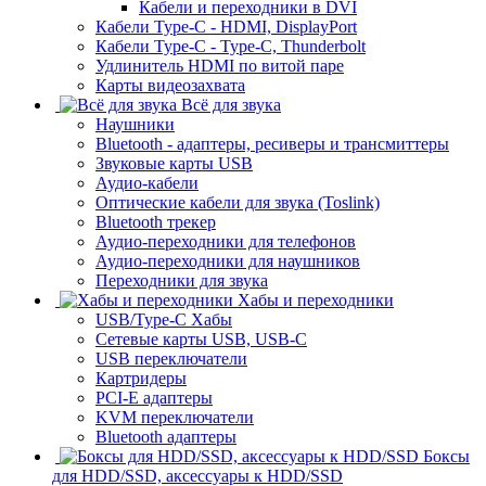
Кабели и переходники в DVI
Кабели Type-C - HDMI, DisplayPort
Кабели Type-C - Type-C, Thunderbolt
Удлинитель HDMI по витой паре
Карты видеозахвата
Всё для звука
Наушники
Bluetooth - адаптеры, ресиверы и трансмиттеры
Звуковые карты USB
Аудио-кабели
Оптические кабели для звука (Toslink)
Bluetooth трекер
Аудио-переходники для телефонов
Аудио-переходники для наушников
Переходники для звука
Хабы и переходники
USB/Type-C Хабы
Сетевые карты USB, USB-C
USB переключатели
Картридеры
PCI-E адаптеры
KVM переключатели
Bluetooth адаптеры
Боксы
для HDD/SSD, аксессуары к HDD/SSD