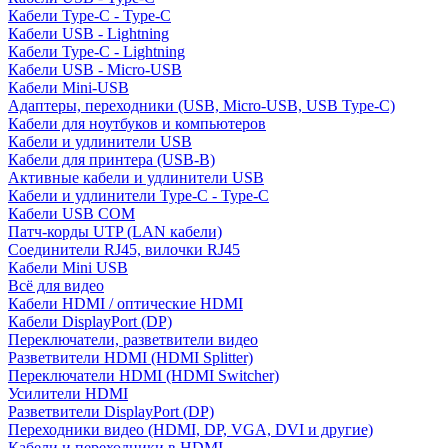
Кабели Type-C - Type-C
Кабели USB - Lightning
Кабели Type-C - Lightning
Кабели USB - Micro-USB
Кабели Mini-USB
Адаптеры, переходники (USB, Micro-USB, USB Type-C)
Кабели для ноутбуков и компьютеров
Кабели и удлинители USB
Кабели для принтера (USB-B)
Активные кабели и удлинители USB
Кабели и удлинители Type-C - Type-C
Кабели USB COM
Патч-корды UTP (LAN кабели)
Соединители RJ45, вилочки RJ45
Кабели Mini USB
Всё для видео
Кабели HDMI / оптические HDMI
Кабели DisplayPort (DP)
Переключатели, разветвители видео
Разветвители HDMI (HDMI Splitter)
Переключатели HDMI (HDMI Switcher)
Усилители HDMI
Разветвители DisplayPort (DP)
Переходники видео (HDMI, DP, VGA, DVI и другие)
Кабели и переходники в HDMI