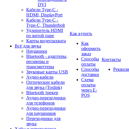
DVI
Кабели Type-C -
HDMI, DisplayPort
Кабели Type-C -
Type-C, Thunderbolt
Удлинитель HDMI
Как купить
по витой паре
Карты видеозахвата
Как
Всё для звука
оформить
Наушники
заказ
Bluetooth - адаптеры,
Способы
Контакты
ресиверы и
оплаты
трансмиттеры
Способы
Реквиз
Звуковые карты USB
доставки
Аудио-кабели
Схема
Оптические кабели
оплаты
для звука (Toslink)
через E-
Bluetooth трекер
POS
Аудио-переходники
для телефонов
Аудио-переходники
для наушников
Переходники для
звука
Хабы и переходники