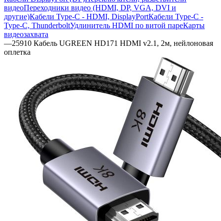
видео
Переходники видео (HDMI, DP, VGA, DVI и
другие)
Кабели Type-C - HDMI, DisplayPort
Кабели Type-C -
Type-C, Thunderbolt
Удлинитель HDMI по витой паре
Карты
видеозахвата
—
25910 Кабель UGREEN HD171 HDMI v2.1, 2м, нейлоновая
оплетка