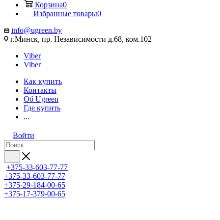
Корзина
0
Избранные товары
0
info@ugreen.by
г.Минск, пр. Независимости д.68, ком.102
Viber
Viber
Как купить
Контакты
Об Ugreen
Где купить
...
Войти
+375-33-603-77-77
+375-33-603-77-77
+375-29-184-00-65
+375-17-379-00-65