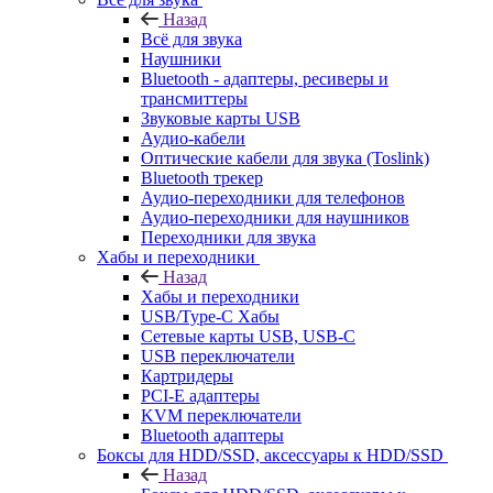
Назад
Всё для звука
Наушники
Bluetooth - адаптеры, ресиверы и
трансмиттеры
Звуковые карты USB
Аудио-кабели
Оптические кабели для звука (Toslink)
Bluetooth трекер
Аудио-переходники для телефонов
Аудио-переходники для наушников
Переходники для звука
Хабы и переходники
Назад
Хабы и переходники
USB/Type-C Хабы
Сетевые карты USB, USB-C
USB переключатели
Картридеры
PCI-E адаптеры
KVM переключатели
Bluetooth адаптеры
Боксы для HDD/SSD, аксессуары к HDD/SSD
Назад