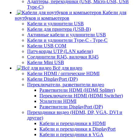
Адаптеры, переходники (USB, Micro-USB, USB
Type-C)
Кабели для
ноутбуков и компьютеров
Кабели и удлинители USB
Кабели для принтера (USB-B)
Активные кабели и удлинители USB
Кабели и удлинители Type-C - Type-C
Кабели USB COM
Патч-корды UTP (LAN кабели)
Соединители RJ45, вилочки RJ45
Кабели Mini USB
Всё для видео
Кабели HDMI / оптические HDMI
Кабели DisplayPort (DP)
Переключатели, разветвители видео
Разветвители HDMI (HDMI Splitter)
Переключатели HDMI (HDMI Switcher)
Усилители HDMI
Разветвители DisplayPort (DP)
Переходники видео (HDMI, DP, VGA, DVI и
другие)
Кабели и переходники в HDMI
Кабели и переходники в DisplayPort
Кабели и переходники в VGA