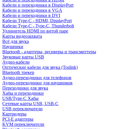
Кабели и переходники в DisplayPort
Кабели и переходники в VGA
Кабели и переходники в DVI
Кабели Type-C - HDMI, DisplayPort
Кабели Type-C - Type-C, Thunderbolt
Удлинитель HDMI по витой паре
Карты видеозахвата
Всё для звука
Наушники
Bluetooth - адаптеры, ресиверы и трансмиттеры
Звуковые карты USB
Аудио-кабели
Оптические кабели для звука (Toslink)
Bluetooth трекер
Аудио-переходники для телефонов
Аудио-переходники для наушников
Переходники для звука
Хабы и переходники
USB/Type-C Хабы
Сетевые карты USB, USB-C
USB переключатели
Картридеры
PCI-E адаптеры
KVM переключатели