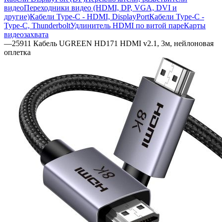
видео
Переходники видео (HDMI, DP, VGA, DVI и
другие)
Кабели Type-C - HDMI, DisplayPort
Кабели Type-C -
Type-C, Thunderbolt
Удлинитель HDMI по витой паре
Карты
видеозахвата
—
25911 Кабель UGREEN HD171 HDMI v2.1, 3м, нейлоновая
оплетка