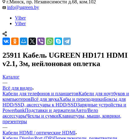
г.Минск, пр. Независимости д.68, ком.102
info@ugreen.by
Viber
Viber
25911 Кабель UGREEN HD171 HDMI
v2.1, 3м, нейлоновая оплетка
Каталог
—
Всё для видео
Кабели для телефонов и планшетов
Кабели для ноутбуков и
компьютеров
Всё для звука
Хабы и переходники
Боксы для
HDD/SSD, аксессуары к HDD/SSD
Зарядные устройства и
Powerbank
Подставки и держатели
Авто/Вело
аксессуары
Чехлы и сумки
Клавиатуры, мыши, коврики,
презентеры
—
Кабели HDMI / оптические HDMI
Кабели DisplayPort (DP)
Переключатели, разветвители