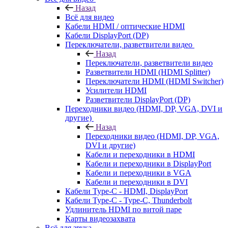
Назад
Всё для видео
Кабели HDMI / оптические HDMI
Кабели DisplayPort (DP)
Переключатели, разветвители видео
Назад
Переключатели, разветвители видео
Разветвители HDMI (HDMI Splitter)
Переключатели HDMI (HDMI Switcher)
Усилители HDMI
Разветвители DisplayPort (DP)
Переходники видео (HDMI, DP, VGA, DVI и
другие)
Назад
Переходники видео (HDMI, DP, VGA,
DVI и другие)
Кабели и переходники в HDMI
Кабели и переходники в DisplayPort
Кабели и переходники в VGA
Кабели и переходники в DVI
Кабели Type-C - HDMI, DisplayPort
Кабели Type-C - Type-C, Thunderbolt
Удлинитель HDMI по витой паре
Карты видеозахвата
Всё для звука