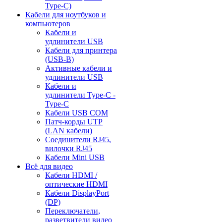
Type-C)
Кабели для ноутбуков и
компьютеров
Кабели и
удлинители USB
Кабели для принтера
(USB-B)
Активные кабели и
удлинители USB
Кабели и
удлинители Type-C -
Type-C
Кабели USB COM
Патч-корды UTP
(LAN кабели)
Соединители RJ45,
вилочки RJ45
Кабели Mini USB
Всё для видео
Кабели HDMI /
оптические HDMI
Кабели DisplayPort
(DP)
Переключатели,
разветвители видео