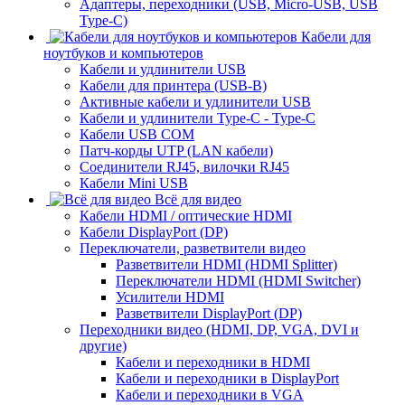
Адаптеры, переходники (USB, Micro-USB, USB
Type-C)
Кабели для
ноутбуков и компьютеров
Кабели и удлинители USB
Кабели для принтера (USB-B)
Активные кабели и удлинители USB
Кабели и удлинители Type-C - Type-C
Кабели USB COM
Патч-корды UTP (LAN кабели)
Соединители RJ45, вилочки RJ45
Кабели Mini USB
Всё для видео
Кабели HDMI / оптические HDMI
Кабели DisplayPort (DP)
Переключатели, разветвители видео
Разветвители HDMI (HDMI Splitter)
Переключатели HDMI (HDMI Switcher)
Усилители HDMI
Разветвители DisplayPort (DP)
Переходники видео (HDMI, DP, VGA, DVI и
другие)
Кабели и переходники в HDMI
Кабели и переходники в DisplayPort
Кабели и переходники в VGA