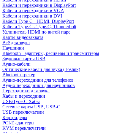
Кабели и переходники в DisplayPort
Кабели и переходники в VGA
Кабели и переходники в DVI
Кабели Type-C - HDMI, DisplayPort
Кабели Type-C - Type-C, Thunderbolt
Удлинитель HDMI по витой паре
Карты видеозахвата
Всё для звука
Наушники
Bluetooth - адаптеры, ресиверы и трансмиттеры
Звуковые карты USB
Аудио-кабели
Оптические кабели для звука (Toslink)
Bluetooth трекер
Аудио-переходники для телефонов
Аудио-переходники для наушников
Переходники для звука
Хабы и переходники
USB/Type-C Хабы
Сетевые карты USB, USB-C
USB переключатели
Картридеры
PCI-E адаптеры
KVM переключатели