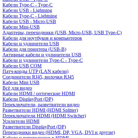
Кабели Type-C - Type-C
Кабели USB - Lightning
Кабели Type-C - Lightning
Кабели USB - Micro-USB
Кабели Mini-USB
Адаптеры, переходники (USB, Micro-USB, USB Type-C)
Кабели для ноутбуков и компьютеров
Кабели и удлинители USB
Кабели для принтера (USB-B)
Активные кабели и удлинители USB
Кабели и удлинители Type-C - Type-C
Кабели USB COM
Патч-корды UTP (LAN кабели)
Соединители RJ45, вилочки RJ45
Кабели Mini USB
Всё для видео
Кабели HDMI / оптические HDMI
Кабели DisplayPort (DP)
Переключатели, разветвители видео
Разветвители HDMI (HDMI Splitter)
Переключатели HDMI (HDMI Switcher)
Усилители HDMI
Разветвители DisplayPort (DP)
Переходники видео (HDMI, DP, VGA, DVI и другие)
Кабели и переходники в HDMI