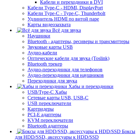
Кабели и переходники в DVI
Кабели Type-C - HDMI, DisplayPort
Кабели Type-C - Type-C, Thunderbolt
Удлинитель HDMI по витой паре
Карты видеозахвата
Всё для звука
Наушники
Bluetooth - адаптеры, ресиверы и трансмиттеры
Звуковые карты USB
Аудио-кабели
Оптические кабели для звука (Toslink)
Bluetooth трекер
Аудио-переходники для телефонов
Аудио-переходники для наушников
Переходники для звука
Хабы и переходники
USB/Type-C Хабы
Сетевые карты USB, USB-C
USB переключатели
Картридеры
PCI-E адаптеры
KVM переключатели
Bluetooth адаптеры
Боксы
для HDD/SSD, аксессуары к HDD/SSD