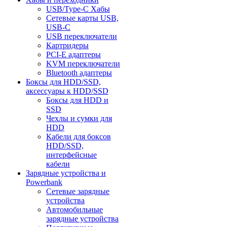
USB/Type-C Хабы
Сетевые карты USB,
USB-C
USB переключатели
Картридеры
PCI-E адаптеры
KVM переключатели
Bluetooth адаптеры
Боксы для HDD/SSD,
аксессуары к HDD/SSD
Боксы для HDD и
SSD
Чехлы и сумки для
HDD
Кабели для боксов
HDD/SSD,
интерфейсные
кабели
Зарядные устройства и
Powerbank
Сетевые зарядные
устройства
Автомобильные
зарядные устройства