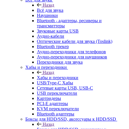
Назад
Всё для звука
Наушники
Bluetooth - адаптеры, ресиверы и
трансмиттеры
Звуковые карты USB
Аудио-кабели
Оптические кабели для звука (Toslink)
Bluetooth трекер
Аудио-переходники для телефонов
Аудио-переходники для наушников
Переходники для звука
Хабы и переходники
Назад
Хабы и переходники
USB/Type-C Хабы
Сетевые карты USB, USB-C
USB переключатели
Картридеры
PCI-E адаптеры
KVM переключатели
Bluetooth адаптеры
Боксы для HDD/SSD, аксессуары к HDD/SSD
Назад