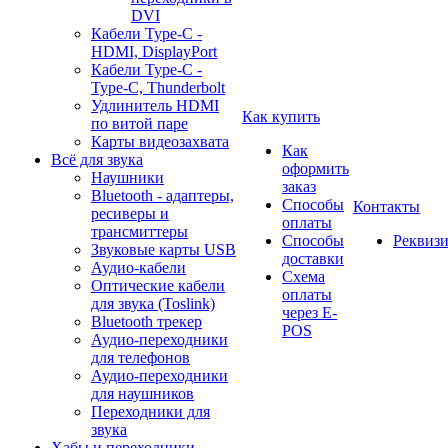
DVI
Кабели Type-C -
HDMI, DisplayPort
Кабели Type-C -
Type-C, Thunderbolt
Удлинитель HDMI
Как купить
по витой паре
Карты видеозахвата
Как
Всё для звука
оформить
Наушники
заказ
Bluetooth - адаптеры,
Способы
Контакты
ресиверы и
оплаты
трансмиттеры
Способы
Реквиз
Звуковые карты USB
доставки
Аудио-кабели
Схема
Оптические кабели
оплаты
для звука (Toslink)
через E-
Bluetooth трекер
POS
Аудио-переходники
для телефонов
Аудио-переходники
для наушников
Переходники для
звука
Хабы и переходники