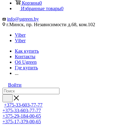
Корзина
0
Избранные товары
0
info@ugreen.by
г.Минск, пр. Независимости д.68, ком.102
Viber
Viber
Как купить
Контакты
Об Ugreen
Где купить
...
Войти
+375-33-603-77-77
+375-33-603-77-77
+375-29-184-00-65
+375-17-379-00-65