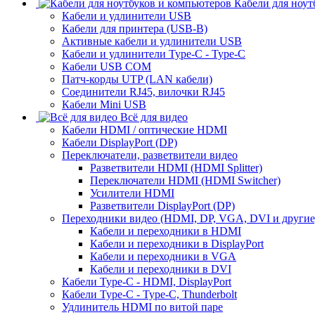
Кабели для ноут
Кабели и удлинители USB
Кабели для принтера (USB-B)
Активные кабели и удлинители USB
Кабели и удлинители Type-C - Type-C
Кабели USB COM
Патч-корды UTP (LAN кабели)
Соединители RJ45, вилочки RJ45
Кабели Mini USB
Всё для видео
Кабели HDMI / оптические HDMI
Кабели DisplayPort (DP)
Переключатели, разветвители видео
Разветвители HDMI (HDMI Splitter)
Переключатели HDMI (HDMI Switcher)
Усилители HDMI
Разветвители DisplayPort (DP)
Переходники видео (HDMI, DP, VGA, DVI и другие
Кабели и переходники в HDMI
Кабели и переходники в DisplayPort
Кабели и переходники в VGA
Кабели и переходники в DVI
Кабели Type-C - HDMI, DisplayPort
Кабели Type-C - Type-C, Thunderbolt
Удлинитель HDMI по витой паре