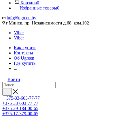
Корзина
0
Избранные товары
0
info@ugreen.by
г.Минск, пр. Независимости д.68, ком.102
Viber
Viber
Как купить
Контакты
Об Ugreen
Где купить
...
Войти
+375-33-603-77-77
+375-33-603-77-77
+375-29-184-00-65
+375-17-379-00-65