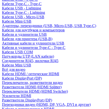
Кабели Type-C - Type-C
Кабели USB - Lightning
Кабели Type-C - Lightning
Кабели USB - Micro-USB
Кабели Mini-USB
Адаптеры, переходники (USB, Micro-USB, USB Type-C)
Кабели для ноутбуков и компьютеров
Кабели и удлинители USB
Кабели для принтера (USB-B)
Активные кабели и удлинители USB
Кабели и удлинители Type-C - Type-C
Кабели USB COM
Патч-корды UTP (LAN кабели)
Соединители RJ45, вилочки RJ45
Кабели Mini USB
Всё для видео
Кабели HDMI / оптические HDMI
Кабели DisplayPort (DP)
Переключатели, разветвители видео
Разветвители HDMI (HDMI Splitter)
Переключатели HDMI (HDMI Switcher)
Усилители HDMI
Разветвители DisplayPort (DP)
Переходники видео (HDMI, DP, VGA, DVI и другие)
Кабели и переходники в HDMI