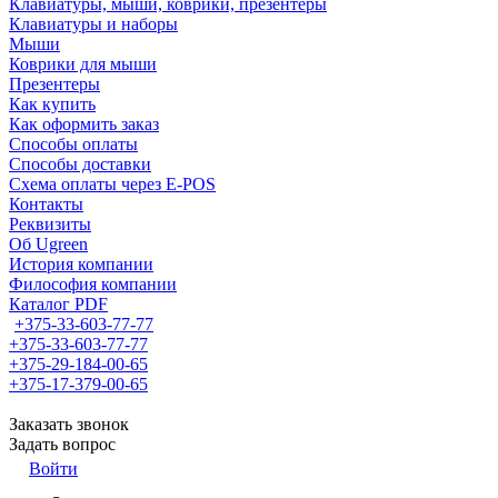
Клавиатуры, мыши, коврики, презентеры
Клавиатуры и наборы
Мыши
Коврики для мыши
Презентеры
Как купить
Как оформить заказ
Способы оплаты
Способы доставки
Схема оплаты через E-POS
Контакты
Реквизиты
Об Ugreen
История компании
Философия компании
Каталог PDF
+375-33-603-77-77
+375-33-603-77-77
+375-29-184-00-65
+375-17-379-00-65
Заказать звонок
Задать вопрос
Войти