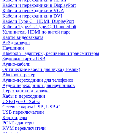
Кабели и переходники в DisplayPort
Кабели и переходники в VGA
Кабели и переходники в DVI
Кабели Type-C - HDMI, DisplayPort
Кабели Type-C - Type-C, Thunderbolt
Удлинитель HDMI по витой паре
Карты видеозахвата
Всё для звука
Наушники
Bluetooth - адаптеры, ресиверы и трансмиттеры
Звуковые карты USB
Аудио-кабели
Оптические кабели для звука (Toslink)
Bluetooth трекер
Аудио-переходники для телефонов
Аудио-переходники для наушников
Переходники для звука
Хабы и переходники
USB/Type-C Хабы
Сетевые карты USB, USB-C
USB переключатели
Картридеры
PCI-E адаптеры
KVM переключатели