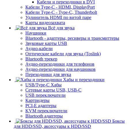
Кабели и переходники в DVI
Кабели Type-C - HDMI, DisplayPort
Кабели Type-C - Type-C, Thunderbolt
Удлинитель HDMI по витой паре
Карты видеозахвата
Всё для звука
Наушники
Bluetooth - адаптеры, ресиверы и трансмиттеры
Звуковые карты USB
Аудио-кабели
Оптические кабели для звука (Toslink)
Bluetooth трекер
Аудио-переходники для телефонов
Аудио-переходники для наушников
Переходники для звука
Хабы и переходники
USB/Type-C Хабы
Сетевые карты USB, USB-C
USB переключатели
Картридеры
PCI-E адаптеры
KVM переключатели
Bluetooth адаптеры
Боксы
для HDD/SSD, аксессуары к HDD/SSD