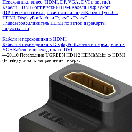
Переходники видео (HDMI, DP, VGA, DVI и другие)
Кабели HDMI / оптические HDMI
Кабели DisplayPort
(DP)
Переключатели, разветвители видео
Кабели Type-C -
HDMI, DisplayPort
Кабели Type-C - Type-C,
Thunderbolt
Удлинитель HDMI по витой паре
Карты
видеозахвата
—
Кабели и переходники в HDMI
Кабели и переходники в DisplayPort
Кабели и переходники в
VGA
Кабели и переходники в DVI
—
20110 Переходник UGREEN HD112 HDMI(Male) to HDMI
(female) угловой, направление - вверх.