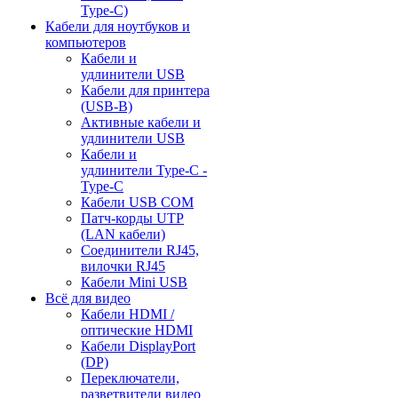
Type-C)
Кабели для ноутбуков и
компьютеров
Кабели и
удлинители USB
Кабели для принтера
(USB-B)
Активные кабели и
удлинители USB
Кабели и
удлинители Type-C -
Type-C
Кабели USB COM
Патч-корды UTP
(LAN кабели)
Соединители RJ45,
вилочки RJ45
Кабели Mini USB
Всё для видео
Кабели HDMI /
оптические HDMI
Кабели DisplayPort
(DP)
Переключатели,
разветвители видео