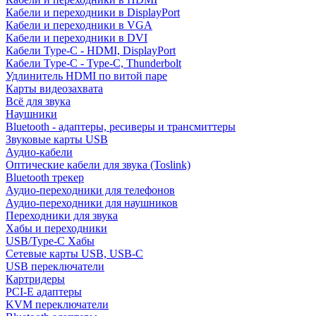
Кабели и переходники в DisplayPort
Кабели и переходники в VGA
Кабели и переходники в DVI
Кабели Type-C - HDMI, DisplayPort
Кабели Type-C - Type-C, Thunderbolt
Удлинитель HDMI по витой паре
Карты видеозахвата
Всё для звука
Наушники
Bluetooth - адаптеры, ресиверы и трансмиттеры
Звуковые карты USB
Аудио-кабели
Оптические кабели для звука (Toslink)
Bluetooth трекер
Аудио-переходники для телефонов
Аудио-переходники для наушников
Переходники для звука
Хабы и переходники
USB/Type-C Хабы
Сетевые карты USB, USB-C
USB переключатели
Картридеры
PCI-E адаптеры
KVM переключатели