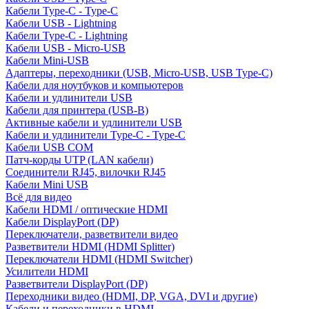
Кабели Type-C - Type-C
Кабели USB - Lightning
Кабели Type-C - Lightning
Кабели USB - Micro-USB
Кабели Mini-USB
Адаптеры, переходники (USB, Micro-USB, USB Type-C)
Кабели для ноутбуков и компьютеров
Кабели и удлинители USB
Кабели для принтера (USB-B)
Активные кабели и удлинители USB
Кабели и удлинители Type-C - Type-C
Кабели USB COM
Патч-корды UTP (LAN кабели)
Соединители RJ45, вилочки RJ45
Кабели Mini USB
Всё для видео
Кабели HDMI / оптические HDMI
Кабели DisplayPort (DP)
Переключатели, разветвители видео
Разветвители HDMI (HDMI Splitter)
Переключатели HDMI (HDMI Switcher)
Усилители HDMI
Разветвители DisplayPort (DP)
Переходники видео (HDMI, DP, VGA, DVI и другие)
Кабели и переходники в HDMI