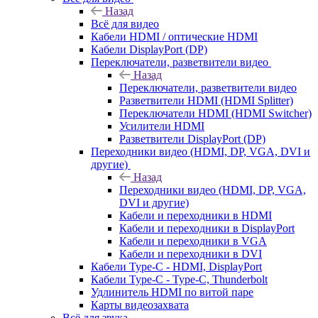
Назад
Всё для видео
Кабели HDMI / оптические HDMI
Кабели DisplayPort (DP)
Переключатели, разветвители видео
Назад
Переключатели, разветвители видео
Разветвители HDMI (HDMI Splitter)
Переключатели HDMI (HDMI Switcher)
Усилители HDMI
Разветвители DisplayPort (DP)
Переходники видео (HDMI, DP, VGA, DVI и
другие)
Назад
Переходники видео (HDMI, DP, VGA,
DVI и другие)
Кабели и переходники в HDMI
Кабели и переходники в DisplayPort
Кабели и переходники в VGA
Кабели и переходники в DVI
Кабели Type-C - HDMI, DisplayPort
Кабели Type-C - Type-C, Thunderbolt
Удлинитель HDMI по витой паре
Карты видеозахвата
Всё для звука