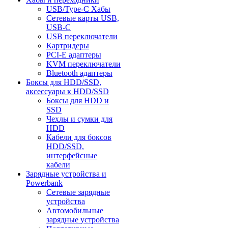
USB/Type-C Хабы
Сетевые карты USB,
USB-C
USB переключатели
Картридеры
PCI-E адаптеры
KVM переключатели
Bluetooth адаптеры
Боксы для HDD/SSD,
аксессуары к HDD/SSD
Боксы для HDD и
SSD
Чехлы и сумки для
HDD
Кабели для боксов
HDD/SSD,
интерфейсные
кабели
Зарядные устройства и
Powerbank
Сетевые зарядные
устройства
Автомобильные
зарядные устройства