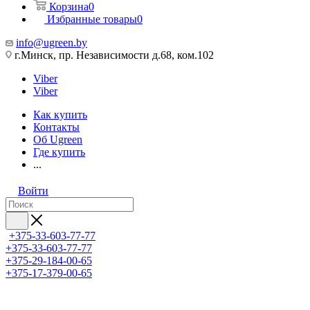
Корзина
0
Избранные товары
0
info@ugreen.by
г.Минск, пр. Независимости д.68, ком.102
Viber
Viber
Как купить
Контакты
Об Ugreen
Где купить
...
Войти
+375-33-603-77-77
+375-33-603-77-77
+375-29-184-00-65
+375-17-379-00-65