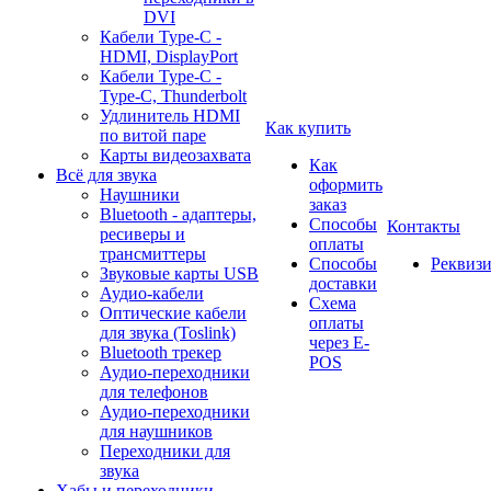
DVI
Кабели Type-C -
HDMI, DisplayPort
Кабели Type-C -
Type-C, Thunderbolt
Удлинитель HDMI
Как купить
по витой паре
Карты видеозахвата
Как
Всё для звука
оформить
Наушники
заказ
Bluetooth - адаптеры,
Способы
Контакты
ресиверы и
оплаты
трансмиттеры
Способы
Реквиз
Звуковые карты USB
доставки
Аудио-кабели
Схема
Оптические кабели
оплаты
для звука (Toslink)
через E-
Bluetooth трекер
POS
Аудио-переходники
для телефонов
Аудио-переходники
для наушников
Переходники для
звука
Хабы и переходники