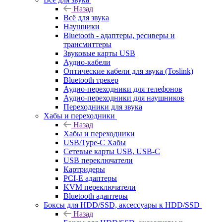
Назад
Всё для звука
Наушники
Bluetooth - адаптеры, ресиверы и
трансмиттеры
Звуковые карты USB
Аудио-кабели
Оптические кабели для звука (Toslink)
Bluetooth трекер
Аудио-переходники для телефонов
Аудио-переходники для наушников
Переходники для звука
Хабы и переходники
Назад
Хабы и переходники
USB/Type-C Хабы
Сетевые карты USB, USB-C
USB переключатели
Картридеры
PCI-E адаптеры
KVM переключатели
Bluetooth адаптеры
Боксы для HDD/SSD, аксессуары к HDD/SSD
Назад