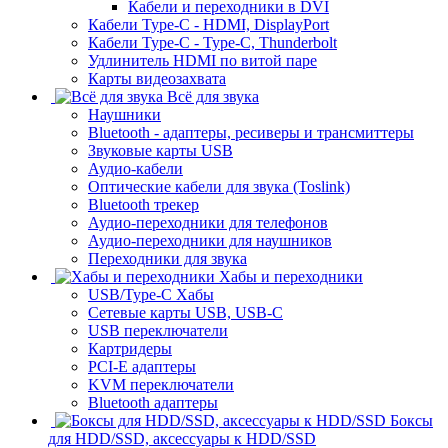
Кабели и переходники в DVI
Кабели Type-C - HDMI, DisplayPort
Кабели Type-C - Type-C, Thunderbolt
Удлинитель HDMI по витой паре
Карты видеозахвата
Всё для звука
Наушники
Bluetooth - адаптеры, ресиверы и трансмиттеры
Звуковые карты USB
Аудио-кабели
Оптические кабели для звука (Toslink)
Bluetooth трекер
Аудио-переходники для телефонов
Аудио-переходники для наушников
Переходники для звука
Хабы и переходники
USB/Type-C Хабы
Сетевые карты USB, USB-C
USB переключатели
Картридеры
PCI-E адаптеры
KVM переключатели
Bluetooth адаптеры
Боксы
для HDD/SSD, аксессуары к HDD/SSD