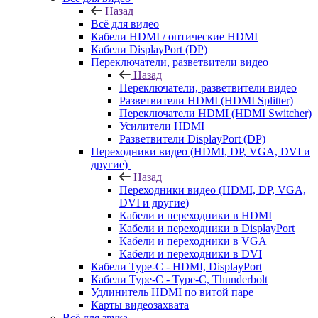
Назад
Всё для видео
Кабели HDMI / оптические HDMI
Кабели DisplayPort (DP)
Переключатели, разветвители видео
Назад
Переключатели, разветвители видео
Разветвители HDMI (HDMI Splitter)
Переключатели HDMI (HDMI Switcher)
Усилители HDMI
Разветвители DisplayPort (DP)
Переходники видео (HDMI, DP, VGA, DVI и
другие)
Назад
Переходники видео (HDMI, DP, VGA,
DVI и другие)
Кабели и переходники в HDMI
Кабели и переходники в DisplayPort
Кабели и переходники в VGA
Кабели и переходники в DVI
Кабели Type-C - HDMI, DisplayPort
Кабели Type-C - Type-C, Thunderbolt
Удлинитель HDMI по витой паре
Карты видеозахвата
Всё для звука