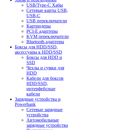
USB/Type-C Хабы
Сетевые карты USB,
USB-C
USB переключатели
Картридеры
PCI-E адаптеры
KVM переключатели
Bluetooth адаптеры
Боксы для HDD/SSD,
аксессуары к HDD/SSD
Боксы для HDD и
SSD
Чехлы и сумки для
HDD
Кабели для боксов
HDD/SSD,
интерфейсные
кабели
Зарядные устройства и
Powerbank
Сетевые зарядные
устройства
Автомобильные
зарядные устройства