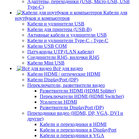
Адаптеры, переходники (USB, Micro-USB, USB
Type-C)
Кабели для
ноутбуков и компьютеров
Кабели и удлинители USB
Кабели для принтера (USB-B)
Активные кабели и удлинители USB
Кабели и удлинители Type-C - Type-C
Кабели USB COM
Патч-корды UTP (LAN кабели)
Соединители RJ45, вилочки RJ45
Кабели Mini USB
Всё для видео
Кабели HDMI / оптические HDMI
Кабели DisplayPort (DP)
Переключатели, разветвители видео
Разветвители HDMI (HDMI Splitter)
Переключатели HDMI (HDMI Switcher)
Усилители HDMI
Разветвители DisplayPort (DP)
Переходники видео (HDMI, DP, VGA, DVI и
другие)
Кабели и переходники в HDMI
Кабели и переходники в DisplayPort
Кабели и переходники в VGA