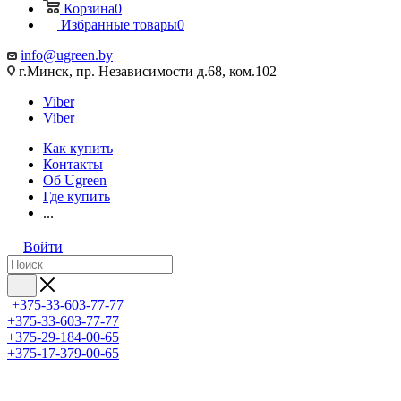
Корзина
0
Избранные товары
0
info@ugreen.by
г.Минск, пр. Независимости д.68, ком.102
Viber
Viber
Как купить
Контакты
Об Ugreen
Где купить
...
Войти
+375-33-603-77-77
+375-33-603-77-77
+375-29-184-00-65
+375-17-379-00-65