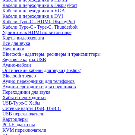
Кабели и переходники в DisplayPort
Кабели и переходники в VGA
Кабели и переходники в DVI
Кабели Type-C - HDMI, DisplayPort
Кабели Type-C - Type-C, Thunderbolt
Удлинитель HDMI по витой паре
Карты видеозахвата
Всё для звука
Наушники
Bluetooth - адаптеры, ресиверы и трансмиттеры
Звуковые карты USB
Аудио-кабели
Оптические кабели для звука (Toslink)
Bluetooth трекер
Аудио-переходники для телефонов
Аудио-переходники для наушников
Переходники для звука
Хабы и переходники
USB/Type-C Хабы
Сетевые карты USB, USB-C
USB переключатели
Картридеры
PCI-E адаптеры
KVM переключатели