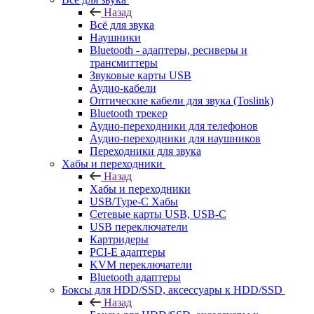
Назад
Всё для звука
Наушники
Bluetooth - адаптеры, ресиверы и
трансмиттеры
Звуковые карты USB
Аудио-кабели
Оптические кабели для звука (Toslink)
Bluetooth трекер
Аудио-переходники для телефонов
Аудио-переходники для наушников
Переходники для звука
Хабы и переходники
Назад
Хабы и переходники
USB/Type-C Хабы
Сетевые карты USB, USB-C
USB переключатели
Картридеры
PCI-E адаптеры
KVM переключатели
Bluetooth адаптеры
Боксы для HDD/SSD, аксессуары к HDD/SSD
Назад