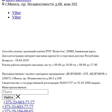
г.Минск, пр. Независимости д.68, ком.102
Viber
Viber
Способы оплаты: наложный платёж РУП "Белпочта", ЕРИП, банковская карта
Дата регистрации интернет-магазина ugreen.by в торговом реестре Республики
Беларусь - 18.04.2019
Режим работы интернет-магазина:
пн-чт, с 09.00 до 18.00
пт, с 09.00 до 17.00
Производственное частное унитарное предприятие «БЕЛГОНОР» (УП «БЕЛГОНОР»)
220072 г.Минск, пр. Независимости д.68-2 к.338
Свидетельство о государственной регистрации №0011737 от 31.03.2000 выдано
Мингорисполкомом
Найти
+375-33-603-77-77
+375-33-603-77-77
+375-29-184-00-65