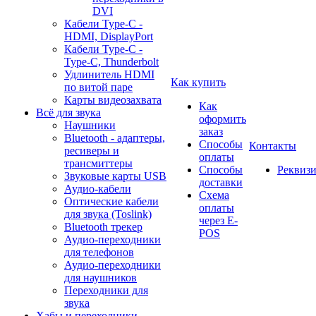
DVI
Кабели Type-C -
HDMI, DisplayPort
Кабели Type-C -
Type-C, Thunderbolt
Удлинитель HDMI
Как купить
по витой паре
Карты видеозахвата
Как
Всё для звука
оформить
Наушники
заказ
Bluetooth - адаптеры,
Способы
Контакты
ресиверы и
оплаты
трансмиттеры
Способы
Реквиз
Звуковые карты USB
доставки
Аудио-кабели
Схема
Оптические кабели
оплаты
для звука (Toslink)
через E-
Bluetooth трекер
POS
Аудио-переходники
для телефонов
Аудио-переходники
для наушников
Переходники для
звука
Хабы и переходники