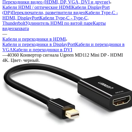
Переходники видео (HDMI, DP, VGA, DVI и другие)
Кабели HDMI / оптические HDMI
Кабели DisplayPort
(DP)
Переключатели, разветвители видео
Кабели Type-C -
HDMI, DisplayPort
Кабели Type-C - Type-C,
Thunderbolt
Удлинитель HDMI по витой паре
Карты
видеозахвата
—
Кабели и переходники в HDMI
Кабели и переходники в DisplayPort
Кабели и переходники в
VGA
Кабели и переходники в DVI
—
40360 Конвертор сигнала Ugreen MD112 Mini DP - HDMI
4K. Цвет- черный.