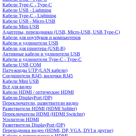
Кабели Type-C - Type-C
Кабели USB - Lightning
Кабели Type-C - Lightning
Кабели USB - Micro-USB
Кабели Mini-USB
Адаптеры, переходники (USB, Micro-USB, USB Type-C)
Кабели для ноутбуков и компьютеров
Кабели и удлинители USB
Кабели для принтера (USB-B)
Активные кабели и удлинители USB
Кабели и удлинители Type-C - Type-C
Кабели USB COM
Патч-корды UTP (LAN кабели)
Соединители RJ45, вилочки RJ45
Кабели Mini USB
Всё для видео
Кабели HDMI / оптические HDMI
Кабели DisplayPort (DP)
Переключатели, разветвители видео
Разветвители HDMI (HDMI Splitter)
Переключатели HDMI (HDMI Switcher)
Усилители HDMI
Разветвители DisplayPort (DP)
Переходники видео (HDMI, DP, VGA, DVI и другие)
Кабели и переходники в HDMI