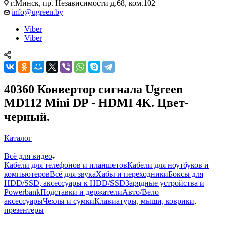
г.Минск, пр. Независимости д.68, ком.102
info@ugreen.by
Viber
Viber
40360 Конвертор сигнала Ugreen
MD112 Mini DP - HDMI 4K. Цвет-
черный.
Каталог
—
Всё для видео
Кабели для телефонов и планшетов
Кабели для ноутбуков и
компьютеров
Всё для звука
Хабы и переходники
Боксы для
HDD/SSD, аксессуары к HDD/SSD
Зарядные устройства и
Powerbank
Подставки и держатели
Авто/Вело
аксессуары
Чехлы и сумки
Клавиатуры, мыши, коврики,
презентеры
—