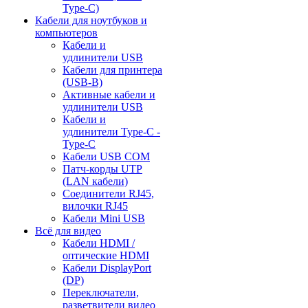
Type-C)
Кабели для ноутбуков и
компьютеров
Кабели и
удлинители USB
Кабели для принтера
(USB-B)
Активные кабели и
удлинители USB
Кабели и
удлинители Type-C -
Type-C
Кабели USB COM
Патч-корды UTP
(LAN кабели)
Соединители RJ45,
вилочки RJ45
Кабели Mini USB
Всё для видео
Кабели HDMI /
оптические HDMI
Кабели DisplayPort
(DP)
Переключатели,
разветвители видео