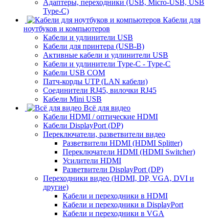
Адаптеры, переходники (USB, Micro-USB, USB
Type-C)
Кабели для
ноутбуков и компьютеров
Кабели и удлинители USB
Кабели для принтера (USB-B)
Активные кабели и удлинители USB
Кабели и удлинители Type-C - Type-C
Кабели USB COM
Патч-корды UTP (LAN кабели)
Соединители RJ45, вилочки RJ45
Кабели Mini USB
Всё для видео
Кабели HDMI / оптические HDMI
Кабели DisplayPort (DP)
Переключатели, разветвители видео
Разветвители HDMI (HDMI Splitter)
Переключатели HDMI (HDMI Switcher)
Усилители HDMI
Разветвители DisplayPort (DP)
Переходники видео (HDMI, DP, VGA, DVI и
другие)
Кабели и переходники в HDMI
Кабели и переходники в DisplayPort
Кабели и переходники в VGA