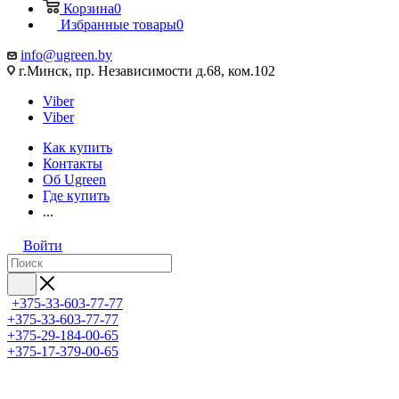
Корзина
0
Избранные товары
0
info@ugreen.by
г.Минск, пр. Независимости д.68, ком.102
Viber
Viber
Как купить
Контакты
Об Ugreen
Где купить
...
Войти
+375-33-603-77-77
+375-33-603-77-77
+375-29-184-00-65
+375-17-379-00-65