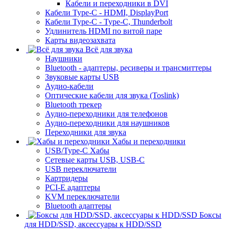
Кабели и переходники в DVI
Кабели Type-C - HDMI, DisplayPort
Кабели Type-C - Type-C, Thunderbolt
Удлинитель HDMI по витой паре
Карты видеозахвата
Всё для звука
Наушники
Bluetooth - адаптеры, ресиверы и трансмиттеры
Звуковые карты USB
Аудио-кабели
Оптические кабели для звука (Toslink)
Bluetooth трекер
Аудио-переходники для телефонов
Аудио-переходники для наушников
Переходники для звука
Хабы и переходники
USB/Type-C Хабы
Сетевые карты USB, USB-C
USB переключатели
Картридеры
PCI-E адаптеры
KVM переключатели
Bluetooth адаптеры
Боксы
для HDD/SSD, аксессуары к HDD/SSD