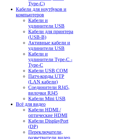
Type-C)
Кабели для ноутбуков и
компьютеров
Кабели и
удлинители USB
Кабели для принтера
(USB-B)
Активные кабели и
удлинители USB
Кабели и
удлинители Type-C -
Type-C
Кабели USB COM
Патч-корды UTP
(LAN кабели)
Соединители RJ45,
вилочки RJ45
Кабели Mini USB
Всё для видео
Кабели HDMI /
оптические HDMI
Кабели DisplayPort
(DP)
Переключатели,
разветвители видео