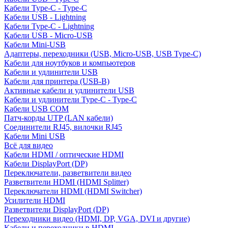
Кабели Type-C - Type-C
Кабели USB - Lightning
Кабели Type-C - Lightning
Кабели USB - Micro-USB
Кабели Mini-USB
Адаптеры, переходники (USB, Micro-USB, USB Type-C)
Кабели для ноутбуков и компьютеров
Кабели и удлинители USB
Кабели для принтера (USB-B)
Активные кабели и удлинители USB
Кабели и удлинители Type-C - Type-C
Кабели USB COM
Патч-корды UTP (LAN кабели)
Соединители RJ45, вилочки RJ45
Кабели Mini USB
Всё для видео
Кабели HDMI / оптические HDMI
Кабели DisplayPort (DP)
Переключатели, разветвители видео
Разветвители HDMI (HDMI Splitter)
Переключатели HDMI (HDMI Switcher)
Усилители HDMI
Разветвители DisplayPort (DP)
Переходники видео (HDMI, DP, VGA, DVI и другие)
Кабели и переходники в HDMI