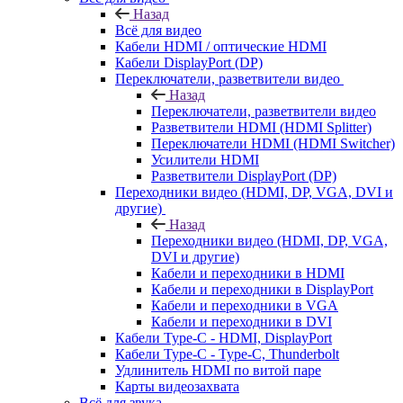
Назад
Всё для видео
Кабели HDMI / оптические HDMI
Кабели DisplayPort (DP)
Переключатели, разветвители видео
Назад
Переключатели, разветвители видео
Разветвители HDMI (HDMI Splitter)
Переключатели HDMI (HDMI Switcher)
Усилители HDMI
Разветвители DisplayPort (DP)
Переходники видео (HDMI, DP, VGA, DVI и
другие)
Назад
Переходники видео (HDMI, DP, VGA,
DVI и другие)
Кабели и переходники в HDMI
Кабели и переходники в DisplayPort
Кабели и переходники в VGA
Кабели и переходники в DVI
Кабели Type-C - HDMI, DisplayPort
Кабели Type-C - Type-C, Thunderbolt
Удлинитель HDMI по витой паре
Карты видеозахвата
Всё для звука