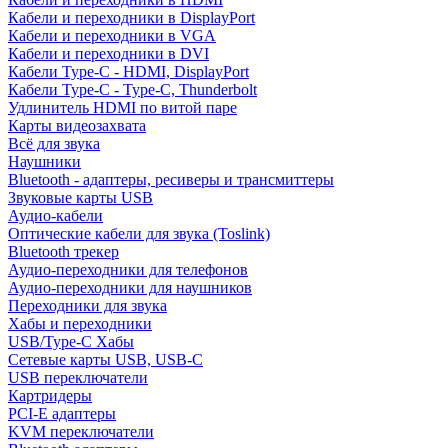
Кабели и переходники в DisplayPort
Кабели и переходники в VGA
Кабели и переходники в DVI
Кабели Type-C - HDMI, DisplayPort
Кабели Type-C - Type-C, Thunderbolt
Удлинитель HDMI по витой паре
Карты видеозахвата
Всё для звука
Наушники
Bluetooth - адаптеры, ресиверы и трансмиттеры
Звуковые карты USB
Аудио-кабели
Оптические кабели для звука (Toslink)
Bluetooth трекер
Аудио-переходники для телефонов
Аудио-переходники для наушников
Переходники для звука
Хабы и переходники
USB/Type-C Хабы
Сетевые карты USB, USB-C
USB переключатели
Картридеры
PCI-E адаптеры
KVM переключатели