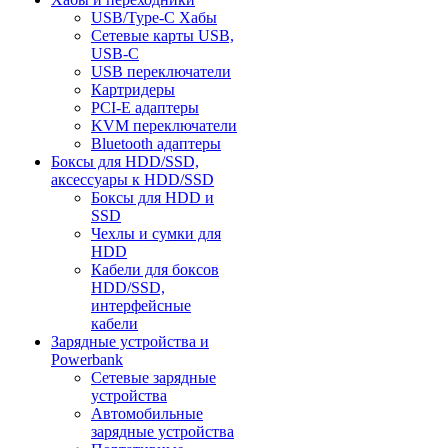
USB/Type-C Хабы
Сетевые карты USB,
USB-C
USB переключатели
Картридеры
PCI-E адаптеры
KVM переключатели
Bluetooth адаптеры
Боксы для HDD/SSD,
аксессуары к HDD/SSD
Боксы для HDD и
SSD
Чехлы и сумки для
HDD
Кабели для боксов
HDD/SSD,
интерфейсные
кабели
Зарядные устройства и
Powerbank
Сетевые зарядные
устройства
Автомобильные
зарядные устройства