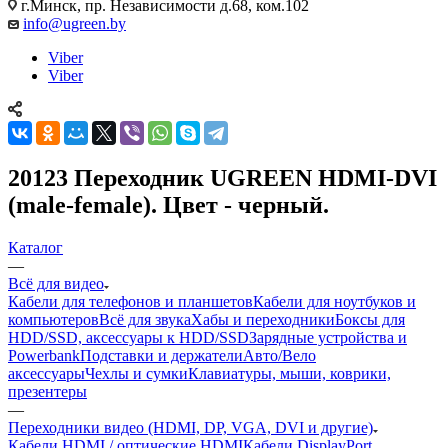
г.Минск, пр. Независимости д.68, ком.102
info@ugreen.by
Viber
Viber
20123 Переходник UGREEN HDMI-DVI
(male-female). Цвет - черный.
Каталог
—
Всё для видео
Кабели для телефонов и планшетов
Кабели для ноутбуков и
компьютеров
Всё для звука
Хабы и переходники
Боксы для
HDD/SSD, аксессуары к HDD/SSD
Зарядные устройства и
Powerbank
Подставки и держатели
Авто/Вело
аксессуары
Чехлы и сумки
Клавиатуры, мыши, коврики,
презентеры
—
Переходники видео (HDMI, DP, VGA, DVI и другие)
Кабели HDMI / оптические HDMI
Кабели DisplayPort