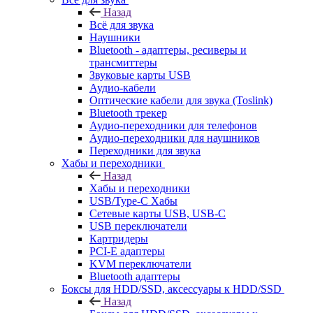
Назад
Всё для звука
Наушники
Bluetooth - адаптеры, ресиверы и
трансмиттеры
Звуковые карты USB
Аудио-кабели
Оптические кабели для звука (Toslink)
Bluetooth трекер
Аудио-переходники для телефонов
Аудио-переходники для наушников
Переходники для звука
Хабы и переходники
Назад
Хабы и переходники
USB/Type-C Хабы
Сетевые карты USB, USB-C
USB переключатели
Картридеры
PCI-E адаптеры
KVM переключатели
Bluetooth адаптеры
Боксы для HDD/SSD, аксессуары к HDD/SSD
Назад