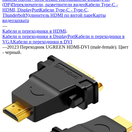
(DP)
Переключатели, разветвители видео
Кабели Type-C -
HDMI, DisplayPort
Кабели Type-C - Type-C,
Thunderbolt
Удлинитель HDMI по витой паре
Карты
видеозахвата
—
Кабели и переходники в HDMI
Кабели и переходники в DisplayPort
Кабели и переходники в
VGA
Кабели и переходники в DVI
—
20123 Переходник UGREEN HDMI-DVI (male-female). Цвет
- черный.