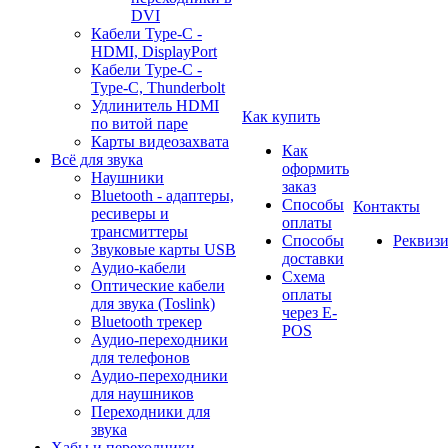
DVI
Кабели Type-C -
HDMI, DisplayPort
Кабели Type-C -
Type-C, Thunderbolt
Удлинитель HDMI
Как купить
по витой паре
Карты видеозахвата
Как
Всё для звука
оформить
Наушники
заказ
Bluetooth - адаптеры,
Способы
Контакты
ресиверы и
оплаты
трансмиттеры
Способы
Реквиз
Звуковые карты USB
доставки
Аудио-кабели
Схема
Оптические кабели
оплаты
для звука (Toslink)
через E-
Bluetooth трекер
POS
Аудио-переходники
для телефонов
Аудио-переходники
для наушников
Переходники для
звука
Хабы и переходники