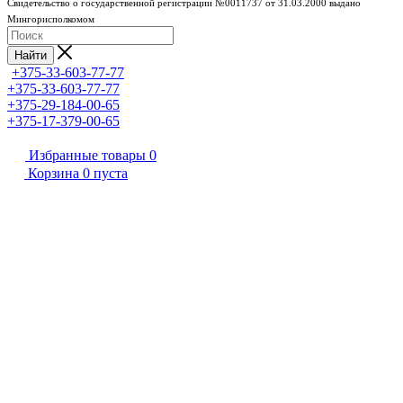
Свидетельство о государственной регистрации №0011737 от 31.03.2000 выдано
Мингорисполкомом
Найти
+375-33-603-77-77
+375-33-603-77-77
+375-29-184-00-65
+375-17-379-00-65
Избранные товары
0
Корзина
0
пуста