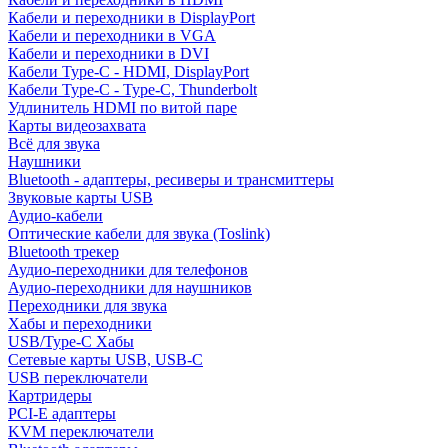
Кабели и переходники в DisplayPort
Кабели и переходники в VGA
Кабели и переходники в DVI
Кабели Type-C - HDMI, DisplayPort
Кабели Type-C - Type-C, Thunderbolt
Удлинитель HDMI по витой паре
Карты видеозахвата
Всё для звука
Наушники
Bluetooth - адаптеры, ресиверы и трансмиттеры
Звуковые карты USB
Аудио-кабели
Оптические кабели для звука (Toslink)
Bluetooth трекер
Аудио-переходники для телефонов
Аудио-переходники для наушников
Переходники для звука
Хабы и переходники
USB/Type-C Хабы
Сетевые карты USB, USB-C
USB переключатели
Картридеры
PCI-E адаптеры
KVM переключатели