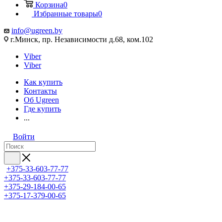
Корзина
0
Избранные товары
0
info@ugreen.by
г.Минск, пр. Независимости д.68, ком.102
Viber
Viber
Как купить
Контакты
Об Ugreen
Где купить
...
Войти
+375-33-603-77-77
+375-33-603-77-77
+375-29-184-00-65
+375-17-379-00-65