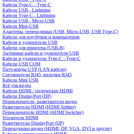
Кабели Type-C - Type-C
Кабели USB - Lightning
Кабели Type-C - Lightning
Кабели USB - Micro-USB
Кабели Mini-USB
Адаптеры, переходники (USB, Micro-USB, USB Type-C)
Кабели для ноутбуков и компьютеров
Кабели и удлинители USB
Кабели для принтера (USB-B)
Активные кабели и удлинители USB
Кабели и удлинители Type-C - Type-C
Кабели USB COM
Патч-корды UTP (LAN кабели)
Соединители RJ45, вилочки RJ45
Кабели Mini USB
Всё для видео
Кабели HDMI / оптические HDMI
Кабели DisplayPort (DP)
Переключатели, разветвители видео
Разветвители HDMI (HDMI Splitter)
Переключатели HDMI (HDMI Switcher)
Усилители HDMI
Разветвители DisplayPort (DP)
Переходники видео (HDMI, DP, VGA, DVI и другие)
Кабели и переходники в HDMI