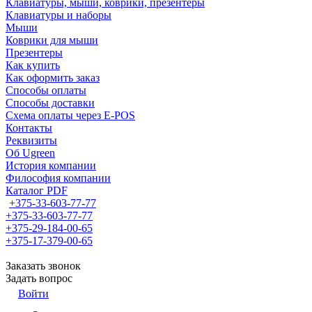
Клавиатуры, мыши, коврики, презентеры
Клавиатуры и наборы
Мыши
Коврики для мыши
Презентеры
Как купить
Как оформить заказ
Способы оплаты
Способы доставки
Схема оплаты через E-POS
Контакты
Реквизиты
Об Ugreen
История компании
Философия компании
Каталог PDF
+375-33-603-77-77
+375-33-603-77-77
+375-29-184-00-65
+375-17-379-00-65
Заказать звонок
Задать вопрос
Войти