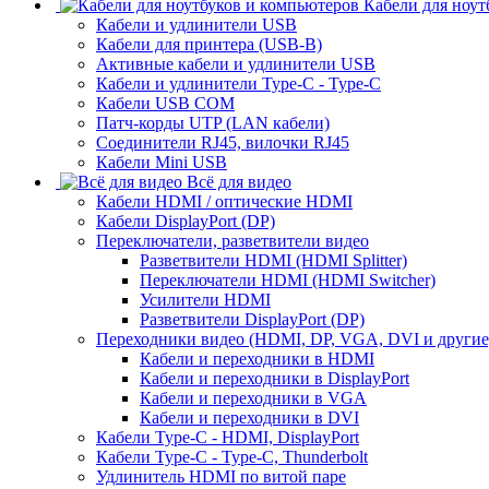
Кабели для ноут
Кабели и удлинители USB
Кабели для принтера (USB-B)
Активные кабели и удлинители USB
Кабели и удлинители Type-C - Type-C
Кабели USB COM
Патч-корды UTP (LAN кабели)
Соединители RJ45, вилочки RJ45
Кабели Mini USB
Всё для видео
Кабели HDMI / оптические HDMI
Кабели DisplayPort (DP)
Переключатели, разветвители видео
Разветвители HDMI (HDMI Splitter)
Переключатели HDMI (HDMI Switcher)
Усилители HDMI
Разветвители DisplayPort (DP)
Переходники видео (HDMI, DP, VGA, DVI и другие
Кабели и переходники в HDMI
Кабели и переходники в DisplayPort
Кабели и переходники в VGA
Кабели и переходники в DVI
Кабели Type-C - HDMI, DisplayPort
Кабели Type-C - Type-C, Thunderbolt
Удлинитель HDMI по витой паре