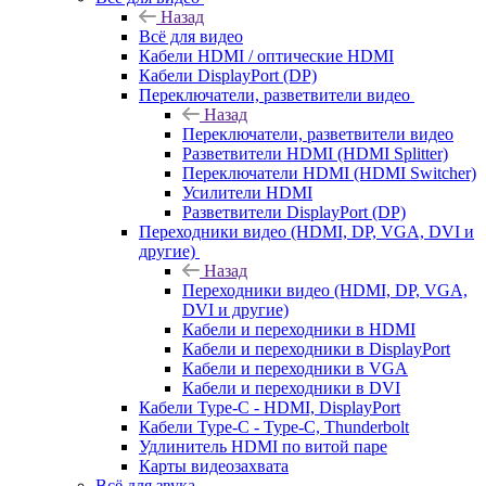
Назад
Всё для видео
Кабели HDMI / оптические HDMI
Кабели DisplayPort (DP)
Переключатели, разветвители видео
Назад
Переключатели, разветвители видео
Разветвители HDMI (HDMI Splitter)
Переключатели HDMI (HDMI Switcher)
Усилители HDMI
Разветвители DisplayPort (DP)
Переходники видео (HDMI, DP, VGA, DVI и
другие)
Назад
Переходники видео (HDMI, DP, VGA,
DVI и другие)
Кабели и переходники в HDMI
Кабели и переходники в DisplayPort
Кабели и переходники в VGA
Кабели и переходники в DVI
Кабели Type-C - HDMI, DisplayPort
Кабели Type-C - Type-C, Thunderbolt
Удлинитель HDMI по витой паре
Карты видеозахвата
Всё для звука