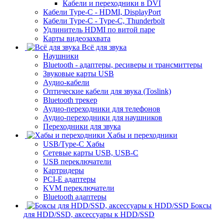
Кабели и переходники в DVI
Кабели Type-C - HDMI, DisplayPort
Кабели Type-C - Type-C, Thunderbolt
Удлинитель HDMI по витой паре
Карты видеозахвата
Всё для звука
Наушники
Bluetooth - адаптеры, ресиверы и трансмиттеры
Звуковые карты USB
Аудио-кабели
Оптические кабели для звука (Toslink)
Bluetooth трекер
Аудио-переходники для телефонов
Аудио-переходники для наушников
Переходники для звука
Хабы и переходники
USB/Type-C Хабы
Сетевые карты USB, USB-C
USB переключатели
Картридеры
PCI-E адаптеры
KVM переключатели
Bluetooth адаптеры
Боксы
для HDD/SSD, аксессуары к HDD/SSD