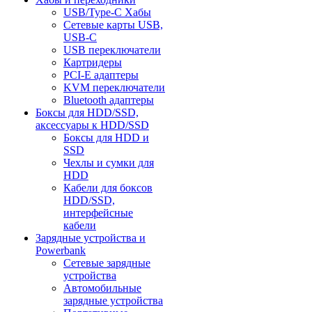
USB/Type-C Хабы
Сетевые карты USB,
USB-C
USB переключатели
Картридеры
PCI-E адаптеры
KVM переключатели
Bluetooth адаптеры
Боксы для HDD/SSD,
аксессуары к HDD/SSD
Боксы для HDD и
SSD
Чехлы и сумки для
HDD
Кабели для боксов
HDD/SSD,
интерфейсные
кабели
Зарядные устройства и
Powerbank
Сетевые зарядные
устройства
Автомобильные
зарядные устройства