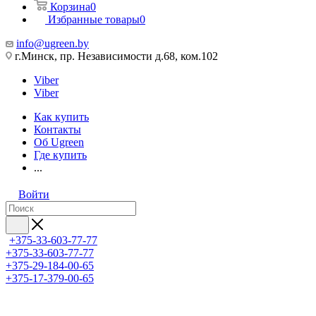
Корзина
0
Избранные товары
0
info@ugreen.by
г.Минск, пр. Независимости д.68, ком.102
Viber
Viber
Как купить
Контакты
Об Ugreen
Где купить
...
Войти
+375-33-603-77-77
+375-33-603-77-77
+375-29-184-00-65
+375-17-379-00-65