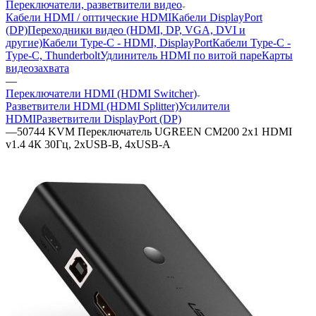
Переключатели, разветвители видео
Кабели HDMI / оптические HDMI
Кабели DisplayPort
(DP)
Переходники видео (HDMI, DP, VGA, DVI и
другие)
Кабели Type-C - HDMI, DisplayPort
Кабели Type-C -
Type-C, Thunderbolt
Удлинитель HDMI по витой паре
Карты
видеозахвата
—
Переключатели HDMI (HDMI Switcher)
Разветвители HDMI (HDMI Splitter)
Усилители
HDMI
Разветвители DisplayPort (DP)
—
50744 KVM Переключатель UGREEN CM200 2x1 HDMI
v1.4 4К 30Гц, 2xUSB-B, 4xUSB-A