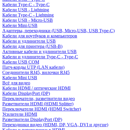
Кабели Type-C - Type-C
Кабели USB - Lightning
Кабели Type-C - Lightning
Кабели USB - Micro-USB
Кабели Mini-USB
Адаптеры, переходники (USB, Micro-USB, USB Type-C)
Кабели для ноутбуков и компьютеров
Кабели и удлинители USB
Кабели для принтера (USB-B)
Активные кабели и удлинители USB
Кабели и удлинители Type-C - Type-C
Кабели USB COM
Патч-корды UTP (LAN кабели)
Соединители RJ45, вилочки RJ45
Кабели Mini USB
Всё для видео
Кабели HDMI / оптические HDMI
Кабели DisplayPort (DP)
Переключатели, разветвители видео
Разветвители HDMI (HDMI Splitter)
Переключатели HDMI (HDMI Switcher)
Усилители HDMI
Разветвители DisplayPort (DP)
Переходники видео (HDMI, DP, VGA, DVI и другие)
Кабели и переходники в HDMI