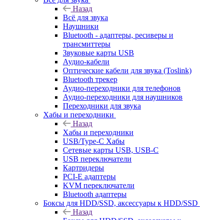
Назад
Всё для звука
Наушники
Bluetooth - адаптеры, ресиверы и
трансмиттеры
Звуковые карты USB
Аудио-кабели
Оптические кабели для звука (Toslink)
Bluetooth трекер
Аудио-переходники для телефонов
Аудио-переходники для наушников
Переходники для звука
Хабы и переходники
Назад
Хабы и переходники
USB/Type-C Хабы
Сетевые карты USB, USB-C
USB переключатели
Картридеры
PCI-E адаптеры
KVM переключатели
Bluetooth адаптеры
Боксы для HDD/SSD, аксессуары к HDD/SSD
Назад