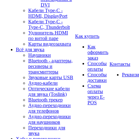
DVI
Кабели Type-C -
HDMI, DisplayPort
Кабели Type-C -
Type-C, Thunderbolt
Удлинитель HDMI
Как купить
по витой паре
Карты видеозахвата
Как
Всё для звука
оформить
Наушники
заказ
Bluetooth - адаптеры,
Способы
Контакты
ресиверы и
оплаты
трансмиттеры
Способы
Реквиз
Звуковые карты USB
доставки
Аудио-кабели
Схема
Оптические кабели
оплаты
для звука (Toslink)
через E-
Bluetooth трекер
POS
Аудио-переходники
для телефонов
Аудио-переходники
для наушников
Переходники для
звука
Хабы и переходники