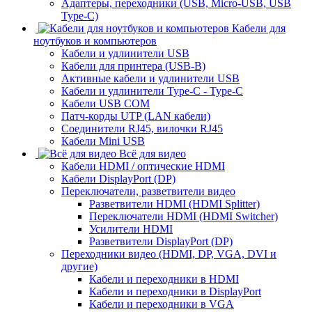
Адаптеры, переходники (USB, Micro-USB, USB
Type-C)
Кабели для
ноутбуков и компьютеров
Кабели и удлинители USB
Кабели для принтера (USB-B)
Активные кабели и удлинители USB
Кабели и удлинители Type-C - Type-C
Кабели USB COM
Патч-корды UTP (LAN кабели)
Соединители RJ45, вилочки RJ45
Кабели Mini USB
Всё для видео
Кабели HDMI / оптические HDMI
Кабели DisplayPort (DP)
Переключатели, разветвители видео
Разветвители HDMI (HDMI Splitter)
Переключатели HDMI (HDMI Switcher)
Усилители HDMI
Разветвители DisplayPort (DP)
Переходники видео (HDMI, DP, VGA, DVI и
другие)
Кабели и переходники в HDMI
Кабели и переходники в DisplayPort
Кабели и переходники в VGA