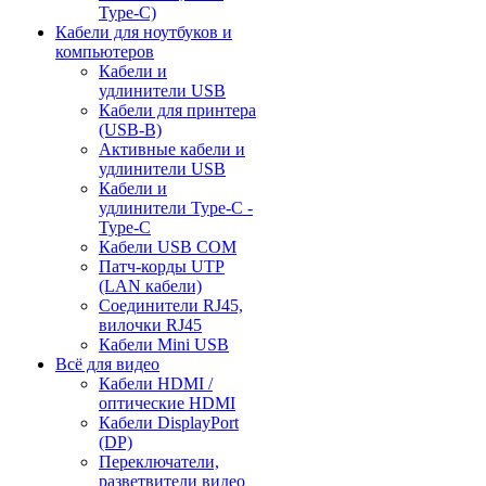
Type-C)
Кабели для ноутбуков и
компьютеров
Кабели и
удлинители USB
Кабели для принтера
(USB-B)
Активные кабели и
удлинители USB
Кабели и
удлинители Type-C -
Type-C
Кабели USB COM
Патч-корды UTP
(LAN кабели)
Соединители RJ45,
вилочки RJ45
Кабели Mini USB
Всё для видео
Кабели HDMI /
оптические HDMI
Кабели DisplayPort
(DP)
Переключатели,
разветвители видео