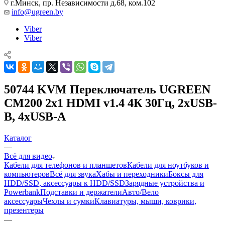
г.Минск, пр. Независимости д.68, ком.102
info@ugreen.by
Viber
Viber
50744 KVM Переключатель UGREEN
CM200 2x1 HDMI v1.4 4К 30Гц, 2xUSB-
B, 4xUSB-A
Каталог
—
Всё для видео
Кабели для телефонов и планшетов
Кабели для ноутбуков и
компьютеров
Всё для звука
Хабы и переходники
Боксы для
HDD/SSD, аксессуары к HDD/SSD
Зарядные устройства и
Powerbank
Подставки и держатели
Авто/Вело
аксессуары
Чехлы и сумки
Клавиатуры, мыши, коврики,
презентеры
—