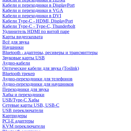
Кабели и переходники в DisplayPort
Кабели и переходники в VGA
Кабели и переходники в DVI
Кабели Type-C - HDMI, DisplayPort
Кабели Type-C - Type-C, Thunderbolt
Удлинитель HDMI по витой паре
Карты видеозахвата
Всё для звука
Наушники
Bluetooth - адаптеры, ресиверы и трансмиттеры
Звуковые карты USB
Аудио-кабели
Оптические кабели для звука (Toslink)
Bluetooth трекер
Аудио-переходники для телефонов
Аудио-переходники для наушников
Переходники для звука
Хабы и переходники
USB/Type-C Хабы
Сетевые карты USB, USB-C
USB переключатели
Картридеры
PCI-E адаптеры
KVM переключатели