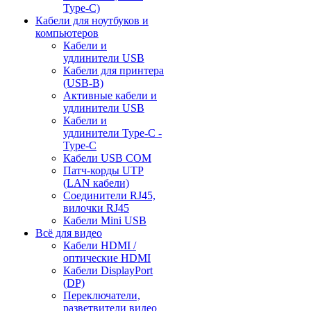
Type-C)
Кабели для ноутбуков и
компьютеров
Кабели и
удлинители USB
Кабели для принтера
(USB-B)
Активные кабели и
удлинители USB
Кабели и
удлинители Type-C -
Type-C
Кабели USB COM
Патч-корды UTP
(LAN кабели)
Соединители RJ45,
вилочки RJ45
Кабели Mini USB
Всё для видео
Кабели HDMI /
оптические HDMI
Кабели DisplayPort
(DP)
Переключатели,
разветвители видео