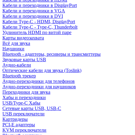
Кабели и переходники в DisplayPort
Кабели и переходники в VGA
Кабели и переходники в DVI
Кабели Type-C - HDMI, DisplayPort
Кабели Type-C - Type-C, Thunderbolt
Удлинитель HDMI по витой паре
Карты видеозахвата
Всё для звука
Наушники
Bluetooth - адаптеры, ресиверы и трансмиттеры
Звуковые карты USB
Аудио-кабели
Оптические кабели для звука (Toslink)
Bluetooth трекер
Аудио-переходники для телефонов
Аудио-переходники для наушников
Переходники для звука
Хабы и переходники
USB/Type-C Хабы
Сетевые карты USB, USB-C
USB переключатели
Картридеры
PCI-E адаптеры
KVM переключатели