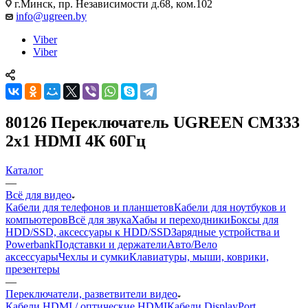
г.Минск, пр. Независимости д.68, ком.102
info@ugreen.by
Viber
Viber
80126 Переключатель UGREEN CM333
2x1 HDMI 4К 60Гц
Каталог
—
Всё для видео
Кабели для телефонов и планшетов
Кабели для ноутбуков и
компьютеров
Всё для звука
Хабы и переходники
Боксы для
HDD/SSD, аксессуары к HDD/SSD
Зарядные устройства и
Powerbank
Подставки и держатели
Авто/Вело
аксессуары
Чехлы и сумки
Клавиатуры, мыши, коврики,
презентеры
—
Переключатели, разветвители видео
Кабели HDMI / оптические HDMI
Кабели DisplayPort