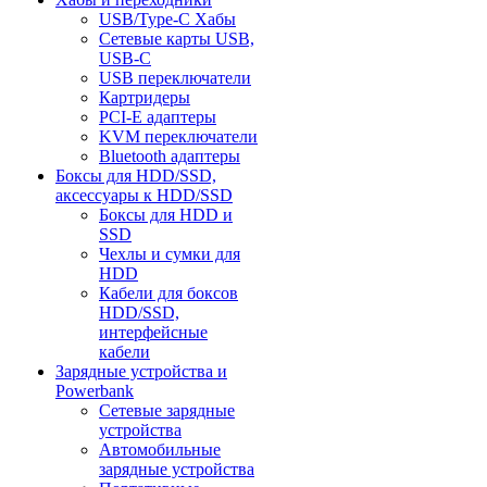
USB/Type-C Хабы
Сетевые карты USB,
USB-C
USB переключатели
Картридеры
PCI-E адаптеры
KVM переключатели
Bluetooth адаптеры
Боксы для HDD/SSD,
аксессуары к HDD/SSD
Боксы для HDD и
SSD
Чехлы и сумки для
HDD
Кабели для боксов
HDD/SSD,
интерфейсные
кабели
Зарядные устройства и
Powerbank
Сетевые зарядные
устройства
Автомобильные
зарядные устройства