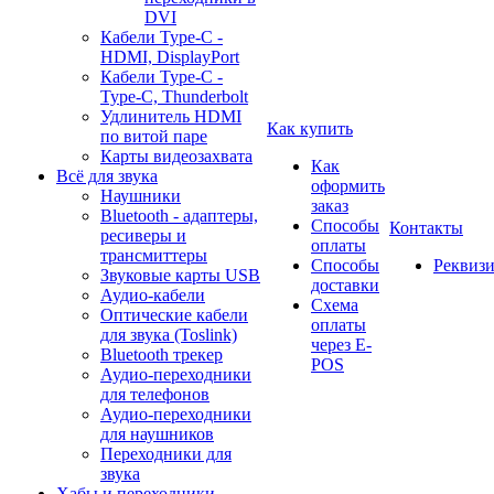
DVI
Кабели Type-C -
HDMI, DisplayPort
Кабели Type-C -
Type-C, Thunderbolt
Удлинитель HDMI
Как купить
по витой паре
Карты видеозахвата
Как
Всё для звука
оформить
Наушники
заказ
Bluetooth - адаптеры,
Способы
Контакты
ресиверы и
оплаты
трансмиттеры
Способы
Реквиз
Звуковые карты USB
доставки
Аудио-кабели
Схема
Оптические кабели
оплаты
для звука (Toslink)
через E-
Bluetooth трекер
POS
Аудио-переходники
для телефонов
Аудио-переходники
для наушников
Переходники для
звука
Хабы и переходники