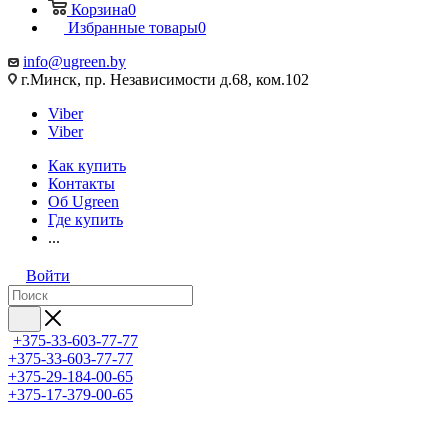
Корзина
0
Избранные товары
0
info@ugreen.by
г.Минск, пр. Независимости д.68, ком.102
Viber
Viber
Как купить
Контакты
Об Ugreen
Где купить
...
Войти
+375-33-603-77-77
+375-33-603-77-77
+375-29-184-00-65
+375-17-379-00-65