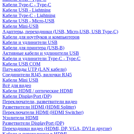
Кабели Type-C - Type-C
Кабели USB - Lightning
Кабели Type-C - Lightning
Кабели USB - Micro-USB
Кабели Mini-USB
Адаптеры, переходники (USB, Micro-USB, USB Type-C)
Кабели для ноутбуков и компьютеров
Кабели и удлинители USB
Кабели для принтера (USB-B)
Активные кабели и удлинители USB
Кабели и удлинители Type-C - Type-C
Кабели USB COM
Патч-корды UTP (LAN кабели)
Соединители RJ45, вилочки RJ45
Кабели Mini USB
Всё для видео
Кабели HDMI / оптические HDMI
Кабели DisplayPort (DP)
Переключатели, разветвители видео
Разветвители HDMI (HDMI Splitter)
Переключатели HDMI (HDMI Switcher)
Усилители HDMI
Разветвители DisplayPort (DP)
Переходники видео (HDMI, DP, VGA, DVI и другие)
Кабели и переходники в HDMI