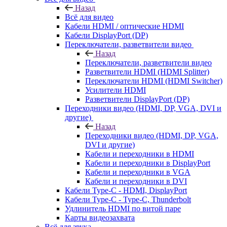
Назад
Всё для видео
Кабели HDMI / оптические HDMI
Кабели DisplayPort (DP)
Переключатели, разветвители видео
Назад
Переключатели, разветвители видео
Разветвители HDMI (HDMI Splitter)
Переключатели HDMI (HDMI Switcher)
Усилители HDMI
Разветвители DisplayPort (DP)
Переходники видео (HDMI, DP, VGA, DVI и
другие)
Назад
Переходники видео (HDMI, DP, VGA,
DVI и другие)
Кабели и переходники в HDMI
Кабели и переходники в DisplayPort
Кабели и переходники в VGA
Кабели и переходники в DVI
Кабели Type-C - HDMI, DisplayPort
Кабели Type-C - Type-C, Thunderbolt
Удлинитель HDMI по витой паре
Карты видеозахвата
Всё для звука