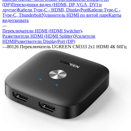
(DP)
Переходники видео (HDMI, DP, VGA, DVI и
другие)
Кабели Type-C - HDMI, DisplayPort
Кабели Type-C -
Type-C, Thunderbolt
Удлинитель HDMI по витой паре
Карты
видеозахвата
—
Переключатели HDMI (HDMI Switcher)
Разветвители HDMI (HDMI Splitter)
Усилители
HDMI
Разветвители DisplayPort (DP)
—
80126 Переключатель UGREEN CM333 2x1 HDMI 4К 60Гц