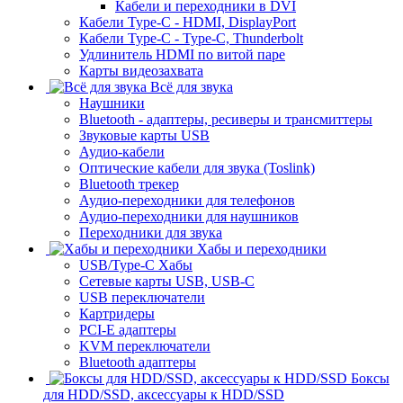
Кабели и переходники в DVI
Кабели Type-C - HDMI, DisplayPort
Кабели Type-C - Type-C, Thunderbolt
Удлинитель HDMI по витой паре
Карты видеозахвата
Всё для звука
Наушники
Bluetooth - адаптеры, ресиверы и трансмиттеры
Звуковые карты USB
Аудио-кабели
Оптические кабели для звука (Toslink)
Bluetooth трекер
Аудио-переходники для телефонов
Аудио-переходники для наушников
Переходники для звука
Хабы и переходники
USB/Type-C Хабы
Сетевые карты USB, USB-C
USB переключатели
Картридеры
PCI-E адаптеры
KVM переключатели
Bluetooth адаптеры
Боксы
для HDD/SSD, аксессуары к HDD/SSD