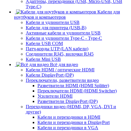
Адаптеры, переходники (USB, Micro-USB, USB
Type-C)
Кабели для
ноутбуков и компьютеров
Кабели и удлинители USB
Кабели для принтера (USB-B)
Активные кабели и удлинители USB
Кабели и удлинители Type-C - Type-C
Кабели USB COM
Патч-корды UTP (LAN кабели)
Соединители RJ45, вилочки RJ45
Кабели Mini USB
Всё для видео
Кабели HDMI / оптические HDMI
Кабели DisplayPort (DP)
Переключатели, разветвители видео
Разветвители HDMI (HDMI Splitter)
Переключатели HDMI (HDMI Switcher)
Усилители HDMI
Разветвители DisplayPort (DP)
Переходники видео (HDMI, DP, VGA, DVI и
другие)
Кабели и переходники в HDMI
Кабели и переходники в DisplayPort
Кабели и переходники в VGA