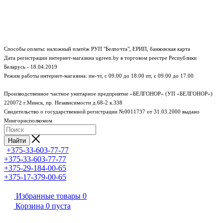
Способы оплаты: наложный платёж РУП "Белпочта", ЕРИП, банковская карта
Дата регистрации интернет-магазина ugreen.by в торговом реестре Республики
Беларусь - 18.04.2019
Режим работы интернет-магазина:
пн-чт, с 09.00 до 18.00
пт, с 09.00 до 17.00
Производственное частное унитарное предприятие «БЕЛГОНОР» (УП «БЕЛГОНОР»)
220072 г.Минск, пр. Независимости д.68-2 к.338
Свидетельство о государственной регистрации №0011737 от 31.03.2000 выдано
Мингорисполкомом
Найти
+375-33-603-77-77
+375-33-603-77-77
+375-29-184-00-65
+375-17-379-00-65
Избранные товары
0
Корзина
0
пуста