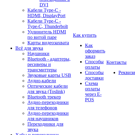
DVI
Кабели Type-C -
HDMI, DisplayPort
Кабели Type-C -
Type-C, Thunderbolt
Удлинитель HDMI
Как купить
по витой паре
Карты видеозахвата
Как
Всё для звука
оформить
Наушники
заказ
Bluetooth - адаптеры,
Способы
Контакты
ресиверы и
оплаты
трансмиттеры
Способы
Реквиз
Звуковые карты USB
доставки
Аудио-кабели
Схема
Оптические кабели
оплаты
для звука (Toslink)
через E-
Bluetooth трекер
POS
Аудио-переходники
для телефонов
Аудио-переходники
для наушников
Переходники для
звука
Хабы и переходники