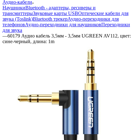
Аудио-кабели
Наушники
Bluetooth - адаптеры, ресиверы и
трансмиттеры
Звуковые карты USB
Оптические кабели для
звука (Toslink)
Bluetooth трекер
Аудио-переходники для
телефонов
Аудио-переходники для наушников
Переходники
для звука
—
60179 Аудио кабель 3,5мм - 3,5мм UGREEN AV112, цвет:
сине-черный, длина: 1m