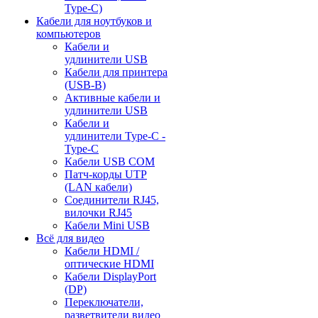
Type-C)
Кабели для ноутбуков и
компьютеров
Кабели и
удлинители USB
Кабели для принтера
(USB-B)
Активные кабели и
удлинители USB
Кабели и
удлинители Type-C -
Type-C
Кабели USB COM
Патч-корды UTP
(LAN кабели)
Соединители RJ45,
вилочки RJ45
Кабели Mini USB
Всё для видео
Кабели HDMI /
оптические HDMI
Кабели DisplayPort
(DP)
Переключатели,
разветвители видео