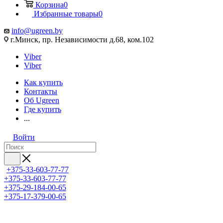
Корзина
0
Избранные товары
0
info@ugreen.by
г.Минск, пр. Независимости д.68, ком.102
Viber
Viber
Как купить
Контакты
Об Ugreen
Где купить
...
Войти
+375-33-603-77-77
+375-33-603-77-77
+375-29-184-00-65
+375-17-379-00-65