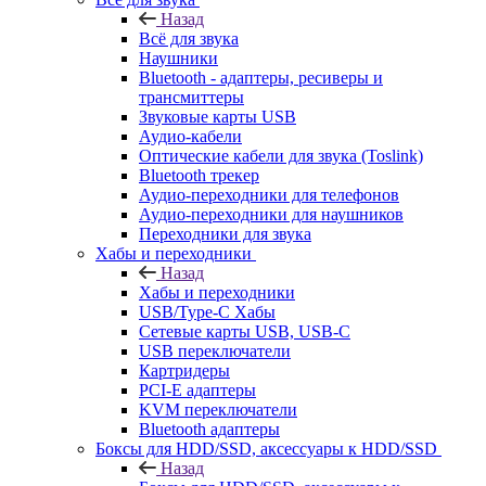
Назад
Всё для звука
Наушники
Bluetooth - адаптеры, ресиверы и
трансмиттеры
Звуковые карты USB
Аудио-кабели
Оптические кабели для звука (Toslink)
Bluetooth трекер
Аудио-переходники для телефонов
Аудио-переходники для наушников
Переходники для звука
Хабы и переходники
Назад
Хабы и переходники
USB/Type-C Хабы
Сетевые карты USB, USB-C
USB переключатели
Картридеры
PCI-E адаптеры
KVM переключатели
Bluetooth адаптеры
Боксы для HDD/SSD, аксессуары к HDD/SSD
Назад