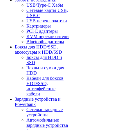
USB/Type-C Хабы
Сетевые карты USB,
USB-C
USB переключатели
Картридеры
PCI-E адаптеры
KVM переключатели
Bluetooth адаптеры
Боксы для HDD/SSD,
аксессуары к HDD/SSD
Боксы для HDD и
SSD
Чехлы и сумки для
HDD
Кабели для боксов
HDD/SSD,
интерфейсные
кабели
Зарядные устройства и
Powerbank
Сетевые зарядные
устройства
Автомобильные
зарядные устройства