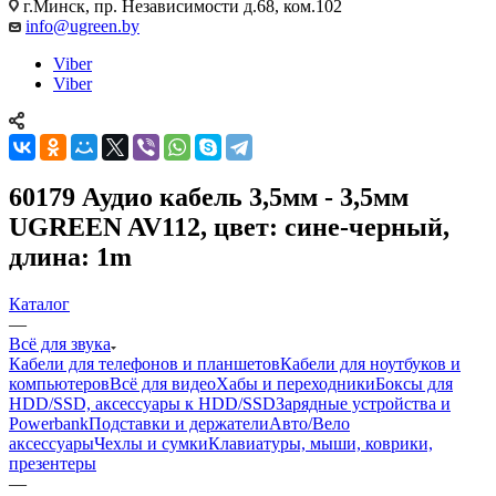
г.Минск, пр. Независимости д.68, ком.102
info@ugreen.by
Viber
Viber
60179 Аудио кабель 3,5мм - 3,5мм
UGREEN AV112, цвет: сине-черный,
длина: 1m
Каталог
—
Всё для звука
Кабели для телефонов и планшетов
Кабели для ноутбуков и
компьютеров
Всё для видео
Хабы и переходники
Боксы для
HDD/SSD, аксессуары к HDD/SSD
Зарядные устройства и
Powerbank
Подставки и держатели
Авто/Вело
аксессуары
Чехлы и сумки
Клавиатуры, мыши, коврики,
презентеры
—