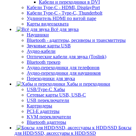
Кабели и переходники в DVI
Кабели Type-C - HDMI, DisplayPort
Кабели Type-C - Type-C, Thunderbolt
Удлинитель HDMI по витой паре
Карты видеозахвата
Всё для звука
Наушники
Bluetooth - адаптеры, ресиверы и трансмиттеры
Звуковые карты USB
Аудио-кабели
Оптические кабели для звука (Toslink)
Bluetooth трекер
Аудио-переходники для телефонов
Аудио-переходники для наушников
Переходники для звука
Хабы и переходники
USB/Type-C Хабы
Сетевые карты USB, USB-C
USB переключатели
Картридеры
PCI-E адаптеры
KVM переключатели
Bluetooth адаптеры
Боксы
для HDD/SSD, аксессуары к HDD/SSD