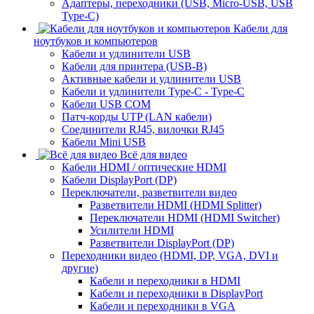
Адаптеры, переходники (USB, Micro-USB, USB
Type-C)
Кабели для
ноутбуков и компьютеров
Кабели и удлинители USB
Кабели для принтера (USB-B)
Активные кабели и удлинители USB
Кабели и удлинители Type-C - Type-C
Кабели USB COM
Патч-корды UTP (LAN кабели)
Соединители RJ45, вилочки RJ45
Кабели Mini USB
Всё для видео
Кабели HDMI / оптические HDMI
Кабели DisplayPort (DP)
Переключатели, разветвители видео
Разветвители HDMI (HDMI Splitter)
Переключатели HDMI (HDMI Switcher)
Усилители HDMI
Разветвители DisplayPort (DP)
Переходники видео (HDMI, DP, VGA, DVI и
другие)
Кабели и переходники в HDMI
Кабели и переходники в DisplayPort
Кабели и переходники в VGA