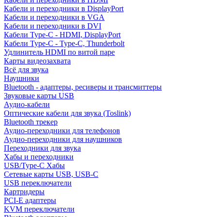
Кабели и переходники в DisplayPort
Кабели и переходники в VGA
Кабели и переходники в DVI
Кабели Type-C - HDMI, DisplayPort
Кабели Type-C - Type-C, Thunderbolt
Удлинитель HDMI по витой паре
Карты видеозахвата
Всё для звука
Наушники
Bluetooth - адаптеры, ресиверы и трансмиттеры
Звуковые карты USB
Аудио-кабели
Оптические кабели для звука (Toslink)
Bluetooth трекер
Аудио-переходники для телефонов
Аудио-переходники для наушников
Переходники для звука
Хабы и переходники
USB/Type-C Хабы
Сетевые карты USB, USB-C
USB переключатели
Картридеры
PCI-E адаптеры
KVM переключатели