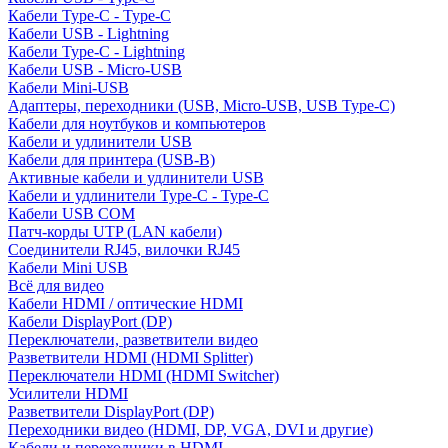
Кабели Type-C - Type-C
Кабели USB - Lightning
Кабели Type-C - Lightning
Кабели USB - Micro-USB
Кабели Mini-USB
Адаптеры, переходники (USB, Micro-USB, USB Type-C)
Кабели для ноутбуков и компьютеров
Кабели и удлинители USB
Кабели для принтера (USB-B)
Активные кабели и удлинители USB
Кабели и удлинители Type-C - Type-C
Кабели USB COM
Патч-корды UTP (LAN кабели)
Соединители RJ45, вилочки RJ45
Кабели Mini USB
Всё для видео
Кабели HDMI / оптические HDMI
Кабели DisplayPort (DP)
Переключатели, разветвители видео
Разветвители HDMI (HDMI Splitter)
Переключатели HDMI (HDMI Switcher)
Усилители HDMI
Разветвители DisplayPort (DP)
Переходники видео (HDMI, DP, VGA, DVI и другие)
Кабели и переходники в HDMI