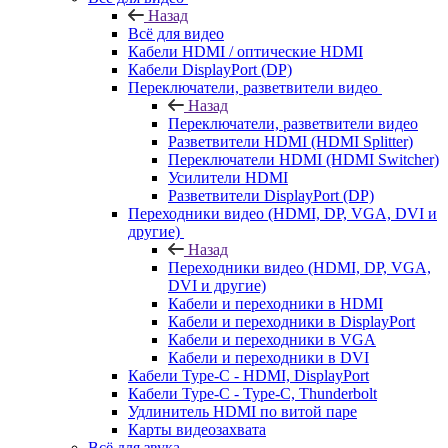
Назад
Всё для видео
Кабели HDMI / оптические HDMI
Кабели DisplayPort (DP)
Переключатели, разветвители видео
Назад
Переключатели, разветвители видео
Разветвители HDMI (HDMI Splitter)
Переключатели HDMI (HDMI Switcher)
Усилители HDMI
Разветвители DisplayPort (DP)
Переходники видео (HDMI, DP, VGA, DVI и
другие)
Назад
Переходники видео (HDMI, DP, VGA,
DVI и другие)
Кабели и переходники в HDMI
Кабели и переходники в DisplayPort
Кабели и переходники в VGA
Кабели и переходники в DVI
Кабели Type-C - HDMI, DisplayPort
Кабели Type-C - Type-C, Thunderbolt
Удлинитель HDMI по витой паре
Карты видеозахвата
Всё для звука