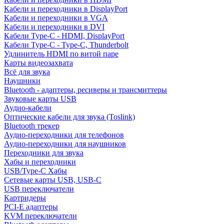
Кабели и переходники в DisplayPort
Кабели и переходники в VGA
Кабели и переходники в DVI
Кабели Type-C - HDMI, DisplayPort
Кабели Type-C - Type-C, Thunderbolt
Удлинитель HDMI по витой паре
Карты видеозахвата
Всё для звука
Наушники
Bluetooth - адаптеры, ресиверы и трансмиттеры
Звуковые карты USB
Аудио-кабели
Оптические кабели для звука (Toslink)
Bluetooth трекер
Аудио-переходники для телефонов
Аудио-переходники для наушников
Переходники для звука
Хабы и переходники
USB/Type-C Хабы
Сетевые карты USB, USB-C
USB переключатели
Картридеры
PCI-E адаптеры
KVM переключатели