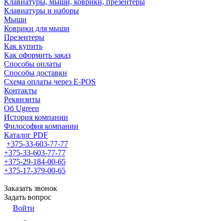
Клавиатуры, мыши, коврики, презентеры
Клавиатуры и наборы
Мыши
Коврики для мыши
Презентеры
Как купить
Как оформить заказ
Способы оплаты
Способы доставки
Схема оплаты через E-POS
Контакты
Реквизиты
Об Ugreen
История компании
Философия компании
Каталог PDF
+375-33-603-77-77
+375-33-603-77-77
+375-29-184-00-65
+375-17-379-00-65
Заказать звонок
Задать вопрос
Войти