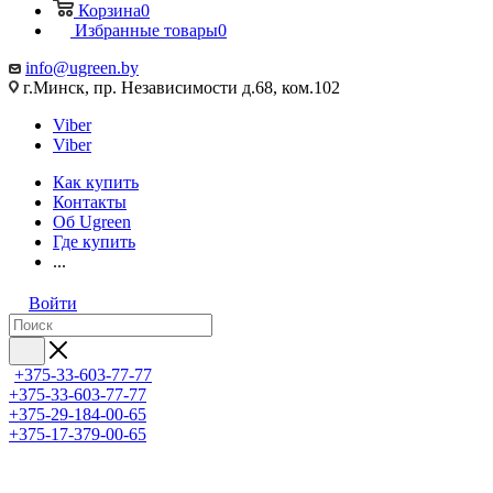
Корзина
0
Избранные товары
0
info@ugreen.by
г.Минск, пр. Независимости д.68, ком.102
Viber
Viber
Как купить
Контакты
Об Ugreen
Где купить
...
Войти
+375-33-603-77-77
+375-33-603-77-77
+375-29-184-00-65
+375-17-379-00-65