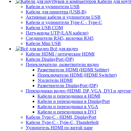
Кабели для ноут
Кабели и удлинители USB
Кабели для принтера (USB-B)
Активные кабели и удлинители USB
Кабели и удлинители Type-C - Type-C
Кабели USB COM
Патч-корды UTP (LAN кабели)
Соединители RJ45, вилочки RJ45
Кабели Mini USB
Всё для видео
Кабели HDMI / оптические HDMI
Кабели DisplayPort (DP)
Переключатели, разветвители видео
Разветвители HDMI (HDMI Splitter)
Переключатели HDMI (HDMI Switcher)
Усилители HDMI
Разветвители DisplayPort (DP)
Переходники видео (HDMI, DP, VGA, DVI и другие
Кабели и переходники в HDMI
Кабели и переходники в DisplayPort
Кабели и переходники в VGA
Кабели и переходники в DVI
Кабели Type-C - HDMI, DisplayPort
Кабели Type-C - Type-C, Thunderbolt
Удлинитель HDMI по витой паре