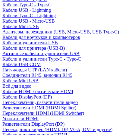
Кабели Type-C - Type-C
Кабели USB - Lightning
Кабели Type-C - Lightning
Кабели USB - Micro-USB
Кабели Mini-USB
Адаптеры, переходники (USB, Micro-USB, USB Type-C)
Кабели для ноутбуков и компьютеров
Кабели и удлинители USB
Кабели для принтера (USB-B)
Активные кабели и удлинители USB
Кабели и удлинители Type-C - Type-C
Кабели USB COM
Патч-корды UTP (LAN кабели)
Соединители RJ45, вилочки RJ45
Кабели Mini USB
Всё для видео
Кабели HDMI / оптические HDMI
Кабели DisplayPort (DP)
Переключатели, разветвители видео
Разветвители HDMI (HDMI Splitter)
Переключатели HDMI (HDMI Switcher)
Усилители HDMI
Разветвители DisplayPort (DP)
Переходники видео (HDMI, DP, VGA, DVI и другие)
Кабели и переходники в HDMI