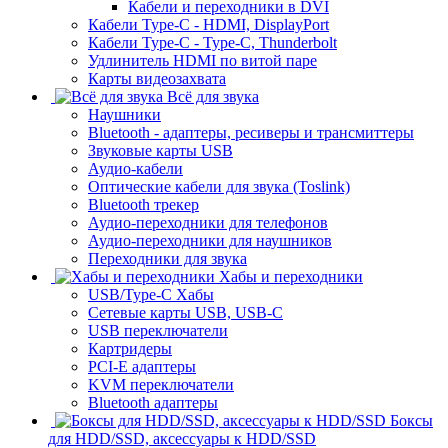
Кабели и переходники в DVI
Кабели Type-C - HDMI, DisplayPort
Кабели Type-C - Type-C, Thunderbolt
Удлинитель HDMI по витой паре
Карты видеозахвата
Всё для звука
Наушники
Bluetooth - адаптеры, ресиверы и трансмиттеры
Звуковые карты USB
Аудио-кабели
Оптические кабели для звука (Toslink)
Bluetooth трекер
Аудио-переходники для телефонов
Аудио-переходники для наушников
Переходники для звука
Хабы и переходники
USB/Type-C Хабы
Сетевые карты USB, USB-C
USB переключатели
Картридеры
PCI-E адаптеры
KVM переключатели
Bluetooth адаптеры
Боксы
для HDD/SSD, аксессуары к HDD/SSD