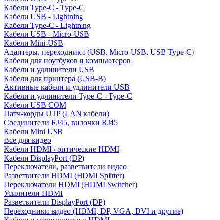
Кабели Type-C - Type-C
Кабели USB - Lightning
Кабели Type-C - Lightning
Кабели USB - Micro-USB
Кабели Mini-USB
Адаптеры, переходники (USB, Micro-USB, USB Type-C)
Кабели для ноутбуков и компьютеров
Кабели и удлинители USB
Кабели для принтера (USB-B)
Активные кабели и удлинители USB
Кабели и удлинители Type-C - Type-C
Кабели USB COM
Патч-корды UTP (LAN кабели)
Соединители RJ45, вилочки RJ45
Кабели Mini USB
Всё для видео
Кабели HDMI / оптические HDMI
Кабели DisplayPort (DP)
Переключатели, разветвители видео
Разветвители HDMI (HDMI Splitter)
Переключатели HDMI (HDMI Switcher)
Усилители HDMI
Разветвители DisplayPort (DP)
Переходники видео (HDMI, DP, VGA, DVI и другие)
Кабели и переходники в HDMI