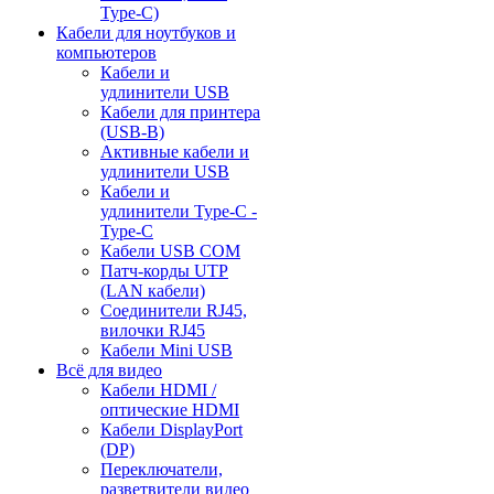
Type-C)
Кабели для ноутбуков и
компьютеров
Кабели и
удлинители USB
Кабели для принтера
(USB-B)
Активные кабели и
удлинители USB
Кабели и
удлинители Type-C -
Type-C
Кабели USB COM
Патч-корды UTP
(LAN кабели)
Соединители RJ45,
вилочки RJ45
Кабели Mini USB
Всё для видео
Кабели HDMI /
оптические HDMI
Кабели DisplayPort
(DP)
Переключатели,
разветвители видео