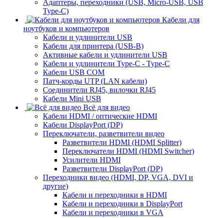
Адаптеры, переходники (USB, Micro-USB, USB
Type-C)
Кабели для
ноутбуков и компьютеров
Кабели и удлинители USB
Кабели для принтера (USB-B)
Активные кабели и удлинители USB
Кабели и удлинители Type-C - Type-C
Кабели USB COM
Патч-корды UTP (LAN кабели)
Соединители RJ45, вилочки RJ45
Кабели Mini USB
Всё для видео
Кабели HDMI / оптические HDMI
Кабели DisplayPort (DP)
Переключатели, разветвители видео
Разветвители HDMI (HDMI Splitter)
Переключатели HDMI (HDMI Switcher)
Усилители HDMI
Разветвители DisplayPort (DP)
Переходники видео (HDMI, DP, VGA, DVI и
другие)
Кабели и переходники в HDMI
Кабели и переходники в DisplayPort
Кабели и переходники в VGA