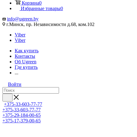
Корзина
0
Избранные товары
0
info@ugreen.by
г.Минск, пр. Независимости д.68, ком.102
Viber
Viber
Как купить
Контакты
Об Ugreen
Где купить
...
Войти
+375-33-603-77-77
+375-33-603-77-77
+375-29-184-00-65
+375-17-379-00-65