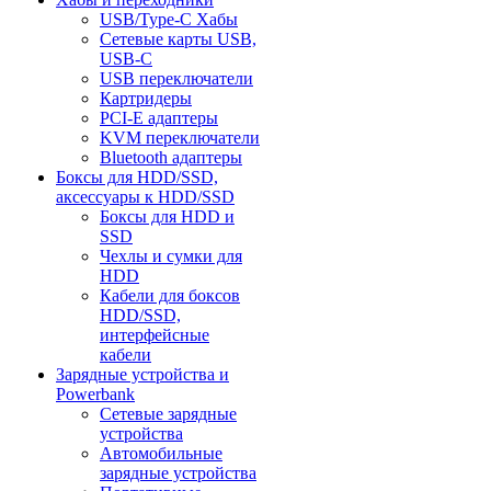
USB/Type-C Хабы
Сетевые карты USB,
USB-C
USB переключатели
Картридеры
PCI-E адаптеры
KVM переключатели
Bluetooth адаптеры
Боксы для HDD/SSD,
аксессуары к HDD/SSD
Боксы для HDD и
SSD
Чехлы и сумки для
HDD
Кабели для боксов
HDD/SSD,
интерфейсные
кабели
Зарядные устройства и
Powerbank
Сетевые зарядные
устройства
Автомобильные
зарядные устройства