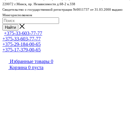
220072 г.Минск, пр. Независимости д.68-2 к.338
Свидетельство о государственной регистрации №0011737 от 31.03.2000 выдано
Мингорисполкомом
Найти
+375-33-603-77-77
+375-33-603-77-77
+375-29-184-00-65
+375-17-379-00-65
Избранные товары
0
Корзина
0
пуста