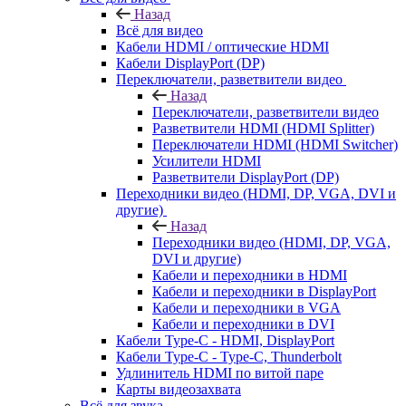
Назад
Всё для видео
Кабели HDMI / оптические HDMI
Кабели DisplayPort (DP)
Переключатели, разветвители видео
Назад
Переключатели, разветвители видео
Разветвители HDMI (HDMI Splitter)
Переключатели HDMI (HDMI Switcher)
Усилители HDMI
Разветвители DisplayPort (DP)
Переходники видео (HDMI, DP, VGA, DVI и
другие)
Назад
Переходники видео (HDMI, DP, VGA,
DVI и другие)
Кабели и переходники в HDMI
Кабели и переходники в DisplayPort
Кабели и переходники в VGA
Кабели и переходники в DVI
Кабели Type-C - HDMI, DisplayPort
Кабели Type-C - Type-C, Thunderbolt
Удлинитель HDMI по витой паре
Карты видеозахвата
Всё для звука