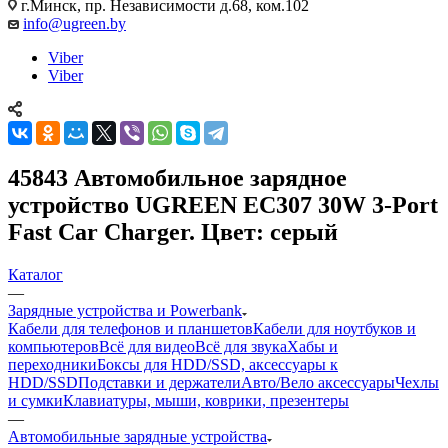
г.Минск, пр. Независимости д.68, ком.102
info@ugreen.by
Viber
Viber
45843 Автомобильное зарядное
устройство UGREEN EC307 30W 3-Port
Fast Car Charger. Цвет: серый
Каталог
—
Зарядные устройства и Powerbank
Кабели для телефонов и планшетов
Кабели для ноутбуков и
компьютеров
Всё для видео
Всё для звука
Хабы и
переходники
Боксы для HDD/SSD, аксессуары к
HDD/SSD
Подставки и держатели
Авто/Вело аксессуары
Чехлы
и сумки
Клавиатуры, мыши, коврики, презентеры
—
Автомобильные зарядные устройства