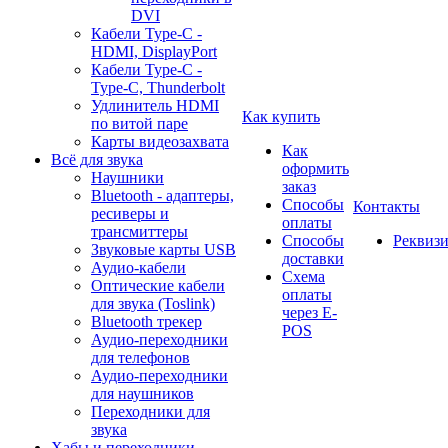
DVI
Кабели Type-C -
HDMI, DisplayPort
Кабели Type-C -
Type-C, Thunderbolt
Удлинитель HDMI
Как купить
по витой паре
Карты видеозахвата
Как
Всё для звука
оформить
Наушники
заказ
Bluetooth - адаптеры,
Способы
Контакты
ресиверы и
оплаты
трансмиттеры
Способы
Реквиз
Звуковые карты USB
доставки
Аудио-кабели
Схема
Оптические кабели
оплаты
для звука (Toslink)
через E-
Bluetooth трекер
POS
Аудио-переходники
для телефонов
Аудио-переходники
для наушников
Переходники для
звука
Хабы и переходники