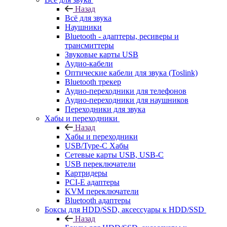
Назад
Всё для звука
Наушники
Bluetooth - адаптеры, ресиверы и
трансмиттеры
Звуковые карты USB
Аудио-кабели
Оптические кабели для звука (Toslink)
Bluetooth трекер
Аудио-переходники для телефонов
Аудио-переходники для наушников
Переходники для звука
Хабы и переходники
Назад
Хабы и переходники
USB/Type-C Хабы
Сетевые карты USB, USB-C
USB переключатели
Картридеры
PCI-E адаптеры
KVM переключатели
Bluetooth адаптеры
Боксы для HDD/SSD, аксессуары к HDD/SSD
Назад