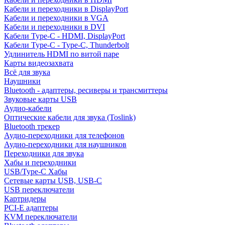
Кабели и переходники в DisplayPort
Кабели и переходники в VGA
Кабели и переходники в DVI
Кабели Type-C - HDMI, DisplayPort
Кабели Type-C - Type-C, Thunderbolt
Удлинитель HDMI по витой паре
Карты видеозахвата
Всё для звука
Наушники
Bluetooth - адаптеры, ресиверы и трансмиттеры
Звуковые карты USB
Аудио-кабели
Оптические кабели для звука (Toslink)
Bluetooth трекер
Аудио-переходники для телефонов
Аудио-переходники для наушников
Переходники для звука
Хабы и переходники
USB/Type-C Хабы
Сетевые карты USB, USB-C
USB переключатели
Картридеры
PCI-E адаптеры
KVM переключатели