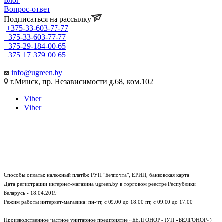
Блог
Вопрос-ответ
Подписаться на рассылку
+375-33-603-77-77
+375-33-603-77-77
+375-29-184-00-65
+375-17-379-00-65
info@ugreen.by
г.Минск, пр. Независимости д.68, ком.102
Viber
Viber
Способы оплаты: наложный платёж РУП "Белпочта", ЕРИП, банковская карта
Дата регистрации интернет-магазина ugreen.by в торговом реестре Республики
Беларусь - 18.04.2019
Режим работы интернет-магазина:
пн-чт, с 09.00 до 18.00
пт, с 09.00 до 17.00
Производственное частное унитарное предприятие «БЕЛГОНОР» (УП «БЕЛГОНОР»)