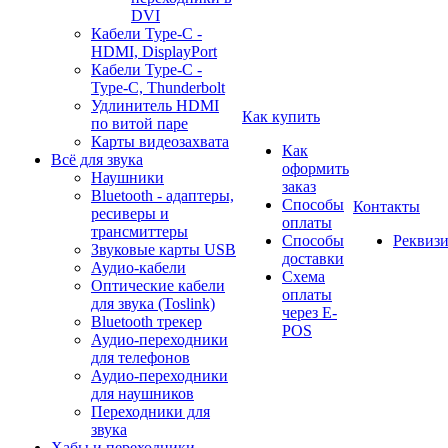
DVI
Кабели Type-C -
HDMI, DisplayPort
Кабели Type-C -
Type-C, Thunderbolt
Удлинитель HDMI
Как купить
по витой паре
Карты видеозахвата
Как
Всё для звука
оформить
Наушники
заказ
Bluetooth - адаптеры,
Способы
Контакты
ресиверы и
оплаты
трансмиттеры
Способы
Реквиз
Звуковые карты USB
доставки
Аудио-кабели
Схема
Оптические кабели
оплаты
для звука (Toslink)
через E-
Bluetooth трекер
POS
Аудио-переходники
для телефонов
Аудио-переходники
для наушников
Переходники для
звука
Хабы и переходники