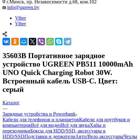
г.Минск, пр. Независимости д.68, ком.102
info@ugreen.by
Viber
Viber
35603B Портативное зарядное
устройство UGREEN PB511 10000mAh
UNO Quick Charging Robot 30W.
Встроенный кабель USB-C. Цвет:
серый
Каталог
—
Зарядные устройства и Powerbank
Кабели для телефонов и планшетов
Кабели для ноутбуков и
компьютеров
Всё для видео
Всё для звука
Хабы и
переходники
Боксы для HDD/SSD, аксессуары к
HDD/SSD
Подставки и держатели
Авто/Вело аксессуары
Чехлы