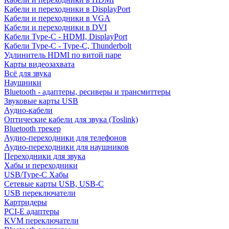
Кабели и переходники в DisplayPort
Кабели и переходники в VGA
Кабели и переходники в DVI
Кабели Type-C - HDMI, DisplayPort
Кабели Type-C - Type-C, Thunderbolt
Удлинитель HDMI по витой паре
Карты видеозахвата
Всё для звука
Наушники
Bluetooth - адаптеры, ресиверы и трансмиттеры
Звуковые карты USB
Аудио-кабели
Оптические кабели для звука (Toslink)
Bluetooth трекер
Аудио-переходники для телефонов
Аудио-переходники для наушников
Переходники для звука
Хабы и переходники
USB/Type-C Хабы
Сетевые карты USB, USB-C
USB переключатели
Картридеры
PCI-E адаптеры
KVM переключатели