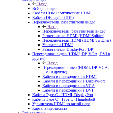
Назад
Всё для видео
Кабели HDMI / оптические HDMI
Кабели DisplayPort (DP)
Переключатели, разветвители видео
Назад
Переключатели, разветвители видео
Разветвители HDMI (HDMI Splitter)
Переключатели HDMI (HDMI Switcher)
Усилители HDMI
Разветвители DisplayPort (DP)
Переходники видео (HDMI, DP, VGA, DVI и
другие)
Назад
Переходники видео (HDMI, DP, VGA,
DVI и другие)
Кабели и переходники в HDMI
Кабели и переходники в DisplayPort
Кабели и переходники в VGA
Кабели и переходники в DVI
Кабели Type-C - HDMI, DisplayPort
Кабели Type-C - Type-C, Thunderbolt
Удлинитель HDMI по витой паре
Карты видеозахвата
Всё для звука