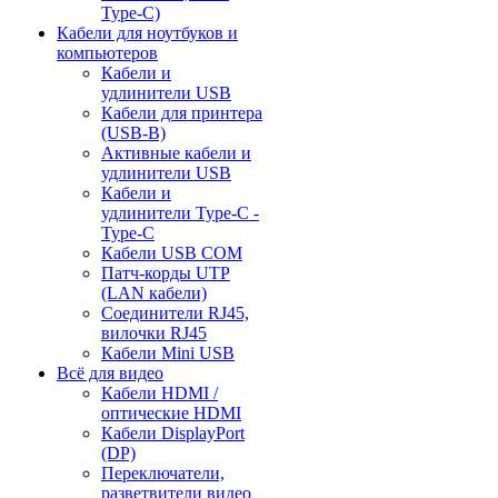
Type-C)
Кабели для ноутбуков и
компьютеров
Кабели и
удлинители USB
Кабели для принтера
(USB-B)
Активные кабели и
удлинители USB
Кабели и
удлинители Type-C -
Type-C
Кабели USB COM
Патч-корды UTP
(LAN кабели)
Соединители RJ45,
вилочки RJ45
Кабели Mini USB
Всё для видео
Кабели HDMI /
оптические HDMI
Кабели DisplayPort
(DP)
Переключатели,
разветвители видео