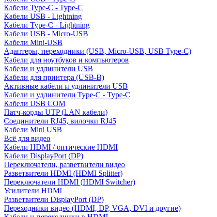
Кабели Type-C - Type-C
Кабели USB - Lightning
Кабели Type-C - Lightning
Кабели USB - Micro-USB
Кабели Mini-USB
Адаптеры, переходники (USB, Micro-USB, USB Type-C)
Кабели для ноутбуков и компьютеров
Кабели и удлинители USB
Кабели для принтера (USB-B)
Активные кабели и удлинители USB
Кабели и удлинители Type-C - Type-C
Кабели USB COM
Патч-корды UTP (LAN кабели)
Соединители RJ45, вилочки RJ45
Кабели Mini USB
Всё для видео
Кабели HDMI / оптические HDMI
Кабели DisplayPort (DP)
Переключатели, разветвители видео
Разветвители HDMI (HDMI Splitter)
Переключатели HDMI (HDMI Switcher)
Усилители HDMI
Разветвители DisplayPort (DP)
Переходники видео (HDMI, DP, VGA, DVI и другие)
Кабели и переходники в HDMI