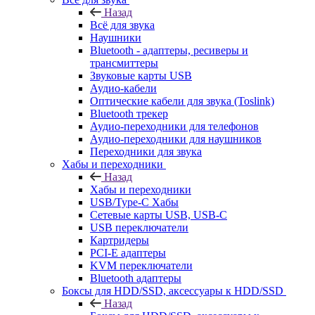
Назад
Всё для звука
Наушники
Bluetooth - адаптеры, ресиверы и
трансмиттеры
Звуковые карты USB
Аудио-кабели
Оптические кабели для звука (Toslink)
Bluetooth трекер
Аудио-переходники для телефонов
Аудио-переходники для наушников
Переходники для звука
Хабы и переходники
Назад
Хабы и переходники
USB/Type-C Хабы
Сетевые карты USB, USB-C
USB переключатели
Картридеры
PCI-E адаптеры
KVM переключатели
Bluetooth адаптеры
Боксы для HDD/SSD, аксессуары к HDD/SSD
Назад