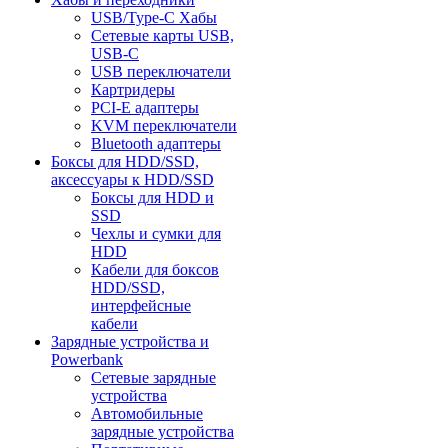
USB/Type-C Хабы
Сетевые карты USB,
USB-C
USB переключатели
Картридеры
PCI-E адаптеры
KVM переключатели
Bluetooth адаптеры
Боксы для HDD/SSD,
аксессуары к HDD/SSD
Боксы для HDD и
SSD
Чехлы и сумки для
HDD
Кабели для боксов
HDD/SSD,
интерфейсные
кабели
Зарядные устройства и
Powerbank
Сетевые зарядные
устройства
Автомобильные
зарядные устройства