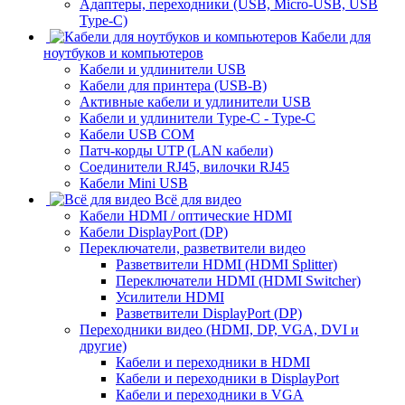
Адаптеры, переходники (USB, Micro-USB, USB
Type-C)
Кабели для
ноутбуков и компьютеров
Кабели и удлинители USB
Кабели для принтера (USB-B)
Активные кабели и удлинители USB
Кабели и удлинители Type-C - Type-C
Кабели USB COM
Патч-корды UTP (LAN кабели)
Соединители RJ45, вилочки RJ45
Кабели Mini USB
Всё для видео
Кабели HDMI / оптические HDMI
Кабели DisplayPort (DP)
Переключатели, разветвители видео
Разветвители HDMI (HDMI Splitter)
Переключатели HDMI (HDMI Switcher)
Усилители HDMI
Разветвители DisplayPort (DP)
Переходники видео (HDMI, DP, VGA, DVI и
другие)
Кабели и переходники в HDMI
Кабели и переходники в DisplayPort
Кабели и переходники в VGA