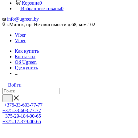
Корзина
0
Избранные товары
0
info@ugreen.by
г.Минск, пр. Независимости д.68, ком.102
Viber
Viber
Как купить
Контакты
Об Ugreen
Где купить
...
Войти
+375-33-603-77-77
+375-33-603-77-77
+375-29-184-00-65
+375-17-379-00-65