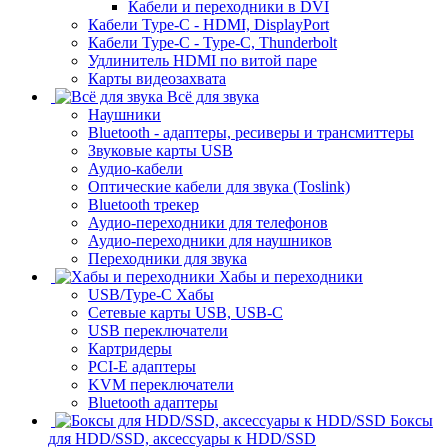
Кабели и переходники в DVI
Кабели Type-C - HDMI, DisplayPort
Кабели Type-C - Type-C, Thunderbolt
Удлинитель HDMI по витой паре
Карты видеозахвата
Всё для звука
Наушники
Bluetooth - адаптеры, ресиверы и трансмиттеры
Звуковые карты USB
Аудио-кабели
Оптические кабели для звука (Toslink)
Bluetooth трекер
Аудио-переходники для телефонов
Аудио-переходники для наушников
Переходники для звука
Хабы и переходники
USB/Type-C Хабы
Сетевые карты USB, USB-C
USB переключатели
Картридеры
PCI-E адаптеры
KVM переключатели
Bluetooth адаптеры
Боксы
для HDD/SSD, аксессуары к HDD/SSD