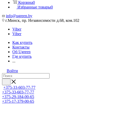
Корзина
0
Избранные товары
0
info@ugreen.by
г.Минск, пр. Независимости д.68, ком.102
Viber
Viber
Как купить
Контакты
Об Ugreen
Где купить
...
Войти
+375-33-603-77-77
+375-33-603-77-77
+375-29-184-00-65
+375-17-379-00-65