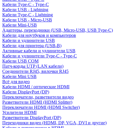
Кабели Type-C - Type-C
Кабели USB - Lightning
Кабели Type-C - Lightning
Кабели USB - Micro-USB
Кабели Mini-USB
Адаптеры, переходники (USB, Micro-USB, USB Type-C)
Кабели для ноутбуков и компьютеров
Кабели и удлинители USB
Кабели для принтера (USB-B)
Активные кабели и удлинители USB
Кабели и удлинители Type-C - Type-C
Кабели USB COM
Патч-корды UTP (LAN кабели)
Соединители RJ45, вилочки RJ45
Кабели Mini USB
Всё для видео
Кабели HDMI / оптические HDMI
Кабели DisplayPort (DP)
Переключатели, разветвители видео
Разветвители HDMI (HDMI Splitter)
Переключатели HDMI (HDMI Switcher)
Усилители HDMI
Разветвители DisplayPort (DP)
Переходники видео (HDMI, DP, VGA, DVI и другие)
Кабели и переходники в HDMI