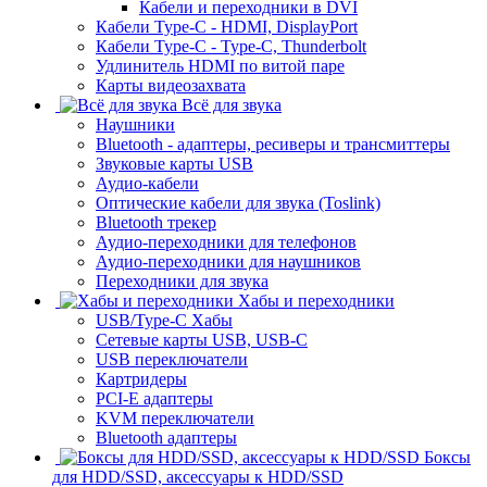
Кабели и переходники в DVI
Кабели Type-C - HDMI, DisplayPort
Кабели Type-C - Type-C, Thunderbolt
Удлинитель HDMI по витой паре
Карты видеозахвата
Всё для звука
Наушники
Bluetooth - адаптеры, ресиверы и трансмиттеры
Звуковые карты USB
Аудио-кабели
Оптические кабели для звука (Toslink)
Bluetooth трекер
Аудио-переходники для телефонов
Аудио-переходники для наушников
Переходники для звука
Хабы и переходники
USB/Type-C Хабы
Сетевые карты USB, USB-C
USB переключатели
Картридеры
PCI-E адаптеры
KVM переключатели
Bluetooth адаптеры
Боксы
для HDD/SSD, аксессуары к HDD/SSD