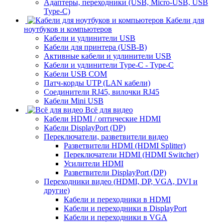
Адаптеры, переходники (USB, Micro-USB, USB
Type-C)
Кабели для
ноутбуков и компьютеров
Кабели и удлинители USB
Кабели для принтера (USB-B)
Активные кабели и удлинители USB
Кабели и удлинители Type-C - Type-C
Кабели USB COM
Патч-корды UTP (LAN кабели)
Соединители RJ45, вилочки RJ45
Кабели Mini USB
Всё для видео
Кабели HDMI / оптические HDMI
Кабели DisplayPort (DP)
Переключатели, разветвители видео
Разветвители HDMI (HDMI Splitter)
Переключатели HDMI (HDMI Switcher)
Усилители HDMI
Разветвители DisplayPort (DP)
Переходники видео (HDMI, DP, VGA, DVI и
другие)
Кабели и переходники в HDMI
Кабели и переходники в DisplayPort
Кабели и переходники в VGA