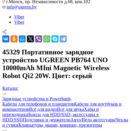
г.Минск, пр. Независимости д.68, ком.102
info@ugreen.by
Viber
Viber
45329 Портативное зарядное
устройство UGREEN PB764 UNO
10000mAh MIni Magnetic Wireless
Robot Qi2 20W. Цвет: серый
Каталог
—
Зарядные устройства и Powerbank
Кабели для телефонов и планшетов
Кабели для ноутбуков и
компьютеров
Всё для видео
Всё для звука
Хабы и
переходники
Боксы для HDD/SSD, аксессуары к
HDD/SSD
Подставки и держатели
Авто/Вело аксессуары
Чехлы
и сумки
Клавиатуры, мыши, коврики, презентеры
—