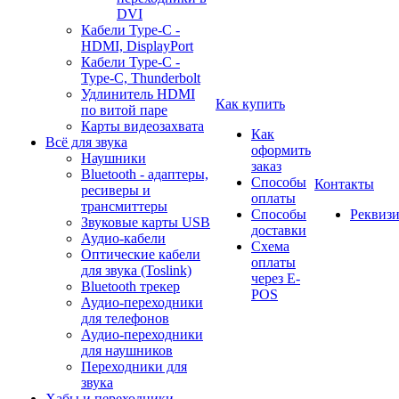
DVI
Кабели Type-C -
HDMI, DisplayPort
Кабели Type-C -
Type-C, Thunderbolt
Удлинитель HDMI
Как купить
по витой паре
Карты видеозахвата
Как
Всё для звука
оформить
Наушники
заказ
Bluetooth - адаптеры,
Способы
Контакты
ресиверы и
оплаты
трансмиттеры
Способы
Реквиз
Звуковые карты USB
доставки
Аудио-кабели
Схема
Оптические кабели
оплаты
для звука (Toslink)
через E-
Bluetooth трекер
POS
Аудио-переходники
для телефонов
Аудио-переходники
для наушников
Переходники для
звука
Хабы и переходники