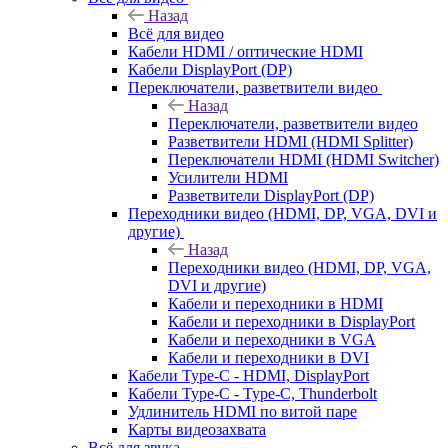
Назад
Всё для видео
Кабели HDMI / оптические HDMI
Кабели DisplayPort (DP)
Переключатели, разветвители видео
Назад
Переключатели, разветвители видео
Разветвители HDMI (HDMI Splitter)
Переключатели HDMI (HDMI Switcher)
Усилители HDMI
Разветвители DisplayPort (DP)
Переходники видео (HDMI, DP, VGA, DVI и
другие)
Назад
Переходники видео (HDMI, DP, VGA,
DVI и другие)
Кабели и переходники в HDMI
Кабели и переходники в DisplayPort
Кабели и переходники в VGA
Кабели и переходники в DVI
Кабели Type-C - HDMI, DisplayPort
Кабели Type-C - Type-C, Thunderbolt
Удлинитель HDMI по витой паре
Карты видеозахвата
Всё для звука