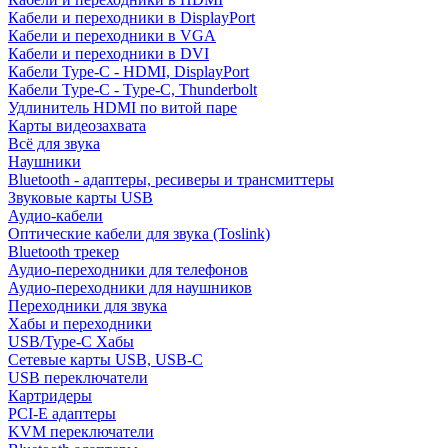
Кабели и переходники в DisplayPort
Кабели и переходники в VGA
Кабели и переходники в DVI
Кабели Type-C - HDMI, DisplayPort
Кабели Type-C - Type-C, Thunderbolt
Удлинитель HDMI по витой паре
Карты видеозахвата
Всё для звука
Наушники
Bluetooth - адаптеры, ресиверы и трансмиттеры
Звуковые карты USB
Аудио-кабели
Оптические кабели для звука (Toslink)
Bluetooth трекер
Аудио-переходники для телефонов
Аудио-переходники для наушников
Переходники для звука
Хабы и переходники
USB/Type-C Хабы
Сетевые карты USB, USB-C
USB переключатели
Картридеры
PCI-E адаптеры
KVM переключатели