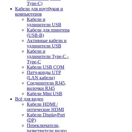
Type-C)
Кабели для ноутбуков и
компьютеров
Кабели и
удлинители USB
Кабели для принтера
(USB-B)
Активные кабели и
удлинители USB
Кабели и
удлинители Type-C -
Type-C
Кабели USB COM
Патч-корды UTP
(LAN кабели)
Соединители RJ45,
вилочки RJ45
Кабели Mini USB
Всё для видео
Кабели HDMI /
оптические HDMI
Кабели DisplayPort
(DP)
Переключатели,
разветвители видео