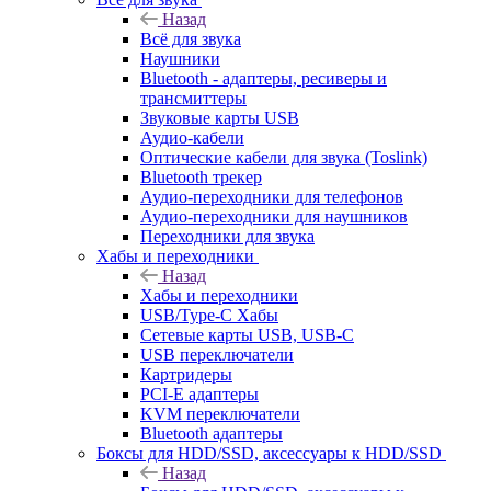
Назад
Всё для звука
Наушники
Bluetooth - адаптеры, ресиверы и
трансмиттеры
Звуковые карты USB
Аудио-кабели
Оптические кабели для звука (Toslink)
Bluetooth трекер
Аудио-переходники для телефонов
Аудио-переходники для наушников
Переходники для звука
Хабы и переходники
Назад
Хабы и переходники
USB/Type-C Хабы
Сетевые карты USB, USB-C
USB переключатели
Картридеры
PCI-E адаптеры
KVM переключатели
Bluetooth адаптеры
Боксы для HDD/SSD, аксессуары к HDD/SSD
Назад