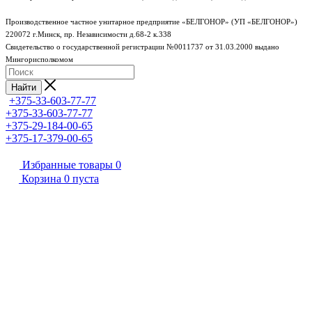
Производственное частное унитарное предприятие «БЕЛГОНОР» (УП «БЕЛГОНОР»)
220072 г.Минск, пр. Независимости д.68-2 к.338
Свидетельство о государственной регистрации №0011737 от 31.03.2000 выдано
Мингорисполкомом
Найти
+375-33-603-77-77
+375-33-603-77-77
+375-29-184-00-65
+375-17-379-00-65
Избранные товары
0
Корзина
0
пуста