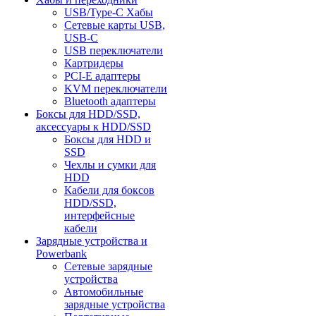
USB/Type-C Хабы
Сетевые карты USB,
USB-C
USB переключатели
Картридеры
PCI-E адаптеры
KVM переключатели
Bluetooth адаптеры
Боксы для HDD/SSD,
аксессуары к HDD/SSD
Боксы для HDD и
SSD
Чехлы и сумки для
HDD
Кабели для боксов
HDD/SSD,
интерфейсные
кабели
Зарядные устройства и
Powerbank
Сетевые зарядные
устройства
Автомобильные
зарядные устройства