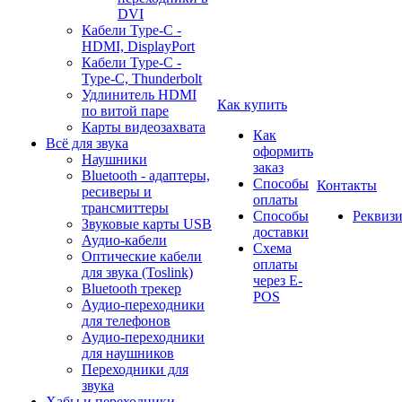
DVI
Кабели Type-C -
HDMI, DisplayPort
Кабели Type-C -
Type-C, Thunderbolt
Удлинитель HDMI
Как купить
по витой паре
Карты видеозахвата
Как
Всё для звука
оформить
Наушники
заказ
Bluetooth - адаптеры,
Способы
Контакты
ресиверы и
оплаты
трансмиттеры
Способы
Реквиз
Звуковые карты USB
доставки
Аудио-кабели
Схема
Оптические кабели
оплаты
для звука (Toslink)
через E-
Bluetooth трекер
POS
Аудио-переходники
для телефонов
Аудио-переходники
для наушников
Переходники для
звука
Хабы и переходники