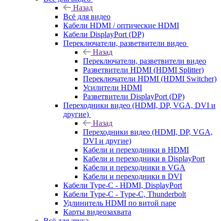
Назад
Всё для видео
Кабели HDMI / оптические HDMI
Кабели DisplayPort (DP)
Переключатели, разветвители видео
Назад
Переключатели, разветвители видео
Разветвители HDMI (HDMI Splitter)
Переключатели HDMI (HDMI Switcher)
Усилители HDMI
Разветвители DisplayPort (DP)
Переходники видео (HDMI, DP, VGA, DVI и
другие)
Назад
Переходники видео (HDMI, DP, VGA,
DVI и другие)
Кабели и переходники в HDMI
Кабели и переходники в DisplayPort
Кабели и переходники в VGA
Кабели и переходники в DVI
Кабели Type-C - HDMI, DisplayPort
Кабели Type-C - Type-C, Thunderbolt
Удлинитель HDMI по витой паре
Карты видеозахвата
Всё для звука