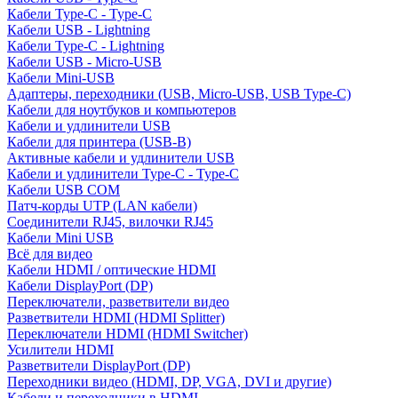
Кабели Type-C - Type-C
Кабели USB - Lightning
Кабели Type-C - Lightning
Кабели USB - Micro-USB
Кабели Mini-USB
Адаптеры, переходники (USB, Micro-USB, USB Type-C)
Кабели для ноутбуков и компьютеров
Кабели и удлинители USB
Кабели для принтера (USB-B)
Активные кабели и удлинители USB
Кабели и удлинители Type-C - Type-C
Кабели USB COM
Патч-корды UTP (LAN кабели)
Соединители RJ45, вилочки RJ45
Кабели Mini USB
Всё для видео
Кабели HDMI / оптические HDMI
Кабели DisplayPort (DP)
Переключатели, разветвители видео
Разветвители HDMI (HDMI Splitter)
Переключатели HDMI (HDMI Switcher)
Усилители HDMI
Разветвители DisplayPort (DP)
Переходники видео (HDMI, DP, VGA, DVI и другие)
Кабели и переходники в HDMI