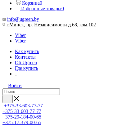
Корзина
0
Избранные товары
0
info@ugreen.by
г.Минск, пр. Независимости д.68, ком.102
Viber
Viber
Как купить
Контакты
Об Ugreen
Где купить
...
Войти
+375-33-603-77-77
+375-33-603-77-77
+375-29-184-00-65
+375-17-379-00-65