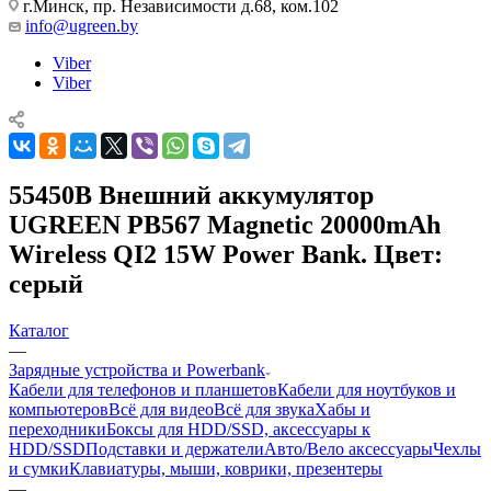
г.Минск, пр. Независимости д.68, ком.102
info@ugreen.by
Viber
Viber
55450B Внешний аккумулятор
UGREEN PB567 Magnetic 20000mAh
Wireless QI2 15W Power Bank. Цвет:
серый
Каталог
—
Зарядные устройства и Powerbank
Кабели для телефонов и планшетов
Кабели для ноутбуков и
компьютеров
Всё для видео
Всё для звука
Хабы и
переходники
Боксы для HDD/SSD, аксессуары к
HDD/SSD
Подставки и держатели
Авто/Вело аксессуары
Чехлы
и сумки
Клавиатуры, мыши, коврики, презентеры
—