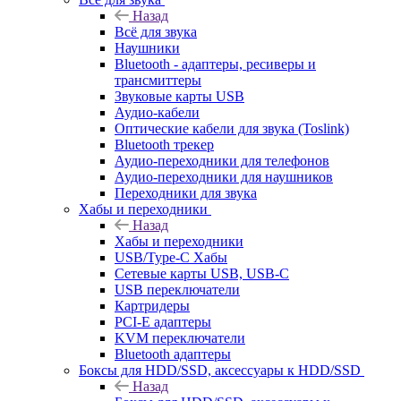
Назад
Всё для звука
Наушники
Bluetooth - адаптеры, ресиверы и
трансмиттеры
Звуковые карты USB
Аудио-кабели
Оптические кабели для звука (Toslink)
Bluetooth трекер
Аудио-переходники для телефонов
Аудио-переходники для наушников
Переходники для звука
Хабы и переходники
Назад
Хабы и переходники
USB/Type-C Хабы
Сетевые карты USB, USB-C
USB переключатели
Картридеры
PCI-E адаптеры
KVM переключатели
Bluetooth адаптеры
Боксы для HDD/SSD, аксессуары к HDD/SSD
Назад