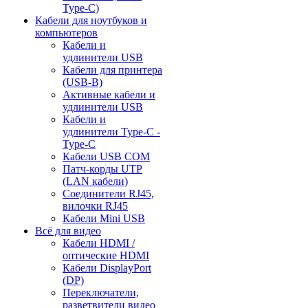
Type-C)
Кабели для ноутбуков и
компьютеров
Кабели и
удлинители USB
Кабели для принтера
(USB-B)
Активные кабели и
удлинители USB
Кабели и
удлинители Type-C -
Type-C
Кабели USB COM
Патч-корды UTP
(LAN кабели)
Соединители RJ45,
вилочки RJ45
Кабели Mini USB
Всё для видео
Кабели HDMI /
оптические HDMI
Кабели DisplayPort
(DP)
Переключатели,
разветвители видео