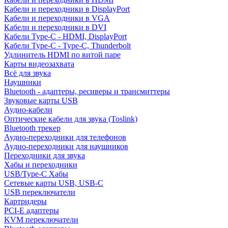
Кабели и переходники в DisplayPort
Кабели и переходники в VGA
Кабели и переходники в DVI
Кабели Type-C - HDMI, DisplayPort
Кабели Type-C - Type-C, Thunderbolt
Удлинитель HDMI по витой паре
Карты видеозахвата
Всё для звука
Наушники
Bluetooth - адаптеры, ресиверы и трансмиттеры
Звуковые карты USB
Аудио-кабели
Оптические кабели для звука (Toslink)
Bluetooth трекер
Аудио-переходники для телефонов
Аудио-переходники для наушников
Переходники для звука
Хабы и переходники
USB/Type-C Хабы
Сетевые карты USB, USB-C
USB переключатели
Картридеры
PCI-E адаптеры
KVM переключатели