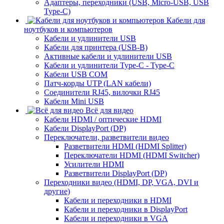
Адаптеры, переходники (USB, Micro-USB, USB
Type-C)
Кабели для
ноутбуков и компьютеров
Кабели и удлинители USB
Кабели для принтера (USB-B)
Активные кабели и удлинители USB
Кабели и удлинители Type-C - Type-C
Кабели USB COM
Патч-корды UTP (LAN кабели)
Соединители RJ45, вилочки RJ45
Кабели Mini USB
Всё для видео
Кабели HDMI / оптические HDMI
Кабели DisplayPort (DP)
Переключатели, разветвители видео
Разветвители HDMI (HDMI Splitter)
Переключатели HDMI (HDMI Switcher)
Усилители HDMI
Разветвители DisplayPort (DP)
Переходники видео (HDMI, DP, VGA, DVI и
другие)
Кабели и переходники в HDMI
Кабели и переходники в DisplayPort
Кабели и переходники в VGA