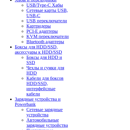
USB/Type-C Хабы
Сетевые карты USB,
USB-C
USB переключатели
Картридеры
PCI-E адаптеры
KVM переключатели
Bluetooth адаптеры
Боксы для HDD/SSD,
аксессуары к HDD/SSD
Боксы для HDD и
SSD
Чехлы и сумки для
HDD
Кабели для боксов
HDD/SSD,
интерфейсные
кабели
Зарядные устройства и
Powerbank
Сетевые зарядные
устройства
Автомобильные
зарядные устройства