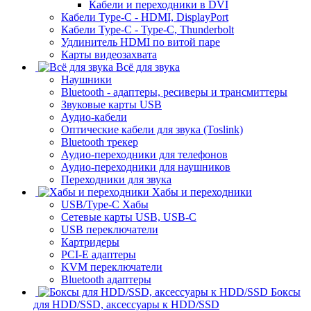
Кабели и переходники в DVI
Кабели Type-C - HDMI, DisplayPort
Кабели Type-C - Type-C, Thunderbolt
Удлинитель HDMI по витой паре
Карты видеозахвата
Всё для звука
Наушники
Bluetooth - адаптеры, ресиверы и трансмиттеры
Звуковые карты USB
Аудио-кабели
Оптические кабели для звука (Toslink)
Bluetooth трекер
Аудио-переходники для телефонов
Аудио-переходники для наушников
Переходники для звука
Хабы и переходники
USB/Type-C Хабы
Сетевые карты USB, USB-C
USB переключатели
Картридеры
PCI-E адаптеры
KVM переключатели
Bluetooth адаптеры
Боксы
для HDD/SSD, аксессуары к HDD/SSD