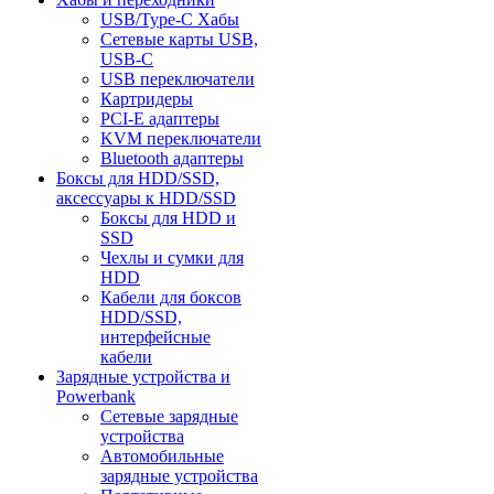
USB/Type-C Хабы
Сетевые карты USB,
USB-C
USB переключатели
Картридеры
PCI-E адаптеры
KVM переключатели
Bluetooth адаптеры
Боксы для HDD/SSD,
аксессуары к HDD/SSD
Боксы для HDD и
SSD
Чехлы и сумки для
HDD
Кабели для боксов
HDD/SSD,
интерфейсные
кабели
Зарядные устройства и
Powerbank
Сетевые зарядные
устройства
Автомобильные
зарядные устройства