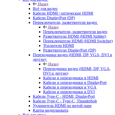
Назад
Всё для видео
Кабели HDMI / оптические HDMI
Кабели DisplayPort (DP)
Переключатели, разветвители видео
Назад
Переключатели, разветвители видео
Разветвители HDMI (HDMI Splitter)
Переключатели HDMI (HDMI Switcher)
Усилители HDMI
Разветвители DisplayPort (DP)
Переходники видео (HDMI, DP, VGA, DVI и
другие)
Назад
Переходники видео (HDMI, DP, VGA,
DVI и другие)
Кабели и переходники в HDMI
Кабели и переходники в DisplayPort
Кабели и переходники в VGA
Кабели и переходники в DVI
Кабели Type-C - HDMI, DisplayPort
Кабели Type-C - Type-C, Thunderbolt
Удлинитель HDMI по витой паре
Карты видеозахвата
Всё для звука