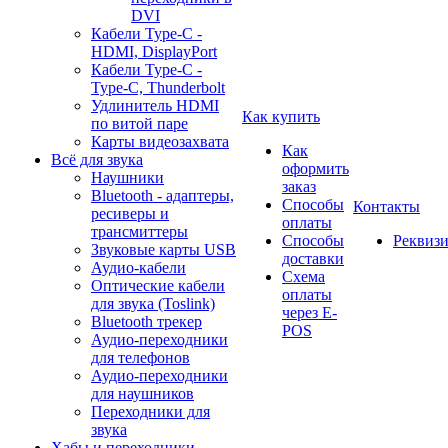
DVI
Кабели Type-C -
HDMI, DisplayPort
Кабели Type-C -
Type-C, Thunderbolt
Удлинитель HDMI
Как купить
по витой паре
Карты видеозахвата
Как
Всё для звука
оформить
Наушники
заказ
Bluetooth - адаптеры,
Способы
Контакты
ресиверы и
оплаты
трансмиттеры
Способы
Реквиз
Звуковые карты USB
доставки
Аудио-кабели
Схема
Оптические кабели
оплаты
для звука (Toslink)
через E-
Bluetooth трекер
POS
Аудио-переходники
для телефонов
Аудио-переходники
для наушников
Переходники для
звука
Хабы и переходники