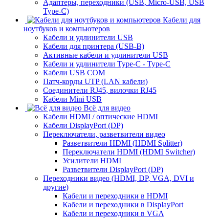
Адаптеры, переходники (USB, Micro-USB, USB
Type-C)
Кабели для
ноутбуков и компьютеров
Кабели и удлинители USB
Кабели для принтера (USB-B)
Активные кабели и удлинители USB
Кабели и удлинители Type-C - Type-C
Кабели USB COM
Патч-корды UTP (LAN кабели)
Соединители RJ45, вилочки RJ45
Кабели Mini USB
Всё для видео
Кабели HDMI / оптические HDMI
Кабели DisplayPort (DP)
Переключатели, разветвители видео
Разветвители HDMI (HDMI Splitter)
Переключатели HDMI (HDMI Switcher)
Усилители HDMI
Разветвители DisplayPort (DP)
Переходники видео (HDMI, DP, VGA, DVI и
другие)
Кабели и переходники в HDMI
Кабели и переходники в DisplayPort
Кабели и переходники в VGA