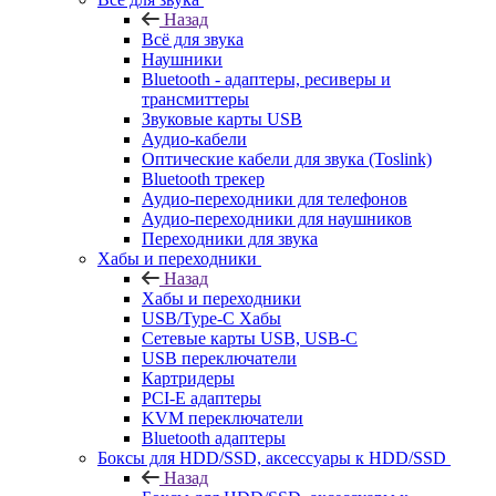
Назад
Всё для звука
Наушники
Bluetooth - адаптеры, ресиверы и
трансмиттеры
Звуковые карты USB
Аудио-кабели
Оптические кабели для звука (Toslink)
Bluetooth трекер
Аудио-переходники для телефонов
Аудио-переходники для наушников
Переходники для звука
Хабы и переходники
Назад
Хабы и переходники
USB/Type-C Хабы
Сетевые карты USB, USB-C
USB переключатели
Картридеры
PCI-E адаптеры
KVM переключатели
Bluetooth адаптеры
Боксы для HDD/SSD, аксессуары к HDD/SSD
Назад