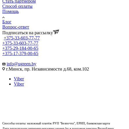
Стать партнером
Способ оплаты
Помощь
Блог
Вопрос-ответ
Подписаться на рассылку
+375-33-603-77-77
+375-33-603-77-77
+375-29-184-00-65
+375-17-379-00-65
info@ugreen.by
г.Минск, пр. Независимости д.68, ком.102
Viber
Viber
Способы оплаты: наложный платёж РУП "Белпочта", ЕРИП, банковская карта
Дата регистрации интернет-магазина ugreen.by в торговом реестре Республики