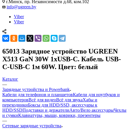
г.Минск, пр. Независимости д.68, ком.102
info@ugreen.by
Viber
Viber
65013 Зарядное устройство UGREEN
X513 GaN 30W 1xUSB-C. Кабель USB-
C-USB-C 1м 60W. Цвет: белый
Каталог
—
Зарядные устройства и Powerbank
Кабели для телефонов и планшетов
Кабели для ноутбуков и
компьютеров
Всё для видео
Всё для звука
Хабы и
переходники
Боксы для HDD/SSD, аксессуары к
HDD/SSD
Подставки и держатели
Авто/Вело аксессуары
Чехлы
и сумки
Клавиатуры, мыши, коврики, презентеры
—
Сетевые зарядные устройства