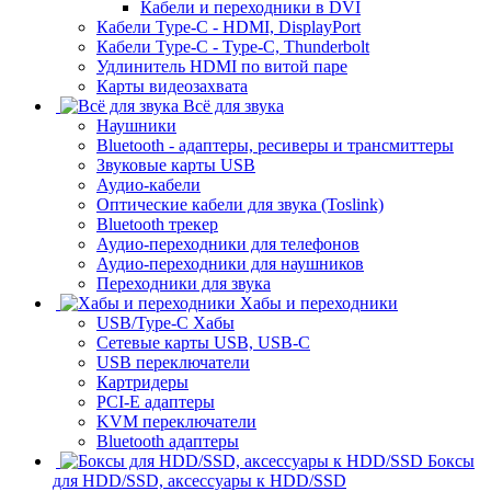
Кабели и переходники в DVI
Кабели Type-C - HDMI, DisplayPort
Кабели Type-C - Type-C, Thunderbolt
Удлинитель HDMI по витой паре
Карты видеозахвата
Всё для звука
Наушники
Bluetooth - адаптеры, ресиверы и трансмиттеры
Звуковые карты USB
Аудио-кабели
Оптические кабели для звука (Toslink)
Bluetooth трекер
Аудио-переходники для телефонов
Аудио-переходники для наушников
Переходники для звука
Хабы и переходники
USB/Type-C Хабы
Сетевые карты USB, USB-C
USB переключатели
Картридеры
PCI-E адаптеры
KVM переключатели
Bluetooth адаптеры
Боксы
для HDD/SSD, аксессуары к HDD/SSD