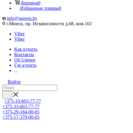
Корзина
0
Избранные товары
0
info@ugreen.by
г.Минск, пр. Независимости д.68, ком.102
Viber
Viber
Как купить
Контакты
Об Ugreen
Где купить
...
Войти
+375-33-603-77-77
+375-33-603-77-77
+375-29-184-00-65
+375-17-379-00-65