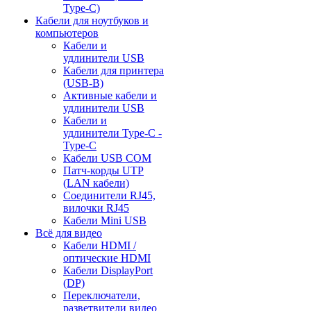
Type-C)
Кабели для ноутбуков и
компьютеров
Кабели и
удлинители USB
Кабели для принтера
(USB-B)
Активные кабели и
удлинители USB
Кабели и
удлинители Type-C -
Type-C
Кабели USB COM
Патч-корды UTP
(LAN кабели)
Соединители RJ45,
вилочки RJ45
Кабели Mini USB
Всё для видео
Кабели HDMI /
оптические HDMI
Кабели DisplayPort
(DP)
Переключатели,
разветвители видео