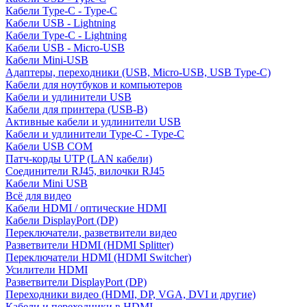
Кабели Type-C - Type-C
Кабели USB - Lightning
Кабели Type-C - Lightning
Кабели USB - Micro-USB
Кабели Mini-USB
Адаптеры, переходники (USB, Micro-USB, USB Type-C)
Кабели для ноутбуков и компьютеров
Кабели и удлинители USB
Кабели для принтера (USB-B)
Активные кабели и удлинители USB
Кабели и удлинители Type-C - Type-C
Кабели USB COM
Патч-корды UTP (LAN кабели)
Соединители RJ45, вилочки RJ45
Кабели Mini USB
Всё для видео
Кабели HDMI / оптические HDMI
Кабели DisplayPort (DP)
Переключатели, разветвители видео
Разветвители HDMI (HDMI Splitter)
Переключатели HDMI (HDMI Switcher)
Усилители HDMI
Разветвители DisplayPort (DP)
Переходники видео (HDMI, DP, VGA, DVI и другие)
Кабели и переходники в HDMI