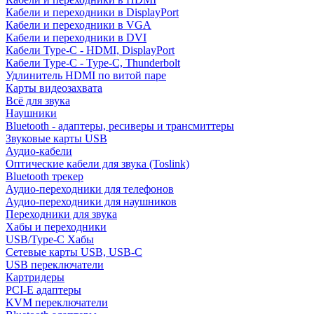
Кабели и переходники в DisplayPort
Кабели и переходники в VGA
Кабели и переходники в DVI
Кабели Type-C - HDMI, DisplayPort
Кабели Type-C - Type-C, Thunderbolt
Удлинитель HDMI по витой паре
Карты видеозахвата
Всё для звука
Наушники
Bluetooth - адаптеры, ресиверы и трансмиттеры
Звуковые карты USB
Аудио-кабели
Оптические кабели для звука (Toslink)
Bluetooth трекер
Аудио-переходники для телефонов
Аудио-переходники для наушников
Переходники для звука
Хабы и переходники
USB/Type-C Хабы
Сетевые карты USB, USB-C
USB переключатели
Картридеры
PCI-E адаптеры
KVM переключатели