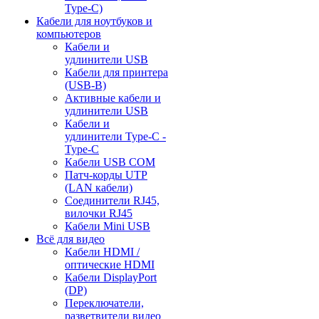
Type-C)
Кабели для ноутбуков и
компьютеров
Кабели и
удлинители USB
Кабели для принтера
(USB-B)
Активные кабели и
удлинители USB
Кабели и
удлинители Type-C -
Type-C
Кабели USB COM
Патч-корды UTP
(LAN кабели)
Соединители RJ45,
вилочки RJ45
Кабели Mini USB
Всё для видео
Кабели HDMI /
оптические HDMI
Кабели DisplayPort
(DP)
Переключатели,
разветвители видео