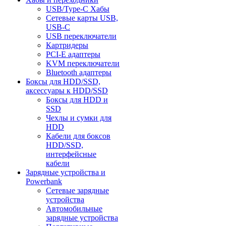
USB/Type-C Хабы
Сетевые карты USB,
USB-C
USB переключатели
Картридеры
PCI-E адаптеры
KVM переключатели
Bluetooth адаптеры
Боксы для HDD/SSD,
аксессуары к HDD/SSD
Боксы для HDD и
SSD
Чехлы и сумки для
HDD
Кабели для боксов
HDD/SSD,
интерфейсные
кабели
Зарядные устройства и
Powerbank
Сетевые зарядные
устройства
Автомобильные
зарядные устройства