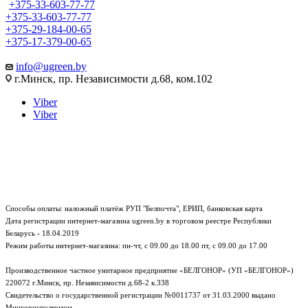
+375-33-603-77-77
+375-33-603-77-77
+375-29-184-00-65
+375-17-379-00-65
info@ugreen.by
г.Минск, пр. Независимости д.68, ком.102
Viber
Viber
Способы оплаты: наложный платёж РУП "Белпочта", ЕРИП, банковская карта
Дата регистрации интернет-магазина ugreen.by в торговом реестре Республики
Беларусь - 18.04.2019
Режим работы интернет-магазина:
пн-чт, с 09.00 до 18.00
пт, с 09.00 до 17.00
Производственное частное унитарное предприятие «БЕЛГОНОР» (УП «БЕЛГОНОР»)
220072 г.Минск, пр. Независимости д.68-2 к.338
Свидетельство о государственной регистрации №0011737 от 31.03.2000 выдано
Мингорисполкомом