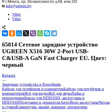
г.Минск, пр. Независимости д.68, ком.102
info@ugreen.by
Viber
Viber
65014 Сетевое зарядное устройство
UGREEN X516 30W 2-Port USB-
C&USB-A GaN Fast Charger EU. Цвет:
черный
Каталог
—
Зарядные устройства и Powerbank
Кабели для телефонов и планшетов
Кабели для ноутбуков и
компьютеров
Всё для видео
Всё для звука
Хабы и
переходники
Боксы для HDD/SSD, аксессуары к
HDD/SSD
Подставки и держатели
Авто/Вело аксессуары
Чехлы
и сумки
Клавиатуры, мыши, коврики, презентеры
—