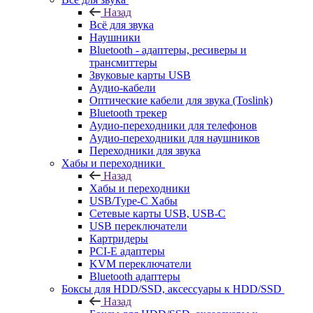
Назад
Всё для звука
Наушники
Bluetooth - адаптеры, ресиверы и
трансмиттеры
Звуковые карты USB
Аудио-кабели
Оптические кабели для звука (Toslink)
Bluetooth трекер
Аудио-переходники для телефонов
Аудио-переходники для наушников
Переходники для звука
Хабы и переходники
Назад
Хабы и переходники
USB/Type-C Хабы
Сетевые карты USB, USB-C
USB переключатели
Картридеры
PCI-E адаптеры
KVM переключатели
Bluetooth адаптеры
Боксы для HDD/SSD, аксессуары к HDD/SSD
Назад