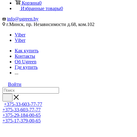
Корзина
0
Избранные товары
0
info@ugreen.by
г.Минск, пр. Независимости д.68, ком.102
Viber
Viber
Как купить
Контакты
Об Ugreen
Где купить
...
Войти
+375-33-603-77-77
+375-33-603-77-77
+375-29-184-00-65
+375-17-379-00-65