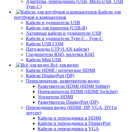
Адаптеры, переходники (USB, Micro-USB, USB
Type-C)
Кабели для
ноутбуков и компьютеров
Кабели и удлинители USB
Кабели для принтера (USB-B)
Активные кабели и удлинители USB
Кабели и удлинители Type-C - Type-C
Кабели USB COM
Патч-корды UTP (LAN кабели)
Соединители RJ45, вилочки RJ45
Кабели Mini USB
Всё для видео
Кабели HDMI / оптические HDMI
Кабели DisplayPort (DP)
Переключатели, разветвители видео
Разветвители HDMI (HDMI Splitter)
Переключатели HDMI (HDMI Switcher)
Усилители HDMI
Разветвители DisplayPort (DP)
Переходники видео (HDMI, DP, VGA, DVI и
другие)
Кабели и переходники в HDMI
Кабели и переходники в DisplayPort
Кабели и переходники в VGA