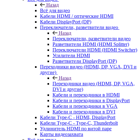
Назад
Всё для видео
Кабели HDMI / оптические HDMI
Кабели DisplayPort (DP)
Переключатели, разветвители видео
Назад
Переключатели, разветвители видео
Разветвители HDMI (HDMI Splitter)
Переключатели HDMI (HDMI Switcher)
Усилители HDMI
Разветвители DisplayPort (DP)
Переходники видео (HDMI, DP, VGA, DVI и
другие)
Назад
Переходники видео (HDMI, DP, VGA,
DVI и другие)
Кабели и переходники в HDMI
Кабели и переходники в DisplayPort
Кабели и переходники в VGA
Кабели и переходники в DVI
Кабели Type-C - HDMI, DisplayPort
Кабели Type-C - Type-C, Thunderbolt
Удлинитель HDMI по витой паре
Карты видеозахвата
Всё для звука