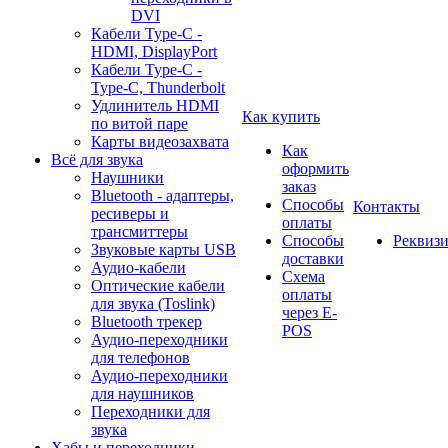
DVI
Кабели Type-C -
HDMI, DisplayPort
Кабели Type-C -
Type-C, Thunderbolt
Удлинитель HDMI
Как купить
по витой паре
Карты видеозахвата
Как
Всё для звука
оформить
Наушники
заказ
Bluetooth - адаптеры,
Способы
Контакты
ресиверы и
оплаты
трансмиттеры
Способы
Реквиз
Звуковые карты USB
доставки
Аудио-кабели
Схема
Оптические кабели
оплаты
для звука (Toslink)
через E-
Bluetooth трекер
POS
Аудио-переходники
для телефонов
Аудио-переходники
для наушников
Переходники для
звука
Хабы и переходники