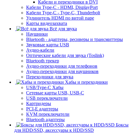
Кабели и переходники в DVI
Кабели Type-C - HDMI, DisplayPort
Кабели Type-C - Type-C, Thunderbolt
Удлинитель HDMI по витой паре
Карты видеозахвата
Всё для звука
Наушники
Bluetooth - адаптеры, ресиверы и трансмиттеры
Звуковые карты USB
Аудио-кабели
Оптические кабели для звука (Toslink)
Bluetooth трекер
Аудио-переходники для телефонов
Аудио-переходники для наушников
Переходники для звука
Хабы и переходники
USB/Type-C Хабы
Сетевые карты USB, USB-C
USB переключатели
Картридеры
PCI-E адаптеры
KVM переключатели
Bluetooth адаптеры
Боксы
для HDD/SSD, аксессуары к HDD/SSD