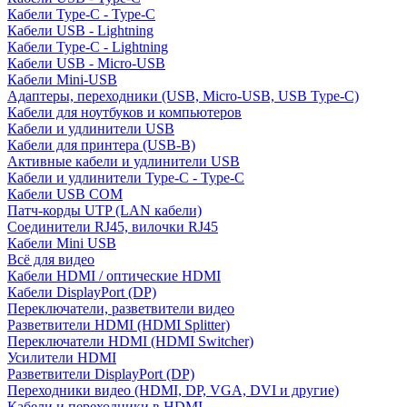
Кабели Type-C - Type-C
Кабели USB - Lightning
Кабели Type-C - Lightning
Кабели USB - Micro-USB
Кабели Mini-USB
Адаптеры, переходники (USB, Micro-USB, USB Type-C)
Кабели для ноутбуков и компьютеров
Кабели и удлинители USB
Кабели для принтера (USB-B)
Активные кабели и удлинители USB
Кабели и удлинители Type-C - Type-C
Кабели USB COM
Патч-корды UTP (LAN кабели)
Соединители RJ45, вилочки RJ45
Кабели Mini USB
Всё для видео
Кабели HDMI / оптические HDMI
Кабели DisplayPort (DP)
Переключатели, разветвители видео
Разветвители HDMI (HDMI Splitter)
Переключатели HDMI (HDMI Switcher)
Усилители HDMI
Разветвители DisplayPort (DP)
Переходники видео (HDMI, DP, VGA, DVI и другие)
Кабели и переходники в HDMI