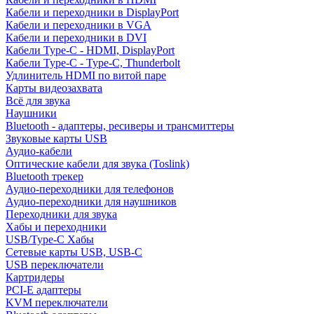
Кабели и переходники в DisplayPort
Кабели и переходники в VGA
Кабели и переходники в DVI
Кабели Type-C - HDMI, DisplayPort
Кабели Type-C - Type-C, Thunderbolt
Удлинитель HDMI по витой паре
Карты видеозахвата
Всё для звука
Наушники
Bluetooth - адаптеры, ресиверы и трансмиттеры
Звуковые карты USB
Аудио-кабели
Оптические кабели для звука (Toslink)
Bluetooth трекер
Аудио-переходники для телефонов
Аудио-переходники для наушников
Переходники для звука
Хабы и переходники
USB/Type-C Хабы
Сетевые карты USB, USB-C
USB переключатели
Картридеры
PCI-E адаптеры
KVM переключатели