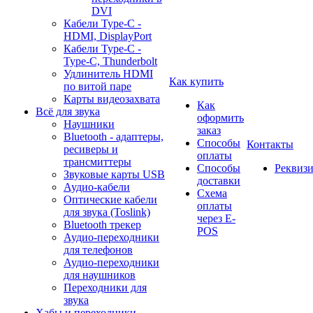
DVI
Кабели Type-C -
HDMI, DisplayPort
Кабели Type-C -
Type-C, Thunderbolt
Удлинитель HDMI
Как купить
по витой паре
Карты видеозахвата
Как
Всё для звука
оформить
Наушники
заказ
Bluetooth - адаптеры,
Способы
Контакты
ресиверы и
оплаты
трансмиттеры
Способы
Реквиз
Звуковые карты USB
доставки
Аудио-кабели
Схема
Оптические кабели
оплаты
для звука (Toslink)
через E-
Bluetooth трекер
POS
Аудио-переходники
для телефонов
Аудио-переходники
для наушников
Переходники для
звука
Хабы и переходники