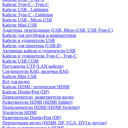
Кабели Type-C - Type-C
Кабели USB - Lightning
Кабели Type-C - Lightning
Кабели USB - Micro-USB
Кабели Mini-USB
Адаптеры, переходники (USB, Micro-USB, USB Type-C)
Кабели для ноутбуков и компьютеров
Кабели и удлинители USB
Кабели для принтера (USB-B)
Активные кабели и удлинители USB
Кабели и удлинители Type-C - Type-C
Кабели USB COM
Патч-корды UTP (LAN кабели)
Соединители RJ45, вилочки RJ45
Кабели Mini USB
Всё для видео
Кабели HDMI / оптические HDMI
Кабели DisplayPort (DP)
Переключатели, разветвители видео
Разветвители HDMI (HDMI Splitter)
Переключатели HDMI (HDMI Switcher)
Усилители HDMI
Разветвители DisplayPort (DP)
Переходники видео (HDMI, DP, VGA, DVI и другие)
Кабели и переходники в HDMI