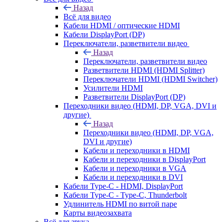
Назад
Всё для видео
Кабели HDMI / оптические HDMI
Кабели DisplayPort (DP)
Переключатели, разветвители видео
Назад
Переключатели, разветвители видео
Разветвители HDMI (HDMI Splitter)
Переключатели HDMI (HDMI Switcher)
Усилители HDMI
Разветвители DisplayPort (DP)
Переходники видео (HDMI, DP, VGA, DVI и
другие)
Назад
Переходники видео (HDMI, DP, VGA,
DVI и другие)
Кабели и переходники в HDMI
Кабели и переходники в DisplayPort
Кабели и переходники в VGA
Кабели и переходники в DVI
Кабели Type-C - HDMI, DisplayPort
Кабели Type-C - Type-C, Thunderbolt
Удлинитель HDMI по витой паре
Карты видеозахвата
Всё для звука