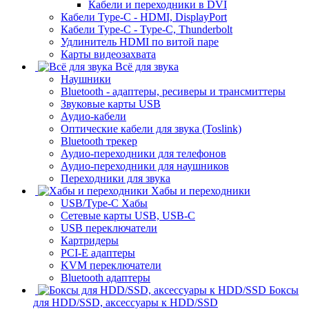
Кабели и переходники в DVI
Кабели Type-C - HDMI, DisplayPort
Кабели Type-C - Type-C, Thunderbolt
Удлинитель HDMI по витой паре
Карты видеозахвата
Всё для звука
Наушники
Bluetooth - адаптеры, ресиверы и трансмиттеры
Звуковые карты USB
Аудио-кабели
Оптические кабели для звука (Toslink)
Bluetooth трекер
Аудио-переходники для телефонов
Аудио-переходники для наушников
Переходники для звука
Хабы и переходники
USB/Type-C Хабы
Сетевые карты USB, USB-C
USB переключатели
Картридеры
PCI-E адаптеры
KVM переключатели
Bluetooth адаптеры
Боксы
для HDD/SSD, аксессуары к HDD/SSD