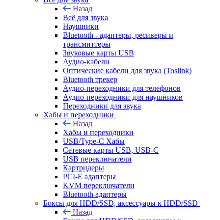
Назад
Всё для звука
Наушники
Bluetooth - адаптеры, ресиверы и
трансмиттеры
Звуковые карты USB
Аудио-кабели
Оптические кабели для звука (Toslink)
Bluetooth трекер
Аудио-переходники для телефонов
Аудио-переходники для наушников
Переходники для звука
Хабы и переходники
Назад
Хабы и переходники
USB/Type-C Хабы
Сетевые карты USB, USB-C
USB переключатели
Картридеры
PCI-E адаптеры
KVM переключатели
Bluetooth адаптеры
Боксы для HDD/SSD, аксессуары к HDD/SSD
Назад