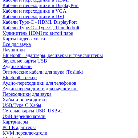
Кабели и переходники в DisplayPort
Кабели и переходники в VGA
Кабели и переходники в DVI
Кабели Type-C - HDMI, DisplayPort
Кабели Type-C - Type-C, Thunderbolt
Удлинитель HDMI по витой паре
Карты видеозахвата
Всё для звука
Наушники
Bluetooth - адаптеры, ресиверы и трансмиттеры
Звуковые карты USB
Аудио-кабели
Оптические кабели для звука (Toslink)
Bluetooth трекер
Аудио-переходники для телефонов
Аудио-переходники для наушников
Переходники для звука
Хабы и переходники
USB/Type-C Хабы
Сетевые карты USB, USB-C
USB переключатели
Картридеры
PCI-E адаптеры
KVM переключатели