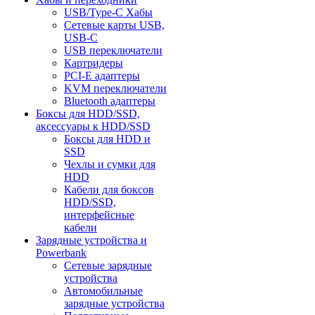
USB/Type-C Хабы
Сетевые карты USB,
USB-C
USB переключатели
Картридеры
PCI-E адаптеры
KVM переключатели
Bluetooth адаптеры
Боксы для HDD/SSD,
аксессуары к HDD/SSD
Боксы для HDD и
SSD
Чехлы и сумки для
HDD
Кабели для боксов
HDD/SSD,
интерфейсные
кабели
Зарядные устройства и
Powerbank
Сетевые зарядные
устройства
Автомобильные
зарядные устройства