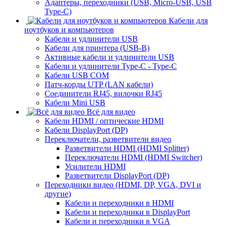
Адаптеры, переходники (USB, Micro-USB, USB
Type-C)
Кабели для
ноутбуков и компьютеров
Кабели и удлинители USB
Кабели для принтера (USB-B)
Активные кабели и удлинители USB
Кабели и удлинители Type-C - Type-C
Кабели USB COM
Патч-корды UTP (LAN кабели)
Соединители RJ45, вилочки RJ45
Кабели Mini USB
Всё для видео
Кабели HDMI / оптические HDMI
Кабели DisplayPort (DP)
Переключатели, разветвители видео
Разветвители HDMI (HDMI Splitter)
Переключатели HDMI (HDMI Switcher)
Усилители HDMI
Разветвители DisplayPort (DP)
Переходники видео (HDMI, DP, VGA, DVI и
другие)
Кабели и переходники в HDMI
Кабели и переходники в DisplayPort
Кабели и переходники в VGA