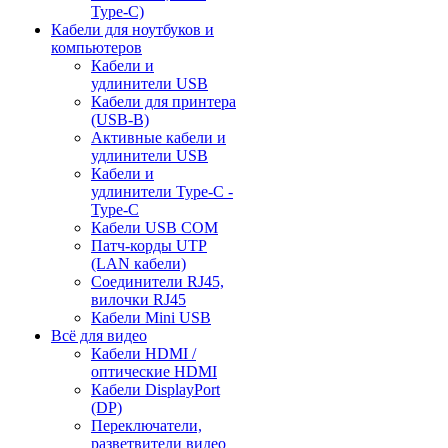
Type-C)
Кабели для ноутбуков и
компьютеров
Кабели и
удлинители USB
Кабели для принтера
(USB-B)
Активные кабели и
удлинители USB
Кабели и
удлинители Type-C -
Type-C
Кабели USB COM
Патч-корды UTP
(LAN кабели)
Соединители RJ45,
вилочки RJ45
Кабели Mini USB
Всё для видео
Кабели HDMI /
оптические HDMI
Кабели DisplayPort
(DP)
Переключатели,
разветвители видео