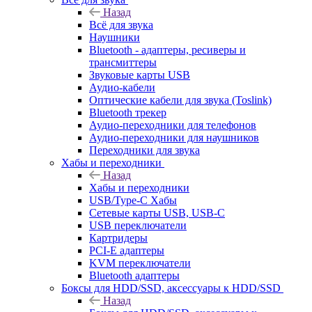
Назад
Всё для звука
Наушники
Bluetooth - адаптеры, ресиверы и
трансмиттеры
Звуковые карты USB
Аудио-кабели
Оптические кабели для звука (Toslink)
Bluetooth трекер
Аудио-переходники для телефонов
Аудио-переходники для наушников
Переходники для звука
Хабы и переходники
Назад
Хабы и переходники
USB/Type-C Хабы
Сетевые карты USB, USB-C
USB переключатели
Картридеры
PCI-E адаптеры
KVM переключатели
Bluetooth адаптеры
Боксы для HDD/SSD, аксессуары к HDD/SSD
Назад