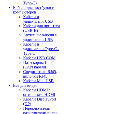
Type-C)
Кабели для ноутбуков и
компьютеров
Кабели и
удлинители USB
Кабели для принтера
(USB-B)
Активные кабели и
удлинители USB
Кабели и
удлинители Type-C -
Type-C
Кабели USB COM
Патч-корды UTP
(LAN кабели)
Соединители RJ45,
вилочки RJ45
Кабели Mini USB
Всё для видео
Кабели HDMI /
оптические HDMI
Кабели DisplayPort
(DP)
Переключатели,
разветвители видео