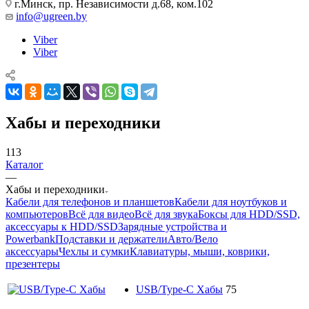
г.Минск, пр. Независимости д.68, ком.102
info@ugreen.by
Viber
Viber
Хабы и переходники
113
Каталог
—
Хабы и переходники
Кабели для телефонов и планшетов
Кабели для ноутбуков и
компьютеров
Всё для видео
Всё для звука
Боксы для HDD/SSD,
аксессуары к HDD/SSD
Зарядные устройства и
Powerbank
Подставки и держатели
Авто/Вело
аксессуары
Чехлы и сумки
Клавиатуры, мыши, коврики,
презентеры
USB/Type-C Хабы
75