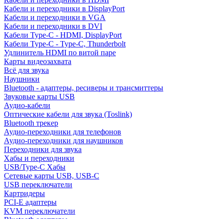
Кабели и переходники в DisplayPort
Кабели и переходники в VGA
Кабели и переходники в DVI
Кабели Type-C - HDMI, DisplayPort
Кабели Type-C - Type-C, Thunderbolt
Удлинитель HDMI по витой паре
Карты видеозахвата
Всё для звука
Наушники
Bluetooth - адаптеры, ресиверы и трансмиттеры
Звуковые карты USB
Аудио-кабели
Оптические кабели для звука (Toslink)
Bluetooth трекер
Аудио-переходники для телефонов
Аудио-переходники для наушников
Переходники для звука
Хабы и переходники
USB/Type-C Хабы
Сетевые карты USB, USB-C
USB переключатели
Картридеры
PCI-E адаптеры
KVM переключатели