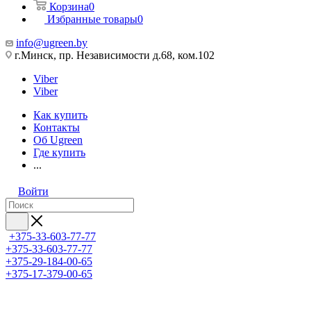
Корзина
0
Избранные товары
0
info@ugreen.by
г.Минск, пр. Независимости д.68, ком.102
Viber
Viber
Как купить
Контакты
Об Ugreen
Где купить
...
Войти
+375-33-603-77-77
+375-33-603-77-77
+375-29-184-00-65
+375-17-379-00-65