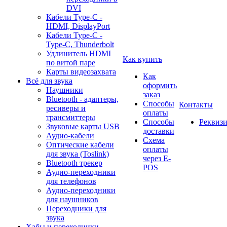
DVI
Кабели Type-C -
HDMI, DisplayPort
Кабели Type-C -
Type-C, Thunderbolt
Удлинитель HDMI
Как купить
по витой паре
Карты видеозахвата
Как
Всё для звука
оформить
Наушники
заказ
Bluetooth - адаптеры,
Способы
Контакты
ресиверы и
оплаты
трансмиттеры
Способы
Реквиз
Звуковые карты USB
доставки
Аудио-кабели
Схема
Оптические кабели
оплаты
для звука (Toslink)
через E-
Bluetooth трекер
POS
Аудио-переходники
для телефонов
Аудио-переходники
для наушников
Переходники для
звука
Хабы и переходники