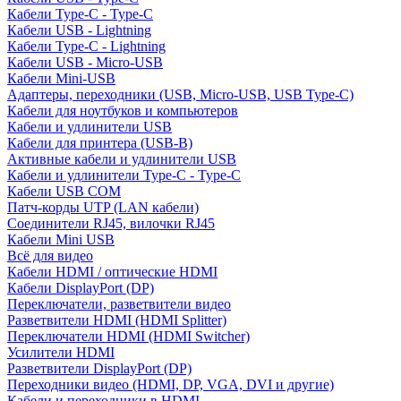
Кабели Type-C - Type-C
Кабели USB - Lightning
Кабели Type-C - Lightning
Кабели USB - Micro-USB
Кабели Mini-USB
Адаптеры, переходники (USB, Micro-USB, USB Type-C)
Кабели для ноутбуков и компьютеров
Кабели и удлинители USB
Кабели для принтера (USB-B)
Активные кабели и удлинители USB
Кабели и удлинители Type-C - Type-C
Кабели USB COM
Патч-корды UTP (LAN кабели)
Соединители RJ45, вилочки RJ45
Кабели Mini USB
Всё для видео
Кабели HDMI / оптические HDMI
Кабели DisplayPort (DP)
Переключатели, разветвители видео
Разветвители HDMI (HDMI Splitter)
Переключатели HDMI (HDMI Switcher)
Усилители HDMI
Разветвители DisplayPort (DP)
Переходники видео (HDMI, DP, VGA, DVI и другие)
Кабели и переходники в HDMI