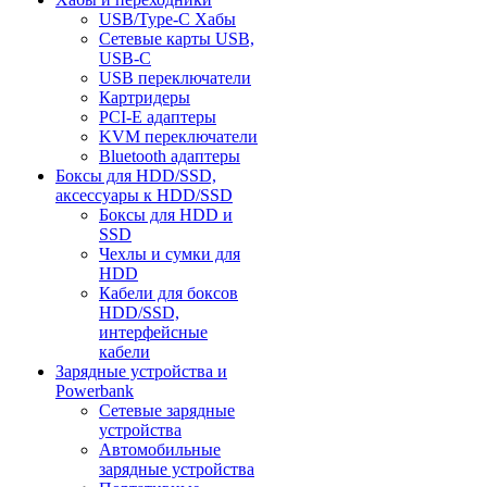
USB/Type-C Хабы
Сетевые карты USB,
USB-C
USB переключатели
Картридеры
PCI-E адаптеры
KVM переключатели
Bluetooth адаптеры
Боксы для HDD/SSD,
аксессуары к HDD/SSD
Боксы для HDD и
SSD
Чехлы и сумки для
HDD
Кабели для боксов
HDD/SSD,
интерфейсные
кабели
Зарядные устройства и
Powerbank
Сетевые зарядные
устройства
Автомобильные
зарядные устройства