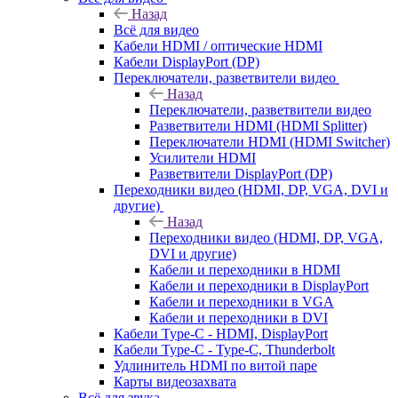
Назад
Всё для видео
Кабели HDMI / оптические HDMI
Кабели DisplayPort (DP)
Переключатели, разветвители видео
Назад
Переключатели, разветвители видео
Разветвители HDMI (HDMI Splitter)
Переключатели HDMI (HDMI Switcher)
Усилители HDMI
Разветвители DisplayPort (DP)
Переходники видео (HDMI, DP, VGA, DVI и
другие)
Назад
Переходники видео (HDMI, DP, VGA,
DVI и другие)
Кабели и переходники в HDMI
Кабели и переходники в DisplayPort
Кабели и переходники в VGA
Кабели и переходники в DVI
Кабели Type-C - HDMI, DisplayPort
Кабели Type-C - Type-C, Thunderbolt
Удлинитель HDMI по витой паре
Карты видеозахвата
Всё для звука