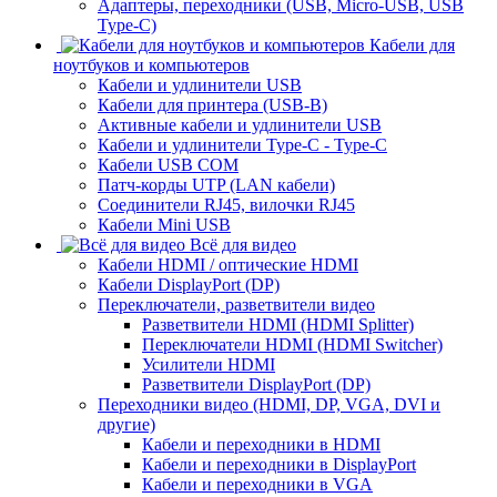
Адаптеры, переходники (USB, Micro-USB, USB
Type-C)
Кабели для
ноутбуков и компьютеров
Кабели и удлинители USB
Кабели для принтера (USB-B)
Активные кабели и удлинители USB
Кабели и удлинители Type-C - Type-C
Кабели USB COM
Патч-корды UTP (LAN кабели)
Соединители RJ45, вилочки RJ45
Кабели Mini USB
Всё для видео
Кабели HDMI / оптические HDMI
Кабели DisplayPort (DP)
Переключатели, разветвители видео
Разветвители HDMI (HDMI Splitter)
Переключатели HDMI (HDMI Switcher)
Усилители HDMI
Разветвители DisplayPort (DP)
Переходники видео (HDMI, DP, VGA, DVI и
другие)
Кабели и переходники в HDMI
Кабели и переходники в DisplayPort
Кабели и переходники в VGA