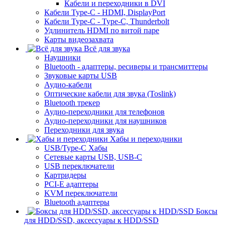
Кабели и переходники в DVI
Кабели Type-C - HDMI, DisplayPort
Кабели Type-C - Type-C, Thunderbolt
Удлинитель HDMI по витой паре
Карты видеозахвата
Всё для звука
Наушники
Bluetooth - адаптеры, ресиверы и трансмиттеры
Звуковые карты USB
Аудио-кабели
Оптические кабели для звука (Toslink)
Bluetooth трекер
Аудио-переходники для телефонов
Аудио-переходники для наушников
Переходники для звука
Хабы и переходники
USB/Type-C Хабы
Сетевые карты USB, USB-C
USB переключатели
Картридеры
PCI-E адаптеры
KVM переключатели
Bluetooth адаптеры
Боксы
для HDD/SSD, аксессуары к HDD/SSD